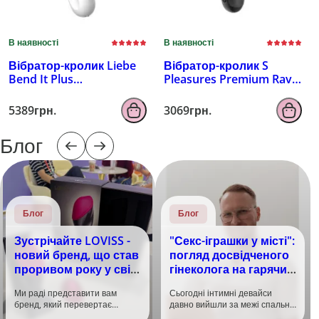
В наявності
В наявності
Вібратор-кролик Liebe
Вібратор-кролик S
Bend It Plus
Pleasures Premium Rave
Rechargeable Cerise,
Black
гнучкий, 2 мотори, 10
5389грн.
3069грн.
режимів
Блог
Блог
Блог
Зустрічайте LOVISS -
"Секс-іграшки у місті":
новий бренд, що став
погляд досвідченого
проривом року у світі
гінеколога на гарячий
задоволення!
тренд
Ми раді представити вам
Сьогодні інтимні девайси
бренд, який перевертає
давно вийшли за межі спальні.
уявлення про інтимні іграшки
Дистанційне керування,