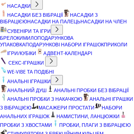
НАСАДКИ
НАСАДКИ БЕЗ ВІБРАЦІЇ
НАСАДКИ З
ВІБРАЦІЄЮ
НАСАДКИ НА ПАЛЕЦЬ
НАСАДКИ НА ЧЛЕН
СУВЕНІРИ ТА ІГРИ
БРЕЛОКИ
МИЛО
ПОДАРУНКОВА
УПАКОВКА
ПОДАРУНКОВІ НАБОРИ ІГРАШОК
ПРИКОЛИ
ІГРИ/КУБІКИ
АДВЕНТ-КАЛЕНДАРІ
СЕКС-ІГРАШКИ
WE-VIBE ТА ПОДІБНІ
АНАЛЬНІ ІГРАШКИ
АНАЛЬНИЙ ДУШ
АНАЛЬНІ ПРОБКИ БЕЗ ВІБРАЦІЇ
АНАЛЬНІ ПРОБКИ З НАКАЧКОЮ
АНАЛЬНІ ІГРАШКИ
З ВІБРАЦІЄЮ
МАСАЖЕРИ ПРОСТАТИ
НАБОРИ
АНАЛЬНИХ ІГРАШОК
НАМИСТИНИ, ЛАНЦЮЖКИ
ПРОБКИ З ХВОСТАМИ
ПРОБКИ, ПЛАГИ З ВІБРАЦІЄЮ
СТИМУЛЯТОРИ З ЕРЕКЦІЙНИМ КІЛЬЦЕМ