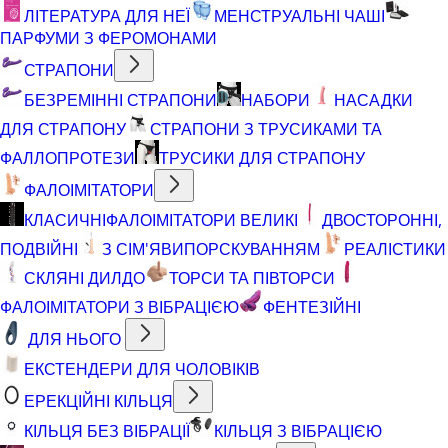
ЛІТЕРАТУРА ДЛЯ НЕЇ
МЕНСТРУАЛЬНІ ЧАШІ
ПАРФУМИ З ФЕРОМОНАМИ
СТРАПОНИ
БЕЗРЕМІННІ СТРАПОНИ
НАБОРИ
НАСАДКИ
ДЛЯ СТРАПОНУ
СТРАПОНИ З ТРУСИКАМИ ТА
ФАЛЛОПРОТЕЗИ
ТРУСИКИ ДЛЯ СТРАПОНУ
ФАЛОІМІТАТОРИ
КЛАСИЧНІ
ФАЛОІМІТАТОРИ ВЕЛИКІ
ДВОСТОРОННІ,
ПОДВІЙНІ
З СІМ'ЯВИПОРСКУВАННЯМ
РЕАЛІСТИКИ
СКЛЯНІ ДИЛДО
ТОРСИ ТА ПІВТОРСИ
ФАЛОІМІТАТОРИ З ВІБРАЦІЄЮ
ФЕНТЕЗІЙНІ
ДЛЯ НЬОГО
ЕКСТЕНДЕРИ ДЛЯ ЧОЛОВІКІВ
ЕРЕКЦІЙНІ КІЛЬЦЯ
КІЛЬЦЯ БЕЗ ВІБРАЦІЇ
КІЛЬЦЯ З ВІБРАЦІЄЮ