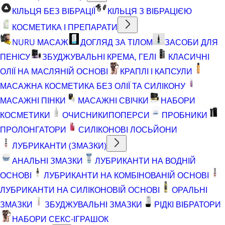
КІЛЬЦЯ БЕЗ ВІБРАЦІЇ
КІЛЬЦЯ З ВІБРАЦІЄЮ
КОСМЕТИКА І ПРЕПАРАТИ
NURU МАСАЖ
ДОГЛЯД ЗА ТІЛОМ
ЗАСОБИ ДЛЯ
ПЕНІСУ
ЗБУДЖУВАЛЬНІ КРЕМА, ГЕЛІ
КЛАСИЧНІ
ОЛІЇ НА МАСЛЯНІЙ ОСНОВІ
КРАПЛІ І КАПСУЛИ
МАСАЖНА КОСМЕТИКА БЕЗ ОЛІЇ ТА СИЛІКОНУ
МАСАЖНІ ПІНКИ
МАСАЖНІ СВІЧКИ
НАБОРИ
КОСМЕТИКИ
ОЧИСНИКИ
ПОПЕРСИ
ПРОБНИКИ
ПРОЛОНГАТОРИ
СИЛІКОНОВІ ЛОСЬЙОНИ
ЛУБРИКАНТИ (ЗМАЗКИ)
АНАЛЬНІ ЗМАЗКИ
ЛУБРИКАНТИ НА ВОДНІЙ
ОСНОВІ
ЛУБРИКАНТИ НА КОМБІНОВАНІЙ ОСНОВІ
ЛУБРИКАНТИ НА СИЛІКОНОВІЙ ОСНОВІ
ОРАЛЬНІ
ЗМАЗКИ
ЗБУДЖУВАЛЬНІ ЗМАЗКИ
РІДКІ ВІБРАТОРИ
НАБОРИ СЕКС-ІГРАШОК