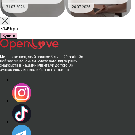
та вже встиг стати сенсацією
безшумні моторчики та
31.07.2026
24.07.2026
на міжнародній виставці API
стильний дизайн перетворили
Shanghai-2026!​LOVISS - це
їх на гаджет, який багато хто
поєднання унікальної естетики
використовує, тестує у
та бездога..
публічних місцях: у..
3149грн.
Купити
Ми — секс-шоп, який працює більше 20 років. За
цей час ми побачили багато чого: від перших
знайомств із нашими клієнтами до того, як
змінювались їхні вподобання і відкриття.