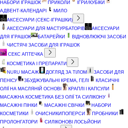
НАБОРИ ІГРАШОК
ПРИКОЛИ
ІГРИ/КУБІКИ
АДВЕНТ-КАЛЕНДАРІ
МИЛО
АКСЕСУАРИ (СЕКС-ІГРАШКИ)
АКСЕСУАРИ ДЛЯ МАСТУРБАТОРІВ
АКСЕСУАРИ
ДЛЯ ІГРАШОК
БАТАРЕЙКИ
ВІДНОВЛЮЮЧІ ЗАСОБИ
ЧИСТЯЧІ ЗАСОБИ ДЛЯ ІГРАШОК
СЕКС АПТЕЧКА
КОСМЕТИКА І ПРЕПАРАТИ
NURU МАСАЖ
ДОГЛЯД ЗА ТІЛОМ
ЗАСОБИ ДЛЯ
ПЕНІСУ
ЗБУДЖУВАЛЬНІ КРЕМА, ГЕЛІ
КЛАСИЧНІ
ОЛІЇ НА МАСЛЯНІЙ ОСНОВІ
КРАПЛІ І КАПСУЛИ
МАСАЖНА КОСМЕТИКА БЕЗ ОЛІЇ ТА СИЛІКОНУ
МАСАЖНІ ПІНКИ
МАСАЖНІ СВІЧКИ
НАБОРИ
КОСМЕТИКИ
ОЧИСНИКИ
ПОПЕРСИ
ПРОБНИКИ
ПРОЛОНГАТОРИ
СИЛІКОНОВІ ЛОСЬЙОНИ