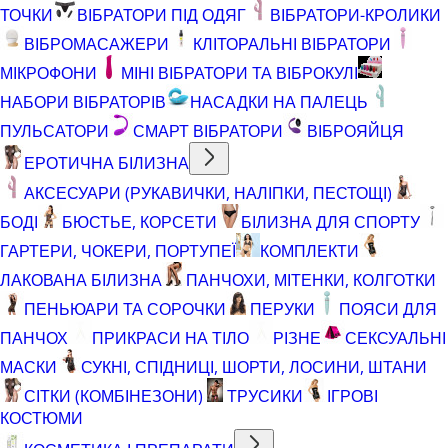
ТОЧКИ
ВІБРАТОРИ ПІД ОДЯГ
ВІБРАТОРИ-КРОЛИКИ
ВІБРОМАСАЖЕРИ
КЛІТОРАЛЬНІ ВІБРАТОРИ
МІКРОФОНИ
МІНІ ВІБРАТОРИ ТА ВІБРОКУЛІ
НАБОРИ ВІБРАТОРІВ
НАСАДКИ НА ПАЛЕЦЬ
ПУЛЬСАТОРИ
СМАРТ ВІБРАТОРИ
ВІБРОЯЙЦЯ
ЕРОТИЧНА БІЛИЗНА
АКСЕСУАРИ (РУКАВИЧКИ, НАЛІПКИ, ПЕСТОЩІ)
БОДІ
БЮСТЬЕ, КОРСЕТИ
БІЛИЗНА ДЛЯ СПОРТУ
ГАРТЕРИ, ЧОКЕРИ, ПОРТУПЕЇ
КОМПЛЕКТИ
ЛАКОВАНА БІЛИЗНА
ПАНЧОХИ, МІТЕНКИ, КОЛГОТКИ
ПЕНЬЮАРИ ТА СОРОЧКИ
ПЕРУКИ
ПОЯСИ ДЛЯ
ПАНЧОХ
ПРИКРАСИ НА ТІЛО
РІЗНЕ
СЕКСУАЛЬНІ
МАСКИ
СУКНІ, СПІДНИЦІ, ШОРТИ, ЛОСИНИ, ШТАНИ
СІТКИ (КОМБІНЕЗОНИ)
ТРУСИКИ
ІГРОВІ
КОСТЮМИ