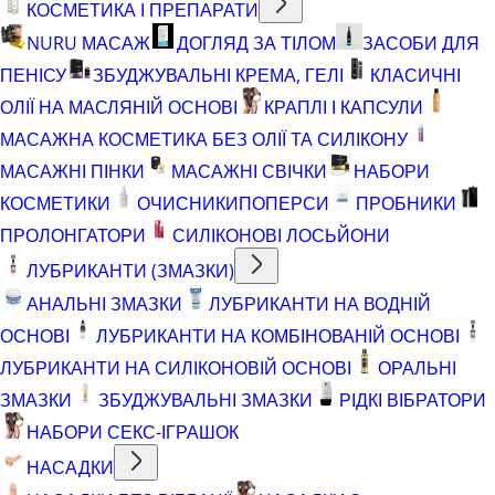
КОСМЕТИКА І ПРЕПАРАТИ
NURU МАСАЖ
ДОГЛЯД ЗА ТІЛОМ
ЗАСОБИ ДЛЯ
ПЕНІСУ
ЗБУДЖУВАЛЬНІ КРЕМА, ГЕЛІ
КЛАСИЧНІ
ОЛІЇ НА МАСЛЯНІЙ ОСНОВІ
КРАПЛІ І КАПСУЛИ
МАСАЖНА КОСМЕТИКА БЕЗ ОЛІЇ ТА СИЛІКОНУ
МАСАЖНІ ПІНКИ
МАСАЖНІ СВІЧКИ
НАБОРИ
КОСМЕТИКИ
ОЧИСНИКИ
ПОПЕРСИ
ПРОБНИКИ
ПРОЛОНГАТОРИ
СИЛІКОНОВІ ЛОСЬЙОНИ
ЛУБРИКАНТИ (ЗМАЗКИ)
АНАЛЬНІ ЗМАЗКИ
ЛУБРИКАНТИ НА ВОДНІЙ
ОСНОВІ
ЛУБРИКАНТИ НА КОМБІНОВАНІЙ ОСНОВІ
ЛУБРИКАНТИ НА СИЛІКОНОВІЙ ОСНОВІ
ОРАЛЬНІ
ЗМАЗКИ
ЗБУДЖУВАЛЬНІ ЗМАЗКИ
РІДКІ ВІБРАТОРИ
НАБОРИ СЕКС-ІГРАШОК
НАСАДКИ