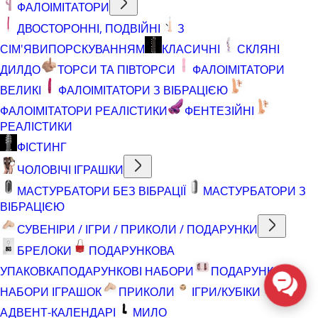
ФАЛОІМІТАТОРИ
ДВОСТОРОННІ, ПОДВІЙНІ
З
СІМ'ЯВИПОРСКУВАННЯМ
КЛАСИЧНІ
СКЛЯНІ
ДИЛДО
ТОРСИ ТА ПІВТОРСИ
ФАЛОІМІТАТОРИ
ВЕЛИКІ
ФАЛОІМІТАТОРИ З ВІБРАЦІЄЮ
ФАЛОІМІТАТОРИ РЕАЛІСТИКИ
ФЕНТЕЗІЙНІ
РЕАЛІСТИКИ
ФІСТИНГ
ЧОЛОВІЧІ ІГРАШКИ
МАСТУРБАТОРИ БЕЗ ВІБРАЦІЇ
МАСТУРБАТОРИ З
ВІБРАЦІЄЮ
СУВЕНІРИ / ІГРИ / ПРИКОЛИ / ПОДАРУНКИ
БРЕЛОКИ
ПОДАРУНКОВА
УПАКОВКА
ПОДАРУНКОВІ НАБОРИ
ПОДАРУНКОВІ
НАБОРИ ІГРАШОК
ПРИКОЛИ
ІГРИ/КУБІКИ
АДВЕНТ-КАЛЕНДАРІ
МИЛО