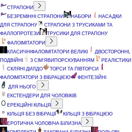
СТРАПОНИ
БЕЗРЕМІННІ СТРАПОНИ
НАБОРИ
НАСАДКИ
ДЛЯ СТРАПОНУ
СТРАПОНИ З ТРУСИКАМИ ТА
ФАЛЛОПРОТЕЗИ
ТРУСИКИ ДЛЯ СТРАПОНУ
ФАЛОІМІТАТОРИ
КЛАСИЧНІ
ФАЛОІМІТАТОРИ ВЕЛИКІ
ДВОСТОРОННІ,
ПОДВІЙНІ
З СІМ'ЯВИПОРСКУВАННЯМ
РЕАЛІСТИКИ
СКЛЯНІ ДИЛДО
ТОРСИ ТА ПІВТОРСИ
ФАЛОІМІТАТОРИ З ВІБРАЦІЄЮ
ФЕНТЕЗІЙНІ
ДЛЯ НЬОГО
ЕКСТЕНДЕРИ ДЛЯ ЧОЛОВІКІВ
ЕРЕКЦІЙНІ КІЛЬЦЯ
КІЛЬЦЯ БЕЗ ВІБРАЦІЇ
КІЛЬЦЯ З ВІБРАЦІЄЮ
ЕРОТИЧНА ЧОЛОВІЧА БІЛИЗНА
КОМПЛЕКТИ
ЛАКОВАНА БІЛИЗНА
РОЛЬОВІ