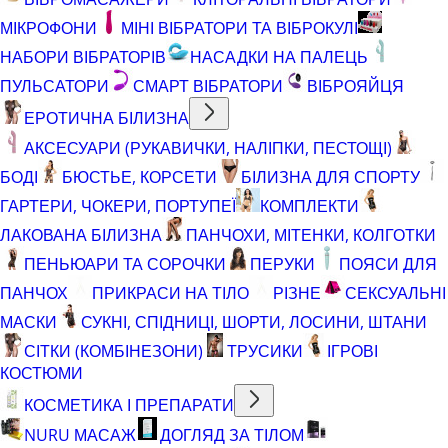
МІКРОФОНИ
МІНІ ВІБРАТОРИ ТА ВІБРОКУЛІ
НАБОРИ ВІБРАТОРІВ
НАСАДКИ НА ПАЛЕЦЬ
ПУЛЬСАТОРИ
СМАРТ ВІБРАТОРИ
ВІБРОЯЙЦЯ
ЕРОТИЧНА БІЛИЗНА
АКСЕСУАРИ (РУКАВИЧКИ, НАЛІПКИ, ПЕСТОЩІ)
БОДІ
БЮСТЬЕ, КОРСЕТИ
БІЛИЗНА ДЛЯ СПОРТУ
ГАРТЕРИ, ЧОКЕРИ, ПОРТУПЕЇ
КОМПЛЕКТИ
ЛАКОВАНА БІЛИЗНА
ПАНЧОХИ, МІТЕНКИ, КОЛГОТКИ
ПЕНЬЮАРИ ТА СОРОЧКИ
ПЕРУКИ
ПОЯСИ ДЛЯ
ПАНЧОХ
ПРИКРАСИ НА ТІЛО
РІЗНЕ
СЕКСУАЛЬНІ
МАСКИ
СУКНІ, СПІДНИЦІ, ШОРТИ, ЛОСИНИ, ШТАНИ
СІТКИ (КОМБІНЕЗОНИ)
ТРУСИКИ
ІГРОВІ
КОСТЮМИ
КОСМЕТИКА І ПРЕПАРАТИ
NURU МАСАЖ
ДОГЛЯД ЗА ТІЛОМ