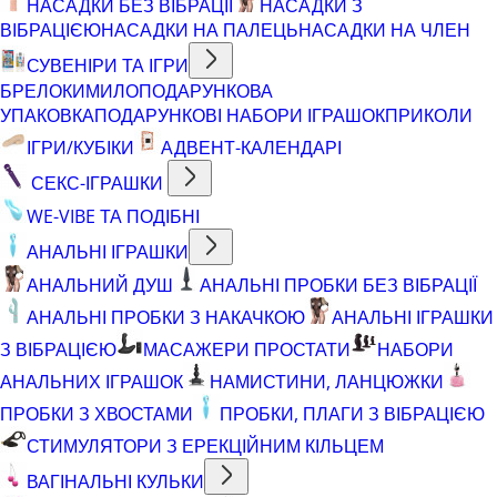
НАСАДКИ БЕЗ ВІБРАЦІЇ
НАСАДКИ З
ВІБРАЦІЄЮ
НАСАДКИ НА ПАЛЕЦЬ
НАСАДКИ НА ЧЛЕН
СУВЕНІРИ ТА ІГРИ
БРЕЛОКИ
МИЛО
ПОДАРУНКОВА
УПАКОВКА
ПОДАРУНКОВІ НАБОРИ ІГРАШОК
ПРИКОЛИ
ІГРИ/КУБІКИ
АДВЕНТ-КАЛЕНДАРІ
СЕКС-ІГРАШКИ
WE-VIBE ТА ПОДІБНІ
АНАЛЬНІ ІГРАШКИ
АНАЛЬНИЙ ДУШ
АНАЛЬНІ ПРОБКИ БЕЗ ВІБРАЦІЇ
АНАЛЬНІ ПРОБКИ З НАКАЧКОЮ
АНАЛЬНІ ІГРАШКИ
З ВІБРАЦІЄЮ
МАСАЖЕРИ ПРОСТАТИ
НАБОРИ
АНАЛЬНИХ ІГРАШОК
НАМИСТИНИ, ЛАНЦЮЖКИ
ПРОБКИ З ХВОСТАМИ
ПРОБКИ, ПЛАГИ З ВІБРАЦІЄЮ
СТИМУЛЯТОРИ З ЕРЕКЦІЙНИМ КІЛЬЦЕМ
ВАГІНАЛЬНІ КУЛЬКИ