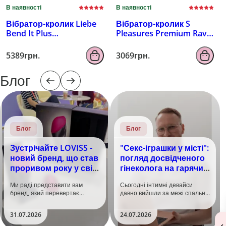
В наявності
В наявності
Вібратор-кролик Liebe
Вібратор-кролик S
Bend It Plus
Pleasures Premium Rave
Rechargeable Cerise,
Black
гнучкий, 2 мотори, 10
5389грн.
3069грн.
режимів
Блог
Блог
Блог
Зустрічайте LOVISS -
"Секс-іграшки у місті":
новий бренд, що став
погляд досвідченого
проривом року у світі
гінеколога на гарячий
задоволення!
тренд
Ми раді представити вам
Сьогодні інтимні девайси
бренд, який перевертає
давно вийшли за межі спальні.
уявлення про інтимні іграшки
Дистанційне керування,
та вже встиг стати сенсацією
безшумні моторчики та
31.07.2026
24.07.2026
на міжнародній виставці API
стильний дизайн перетворили
‹
Shanghai-2026!​LOVISS - це
їх на гаджет, який багато хто