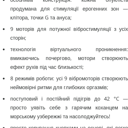
продумана для стимуляції ерогенних зон —
клітора, точки G та ануса;
9 моторів для потужної вібростимуляції з усіх
сторін;
технологія віртуального проникнення:
вмикаючись почергово, мотори створюють
ефект рухів під час близькості;
8 режимів роботи: усі 9 вібромоторів створюють
неймовірні ритми для глибоких оргазмів;
поступовий і постійний підігрів до 42 °C —
просто уявіть себе з гарячим коханцем на
морському узбережжі та насолоджуйтесь!
просте керування кнопками на основі, які легко