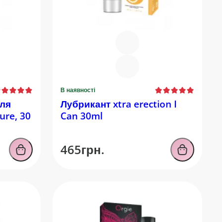
В наявності
ля
Лубрикант xtra erection I
ure, 30
Can 30ml
465грн.