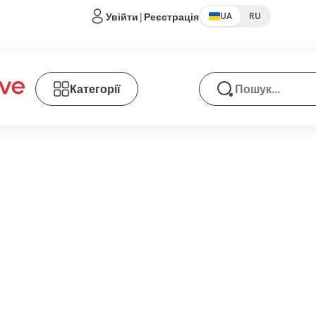
Увійти
|
Реєстрація
UA
RU
Категорії
Пошук товарів