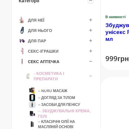
Категорії
В наявності
ДЛЯ НЕЇ
Збуджув
ДЛЯ НЬОГО
унісекс 
мл
ДЛЯ ПАР
СЕКС-ІГРАШКИ
999грн
СЕКС АПТЕЧКА
- КОСМЕТИКА І
ПРЕПАРАТИ
-- NURU МАСАЖ
-- ДОГЛЯД ЗА ТІЛОМ
-- ЗАСОБИ ДЛЯ ПЕНІСУ
-- ЗБУДЖУВАЛЬНІ КРЕМА,
ГЕЛІ
-- КЛАСИЧНІ ОЛІЇ НА
МАСЛЯНІЙ ОСНОВІ