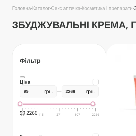
головна
каталог
секс аптечка
косметика і препарати
ЗБУДЖУВАЛЬНІ КРЕМА, Г
Фільтр
Ціна
грн.
—
грн.
99
2266
99
115
271
807
2266