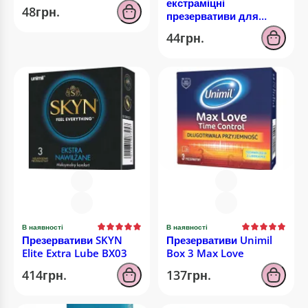
екстраміцні
48грн.
презервативи для
максимального захисту
44грн.
та впевненості
В наявності
В наявності
Презервативи SKYN
Презервативи Unimil
Elite Extra Lube BX03
Box 3 Max Love
414грн.
137грн.