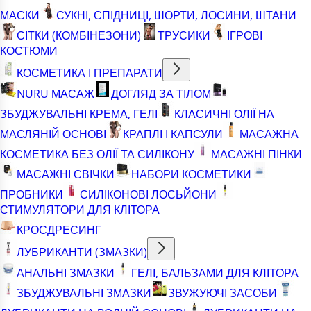
МАСКИ
СУКНІ, СПІДНИЦІ, ШОРТИ, ЛОСИНИ, ШТАНИ
СІТКИ (КОМБІНЕЗОНИ)
ТРУСИКИ
ІГРОВІ
КОСТЮМИ
КОСМЕТИКА І ПРЕПАРАТИ
NURU МАСАЖ
ДОГЛЯД ЗА ТІЛОМ
ЗБУДЖУВАЛЬНІ КРЕМА, ГЕЛІ
КЛАСИЧНІ ОЛІЇ НА
МАСЛЯНІЙ ОСНОВІ
КРАПЛІ І КАПСУЛИ
МАСАЖНА
КОСМЕТИКА БЕЗ ОЛІЇ ТА СИЛІКОНУ
МАСАЖНІ ПІНКИ
МАСАЖНІ СВІЧКИ
НАБОРИ КОСМЕТИКИ
ПРОБНИКИ
СИЛІКОНОВІ ЛОСЬЙОНИ
СТИМУЛЯТОРИ ДЛЯ КЛІТОРА
КРОСДРЕСИНГ
ЛУБРИКАНТИ (ЗМАЗКИ)
АНАЛЬНІ ЗМАЗКИ
ГЕЛІ, БАЛЬЗАМИ ДЛЯ КЛІТОРА
ЗБУДЖУВАЛЬНІ ЗМАЗКИ
ЗВУЖУЮЧІ ЗАСОБИ