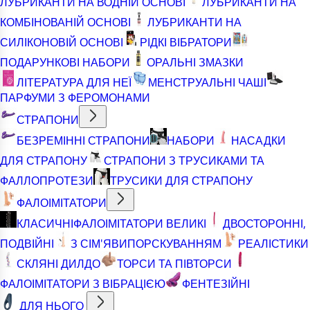
ЛУБРИКАНТИ НА ВОДНІЙ ОСНОВІ
ЛУБРИКАНТИ НА
КОМБІНОВАНІЙ ОСНОВІ
ЛУБРИКАНТИ НА
СИЛІКОНОВІЙ ОСНОВІ
РІДКІ ВІБРАТОРИ
ПОДАРУНКОВІ НАБОРИ
ОРАЛЬНІ ЗМАЗКИ
ЛІТЕРАТУРА ДЛЯ НЕЇ
МЕНСТРУАЛЬНІ ЧАШІ
ПАРФУМИ З ФЕРОМОНАМИ
СТРАПОНИ
БЕЗРЕМІННІ СТРАПОНИ
НАБОРИ
НАСАДКИ
ДЛЯ СТРАПОНУ
СТРАПОНИ З ТРУСИКАМИ ТА
ФАЛЛОПРОТЕЗИ
ТРУСИКИ ДЛЯ СТРАПОНУ
ФАЛОІМІТАТОРИ
КЛАСИЧНІ
ФАЛОІМІТАТОРИ ВЕЛИКІ
ДВОСТОРОННІ,
ПОДВІЙНІ
З СІМ'ЯВИПОРСКУВАННЯМ
РЕАЛІСТИКИ
СКЛЯНІ ДИЛДО
ТОРСИ ТА ПІВТОРСИ
ФАЛОІМІТАТОРИ З ВІБРАЦІЄЮ
ФЕНТЕЗІЙНІ
ДЛЯ НЬОГО