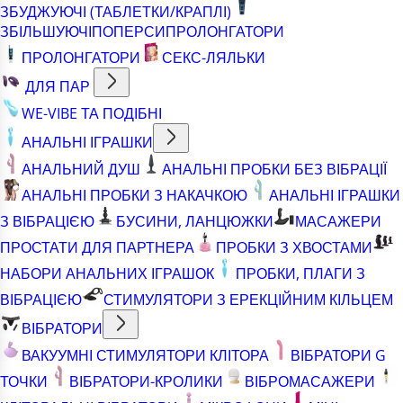
ЗБУДЖУЮЧІ (ТАБЛЕТКИ/КРАПЛІ)
ЗБІЛЬШУЮЧІ
ПОПЕРСИ
ПРОЛОНГАТОРИ
ПРОЛОНГАТОРИ
СЕКС-ЛЯЛЬКИ
ДЛЯ ПАР
WE-VIBE ТА ПОДІБНІ
АНАЛЬНІ ІГРАШКИ
АНАЛЬНИЙ ДУШ
АНАЛЬНІ ПРОБКИ БЕЗ ВІБРАЦІЇ
АНАЛЬНІ ПРОБКИ З НАКАЧКОЮ
АНАЛЬНІ ІГРАШКИ
З ВІБРАЦІЄЮ
БУСИНИ, ЛАНЦЮЖКИ
МАСАЖЕРИ
ПРОСТАТИ ДЛЯ ПАРТНЕРА
ПРОБКИ З ХВОСТАМИ
НАБОРИ АНАЛЬНИХ ІГРАШОК
ПРОБКИ, ПЛАГИ З
ВІБРАЦІЄЮ
СТИМУЛЯТОРИ З ЕРЕКЦІЙНИМ КІЛЬЦЕМ
ВІБРАТОРИ
ВАКУУМНІ СТИМУЛЯТОРИ КЛІТОРА
ВІБРАТОРИ G
ТОЧКИ
ВІБРАТОРИ-КРОЛИКИ
ВІБРОМАСАЖЕРИ