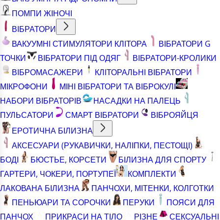
ПОМПИ ЖІНОЧІ
ВІБРАТОРИ
ВАКУУМНІ СТИМУЛЯТОРИ КЛІТОРА
ВІБРАТОРИ G
ТОЧКИ
ВІБРАТОРИ ПІД ОДЯГ
ВІБРАТОРИ-КРОЛИКИ
ВІБРОМАСАЖЕРИ
КЛІТОРАЛЬНІ ВІБРАТОРИ
МІКРОФОНИ
МІНІ ВІБРАТОРИ ТА ВІБРОКУЛІ
НАБОРИ ВІБРАТОРІВ
НАСАДКИ НА ПАЛЕЦЬ
ПУЛЬСАТОРИ
СМАРТ ВІБРАТОРИ
ВІБРОЯЙЦЯ
ЕРОТИЧНА БІЛИЗНА
АКСЕСУАРИ (РУКАВИЧКИ, НАЛІПКИ, ПЕСТОЩІ)
БОДІ
БЮСТЬЕ, КОРСЕТИ
БІЛИЗНА ДЛЯ СПОРТУ
ГАРТЕРИ, ЧОКЕРИ, ПОРТУПЕЇ
КОМПЛЕКТИ
ЛАКОВАНА БІЛИЗНА
ПАНЧОХИ, МІТЕНКИ, КОЛГОТКИ
ПЕНЬЮАРИ ТА СОРОЧКИ
ПЕРУКИ
ПОЯСИ ДЛЯ
ПАНЧОХ
ПРИКРАСИ НА ТІЛО
РІЗНЕ
СЕКСУАЛЬНІ