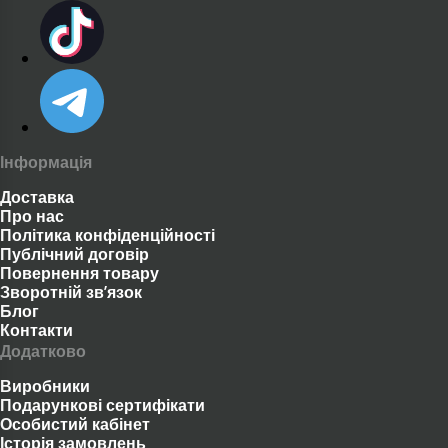
У розділі представлені позиції з різними
характеристиками: розмір, форма, текстура,
рівень інтенсивності, тип живлення та
додаткові опції. Це допомагає підібрати
товар під особисті потреби або як
Інформація
делікатний подарунок.
Доставка
Про нас
Політика конфіденційності
Публічний договір
Можливі підкатегорії
Повернення товару
Зворотній зв’язок
Для швидшого пошуку ми розподілили
Блог
Контакти
товари за підрозділами:
Додатково
Виробники
ОРАЛЬНІ ПРЕЗЕРВАТИВИ
Подарункові сертифікати
Особистий кабінет
СУПЕРТОНКІ ПРЕЗЕРВАТИВИ
Історія замовлень