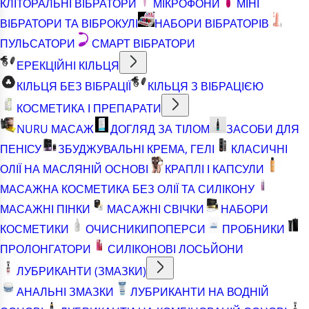
КЛІТОРАЛЬНІ ВІБРАТОРИ
МІКРОФОНИ
МІНІ
ВІБРАТОРИ ТА ВІБРОКУЛІ
НАБОРИ ВІБРАТОРІВ
ПУЛЬСАТОРИ
СМАРТ ВІБРАТОРИ
ЕРЕКЦІЙНІ КІЛЬЦЯ
КІЛЬЦЯ БЕЗ ВІБРАЦІЇ
КІЛЬЦЯ З ВІБРАЦІЄЮ
КОСМЕТИКА І ПРЕПАРАТИ
NURU МАСАЖ
ДОГЛЯД ЗА ТІЛОМ
ЗАСОБИ ДЛЯ
ПЕНІСУ
ЗБУДЖУВАЛЬНІ КРЕМА, ГЕЛІ
КЛАСИЧНІ
ОЛІЇ НА МАСЛЯНІЙ ОСНОВІ
КРАПЛІ І КАПСУЛИ
МАСАЖНА КОСМЕТИКА БЕЗ ОЛІЇ ТА СИЛІКОНУ
МАСАЖНІ ПІНКИ
МАСАЖНІ СВІЧКИ
НАБОРИ
КОСМЕТИКИ
ОЧИСНИКИ
ПОПЕРСИ
ПРОБНИКИ
ПРОЛОНГАТОРИ
СИЛІКОНОВІ ЛОСЬЙОНИ
ЛУБРИКАНТИ (ЗМАЗКИ)
АНАЛЬНІ ЗМАЗКИ
ЛУБРИКАНТИ НА ВОДНІЙ