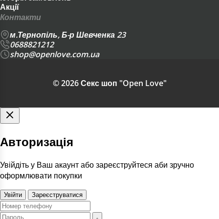
Акції
ІНШІ ПРЕЗЕРВАТИВИ
Контакти
ЛАТЕКСНІ СЕРВЕТКИ
м.Тернопіль, Б-р Шевченка 23
0688821212
ПРЕЗЕРВАТИВИ ВІД 100 ШТ
shop@openlove.com.ua
ПРЕЗЕРВАТИВИ
© 2026 Секс шоп "Open Love"
Якщо ви не впевнені з вибором, почніть із
найбільш релевантної підкатегорії та
порівняйте декілька варіантів за
Авторизація
параметрами й відгуками.
Увійдіть у Ваш акаунт або зареєструйтеся аби зручно
оформлювати покупки
Чому обирають Openlove
Увійти
Зареєструватися
Openlove
- секс-шоп, який працює більше