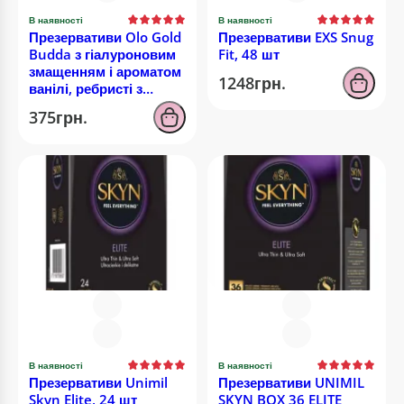
В наявності
В наявності
Презервативи Olo Gold
Презервативи EXS Snug
Budda з гіалуроновим
Fit, 48 шт
змащенням і ароматом
1248грн.
ванілі, ребристі з
точками, 10 шт
375грн.
В наявності
В наявності
Презервативи Unimil
Презервативи UNIMIL
Skyn Elite, 24 шт
SKYN BOX 36 ELITE