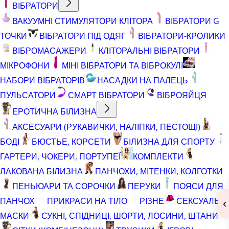
ВІБРАТОРИ
ВАКУУМНІ СТИМУЛЯТОРИ КЛІТОРА
ВІБРАТОРИ G
ТОЧКИ
ВІБРАТОРИ ПІД ОДЯГ
ВІБРАТОРИ-КРОЛИКИ
ВІБРОМАСАЖЕРИ
КЛІТОРАЛЬНІ ВІБРАТОРИ
МІКРОФОНИ
МІНІ ВІБРАТОРИ ТА ВІБРОКУЛІ
НАБОРИ ВІБРАТОРІВ
НАСАДКИ НА ПАЛЕЦЬ
ПУЛЬСАТОРИ
СМАРТ ВІБРАТОРИ
ВІБРОЯЙЦЯ
ЕРОТИЧНА БІЛИЗНА
АКСЕСУАРИ (РУКАВИЧКИ, НАЛІПКИ, ПЕСТОЩІ)
БОДІ
БЮСТЬЕ, КОРСЕТИ
БІЛИЗНА ДЛЯ СПОРТУ
ГАРТЕРИ, ЧОКЕРИ, ПОРТУПЕЇ
КОМПЛЕКТИ
ЛАКОВАНА БІЛИЗНА
ПАНЧОХИ, МІТЕНКИ, КОЛГОТКИ
ПЕНЬЮАРИ ТА СОРОЧКИ
ПЕРУКИ
ПОЯСИ ДЛЯ
ПАНЧОХ
ПРИКРАСИ НА ТІЛО
РІЗНЕ
СЕКСУАЛЬНІ
‹
МАСКИ
СУКНІ, СПІДНИЦІ, ШОРТИ, ЛОСИНИ, ШТАНИ