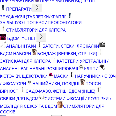
ПРЕЗЕРВАТИВИ
ПРЕЗЕРВАТИВИ ВІД 100 ШТ
ПРЕПАРАТИ
ЗБУДЖУЮЧІ (ТАБЛЕТКИ/КРАПЛІ)
ЗБІЛЬШУЮЧІ
ПОПЕРСИ
ПРОЛОНГАТОРИ
СТИМУЛЯТОРИ ДЛЯ КЛІТОРА
БДСМ, ФЕТІШ
АНАЛЬНІ ГАКИ
БАТОГИ, СТЕКИ, ЛЯСКАЛКИ
БДСМ НАБОРИ
БОНДАЖ (ВЕРІВКИ, СТРІЧКИ)
ЗАТИСКАЧІ ДЛЯ КЛІТОРА
КАТЕТЕРИ УРЕТРАЛЬНІ /
АНАЛЬНІ, ВАГІНАЛЬНІ РОЗШИРЮВАЧІ
КЛЯПИ
КІСТОЧКИ, ЩЕКОТАЛКИ
МАСКИ
НАРУЧНИКИ / СКОЧ
/ ФІКСАТОРИ
НАШИЙНИКИ, ПОВІДЦІ
ПОЯСИ
ВІРНОСТІ
САДО-МАЗО, ФЕТІШ, БДСМ (ІНШЕ)
СВІЧКИ ДЛЯ БДСМ
СИСТЕМИ ФІКСАЦІЇ / РОЗПІРКИ /
МЕБЛІ ДЛЯ СЕКСУ ТА БДСМ
СТИМУЛЯТОРИ ДЛЯ
СОСКІВ