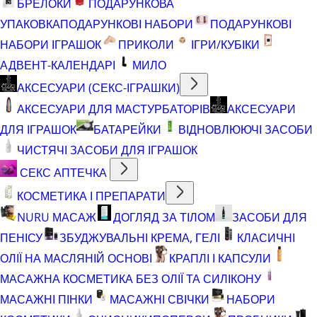
БРЕЛОКИ
ПОДАРУНКОВА
УПАКОВКА
ПОДАРУНКОВІ НАБОРИ
ПОДАРУНКОВІ
НАБОРИ ІГРАШОК
ПРИКОЛИ
ІГРИ/КУБІКИ
АДВЕНТ-КАЛЕНДАРІ
МИЛО
АКСЕСУАРИ (СЕКС-ІГРАШКИ)
АКСЕСУАРИ ДЛЯ МАСТУРБАТОРІВ
АКСЕСУАРИ
ДЛЯ ІГРАШОК
БАТАРЕЙКИ
ВІДНОВЛЮЮЧІ ЗАСОБИ
ЧИСТЯЧІ ЗАСОБИ ДЛЯ ІГРАШОК
СЕКС АПТЕЧКА
КОСМЕТИКА І ПРЕПАРАТИ
NURU МАСАЖ
ДОГЛЯД ЗА ТІЛОМ
ЗАСОБИ ДЛЯ
ПЕНІСУ
ЗБУДЖУВАЛЬНІ КРЕМА, ГЕЛІ
КЛАСИЧНІ
ОЛІЇ НА МАСЛЯНІЙ ОСНОВІ
КРАПЛІ І КАПСУЛИ
МАСАЖНА КОСМЕТИКА БЕЗ ОЛІЇ ТА СИЛІКОНУ
МАСАЖНІ ПІНКИ
МАСАЖНІ СВІЧКИ
НАБОРИ