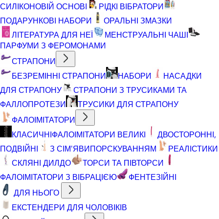
СИЛІКОНОВІЙ ОСНОВІ
РІДКІ ВІБРАТОРИ
ПОДАРУНКОВІ НАБОРИ
ОРАЛЬНІ ЗМАЗКИ
ЛІТЕРАТУРА ДЛЯ НЕЇ
МЕНСТРУАЛЬНІ ЧАШІ
ПАРФУМИ З ФЕРОМОНАМИ
СТРАПОНИ
БЕЗРЕМІННІ СТРАПОНИ
НАБОРИ
НАСАДКИ
ДЛЯ СТРАПОНУ
СТРАПОНИ З ТРУСИКАМИ ТА
ФАЛЛОПРОТЕЗИ
ТРУСИКИ ДЛЯ СТРАПОНУ
ФАЛОІМІТАТОРИ
КЛАСИЧНІ
ФАЛОІМІТАТОРИ ВЕЛИКІ
ДВОСТОРОННІ,
ПОДВІЙНІ
З СІМ'ЯВИПОРСКУВАННЯМ
РЕАЛІСТИКИ
СКЛЯНІ ДИЛДО
ТОРСИ ТА ПІВТОРСИ
ФАЛОІМІТАТОРИ З ВІБРАЦІЄЮ
ФЕНТЕЗІЙНІ
ДЛЯ НЬОГО
ЕКСТЕНДЕРИ ДЛЯ ЧОЛОВІКІВ