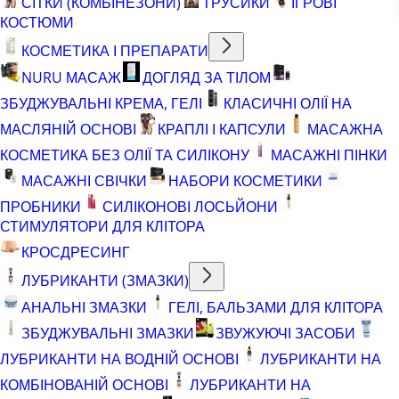
СІТКИ (КОМБІНЕЗОНИ)
ТРУСИКИ
ІГРОВІ
КОСТЮМИ
КОСМЕТИКА І ПРЕПАРАТИ
NURU МАСАЖ
ДОГЛЯД ЗА ТІЛОМ
ЗБУДЖУВАЛЬНІ КРЕМА, ГЕЛІ
КЛАСИЧНІ ОЛІЇ НА
МАСЛЯНІЙ ОСНОВІ
КРАПЛІ І КАПСУЛИ
МАСАЖНА
КОСМЕТИКА БЕЗ ОЛІЇ ТА СИЛІКОНУ
МАСАЖНІ ПІНКИ
МАСАЖНІ СВІЧКИ
НАБОРИ КОСМЕТИКИ
ПРОБНИКИ
СИЛІКОНОВІ ЛОСЬЙОНИ
СТИМУЛЯТОРИ ДЛЯ КЛІТОРА
КРОСДРЕСИНГ
ЛУБРИКАНТИ (ЗМАЗКИ)
АНАЛЬНІ ЗМАЗКИ
ГЕЛІ, БАЛЬЗАМИ ДЛЯ КЛІТОРА
ЗБУДЖУВАЛЬНІ ЗМАЗКИ
ЗВУЖУЮЧІ ЗАСОБИ
ЛУБРИКАНТИ НА ВОДНІЙ ОСНОВІ
ЛУБРИКАНТИ НА
КОМБІНОВАНІЙ ОСНОВІ
ЛУБРИКАНТИ НА