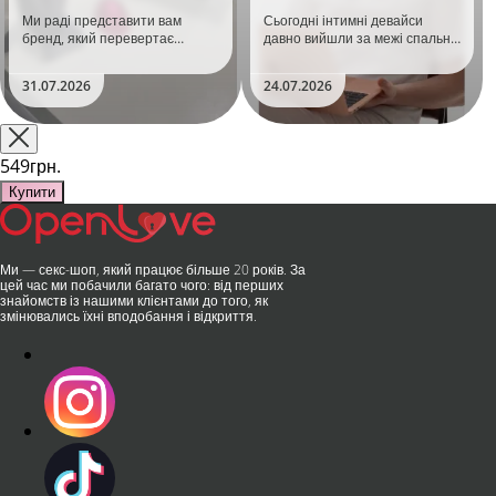
задоволення!
тренд
Ми раді представити вам
Сьогодні інтимні девайси
бренд, який перевертає
давно вийшли за межі спальні.
уявлення про інтимні іграшки
Дистанційне керування,
та вже встиг стати сенсацією
безшумні моторчики та
31.07.2026
24.07.2026
на міжнародній виставці API
стильний дизайн перетворили
Shanghai-2026!​LOVISS - це
їх на гаджет, який багато хто
поєднання унікальної естетики
використовує, тестує у
та бездога..
публічних місцях: у..
549грн.
Купити
Ми — секс-шоп, який працює більше 20 років. За
цей час ми побачили багато чого: від перших
знайомств із нашими клієнтами до того, як
змінювались їхні вподобання і відкриття.