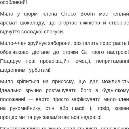
особливий!
Мило у формі члена Choco Boom має теплий
аромат шоколаду, що огортає ніжністю й створює
відчуття солодкої спокуси.
Мило-член зруйнує заборони, розпалить пристрасть і
обов’язково дістане до «точки G» твого настрою!
Подарує нові провокаційні емоції, непритаманні
щоденним турботам!
Мило кріпиться на присоску, що дає можливість
ідеально зручно розташувати його в будь-якому
положенні — варто просто зафіксувати мило-член
на рукомийнику, стіні або шафі. І, повір, кожен
процес миття рук запам’ятається надовго!
Приголомшлива фізична реалістичність однозначно