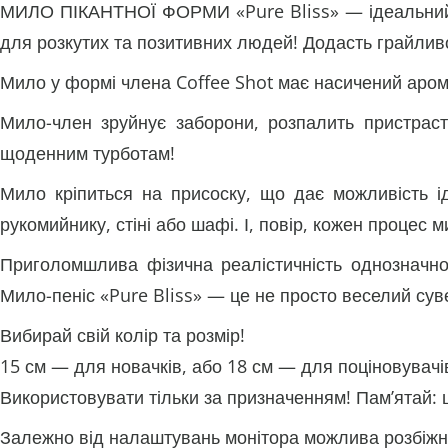
МИЛО ПІКАНТНОЇ ФОРМИ «Pure Bliss» — ідеальний жа
для розкутих та позитивних людей! Додасть грайливо
Мило у формі члена Coffee Shot має насичений арома
Мило-член зруйнує заборони, розпалить пристрасть
щоденним турботам!
Мило кріпиться на присоску, що дає можливість і
рукомийнику, стіні або шафі. І, повір, кожен процес 
Приголомшлива фізична реалістичність однозначно 
Мило-пеніс «Pure Bliss» — це не просто веселий суве
Вибирай свій колір та розмір!
15 см — для новачків, або 18 см — для поціновувачі
Використовувати тільки за призначенням! Пам’ятай:
Залежно від налаштувань монітора можлива розбіжніс