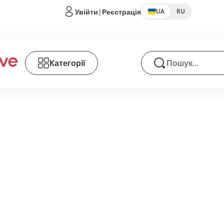
Увійти
|
Реєстрація
UA
RU
Категорії
Пошук товарів