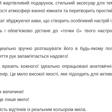
ртівливий подарунок, стильний аксесуар для темат
сті атмосфері ванної кімнати та перетворить прости
т збуджуючої кави, що створить особливий настрій і
 і обов’язково дістане до «точки G» твого настро
деально зручно розташувати його в будь-якому по
миття рук запам’ятається надовго!
вразить кожного! Ідеально опрацьовані анатомічні
нір. Це мило високої якості, яке підходить для акти
в величини!
 це лише мило!
ть відтінків із реальним кольором мила.