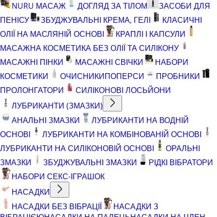
NURU МАСАЖ
ДОГЛЯД ЗА ТІЛОМ
ЗАСОБИ ДЛЯ
ПЕНІСУ
ЗБУДЖУВАЛЬНІ КРЕМА, ГЕЛІ
КЛАСИЧНІ
ОЛІЇ НА МАСЛЯНІЙ ОСНОВІ
КРАПЛІ І КАПСУЛИ
МАСАЖНА КОСМЕТИКА БЕЗ ОЛІЇ ТА СИЛІКОНУ
МАСАЖНІ ПІНКИ
МАСАЖНІ СВІЧКИ
НАБОРИ
КОСМЕТИКИ
ОЧИСНИКИ
ПОПЕРСИ
ПРОБНИКИ
ПРОЛОНГАТОРИ
СИЛІКОНОВІ ЛОСЬЙОНИ
ЛУБРИКАНТИ (ЗМАЗКИ)
АНАЛЬНІ ЗМАЗКИ
ЛУБРИКАНТИ НА ВОДНІЙ
ОСНОВІ
ЛУБРИКАНТИ НА КОМБІНОВАНІЙ ОСНОВІ
ЛУБРИКАНТИ НА СИЛІКОНОВІЙ ОСНОВІ
ОРАЛЬНІ
ЗМАЗКИ
ЗБУДЖУВАЛЬНІ ЗМАЗКИ
РІДКІ ВІБРАТОРИ
НАБОРИ СЕКС-ІГРАШОК
НАСАДКИ
НАСАДКИ БЕЗ ВІБРАЦІЇ
НАСАДКИ З
ВІБРАЦІЄЮ
НАСАДКИ НА ПАЛЕЦЬ
НАСАДКИ НА ЧЛЕН