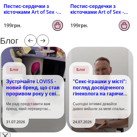
Пестис-сердечки з
Пестис-сердечки з
кісточками Art of Sex -
кісточками Art of Sex -
Sparkling Hearts,
Sparkling Hearts,
червоний
серебро
199грн.
199грн.
Блог
Блог
Блог
Зустрічайте LOVISS -
"Секс-іграшки у місті":
новий бренд, що став
погляд досвідченого
проривом року у світі
гінеколога на гарячий
задоволення!
тренд
Ми раді представити вам
Сьогодні інтимні девайси
бренд, який перевертає
давно вийшли за межі спальні.
уявлення про інтимні іграшки
Дистанційне керування,
та вже встиг стати сенсацією
безшумні моторчики та
31.07.2026
24.07.2026
на міжнародній виставці API
стильний дизайн перетворили
Shanghai-2026!​LOVISS - це
їх на гаджет, який багато хто
поєднання унікальної естетики
використовує, тестує у