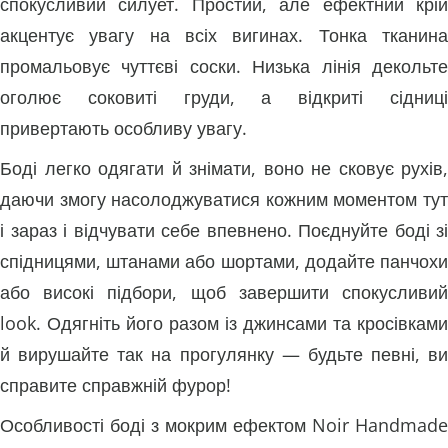
спокусливий силует. Простий, але ефектний крій
акцентує увагу на всіх вигинах. Тонка тканина
промальовує чуттєві соски. Низька лінія декольте
оголює соковиті груди, а відкриті сідниці
привертають особливу увагу.
Боді легко одягати й знімати, воно не сковує рухів,
даючи змогу насолоджуватися кожним моментом тут
і зараз і відчувати себе впевнено. Поєднуйте боді зі
спідницями, штанами або шортами, додайте панчохи
або високі підбори, щоб завершити спокусливий
look. Одягніть його разом із джинсами та кросівками
й вирушайте так на прогулянку — будьте певні, ви
справите справжній фурор!
Особливості боді з мокрим ефектом Noir Handmade