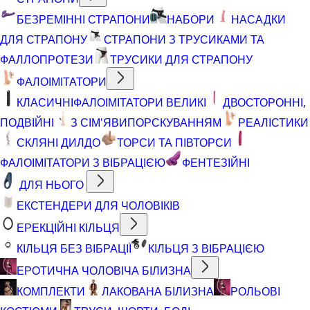
БЕЗРЕМІННІ СТРАПОНИ
НАБОРИ
НАСАДКИ
ДЛЯ СТРАПОНУ
СТРАПОНИ З ТРУСИКАМИ ТА
ФАЛЛОПРОТЕЗИ
ТРУСИКИ ДЛЯ СТРАПОНУ
ФАЛОІМІТАТОРИ
КЛАСИЧНІ
ФАЛОІМІТАТОРИ ВЕЛИКІ
ДВОСТОРОННІ,
ПОДВІЙНІ
З СІМ'ЯВИПОРСКУВАННЯМ
РЕАЛІСТИКИ
СКЛЯНІ ДИЛДО
ТОРСИ ТА ПІВТОРСИ
ФАЛОІМІТАТОРИ З ВІБРАЦІЄЮ
ФЕНТЕЗІЙНІ
ДЛЯ НЬОГО
ЕКСТЕНДЕРИ ДЛЯ ЧОЛОВІКІВ
ЕРЕКЦІЙНІ КІЛЬЦЯ
КІЛЬЦЯ БЕЗ ВІБРАЦІЇ
КІЛЬЦЯ З ВІБРАЦІЄЮ
ЕРОТИЧНА ЧОЛОВІЧА БІЛИЗНА
КОМПЛЕКТИ
ЛАКОВАНА БІЛИЗНА
РОЛЬОВІ