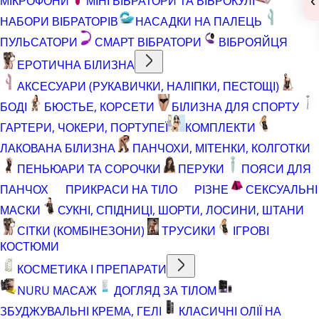
‹
МІКРОФОНИ
МІНІ ВІБРАТОРИ ТА ВІБРОКУЛІ
НАБОРИ ВІБРАТОРІВ
НАСАДКИ НА ПАЛЕЦЬ
ПУЛЬСАТОРИ
СМАРТ ВІБРАТОРИ
ВІБРОЯЙЦЯ
ЕРОТИЧНА БІЛИЗНА
АКСЕСУАРИ (РУКАВИЧКИ, НАЛІПКИ, ПЕСТОЩІ)
БОДІ
БЮСТЬЕ, КОРСЕТИ
БІЛИЗНА ДЛЯ СПОРТУ
ГАРТЕРИ, ЧОКЕРИ, ПОРТУПЕЇ
КОМПЛЕКТИ
ЛАКОВАНА БІЛИЗНА
ПАНЧОХИ, МІТЕНКИ, КОЛГОТКИ
ПЕНЬЮАРИ ТА СОРОЧКИ
ПЕРУКИ
ПОЯСИ ДЛЯ
ПАНЧОХ
ПРИКРАСИ НА ТІЛО
РІЗНЕ
СЕКСУАЛЬНІ
МАСКИ
СУКНІ, СПІДНИЦІ, ШОРТИ, ЛОСИНИ, ШТАНИ
СІТКИ (КОМБІНЕЗОНИ)
ТРУСИКИ
ІГРОВІ
КОСТЮМИ
КОСМЕТИКА І ПРЕПАРАТИ
NURU МАСАЖ
ДОГЛЯД ЗА ТІЛОМ
ЗБУДЖУВАЛЬНІ КРЕМА, ГЕЛІ
КЛАСИЧНІ ОЛІЇ НА