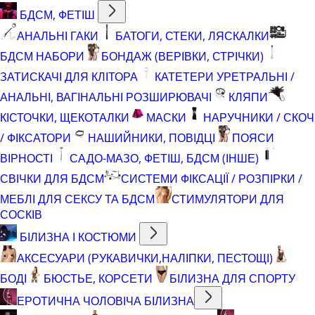
БДСМ, ФЕТІШ
АНАЛЬНІ ГАКИ
БАТОГИ, СТЕКИ, ЛЯСКАЛКИ
БДСМ НАБОРИ
БОНДАЖ (ВЕРІВКИ, СТРІЧКИ)
ЗАТИСКАЧІ ДЛЯ КЛІТОРА
КАТЕТЕРИ УРЕТРАЛЬНІ /
АНАЛЬНІ, ВАГІНАЛЬНІ РОЗШИРЮВАЧІ
КЛЯПИ
КІСТОЧКИ, ЩЕКОТАЛКИ
МАСКИ
НАРУЧНИКИ / СКОЧ
/ ФІКСАТОРИ
НАШИЙНИКИ, ПОВІДЦІ
ПОЯСИ
ВІРНОСТІ
САДО-МАЗО, ФЕТІШ, БДСМ (ІНШЕ)
СВІЧКИ ДЛЯ БДСМ
СИСТЕМИ ФІКСАЦІЇ / РОЗПІРКИ /
МЕБЛІ ДЛЯ СЕКСУ ТА БДСМ
СТИМУЛЯТОРИ ДЛЯ
СОСКІВ
БІЛИЗНА І КОСТЮМИ
АКСЕСУАРИ (РУКАВИЧКИ,НАЛІПКИ, ПЕСТОЩІ)
БОДІ
БЮСТЬЕ, КОРСЕТИ
БІЛИЗНА ДЛЯ СПОРТУ
ЕРОТИЧНА ЧОЛОВІЧА БІЛИЗНА