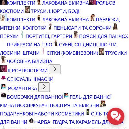
КОМПЛЕКТИ
ЛАКОВАНА БІЛИЗНА
РОЛЬОВІ
КОСТЮМИ
ТРУСИ, ШОРТИ, БОДІ
КОМПЛЕКТИ
ЛАКОВАНА БІЛИЗНА
ПАНЧОХИ,
МІТЕНКИ, КОЛГОТКИ
ПЕНЬЮАРИ ТА СОРОЧКИ
ПЕРУКИ
ПОРТУПЕЇ, ГАРТЕРИ
ПОЯСИ ДЛЯ ПАНЧОХ
ПРИКРАСИ НА ТІЛО
СУКНІ, СПІДНИЦІ, ШОРТИ,
ЛОСИНИ, ШТАНИ
СІТКИ (КОМБІНЕЗОНИ)
ТРУСИКИ
ЧОЛОВІЧА БІЛИЗНА
ІГРОВІ КОСТЮМИ
СЕКСУАЛЬНІ МАСКИ
РОМАНТИКА
БОМБОЧКИ ДЛЯ ВАННОЇ
ГЕЛЬ ДЛЯ ВАННОЇ
КІМНАТИ
ОСВІЖУВАЧІ ПОВІТРЯ ТА БІЛИЗНИ
ПОДАРУНКОВІ НАБОРИ КОСМЕТИКИ
СІЛЬ ТА ПІНА
ДЛЯ ВАННИ
ФАРБА, ПУДРА ТА КАРАМЕЛЬ ДЛЯ ТІЛА