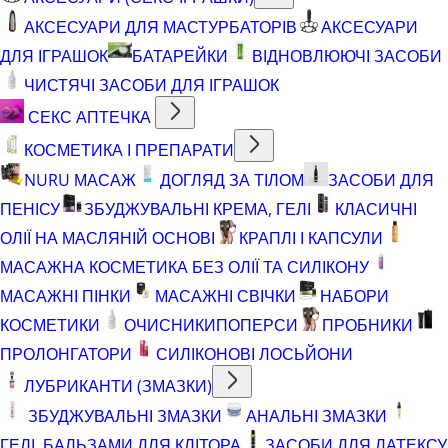
АКСЕСУАРИ ДЛЯ МАСТУРБАТОРІВ
АКСЕСУАРИ
ДЛЯ ІГРАШОК
БАТАРЕЙКИ
ВІДНОВЛЮЮЧІ ЗАСОБИ
ЧИСТЯЧІ ЗАСОБИ ДЛЯ ІГРАШОК
СЕКС АПТЕЧКА
КОСМЕТИКА І ПРЕПАРАТИ
NURU МАСАЖ
ДОГЛЯД ЗА ТІЛОМ
ЗАСОБИ ДЛЯ
ПЕНІСУ
ЗБУДЖУВАЛЬНІ КРЕМА, ГЕЛІ
КЛАСИЧНІ
ОЛІЇ НА МАСЛЯНІЙ ОСНОВІ
КРАПЛІ І КАПСУЛИ
МАСАЖНА КОСМЕТИКА БЕЗ ОЛІЇ ТА СИЛІКОНУ
МАСАЖНІ ПІНКИ
МАСАЖНІ СВІЧКИ
НАБОРИ
КОСМЕТИКИ
ОЧИСНИКИ
ПОПЕРСИ
ПРОБНИКИ
ПРОЛОНГАТОРИ
СИЛІКОНОВІ ЛОСЬЙОНИ
ЛУБРИКАНТИ (ЗМАЗКИ)
ЗБУДЖУВАЛЬНІ ЗМАЗКИ
АНАЛЬНІ ЗМАЗКИ
ГЕЛІ, БАЛЬЗАМИ ДЛЯ КЛІТОРА
ЗАСОБИ ДЛЯ ЛАТЕКСУ