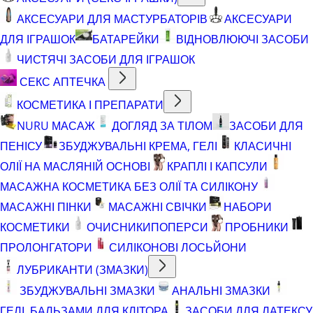
АКСЕСУАРИ ДЛЯ МАСТУРБАТОРІВ
АКСЕСУАРИ
ДЛЯ ІГРАШОК
БАТАРЕЙКИ
ВІДНОВЛЮЮЧІ ЗАСОБИ
ЧИСТЯЧІ ЗАСОБИ ДЛЯ ІГРАШОК
СЕКС АПТЕЧКА
КОСМЕТИКА І ПРЕПАРАТИ
NURU МАСАЖ
ДОГЛЯД ЗА ТІЛОМ
ЗАСОБИ ДЛЯ
ПЕНІСУ
ЗБУДЖУВАЛЬНІ КРЕМА, ГЕЛІ
КЛАСИЧНІ
ОЛІЇ НА МАСЛЯНІЙ ОСНОВІ
КРАПЛІ І КАПСУЛИ
МАСАЖНА КОСМЕТИКА БЕЗ ОЛІЇ ТА СИЛІКОНУ
МАСАЖНІ ПІНКИ
МАСАЖНІ СВІЧКИ
НАБОРИ
КОСМЕТИКИ
ОЧИСНИКИ
ПОПЕРСИ
ПРОБНИКИ
ПРОЛОНГАТОРИ
СИЛІКОНОВІ ЛОСЬЙОНИ
ЛУБРИКАНТИ (ЗМАЗКИ)
ЗБУДЖУВАЛЬНІ ЗМАЗКИ
АНАЛЬНІ ЗМАЗКИ
ГЕЛІ, БАЛЬЗАМИ ДЛЯ КЛІТОРА
ЗАСОБИ ДЛЯ ЛАТЕКСУ