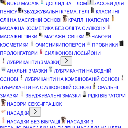
NURU МАСАЖ
ДОГЛЯД ЗА ТІЛОМ
ЗАСОБИ ДЛЯ
ПЕНІСУ
ЗБУДЖУВАЛЬНІ КРЕМА, ГЕЛІ
КЛАСИЧНІ
ОЛІЇ НА МАСЛЯНІЙ ОСНОВІ
КРАПЛІ І КАПСУЛИ
МАСАЖНА КОСМЕТИКА БЕЗ ОЛІЇ ТА СИЛІКОНУ
МАСАЖНІ ПІНКИ
МАСАЖНІ СВІЧКИ
НАБОРИ
КОСМЕТИКИ
ОЧИСНИКИ
ПОПЕРСИ
ПРОБНИКИ
ПРОЛОНГАТОРИ
СИЛІКОНОВІ ЛОСЬЙОНИ
ЛУБРИКАНТИ (ЗМАЗКИ)
АНАЛЬНІ ЗМАЗКИ
ЛУБРИКАНТИ НА ВОДНІЙ
ОСНОВІ
ЛУБРИКАНТИ НА КОМБІНОВАНІЙ ОСНОВІ
ЛУБРИКАНТИ НА СИЛІКОНОВІЙ ОСНОВІ
ОРАЛЬНІ
ЗМАЗКИ
ЗБУДЖУВАЛЬНІ ЗМАЗКИ
РІДКІ ВІБРАТОРИ
НАБОРИ СЕКС-ІГРАШОК
НАСАДКИ
НАСАДКИ БЕЗ ВІБРАЦІЇ
НАСАДКИ З
ВІБРАЦІЄЮ
НАСАДКИ НА ПАЛЕЦЬ
НАСАДКИ НА ЧЛЕН