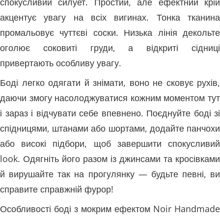
спокусливий силует. Простий, але ефектний крій
акцентує увагу на всіх вигинах. Тонка тканина
промальовує чуттєві соски. Низька лінія декольте
оголює соковиті груди, а відкриті сідниці
привертають особливу увагу.
Боді легко одягати й знімати, воно не сковує рухів,
даючи змогу насолоджуватися кожним моментом тут
і зараз і відчувати себе впевнено. Поєднуйте боді зі
спідницями, штанами або шортами, додайте панчохи
або високі підбори, щоб завершити спокусливий
look. Одягніть його разом із джинсами та кросівками
й вирушайте так на прогулянку — будьте певні, ви
справите справжній фурор!
Особливості боді з мокрим ефектом Noir Handmade