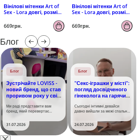
Вінілові мітенки Art of
Вінілові мітенки Art of
Sex - Lora довгі, розмір
Sex - Lora довгі, розмір
M, колір чорний з
M, колір чорний з
ефектом мокрого
ефектом голограми
669грн.
669грн.
оксамиту
Блог
Блог
Блог
Зустрічайте LOVISS -
"Секс-іграшки у місті":
новий бренд, що став
погляд досвідченого
проривом року у світі
гінеколога на гарячий
задоволення!
тренд
Ми раді представити вам
Сьогодні інтимні девайси
бренд, який перевертає
давно вийшли за межі спальні.
уявлення про інтимні іграшки
Дистанційне керування,
та вже встиг стати сенсацією
безшумні моторчики та
31.07.2026
24.07.2026
на міжнародній виставці API
стильний дизайн перетворили
Shanghai-2026!​LOVISS - це
їх на гаджет, який багато хто
поєднання унікальної естетики
використовує, тестує у