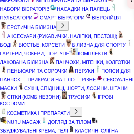
‹
МІКРОФОНИ
МІНІ ВІБРАТОРИ ТА ВІБРОКУЛІ
НАБОРИ ВІБРАТОРІВ
НАСАДКИ НА ПАЛЕЦЬ
ПУЛЬСАТОРИ
СМАРТ ВІБРАТОРИ
ВІБРОЯЙЦЯ
ЕРОТИЧНА БІЛИЗНА
АКСЕСУАРИ (РУКАВИЧКИ, НАЛІПКИ, ПЕСТОЩІ)
БОДІ
БЮСТЬЕ, КОРСЕТИ
БІЛИЗНА ДЛЯ СПОРТУ
ГАРТЕРИ, ЧОКЕРИ, ПОРТУПЕЇ
КОМПЛЕКТИ
ЛАКОВАНА БІЛИЗНА
ПАНЧОХИ, МІТЕНКИ, КОЛГОТКИ
ПЕНЬЮАРИ ТА СОРОЧКИ
ПЕРУКИ
ПОЯСИ ДЛЯ
ПАНЧОХ
ПРИКРАСИ НА ТІЛО
РІЗНЕ
СЕКСУАЛЬНІ
МАСКИ
СУКНІ, СПІДНИЦІ, ШОРТИ, ЛОСИНИ, ШТАНИ
СІТКИ (КОМБІНЕЗОНИ)
ТРУСИКИ
ІГРОВІ
КОСТЮМИ
КОСМЕТИКА І ПРЕПАРАТИ
NURU МАСАЖ
ДОГЛЯД ЗА ТІЛОМ
ЗБУДЖУВАЛЬНІ КРЕМА, ГЕЛІ
КЛАСИЧНІ ОЛІЇ НА