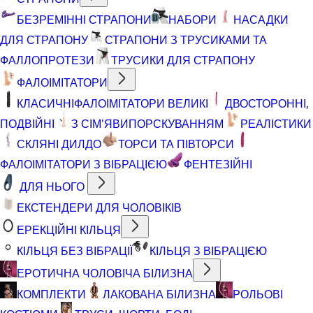
БЕЗРЕМІННІ СТРАПОНИ
НАБОРИ
НАСАДКИ
ДЛЯ СТРАПОНУ
СТРАПОНИ З ТРУСИКАМИ ТА
ФАЛЛОПРОТЕЗИ
ТРУСИКИ ДЛЯ СТРАПОНУ
ФАЛОІМІТАТОРИ
КЛАСИЧНІ
ФАЛОІМІТАТОРИ ВЕЛИКІ
ДВОСТОРОННІ,
ПОДВІЙНІ
З СІМ'ЯВИПОРСКУВАННЯМ
РЕАЛІСТИКИ
СКЛЯНІ ДИЛДО
ТОРСИ ТА ПІВТОРСИ
ФАЛОІМІТАТОРИ З ВІБРАЦІЄЮ
ФЕНТЕЗІЙНІ
ДЛЯ НЬОГО
ЕКСТЕНДЕРИ ДЛЯ ЧОЛОВІКІВ
ЕРЕКЦІЙНІ КІЛЬЦЯ
КІЛЬЦЯ БЕЗ ВІБРАЦІЇ
КІЛЬЦЯ З ВІБРАЦІЄЮ
ЕРОТИЧНА ЧОЛОВІЧА БІЛИЗНА
КОМПЛЕКТИ
ЛАКОВАНА БІЛИЗНА
РОЛЬОВІ