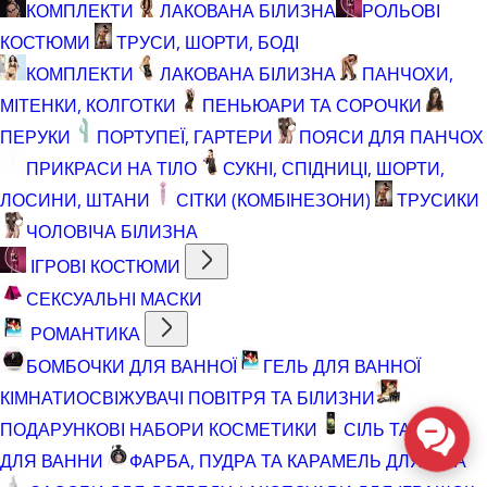
КОМПЛЕКТИ
ЛАКОВАНА БІЛИЗНА
РОЛЬОВІ
КОСТЮМИ
ТРУСИ, ШОРТИ, БОДІ
КОМПЛЕКТИ
ЛАКОВАНА БІЛИЗНА
ПАНЧОХИ,
МІТЕНКИ, КОЛГОТКИ
ПЕНЬЮАРИ ТА СОРОЧКИ
ПЕРУКИ
ПОРТУПЕЇ, ГАРТЕРИ
ПОЯСИ ДЛЯ ПАНЧОХ
ПРИКРАСИ НА ТІЛО
СУКНІ, СПІДНИЦІ, ШОРТИ,
ЛОСИНИ, ШТАНИ
СІТКИ (КОМБІНЕЗОНИ)
ТРУСИКИ
ЧОЛОВІЧА БІЛИЗНА
ІГРОВІ КОСТЮМИ
СЕКСУАЛЬНІ МАСКИ
РОМАНТИКА
БОМБОЧКИ ДЛЯ ВАННОЇ
ГЕЛЬ ДЛЯ ВАННОЇ
КІМНАТИ
ОСВІЖУВАЧІ ПОВІТРЯ ТА БІЛИЗНИ
ПОДАРУНКОВІ НАБОРИ КОСМЕТИКИ
СІЛЬ ТА ПІНА
ДЛЯ ВАННИ
ФАРБА, ПУДРА ТА КАРАМЕЛЬ ДЛЯ ТІЛА