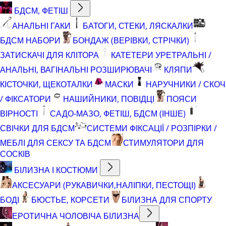
БДСМ, ФЕТІШ
АНАЛЬНІ ГАКИ
БАТОГИ, СТЕКИ, ЛЯСКАЛКИ
БДСМ НАБОРИ
БОНДАЖ (ВЕРІВКИ, СТРІЧКИ)
ЗАТИСКАЧІ ДЛЯ КЛІТОРА
КАТЕТЕРИ УРЕТРАЛЬНІ /
АНАЛЬНІ, ВАГІНАЛЬНІ РОЗШИРЮВАЧІ
КЛЯПИ
КІСТОЧКИ, ЩЕКОТАЛКИ
МАСКИ
НАРУЧНИКИ / СКОЧ
/ ФІКСАТОРИ
НАШИЙНИКИ, ПОВІДЦІ
ПОЯСИ
ВІРНОСТІ
САДО-МАЗО, ФЕТІШ, БДСМ (ІНШЕ)
СВІЧКИ ДЛЯ БДСМ
СИСТЕМИ ФІКСАЦІЇ / РОЗПІРКИ /
МЕБЛІ ДЛЯ СЕКСУ ТА БДСМ
СТИМУЛЯТОРИ ДЛЯ
СОСКІВ
БІЛИЗНА І КОСТЮМИ
АКСЕСУАРИ (РУКАВИЧКИ,НАЛІПКИ, ПЕСТОЩІ)
БОДІ
БЮСТЬЕ, КОРСЕТИ
БІЛИЗНА ДЛЯ СПОРТУ
ЕРОТИЧНА ЧОЛОВІЧА БІЛИЗНА