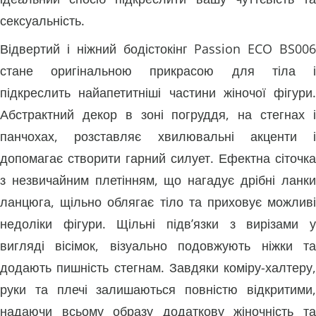
сексуальність.
Відвертий і ніжний бодістокінг Passion ECO BS006
стане оригінальною прикрасою для тіла і
підкреслить найапетитніші частини жіночої фігури.
Абстрактний декор в зоні погруддя, на стегнах і
панчохах, розставляє хвилювальні акценти і
допомагає створити гарний силует. Ефектна сіточка
з незвичайним плетінням, що нагадує дрібні ланки
ланцюга, щільно облягає тіло та приховує можливі
недоліки фігури. Щільні підв’язки з вирізами у
вигляді вісімок, візуально подовжують ніжки та
додають пишність стегнам. Завдяки коміру-халтеру,
руки та плечі залишаються повністю відкритими,
надаючи всьому образу додаткову жіночність та