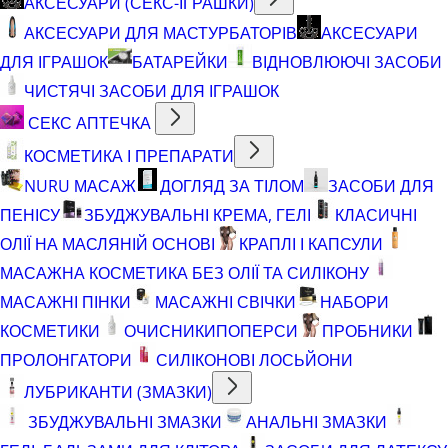
АКСЕСУАРИ (СЕКС-ІГРАШКИ)
АКСЕСУАРИ ДЛЯ МАСТУРБАТОРІВ
АКСЕСУАРИ
ДЛЯ ІГРАШОК
БАТАРЕЙКИ
ВІДНОВЛЮЮЧІ ЗАСОБИ
ЧИСТЯЧІ ЗАСОБИ ДЛЯ ІГРАШОК
СЕКС АПТЕЧКА
КОСМЕТИКА І ПРЕПАРАТИ
NURU МАСАЖ
ДОГЛЯД ЗА ТІЛОМ
ЗАСОБИ ДЛЯ
ПЕНІСУ
ЗБУДЖУВАЛЬНІ КРЕМА, ГЕЛІ
КЛАСИЧНІ
ОЛІЇ НА МАСЛЯНІЙ ОСНОВІ
КРАПЛІ І КАПСУЛИ
МАСАЖНА КОСМЕТИКА БЕЗ ОЛІЇ ТА СИЛІКОНУ
МАСАЖНІ ПІНКИ
МАСАЖНІ СВІЧКИ
НАБОРИ
КОСМЕТИКИ
ОЧИСНИКИ
ПОПЕРСИ
ПРОБНИКИ
ПРОЛОНГАТОРИ
СИЛІКОНОВІ ЛОСЬЙОНИ
ЛУБРИКАНТИ (ЗМАЗКИ)
ЗБУДЖУВАЛЬНІ ЗМАЗКИ
АНАЛЬНІ ЗМАЗКИ