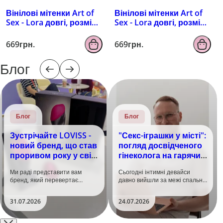
Вінілові мітенки Art of
Вінілові мітенки Art of
Sex - Lora довгі, розмір
Sex - Lora довгі, розмір
M, колір чорний з
M, колір чорний з
ефектом мокрого
ефектом голограми
669грн.
669грн.
оксамиту
Блог
Блог
Блог
Зустрічайте LOVISS -
"Секс-іграшки у місті":
новий бренд, що став
погляд досвідченого
проривом року у світі
гінеколога на гарячий
задоволення!
тренд
Ми раді представити вам
Сьогодні інтимні девайси
бренд, який перевертає
давно вийшли за межі спальні.
уявлення про інтимні іграшки
Дистанційне керування,
та вже встиг стати сенсацією
безшумні моторчики та
31.07.2026
24.07.2026
на міжнародній виставці API
стильний дизайн перетворили
Shanghai-2026!​LOVISS - це
їх на гаджет, який багато хто
поєднання унікальної естетики
використовує, тестує у