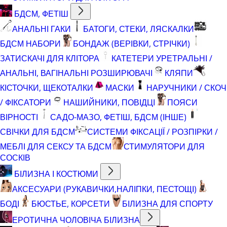
БДСМ, ФЕТІШ
АНАЛЬНІ ГАКИ
БАТОГИ, СТЕКИ, ЛЯСКАЛКИ
БДСМ НАБОРИ
БОНДАЖ (ВЕРІВКИ, СТРІЧКИ)
ЗАТИСКАЧІ ДЛЯ КЛІТОРА
КАТЕТЕРИ УРЕТРАЛЬНІ /
АНАЛЬНІ, ВАГІНАЛЬНІ РОЗШИРЮВАЧІ
КЛЯПИ
КІСТОЧКИ, ЩЕКОТАЛКИ
МАСКИ
НАРУЧНИКИ / СКОЧ
/ ФІКСАТОРИ
НАШИЙНИКИ, ПОВІДЦІ
ПОЯСИ
ВІРНОСТІ
САДО-МАЗО, ФЕТІШ, БДСМ (ІНШЕ)
СВІЧКИ ДЛЯ БДСМ
СИСТЕМИ ФІКСАЦІЇ / РОЗПІРКИ /
МЕБЛІ ДЛЯ СЕКСУ ТА БДСМ
СТИМУЛЯТОРИ ДЛЯ
СОСКІВ
БІЛИЗНА І КОСТЮМИ
АКСЕСУАРИ (РУКАВИЧКИ,НАЛІПКИ, ПЕСТОЩІ)
БОДІ
БЮСТЬЕ, КОРСЕТИ
БІЛИЗНА ДЛЯ СПОРТУ
ЕРОТИЧНА ЧОЛОВІЧА БІЛИЗНА