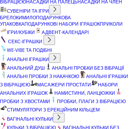
ВІБРАЦІЄЮ
НАСАДКИ НА ПАЛЕЦЬ
НАСАДКИ НА ЧЛЕН
СУВЕНІРИ ТА ІГРИ
БРЕЛОКИ
МИЛО
ПОДАРУНКОВА
УПАКОВКА
ПОДАРУНКОВІ НАБОРИ ІГРАШОК
ПРИКОЛИ
ІГРИ/КУБІКИ
АДВЕНТ-КАЛЕНДАРІ
СЕКС-ІГРАШКИ
WE-VIBE ТА ПОДІБНІ
АНАЛЬНІ ІГРАШКИ
АНАЛЬНИЙ ДУШ
АНАЛЬНІ ПРОБКИ БЕЗ ВІБРАЦІЇ
АНАЛЬНІ ПРОБКИ З НАКАЧКОЮ
АНАЛЬНІ ІГРАШКИ
З ВІБРАЦІЄЮ
МАСАЖЕРИ ПРОСТАТИ
НАБОРИ
АНАЛЬНИХ ІГРАШОК
НАМИСТИНИ, ЛАНЦЮЖКИ
ПРОБКИ З ХВОСТАМИ
ПРОБКИ, ПЛАГИ З ВІБРАЦІЄЮ
СТИМУЛЯТОРИ З ЕРЕКЦІЙНИМ КІЛЬЦЕМ
ВАГІНАЛЬНІ КУЛЬКИ
КУЛЬКИ З ВІБРАЦІЄЮ
ВАГІНАЛЬНІ КУЛЬКИ БЕЗ