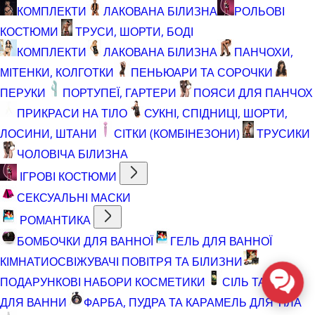
КОМПЛЕКТИ
ЛАКОВАНА БІЛИЗНА
РОЛЬОВІ
КОСТЮМИ
ТРУСИ, ШОРТИ, БОДІ
КОМПЛЕКТИ
ЛАКОВАНА БІЛИЗНА
ПАНЧОХИ,
МІТЕНКИ, КОЛГОТКИ
ПЕНЬЮАРИ ТА СОРОЧКИ
ПЕРУКИ
ПОРТУПЕЇ, ГАРТЕРИ
ПОЯСИ ДЛЯ ПАНЧОХ
ПРИКРАСИ НА ТІЛО
СУКНІ, СПІДНИЦІ, ШОРТИ,
ЛОСИНИ, ШТАНИ
СІТКИ (КОМБІНЕЗОНИ)
ТРУСИКИ
ЧОЛОВІЧА БІЛИЗНА
ІГРОВІ КОСТЮМИ
СЕКСУАЛЬНІ МАСКИ
РОМАНТИКА
БОМБОЧКИ ДЛЯ ВАННОЇ
ГЕЛЬ ДЛЯ ВАННОЇ
КІМНАТИ
ОСВІЖУВАЧІ ПОВІТРЯ ТА БІЛИЗНИ
ПОДАРУНКОВІ НАБОРИ КОСМЕТИКИ
СІЛЬ ТА ПІНА
ДЛЯ ВАННИ
ФАРБА, ПУДРА ТА КАРАМЕЛЬ ДЛЯ ТІЛА