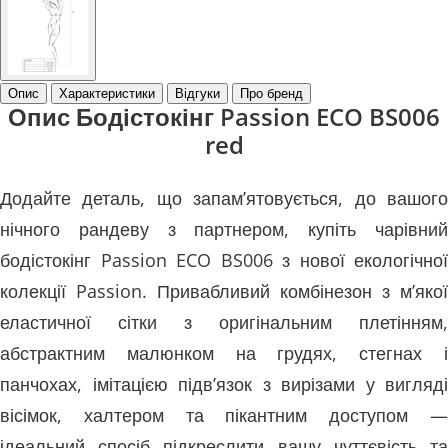
Опис
Характеристики
Відгуки
Про бренд
Опис Бодістокінг Passion ECO BS006
red
Додайте деталь, що запам’ятовується, до вашого
нічного рандеву з партнером, купіть чарівний
бодістокінг Passion ECO BS006 з нової екологічної
колекції Passion. Привабливий комбінезон з м’якої
еластичної сітки з оригінальним плетінням,
абстрактним малюнком на грудях, стегнах і
панчохах, імітацією підв’язок з вирізами у вигляді
вісімок, халтером та пікантним доступом —
ідеальний спосіб підкреслити вашу чуттєвість та