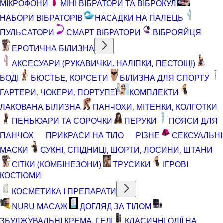
МІКРОФОНИ
МІНІ ВІБРАТОРИ ТА ВІБРОКУЛІ
НАБОРИ ВІБРАТОРІВ
НАСАДКИ НА ПАЛЕЦЬ
ПУЛЬСАТОРИ
СМАРТ ВІБРАТОРИ
ВІБРОЯЙЦЯ
ЕРОТИЧНА БІЛИЗНА
АКСЕСУАРИ (РУКАВИЧКИ, НАЛІПКИ, ПЕСТОЩІ)
БОДІ
БЮСТЬЕ, КОРСЕТИ
БІЛИЗНА ДЛЯ СПОРТУ
ГАРТЕРИ, ЧОКЕРИ, ПОРТУПЕЇ
КОМПЛЕКТИ
ЛАКОВАНА БІЛИЗНА
ПАНЧОХИ, МІТЕНКИ, КОЛГОТКИ
ПЕНЬЮАРИ ТА СОРОЧКИ
ПЕРУКИ
ПОЯСИ ДЛЯ
ПАНЧОХ
ПРИКРАСИ НА ТІЛО
РІЗНЕ
СЕКСУАЛЬНІ
МАСКИ
СУКНІ, СПІДНИЦІ, ШОРТИ, ЛОСИНИ, ШТАНИ
СІТКИ (КОМБІНЕЗОНИ)
ТРУСИКИ
ІГРОВІ
КОСТЮМИ
КОСМЕТИКА І ПРЕПАРАТИ
NURU МАСАЖ
ДОГЛЯД ЗА ТІЛОМ
ЗБУДЖУВАЛЬНІ КРЕМА, ГЕЛІ
КЛАСИЧНІ ОЛІЇ НА