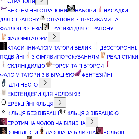
СТРАПОНИ
БЕЗРЕМІННІ СТРАПОНИ
НАБОРИ
НАСАДКИ
ДЛЯ СТРАПОНУ
СТРАПОНИ З ТРУСИКАМИ ТА
ФАЛЛОПРОТЕЗИ
ТРУСИКИ ДЛЯ СТРАПОНУ
ФАЛОІМІТАТОРИ
КЛАСИЧНІ
ФАЛОІМІТАТОРИ ВЕЛИКІ
ДВОСТОРОННІ,
ПОДВІЙНІ
З СІМ'ЯВИПОРСКУВАННЯМ
РЕАЛІСТИКИ
СКЛЯНІ ДИЛДО
ТОРСИ ТА ПІВТОРСИ
ФАЛОІМІТАТОРИ З ВІБРАЦІЄЮ
ФЕНТЕЗІЙНІ
ДЛЯ НЬОГО
ЕКСТЕНДЕРИ ДЛЯ ЧОЛОВІКІВ
ЕРЕКЦІЙНІ КІЛЬЦЯ
КІЛЬЦЯ БЕЗ ВІБРАЦІЇ
КІЛЬЦЯ З ВІБРАЦІЄЮ
ЕРОТИЧНА ЧОЛОВІЧА БІЛИЗНА
КОМПЛЕКТИ
ЛАКОВАНА БІЛИЗНА
РОЛЬОВІ