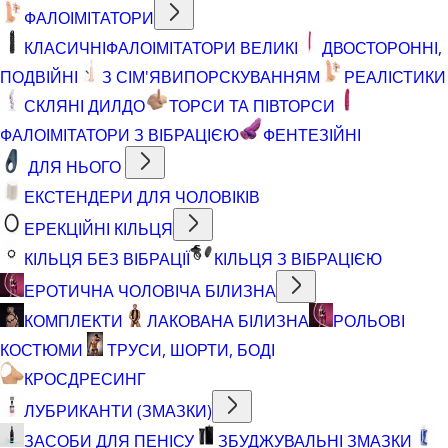
ФАЛОІМІТАТОРИ
КЛАСИЧНІ
ФАЛОІМІТАТОРИ ВЕЛИКІ
ДВОСТОРОННІ,
ПОДВІЙНІ
З СІМ'ЯВИПОРСКУВАННЯМ
РЕАЛІСТИКИ
СКЛЯНІ ДИЛДО
ТОРСИ ТА ПІВТОРСИ
ФАЛОІМІТАТОРИ З ВІБРАЦІЄЮ
ФЕНТЕЗІЙНІ
ДЛЯ НЬОГО
ЕКСТЕНДЕРИ ДЛЯ ЧОЛОВІКІВ
ЕРЕКЦІЙНІ КІЛЬЦЯ
КІЛЬЦЯ БЕЗ ВІБРАЦІЇ
КІЛЬЦЯ З ВІБРАЦІЄЮ
ЕРОТИЧНА ЧОЛОВІЧА БІЛИЗНА
КОМПЛЕКТИ
ЛАКОВАНА БІЛИЗНА
РОЛЬОВІ
КОСТЮМИ
ТРУСИ, ШОРТИ, БОДІ
КРОСДРЕСИНГ
ЛУБРИКАНТИ (ЗМАЗКИ)
ЗАСОБИ ДЛЯ ПЕНІСУ
ЗБУДЖУВАЛЬНІ ЗМАЗКИ