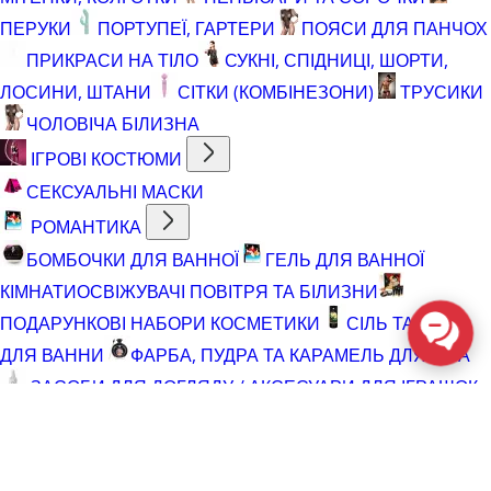
ПЕРУКИ
ПОРТУПЕЇ, ГАРТЕРИ
ПОЯСИ ДЛЯ ПАНЧОХ
ПРИКРАСИ НА ТІЛО
СУКНІ, СПІДНИЦІ, ШОРТИ,
ЛОСИНИ, ШТАНИ
СІТКИ (КОМБІНЕЗОНИ)
ТРУСИКИ
ЧОЛОВІЧА БІЛИЗНА
ІГРОВІ КОСТЮМИ
СЕКСУАЛЬНІ МАСКИ
РОМАНТИКА
БОМБОЧКИ ДЛЯ ВАННОЇ
ГЕЛЬ ДЛЯ ВАННОЇ
КІМНАТИ
ОСВІЖУВАЧІ ПОВІТРЯ ТА БІЛИЗНИ
ПОДАРУНКОВІ НАБОРИ КОСМЕТИКИ
СІЛЬ ТА ПІНА
ДЛЯ ВАННИ
ФАРБА, ПУДРА ТА КАРАМЕЛЬ ДЛЯ ТІЛА
ЗАСОБИ ДЛЯ ДОГЛЯДУ / АКСЕСУАРИ ДЛЯ ІГРАШОК
АКСЕСУАРИ ДЛЯ МАСТУРБАТОРІВ
АКСЕСУАРИ
ДЛЯ ІГРАШОК
БАТАРЕЙКИ
ВІДНОВЛЮЮЧІ ЗАСОБИ