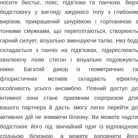
носите бюстьє, пояс, підв’язки та панчохи. Верх
бодістокінгу у вигляді ажурного топу з глибоким
вирізом, прикрашений шнурівкою і горловиною з
тонкими смужками, що переплітаються, створюють
гарний силует, візуально зменшуючи талію. Низ боді
складається з панчіх на підв’язках, підкреслюють
хвилюючу лінію стегон і візуально подовжують
ніжки. Багатий декор із геометричних та
флористичних мотивів складають ефектну
особливість усього ансамблю. Повний доступ до
інтимної зони стане приємним сюрпризом для
вашого партнера й дасть змогу легко перейти до
активних дій не знімаючи білизну. Ви можете надіти
бодістокінг його під звичайний одяг із відповідною
спідньою білизною, а можете доповнити його