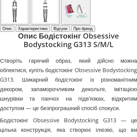
Опис
Характеристики
Відгуки
Про бренд
Опис Бодістокінг Obsessive
Bodystocking G313 S/M/L
Створіть гарячий образ, який дійсно можна
обпектися, купіть бодістокінг Obsessive Bodystocking
G313. Шикарний бодістокінг із різноманітним
декором, запаморочливим декольте, імітацією
шнурівки та панчох на підв’язках, відкритим
доступом — це безпрограшний спосіб спокуси.
Бодістокінг Obsessive Bodystocking G313 — це
цільна конструкція, яка створює ілюзію, що ви