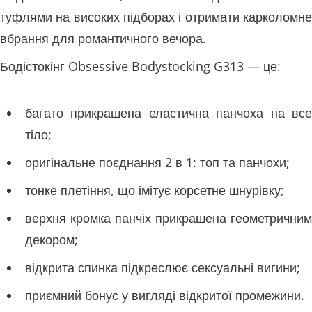
туфлями на високих підборах і отримати карколомне
вбрання для романтичного вечора.
Бодістокінг Obsessive Bodystocking G313 — це:
багато прикрашена еластична панчоха на все
тіло;
оригінальне поєднання 2 в 1: топ та панчохи;
тонке плетіння, що імітує корсетне шнурівку;
верхня кромка панчіх прикрашена геометричним
декором;
відкрита спинка підкреслює сексуальні вигини;
приємний бонус у вигляді відкритої промежини.