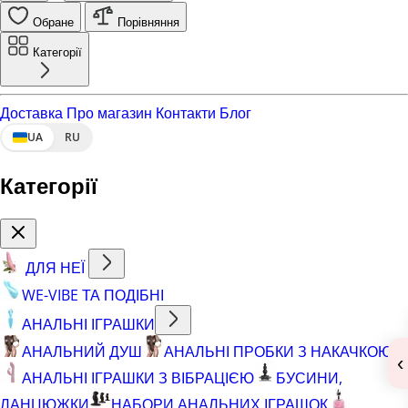
Обране
Порівняння
Категорії
Доставка
Про магазин
Контакти
Блог
UA
RU
Категорії
ДЛЯ НЕЇ
WE-VIBE ТА ПОДІБНІ
АНАЛЬНІ ІГРАШКИ
АНАЛЬНИЙ ДУШ
АНАЛЬНІ ПРОБКИ З НАКАЧКОЮ
‹
АНАЛЬНІ ІГРАШКИ З ВІБРАЦІЄЮ
БУСИНИ,
ЛАНЦЮЖКИ
НАБОРИ АНАЛЬНИХ ІГРАШОК