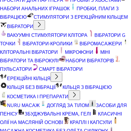
НАБОРИ АНАЛЬНИХ ІГРАШОК
ПРОБКИ, ПЛАГИ З
ВІБРАЦІЄЮ
СТИМУЛЯТОРИ З ЕРЕКЦІЙНИМ КІЛЬЦЕМ
ВІБРАТОРИ
ВАКУУМНІ СТИМУЛЯТОРИ КЛІТОРА
ВІБРАТОРИ G
ТОЧКИ
ВІБРАТОРИ-КРОЛИКИ
ВІБРОМАСАЖЕРИ
КЛІТОРАЛЬНІ ВІБРАТОРИ
МІКРОФОНИ
МІНІ
ВІБРАТОРИ ТА ВІБРОКУЛІ
НАБОРИ ВІБРАТОРІВ
ПУЛЬСАТОРИ
СМАРТ ВІБРАТОРИ
ЕРЕКЦІЙНІ КІЛЬЦЯ
КІЛЬЦЯ БЕЗ ВІБРАЦІЇ
КІЛЬЦЯ З ВІБРАЦІЄЮ
КОСМЕТИКА І ПРЕПАРАТИ
NURU МАСАЖ
ДОГЛЯД ЗА ТІЛОМ
ЗАСОБИ ДЛЯ
ПЕНІСУ
ЗБУДЖУВАЛЬНІ КРЕМА, ГЕЛІ
КЛАСИЧНІ
ОЛІЇ НА МАСЛЯНІЙ ОСНОВІ
КРАПЛІ І КАПСУЛИ
МАСАЖНА КОСМЕТИКА БЕЗ ОЛІЇ ТА СИЛІКОНУ