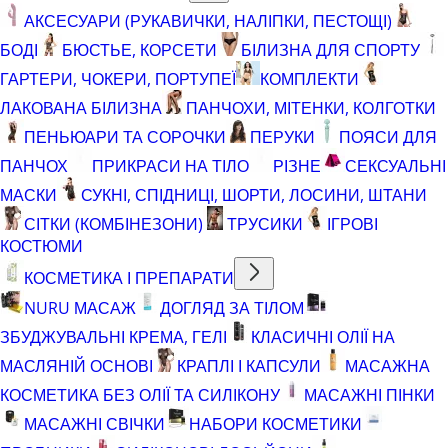
АКСЕСУАРИ (РУКАВИЧКИ, НАЛІПКИ, ПЕСТОЩІ)
БОДІ
БЮСТЬЕ, КОРСЕТИ
БІЛИЗНА ДЛЯ СПОРТУ
ГАРТЕРИ, ЧОКЕРИ, ПОРТУПЕЇ
КОМПЛЕКТИ
ЛАКОВАНА БІЛИЗНА
ПАНЧОХИ, МІТЕНКИ, КОЛГОТКИ
ПЕНЬЮАРИ ТА СОРОЧКИ
ПЕРУКИ
ПОЯСИ ДЛЯ
ПАНЧОХ
ПРИКРАСИ НА ТІЛО
РІЗНЕ
СЕКСУАЛЬНІ
МАСКИ
СУКНІ, СПІДНИЦІ, ШОРТИ, ЛОСИНИ, ШТАНИ
СІТКИ (КОМБІНЕЗОНИ)
ТРУСИКИ
ІГРОВІ
КОСТЮМИ
КОСМЕТИКА І ПРЕПАРАТИ
NURU МАСАЖ
ДОГЛЯД ЗА ТІЛОМ
ЗБУДЖУВАЛЬНІ КРЕМА, ГЕЛІ
КЛАСИЧНІ ОЛІЇ НА
МАСЛЯНІЙ ОСНОВІ
КРАПЛІ І КАПСУЛИ
МАСАЖНА
КОСМЕТИКА БЕЗ ОЛІЇ ТА СИЛІКОНУ
МАСАЖНІ ПІНКИ
МАСАЖНІ СВІЧКИ
НАБОРИ КОСМЕТИКИ