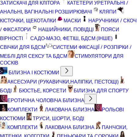
ЗАТИСКАЧІ ДЛЯ КЛІТОРА
КАТЕТЕРИ УРЕТРАЛЬНІ /
АНАЛЬНІ, ВАГІНАЛЬНІ РОЗШИРЮВАЧІ
КЛЯПИ
КІСТОЧКИ, ЩЕКОТАЛКИ
МАСКИ
НАРУЧНИКИ / СКОЧ
/ ФІКСАТОРИ
НАШИЙНИКИ, ПОВІДЦІ
ПОЯСИ
ВІРНОСТІ
САДО-МАЗО, ФЕТІШ, БДСМ (ІНШЕ)
СВІЧКИ ДЛЯ БДСМ
СИСТЕМИ ФІКСАЦІЇ / РОЗПІРКИ /
МЕБЛІ ДЛЯ СЕКСУ ТА БДСМ
СТИМУЛЯТОРИ ДЛЯ
СОСКІВ
БІЛИЗНА І КОСТЮМИ
АКСЕСУАРИ (РУКАВИЧКИ,НАЛІПКИ, ПЕСТОЩІ)
БОДІ
БЮСТЬЕ, КОРСЕТИ
БІЛИЗНА ДЛЯ СПОРТУ
ЕРОТИЧНА ЧОЛОВІЧА БІЛИЗНА
КОМПЛЕКТИ
ЛАКОВАНА БІЛИЗНА
РОЛЬОВІ
КОСТЮМИ
ТРУСИ, ШОРТИ, БОДІ
КОМПЛЕКТИ
ЛАКОВАНА БІЛИЗНА
ПАНЧОХИ,
МІТЕНКИ, КОЛГОТКИ
ПЕНЬЮАРИ ТА СОРОЧКИ