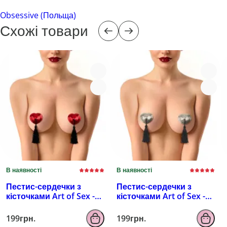
Obsessive (Польща)
Схожі товари
В наявності
В наявності
Пестис-сердечки з
Пестис-сердечки з
кісточками Art of Sex -
кісточками Art of Sex -
Sparkling Hearts,
Sparkling Hearts,
червоний
серебро
199грн.
199грн.