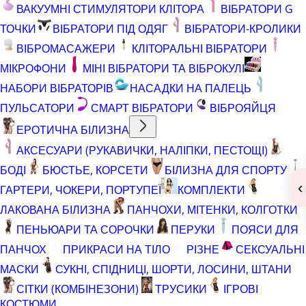
ВАКУУМНІ СТИМУЛЯТОРИ КЛІТОРА
ВІБРАТОРИ G
ТОЧКИ
ВІБРАТОРИ ПІД ОДЯГ
ВІБРАТОРИ-КРОЛИКИ
ВІБРОМАСАЖЕРИ
КЛІТОРАЛЬНІ ВІБРАТОРИ
МІКРОФОНИ
МІНІ ВІБРАТОРИ ТА ВІБРОКУЛІ
НАБОРИ ВІБРАТОРІВ
НАСАДКИ НА ПАЛЕЦЬ
ПУЛЬСАТОРИ
СМАРТ ВІБРАТОРИ
ВІБРОЯЙЦЯ
ЕРОТИЧНА БІЛИЗНА
АКСЕСУАРИ (РУКАВИЧКИ, НАЛІПКИ, ПЕСТОЩІ)
БОДІ
БЮСТЬЕ, КОРСЕТИ
БІЛИЗНА ДЛЯ СПОРТУ
‹
ГАРТЕРИ, ЧОКЕРИ, ПОРТУПЕЇ
КОМПЛЕКТИ
ЛАКОВАНА БІЛИЗНА
ПАНЧОХИ, МІТЕНКИ, КОЛГОТКИ
ПЕНЬЮАРИ ТА СОРОЧКИ
ПЕРУКИ
ПОЯСИ ДЛЯ
ПАНЧОХ
ПРИКРАСИ НА ТІЛО
РІЗНЕ
СЕКСУАЛЬНІ
МАСКИ
СУКНІ, СПІДНИЦІ, ШОРТИ, ЛОСИНИ, ШТАНИ
СІТКИ (КОМБІНЕЗОНИ)
ТРУСИКИ
ІГРОВІ
КОСТЮМИ