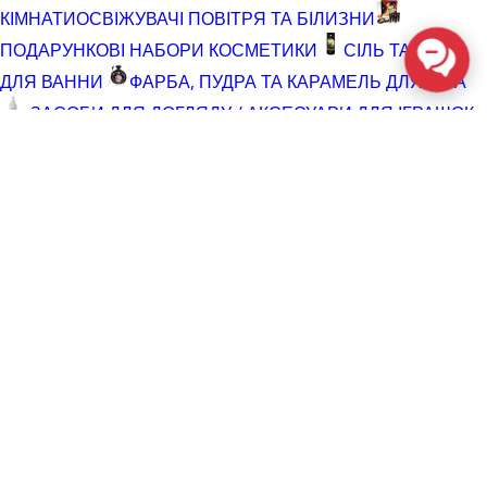
КІМНАТИ
ОСВІЖУВАЧІ ПОВІТРЯ ТА БІЛИЗНИ
ПОДАРУНКОВІ НАБОРИ КОСМЕТИКИ
СІЛЬ ТА ПІНА
ДЛЯ ВАННИ
ФАРБА, ПУДРА ТА КАРАМЕЛЬ ДЛЯ ТІЛА
ЗАСОБИ ДЛЯ ДОГЛЯДУ / АКСЕСУАРИ ДЛЯ ІГРАШОК
АКСЕСУАРИ ДЛЯ МАСТУРБАТОРІВ
АКСЕСУАРИ
ДЛЯ ІГРАШОК
БАТАРЕЙКИ
ВІДНОВЛЮЮЧІ ЗАСОБИ
ЧИСТЯЧІ ЗАСОБИ ДЛЯ ІГРАШОК
ДОГЛЯД ЗА ТІЛОМ
ГЕЛІ ДЛЯ ДУШУ
ДЛЯ ГОЛІННЯ ТА ДОГЛЯД ПІСЛЯ
ДЛЯ ІНТИМНОЇ ГІГІЄНИ СПРЕЇ, ПІНКИ, СЕРВЕТКИ
ОСВІТЛЮВАЛЬНІ ЗАСОБИ
СПРЕЇ З БЛИСКОМ
СПРИНЦЮВАННЯ
ТРИМЕР І ЗАСОБИ ПРОТИ
ВОЛОССЯ
РОЗПРОДАЖ