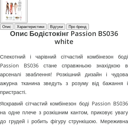
Опис
Характеристики
Відгуки
Про бренд
Опис Бодістокінг Passion BS036
white
Спекотний і чарівний сітчастий комбінезон боді
Passion BS036 стане справжньою знахідкою в
арсеналі зваблення! Розкішний дизайн і чудова
ажурна тканина зведуть з розуму від бажання і
пристрасті.
Яскравий сітчастий комбінезон боді Passion BS036
на одне плече з розкішним кантом, приковує увагу
до грудей і робить фігуру стрункішою. Мереживна