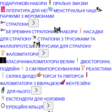
ПОДАРУНКОВІ НАБОРИ
ОРАЛЬНІ ЗМАЗКИ
ЛІТЕРАТУРА ДЛЯ НЕЇ
МЕНСТРУАЛЬНІ ЧАШІ
ПАРФУМИ З ФЕРОМОНАМИ
СТРАПОНИ
БЕЗРЕМІННІ СТРАПОНИ
НАБОРИ
НАСАДКИ
ДЛЯ СТРАПОНУ
СТРАПОНИ З ТРУСИКАМИ ТА
ФАЛЛОПРОТЕЗИ
ТРУСИКИ ДЛЯ СТРАПОНУ
ФАЛОІМІТАТОРИ
КЛАСИЧНІ
ФАЛОІМІТАТОРИ ВЕЛИКІ
ДВОСТОРОННІ,
ПОДВІЙНІ
З СІМ'ЯВИПОРСКУВАННЯМ
РЕАЛІСТИКИ
СКЛЯНІ ДИЛДО
ТОРСИ ТА ПІВТОРСИ
ФАЛОІМІТАТОРИ З ВІБРАЦІЄЮ
ФЕНТЕЗІЙНІ
ДЛЯ НЬОГО
ЕКСТЕНДЕРИ ДЛЯ ЧОЛОВІКІВ
ЕРЕКЦІЙНІ КІЛЬЦЯ