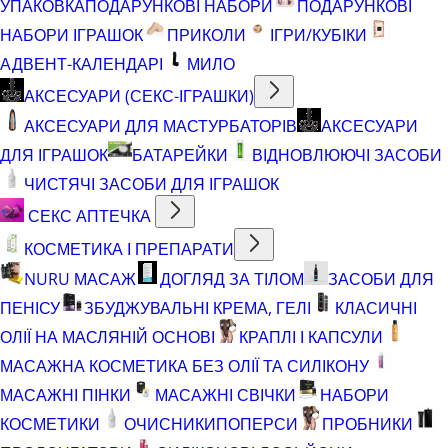
УПАКОВКА
ПОДАРУНКОВІ НАБОРИ
ПОДАРУНКОВІ
НАБОРИ ІГРАШОК
ПРИКОЛИ
ІГРИ/КУБІКИ
АДВЕНТ-КАЛЕНДАРІ
МИЛО
АКСЕСУАРИ (СЕКС-ІГРАШКИ)
АКСЕСУАРИ ДЛЯ МАСТУРБАТОРІВ
АКСЕСУАРИ
ДЛЯ ІГРАШОК
БАТАРЕЙКИ
ВІДНОВЛЮЮЧІ ЗАСОБИ
ЧИСТЯЧІ ЗАСОБИ ДЛЯ ІГРАШОК
СЕКС АПТЕЧКА
КОСМЕТИКА І ПРЕПАРАТИ
NURU МАСАЖ
ДОГЛЯД ЗА ТІЛОМ
ЗАСОБИ ДЛЯ
ПЕНІСУ
ЗБУДЖУВАЛЬНІ КРЕМА, ГЕЛІ
КЛАСИЧНІ
ОЛІЇ НА МАСЛЯНІЙ ОСНОВІ
КРАПЛІ І КАПСУЛИ
МАСАЖНА КОСМЕТИКА БЕЗ ОЛІЇ ТА СИЛІКОНУ
МАСАЖНІ ПІНКИ
МАСАЖНІ СВІЧКИ
НАБОРИ
КОСМЕТИКИ
ОЧИСНИКИ
ПОПЕРСИ
ПРОБНИКИ