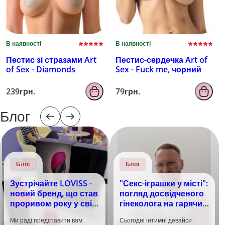
В наявності
В наявності
Пестис зі стразами Art
Пестис-сердечка Art of
of Sex - Diamonds
Sex - Fuck me, чорний
239грн.
79грн.
Блог
Блог
Блог
Зустрічайте LOVISS -
"Секс-іграшки у місті":
новий бренд, що став
погляд досвідченого
проривом року у світі
гінеколога на гарячий
задоволення!
тренд
Ми раді представити вам
Сьогодні інтимні девайси