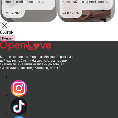
бренд, який перевертає
давно вийшли за межі спальні.
уявлення про інтимні іграшки
Дистанційне керування,
та вже встиг стати сенсацією
безшумні моторчики та
31.07.2026
24.07.2026
на міжнародній виставці API
стильний дизайн перетворили
Shanghai-2026!​LOVISS - це
їх на гаджет, який багато хто
поєднання унікальної естетики
використовує, тестує у
та бездога..
публічних місцях: у..
869грн.
Купити
Ми — секс-шоп, який працює більше 20 років. За
цей час ми побачили багато чого: від перших
знайомств із нашими клієнтами до того, як
змінювались їхні вподобання і відкриття.