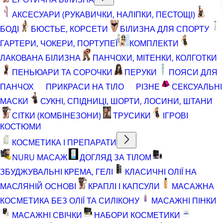
АКСЕСУАРИ (РУКАВИЧКИ, НАЛІПКИ, ПЕСТОЩІ)
БОДІ
БЮСТЬЕ, КОРСЕТИ
БІЛИЗНА ДЛЯ СПОРТУ
ГАРТЕРИ, ЧОКЕРИ, ПОРТУПЕЇ
КОМПЛЕКТИ
ЛАКОВАНА БІЛИЗНА
ПАНЧОХИ, МІТЕНКИ, КОЛГОТКИ
ПЕНЬЮАРИ ТА СОРОЧКИ
ПЕРУКИ
ПОЯСИ ДЛЯ
ПАНЧОХ
ПРИКРАСИ НА ТІЛО
РІЗНЕ
СЕКСУАЛЬНІ
МАСКИ
СУКНІ, СПІДНИЦІ, ШОРТИ, ЛОСИНИ, ШТАНИ
СІТКИ (КОМБІНЕЗОНИ)
ТРУСИКИ
ІГРОВІ
КОСТЮМИ
КОСМЕТИКА І ПРЕПАРАТИ
NURU МАСАЖ
ДОГЛЯД ЗА ТІЛОМ
ЗБУДЖУВАЛЬНІ КРЕМА, ГЕЛІ
КЛАСИЧНІ ОЛІЇ НА
МАСЛЯНІЙ ОСНОВІ
КРАПЛІ І КАПСУЛИ
МАСАЖНА
КОСМЕТИКА БЕЗ ОЛІЇ ТА СИЛІКОНУ
МАСАЖНІ ПІНКИ
МАСАЖНІ СВІЧКИ
НАБОРИ КОСМЕТИКИ