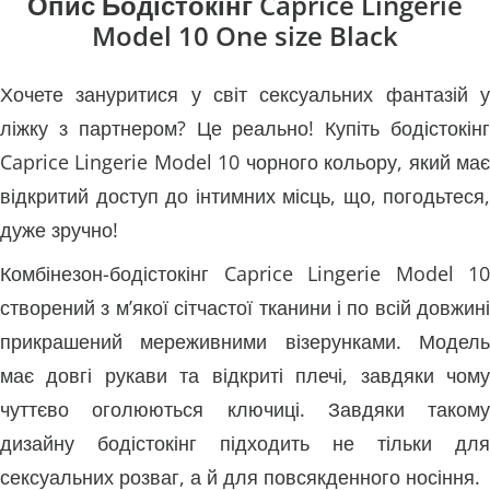
Опис Бодістокінг Caprice Lingerie
Model 10 One size Black
Хочете зануритися у світ сексуальних фантазій у
ліжку з партнером? Це реально! Купіть бодістокінг
Caprice Lingerie Model 10 чорного кольору, який має
відкритий доступ до інтимних місць, що, погодьтеся,
дуже зручно!
Комбінезон-бодістокінг Caprice Lingerie Model 10
створений з м’якої сітчастої тканини і по всій довжині
прикрашений мереживними візерунками. Модель
має довгі рукави та відкриті плечі, завдяки чому
чуттєво оголюються ключиці. Завдяки такому
дизайну бодістокінг підходить не тільки для
сексуальних розваг, а й для повсякденного носіння.