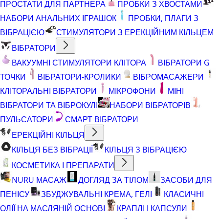
ПРОСТАТИ ДЛЯ ПАРТНЕРА
ПРОБКИ З ХВОСТАМИ
НАБОРИ АНАЛЬНИХ ІГРАШОК
ПРОБКИ, ПЛАГИ З
ВІБРАЦІЄЮ
СТИМУЛЯТОРИ З ЕРЕКЦІЙНИМ КІЛЬЦЕМ
ВІБРАТОРИ
ВАКУУМНІ СТИМУЛЯТОРИ КЛІТОРА
ВІБРАТОРИ G
ТОЧКИ
ВІБРАТОРИ-КРОЛИКИ
ВІБРОМАСАЖЕРИ
КЛІТОРАЛЬНІ ВІБРАТОРИ
МІКРОФОНИ
МІНІ
ВІБРАТОРИ ТА ВІБРОКУЛІ
НАБОРИ ВІБРАТОРІВ
ПУЛЬСАТОРИ
СМАРТ ВІБРАТОРИ
ЕРЕКЦІЙНІ КІЛЬЦЯ
КІЛЬЦЯ БЕЗ ВІБРАЦІЇ
КІЛЬЦЯ З ВІБРАЦІЄЮ
КОСМЕТИКА І ПРЕПАРАТИ
NURU МАСАЖ
ДОГЛЯД ЗА ТІЛОМ
ЗАСОБИ ДЛЯ
ПЕНІСУ
ЗБУДЖУВАЛЬНІ КРЕМА, ГЕЛІ
КЛАСИЧНІ
ОЛІЇ НА МАСЛЯНІЙ ОСНОВІ
КРАПЛІ І КАПСУЛИ