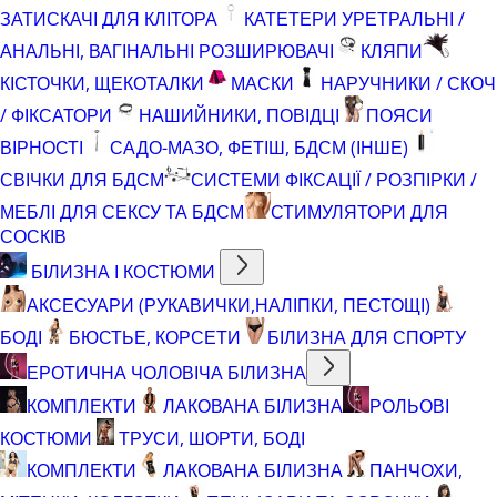
ЗАТИСКАЧІ ДЛЯ КЛІТОРА
КАТЕТЕРИ УРЕТРАЛЬНІ /
АНАЛЬНІ, ВАГІНАЛЬНІ РОЗШИРЮВАЧІ
КЛЯПИ
КІСТОЧКИ, ЩЕКОТАЛКИ
МАСКИ
НАРУЧНИКИ / СКОЧ
/ ФІКСАТОРИ
НАШИЙНИКИ, ПОВІДЦІ
ПОЯСИ
ВІРНОСТІ
САДО-МАЗО, ФЕТІШ, БДСМ (ІНШЕ)
СВІЧКИ ДЛЯ БДСМ
СИСТЕМИ ФІКСАЦІЇ / РОЗПІРКИ /
МЕБЛІ ДЛЯ СЕКСУ ТА БДСМ
СТИМУЛЯТОРИ ДЛЯ
СОСКІВ
БІЛИЗНА І КОСТЮМИ
АКСЕСУАРИ (РУКАВИЧКИ,НАЛІПКИ, ПЕСТОЩІ)
БОДІ
БЮСТЬЕ, КОРСЕТИ
БІЛИЗНА ДЛЯ СПОРТУ
ЕРОТИЧНА ЧОЛОВІЧА БІЛИЗНА
КОМПЛЕКТИ
ЛАКОВАНА БІЛИЗНА
РОЛЬОВІ
КОСТЮМИ
ТРУСИ, ШОРТИ, БОДІ
КОМПЛЕКТИ
ЛАКОВАНА БІЛИЗНА
ПАНЧОХИ,