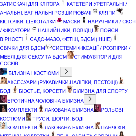
ЗАТИСКАЧІ ДЛЯ КЛІТОРА
КАТЕТЕРИ УРЕТРАЛЬНІ /
АНАЛЬНІ, ВАГІНАЛЬНІ РОЗШИРЮВАЧІ
КЛЯПИ
КІСТОЧКИ, ЩЕКОТАЛКИ
МАСКИ
НАРУЧНИКИ / СКОЧ
/ ФІКСАТОРИ
НАШИЙНИКИ, ПОВІДЦІ
ПОЯСИ
ВІРНОСТІ
САДО-МАЗО, ФЕТІШ, БДСМ (ІНШЕ)
СВІЧКИ ДЛЯ БДСМ
СИСТЕМИ ФІКСАЦІЇ / РОЗПІРКИ /
МЕБЛІ ДЛЯ СЕКСУ ТА БДСМ
СТИМУЛЯТОРИ ДЛЯ
СОСКІВ
БІЛИЗНА І КОСТЮМИ
АКСЕСУАРИ (РУКАВИЧКИ,НАЛІПКИ, ПЕСТОЩІ)
БОДІ
БЮСТЬЕ, КОРСЕТИ
БІЛИЗНА ДЛЯ СПОРТУ
ЕРОТИЧНА ЧОЛОВІЧА БІЛИЗНА
КОМПЛЕКТИ
ЛАКОВАНА БІЛИЗНА
РОЛЬОВІ
КОСТЮМИ
ТРУСИ, ШОРТИ, БОДІ
КОМПЛЕКТИ
ЛАКОВАНА БІЛИЗНА
ПАНЧОХИ,