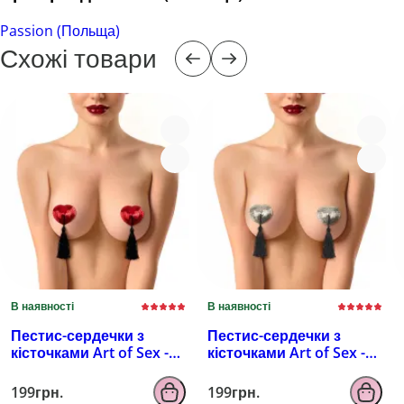
Passion (Польща)
Схожі товари
В наявності
В наявності
Пестис-сердечки з
Пестис-сердечки з
кісточками Art of Sex -
кісточками Art of Sex -
Sparkling Hearts,
Sparkling Hearts,
червоний
серебро
199грн.
199грн.