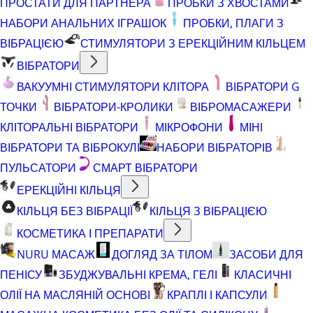
ПРОСТАТИ ДЛЯ ПАРТНЕРА
ПРОБКИ З ХВОСТАМИ
НАБОРИ АНАЛЬНИХ ІГРАШОК
ПРОБКИ, ПЛАГИ З
ВІБРАЦІЄЮ
СТИМУЛЯТОРИ З ЕРЕКЦІЙНИМ КІЛЬЦЕМ
ВІБРАТОРИ
ВАКУУМНІ СТИМУЛЯТОРИ КЛІТОРА
ВІБРАТОРИ G
ТОЧКИ
ВІБРАТОРИ-КРОЛИКИ
ВІБРОМАСАЖЕРИ
КЛІТОРАЛЬНІ ВІБРАТОРИ
МІКРОФОНИ
МІНІ
ВІБРАТОРИ ТА ВІБРОКУЛІ
НАБОРИ ВІБРАТОРІВ
ПУЛЬСАТОРИ
СМАРТ ВІБРАТОРИ
ЕРЕКЦІЙНІ КІЛЬЦЯ
КІЛЬЦЯ БЕЗ ВІБРАЦІЇ
КІЛЬЦЯ З ВІБРАЦІЄЮ
КОСМЕТИКА І ПРЕПАРАТИ
NURU МАСАЖ
ДОГЛЯД ЗА ТІЛОМ
ЗАСОБИ ДЛЯ
ПЕНІСУ
ЗБУДЖУВАЛЬНІ КРЕМА, ГЕЛІ
КЛАСИЧНІ
ОЛІЇ НА МАСЛЯНІЙ ОСНОВІ
КРАПЛІ І КАПСУЛИ