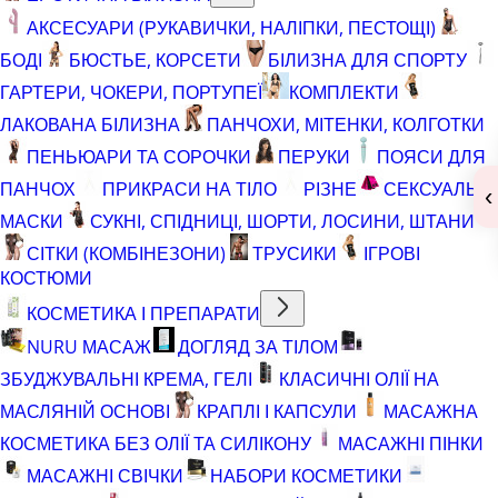
АКСЕСУАРИ (РУКАВИЧКИ, НАЛІПКИ, ПЕСТОЩІ)
БОДІ
БЮСТЬЕ, КОРСЕТИ
БІЛИЗНА ДЛЯ СПОРТУ
ГАРТЕРИ, ЧОКЕРИ, ПОРТУПЕЇ
КОМПЛЕКТИ
ЛАКОВАНА БІЛИЗНА
ПАНЧОХИ, МІТЕНКИ, КОЛГОТКИ
ПЕНЬЮАРИ ТА СОРОЧКИ
ПЕРУКИ
ПОЯСИ ДЛЯ
ПАНЧОХ
ПРИКРАСИ НА ТІЛО
РІЗНЕ
СЕКСУАЛЬНІ
‹
МАСКИ
СУКНІ, СПІДНИЦІ, ШОРТИ, ЛОСИНИ, ШТАНИ
СІТКИ (КОМБІНЕЗОНИ)
ТРУСИКИ
ІГРОВІ
КОСТЮМИ
КОСМЕТИКА І ПРЕПАРАТИ
NURU МАСАЖ
ДОГЛЯД ЗА ТІЛОМ
ЗБУДЖУВАЛЬНІ КРЕМА, ГЕЛІ
КЛАСИЧНІ ОЛІЇ НА
МАСЛЯНІЙ ОСНОВІ
КРАПЛІ І КАПСУЛИ
МАСАЖНА
КОСМЕТИКА БЕЗ ОЛІЇ ТА СИЛІКОНУ
МАСАЖНІ ПІНКИ
МАСАЖНІ СВІЧКИ
НАБОРИ КОСМЕТИКИ