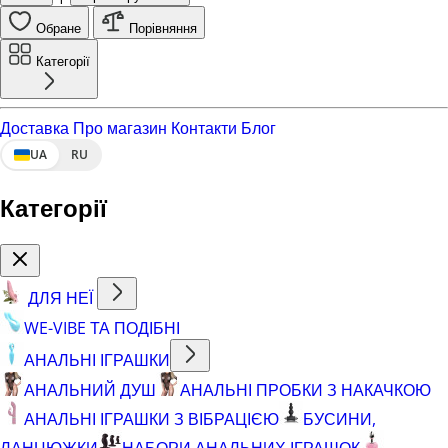
Обране
Порівняння
Категорії
Доставка
Про магазин
Контакти
Блог
UA
RU
Категорії
ДЛЯ НЕЇ
WE-VIBE ТА ПОДІБНІ
АНАЛЬНІ ІГРАШКИ
АНАЛЬНИЙ ДУШ
АНАЛЬНІ ПРОБКИ З НАКАЧКОЮ
АНАЛЬНІ ІГРАШКИ З ВІБРАЦІЄЮ
БУСИНИ,
ЛАНЦЮЖКИ
НАБОРИ АНАЛЬНИХ ІГРАШОК