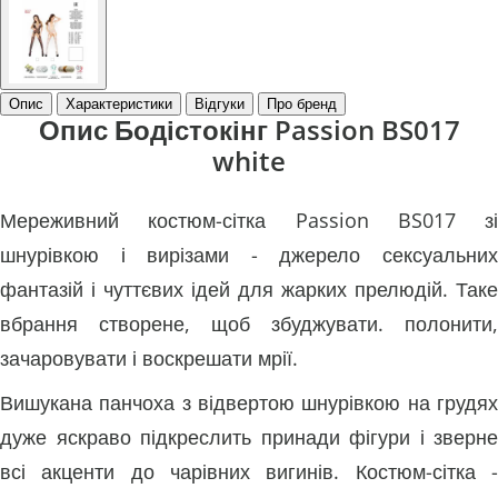
Опис
Характеристики
Відгуки
Про бренд
Опис Бодістокінг Passion BS017
white
Мереживний костюм-сітка Passion BS017 зі
шнурівкою і вирізами - джерело сексуальних
фантазій і чуттєвих ідей для жарких прелюдій. Таке
вбрання створене, щоб збуджувати. полонити,
зачаровувати і воскрешати мрії.
Вишукана панчоха з відвертою шнурівкою на грудях
дуже яскраво підкреслить принади фігури і зверне
всі акценти до чарівних вигинів. Костюм-сітка -