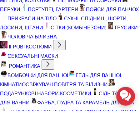
МІТЕНКИ, КОЛГОТКИ
ПЕНЬЮАРИ ТА СОРОЧКИ
ПЕРУКИ
ПОРТУПЕЇ, ГАРТЕРИ
ПОЯСИ ДЛЯ ПАНЧОХ
ПРИКРАСИ НА ТІЛО
СУКНІ, СПІДНИЦІ, ШОРТИ,
ЛОСИНИ, ШТАНИ
СІТКИ (КОМБІНЕЗОНИ)
ТРУСИКИ
ЧОЛОВІЧА БІЛИЗНА
ІГРОВІ КОСТЮМИ
СЕКСУАЛЬНІ МАСКИ
РОМАНТИКА
БОМБОЧКИ ДЛЯ ВАННОЇ
ГЕЛЬ ДЛЯ ВАННОЇ
КІМНАТИ
ОСВІЖУВАЧІ ПОВІТРЯ ТА БІЛИЗНИ
ПОДАРУНКОВІ НАБОРИ КОСМЕТИКИ
СІЛЬ ТА ПІНА
ДЛЯ ВАННИ
ФАРБА, ПУДРА ТА КАРАМЕЛЬ ДЛЯ ТІЛА
ЗАСОБИ ДЛЯ ДОГЛЯДУ / АКСЕСУАРИ ДЛЯ ІГРАШОК
АКСЕСУАРИ ДЛЯ МАСТУРБАТОРІВ
АКСЕСУАРИ
ДЛЯ ІГРАШОК
БАТАРЕЙКИ
ВІДНОВЛЮЮЧІ ЗАСОБИ