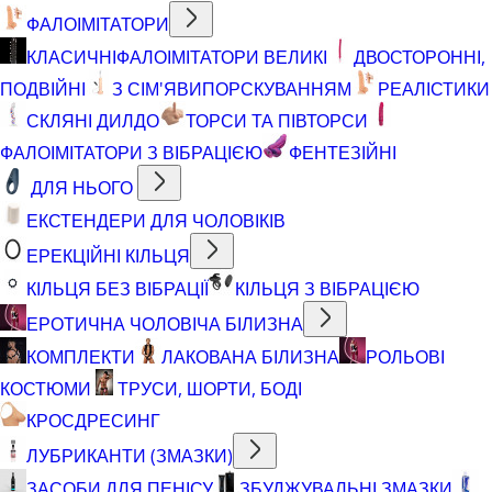
ФАЛОІМІТАТОРИ
КЛАСИЧНІ
ФАЛОІМІТАТОРИ ВЕЛИКІ
ДВОСТОРОННІ,
ПОДВІЙНІ
З СІМ'ЯВИПОРСКУВАННЯМ
РЕАЛІСТИКИ
СКЛЯНІ ДИЛДО
ТОРСИ ТА ПІВТОРСИ
ФАЛОІМІТАТОРИ З ВІБРАЦІЄЮ
ФЕНТЕЗІЙНІ
ДЛЯ НЬОГО
ЕКСТЕНДЕРИ ДЛЯ ЧОЛОВІКІВ
ЕРЕКЦІЙНІ КІЛЬЦЯ
КІЛЬЦЯ БЕЗ ВІБРАЦІЇ
КІЛЬЦЯ З ВІБРАЦІЄЮ
ЕРОТИЧНА ЧОЛОВІЧА БІЛИЗНА
КОМПЛЕКТИ
ЛАКОВАНА БІЛИЗНА
РОЛЬОВІ
КОСТЮМИ
ТРУСИ, ШОРТИ, БОДІ
КРОСДРЕСИНГ
ЛУБРИКАНТИ (ЗМАЗКИ)
ЗАСОБИ ДЛЯ ПЕНІСУ
ЗБУДЖУВАЛЬНІ ЗМАЗКИ