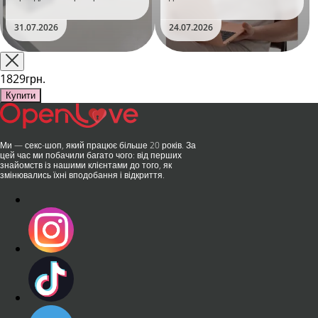
уявлення про інтимні іграшки
Дистанційне керування,
та вже встиг стати сенсацією
безшумні моторчики та
31.07.2026
24.07.2026
на міжнародній виставці API
стильний дизайн перетворили
Shanghai-2026!​LOVISS - це
їх на гаджет, який багато хто
поєднання унікальної естетики
використовує, тестує у
та бездога..
публічних місцях: у..
1829грн.
Купити
Ми — секс-шоп, який працює більше 20 років. За
цей час ми побачили багато чого: від перших
знайомств із нашими клієнтами до того, як
змінювались їхні вподобання і відкриття.