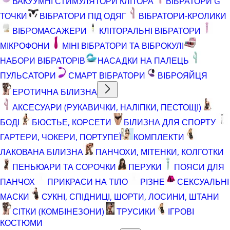
ВАКУУМНІ СТИМУЛЯТОРИ КЛІТОРА
ВІБРАТОРИ G
ТОЧКИ
ВІБРАТОРИ ПІД ОДЯГ
ВІБРАТОРИ-КРОЛИКИ
ВІБРОМАСАЖЕРИ
КЛІТОРАЛЬНІ ВІБРАТОРИ
МІКРОФОНИ
МІНІ ВІБРАТОРИ ТА ВІБРОКУЛІ
НАБОРИ ВІБРАТОРІВ
НАСАДКИ НА ПАЛЕЦЬ
ПУЛЬСАТОРИ
СМАРТ ВІБРАТОРИ
ВІБРОЯЙЦЯ
ЕРОТИЧНА БІЛИЗНА
АКСЕСУАРИ (РУКАВИЧКИ, НАЛІПКИ, ПЕСТОЩІ)
БОДІ
БЮСТЬЕ, КОРСЕТИ
БІЛИЗНА ДЛЯ СПОРТУ
ГАРТЕРИ, ЧОКЕРИ, ПОРТУПЕЇ
КОМПЛЕКТИ
ЛАКОВАНА БІЛИЗНА
ПАНЧОХИ, МІТЕНКИ, КОЛГОТКИ
ПЕНЬЮАРИ ТА СОРОЧКИ
ПЕРУКИ
ПОЯСИ ДЛЯ
ПАНЧОХ
ПРИКРАСИ НА ТІЛО
РІЗНЕ
СЕКСУАЛЬНІ
МАСКИ
СУКНІ, СПІДНИЦІ, ШОРТИ, ЛОСИНИ, ШТАНИ
СІТКИ (КОМБІНЕЗОНИ)
ТРУСИКИ
ІГРОВІ
КОСТЮМИ