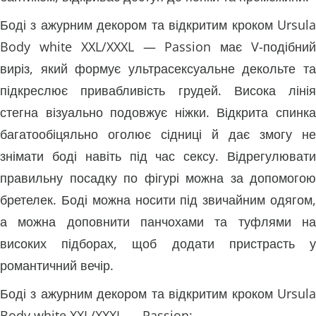
Боді з ажурним декором та відкритим кроком Ursula
Body white XXL/XXXL — Passion має V-подібний
виріз, який формує ультрасексуальне декольте та
підкреслює привабливість грудей. Висока лінія
стегна візуально подовжує ніжки. Відкрита спинка
багатообіцяльно оголює сідниці й дає змогу не
знімати боді навіть під час сексу. Відрегулювати
правильну посадку по фігурі можна за допомогою
бретелек. Боді можна носити під звичайним одягом,
а можна доповнити панчохами та туфлями на
високих підборах, щоб додати пристрасть у
романтичний вечір.
Боді з ажурним декором та відкритим кроком Ursula
Body white XXL/XXXL — Passion: