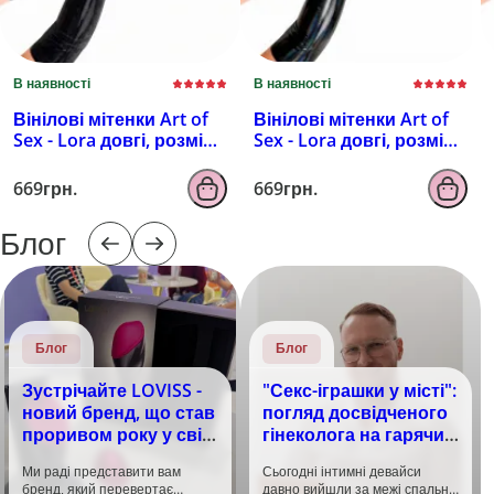
В наявності
В наявності
Вінілові мітенки Art of
Вінілові мітенки Art of
Sex - Lora довгі, розмір
Sex - Lora довгі, розмір
M, колір чорний з
M, колір чорний з
ефектом мокрого
ефектом голограми
669грн.
669грн.
оксамиту
Блог
Блог
Блог
Зустрічайте LOVISS -
"Секс-іграшки у місті":
новий бренд, що став
погляд досвідченого
проривом року у світі
гінеколога на гарячий
задоволення!
тренд
Ми раді представити вам
Сьогодні інтимні девайси
бренд, який перевертає
давно вийшли за межі спальні.