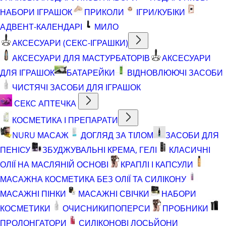
НАБОРИ ІГРАШОК
ПРИКОЛИ
ІГРИ/КУБІКИ
АДВЕНТ-КАЛЕНДАРІ
МИЛО
АКСЕСУАРИ (СЕКС-ІГРАШКИ)
АКСЕСУАРИ ДЛЯ МАСТУРБАТОРІВ
АКСЕСУАРИ
ДЛЯ ІГРАШОК
БАТАРЕЙКИ
ВІДНОВЛЮЮЧІ ЗАСОБИ
ЧИСТЯЧІ ЗАСОБИ ДЛЯ ІГРАШОК
СЕКС АПТЕЧКА
КОСМЕТИКА І ПРЕПАРАТИ
NURU МАСАЖ
ДОГЛЯД ЗА ТІЛОМ
ЗАСОБИ ДЛЯ
ПЕНІСУ
ЗБУДЖУВАЛЬНІ КРЕМА, ГЕЛІ
КЛАСИЧНІ
ОЛІЇ НА МАСЛЯНІЙ ОСНОВІ
КРАПЛІ І КАПСУЛИ
МАСАЖНА КОСМЕТИКА БЕЗ ОЛІЇ ТА СИЛІКОНУ
МАСАЖНІ ПІНКИ
МАСАЖНІ СВІЧКИ
НАБОРИ
КОСМЕТИКИ
ОЧИСНИКИ
ПОПЕРСИ
ПРОБНИКИ
ПРОЛОНГАТОРИ
СИЛІКОНОВІ ЛОСЬЙОНИ