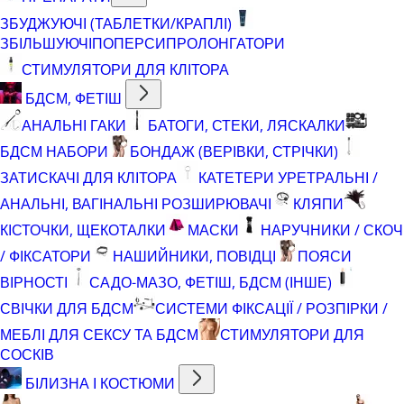
ЗБУДЖУЮЧІ (ТАБЛЕТКИ/КРАПЛІ)
ЗБІЛЬШУЮЧІ
ПОПЕРСИ
ПРОЛОНГАТОРИ
СТИМУЛЯТОРИ ДЛЯ КЛІТОРА
БДСМ, ФЕТІШ
АНАЛЬНІ ГАКИ
БАТОГИ, СТЕКИ, ЛЯСКАЛКИ
БДСМ НАБОРИ
БОНДАЖ (ВЕРІВКИ, СТРІЧКИ)
ЗАТИСКАЧІ ДЛЯ КЛІТОРА
КАТЕТЕРИ УРЕТРАЛЬНІ /
АНАЛЬНІ, ВАГІНАЛЬНІ РОЗШИРЮВАЧІ
КЛЯПИ
КІСТОЧКИ, ЩЕКОТАЛКИ
МАСКИ
НАРУЧНИКИ / СКОЧ
/ ФІКСАТОРИ
НАШИЙНИКИ, ПОВІДЦІ
ПОЯСИ
ВІРНОСТІ
САДО-МАЗО, ФЕТІШ, БДСМ (ІНШЕ)
СВІЧКИ ДЛЯ БДСМ
СИСТЕМИ ФІКСАЦІЇ / РОЗПІРКИ /
МЕБЛІ ДЛЯ СЕКСУ ТА БДСМ
СТИМУЛЯТОРИ ДЛЯ
СОСКІВ
БІЛИЗНА І КОСТЮМИ