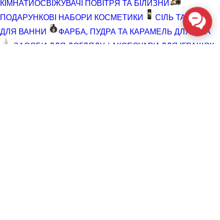
КІМНАТИ
ОСВІЖУВАЧІ ПОВІТРЯ ТА БІЛИЗНИ
ПОДАРУНКОВІ НАБОРИ КОСМЕТИКИ
СІЛЬ ТА ПІНА
ДЛЯ ВАННИ
ФАРБА, ПУДРА ТА КАРАМЕЛЬ ДЛЯ ТІЛА
ЗАСОБИ ДЛЯ ДОГЛЯДУ / АКСЕСУАРИ ДЛЯ ІГРАШОК
АКСЕСУАРИ ДЛЯ МАСТУРБАТОРІВ
АКСЕСУАРИ
ДЛЯ ІГРАШОК
БАТАРЕЙКИ
ВІДНОВЛЮЮЧІ ЗАСОБИ
ЧИСТЯЧІ ЗАСОБИ ДЛЯ ІГРАШОК
ДОГЛЯД ЗА ТІЛОМ
ГЕЛІ ДЛЯ ДУШУ
ДЛЯ ГОЛІННЯ ТА ДОГЛЯД ПІСЛЯ
ДЛЯ ІНТИМНОЇ ГІГІЄНИ СПРЕЇ, ПІНКИ, СЕРВЕТКИ
ОСВІТЛЮВАЛЬНІ ЗАСОБИ
СПРЕЇ З БЛИСКОМ
СПРИНЦЮВАННЯ
ТРИМЕР І ЗАСОБИ ПРОТИ
ВОЛОССЯ
РОЗПРОДАЖ
КОСМЕТИКА ТА ЛУБРИКАНТИ (SALE)
СЕКС-