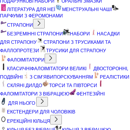
ПОДАРУНКОВІ НАБОРИ
ОРАЛЬНІ ЗМАЗКИ
ЛІТЕРАТУРА ДЛЯ НЕЇ
МЕНСТРУАЛЬНІ ЧАШІ
ПАРФУМИ З ФЕРОМОНАМИ
СТРАПОНИ
БЕЗРЕМІННІ СТРАПОНИ
НАБОРИ
НАСАДКИ
ДЛЯ СТРАПОНУ
СТРАПОНИ З ТРУСИКАМИ ТА
ФАЛЛОПРОТЕЗИ
ТРУСИКИ ДЛЯ СТРАПОНУ
ФАЛОІМІТАТОРИ
КЛАСИЧНІ
ФАЛОІМІТАТОРИ ВЕЛИКІ
ДВОСТОРОННІ,
ПОДВІЙНІ
З СІМ'ЯВИПОРСКУВАННЯМ
РЕАЛІСТИКИ
СКЛЯНІ ДИЛДО
ТОРСИ ТА ПІВТОРСИ
ФАЛОІМІТАТОРИ З ВІБРАЦІЄЮ
ФЕНТЕЗІЙНІ
ДЛЯ НЬОГО
ЕКСТЕНДЕРИ ДЛЯ ЧОЛОВІКІВ
ЕРЕКЦІЙНІ КІЛЬЦЯ
КІЛЬЦЯ БЕЗ ВІБРАЦІЇ
КІЛЬЦЯ З ВІБРАЦІЄЮ