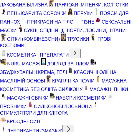
ЛАКОВАНА БІЛИЗНА
ПАНЧОХИ, МІТЕНКИ, КОЛГОТКИ
ПЕНЬЮАРИ ТА СОРОЧКИ
ПЕРУКИ
ПОЯСИ ДЛЯ
ПАНЧОХ
ПРИКРАСИ НА ТІЛО
РІЗНЕ
СЕКСУАЛЬНІ
МАСКИ
СУКНІ, СПІДНИЦІ, ШОРТИ, ЛОСИНИ, ШТАНИ
СІТКИ (КОМБІНЕЗОНИ)
ТРУСИКИ
ІГРОВІ
КОСТЮМИ
КОСМЕТИКА І ПРЕПАРАТИ
NURU МАСАЖ
ДОГЛЯД ЗА ТІЛОМ
ЗБУДЖУВАЛЬНІ КРЕМА, ГЕЛІ
КЛАСИЧНІ ОЛІЇ НА
МАСЛЯНІЙ ОСНОВІ
КРАПЛІ І КАПСУЛИ
МАСАЖНА
КОСМЕТИКА БЕЗ ОЛІЇ ТА СИЛІКОНУ
МАСАЖНІ ПІНКИ
МАСАЖНІ СВІЧКИ
НАБОРИ КОСМЕТИКИ
ПРОБНИКИ
СИЛІКОНОВІ ЛОСЬЙОНИ
СТИМУЛЯТОРИ ДЛЯ КЛІТОРА
КРОСДРЕСИНГ
ЛУБРИКАНТИ (ЗМАЗКИ)