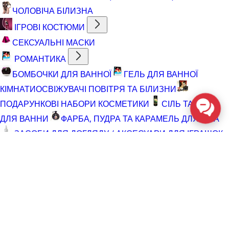
ЧОЛОВІЧА БІЛИЗНА
ІГРОВІ КОСТЮМИ
СЕКСУАЛЬНІ МАСКИ
РОМАНТИКА
БОМБОЧКИ ДЛЯ ВАННОЇ
ГЕЛЬ ДЛЯ ВАННОЇ
КІМНАТИ
ОСВІЖУВАЧІ ПОВІТРЯ ТА БІЛИЗНИ
ПОДАРУНКОВІ НАБОРИ КОСМЕТИКИ
СІЛЬ ТА ПІНА
ДЛЯ ВАННИ
ФАРБА, ПУДРА ТА КАРАМЕЛЬ ДЛЯ ТІЛА
ЗАСОБИ ДЛЯ ДОГЛЯДУ / АКСЕСУАРИ ДЛЯ ІГРАШОК
АКСЕСУАРИ ДЛЯ МАСТУРБАТОРІВ
АКСЕСУАРИ
ДЛЯ ІГРАШОК
БАТАРЕЙКИ
ВІДНОВЛЮЮЧІ ЗАСОБИ
ЧИСТЯЧІ ЗАСОБИ ДЛЯ ІГРАШОК
ДОГЛЯД ЗА ТІЛОМ
ГЕЛІ ДЛЯ ДУШУ
ДЛЯ ГОЛІННЯ ТА ДОГЛЯД ПІСЛЯ