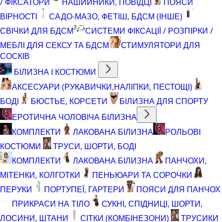
/ ФІКСАТОРИ
НАШИЙНИКИ, ПОВІДЦІ
ПОЯСИ
ВІРНОСТІ
САДО-МАЗО, ФЕТІШ, БДСМ (ІНШЕ)
СВІЧКИ ДЛЯ БДСМ
СИСТЕМИ ФІКСАЦІЇ / РОЗПІРКИ /
МЕБЛІ ДЛЯ СЕКСУ ТА БДСМ
СТИМУЛЯТОРИ ДЛЯ
СОСКІВ
БІЛИЗНА І КОСТЮМИ
АКСЕСУАРИ (РУКАВИЧКИ,НАЛІПКИ, ПЕСТОЩІ)
БОДІ
БЮСТЬЕ, КОРСЕТИ
БІЛИЗНА ДЛЯ СПОРТУ
ЕРОТИЧНА ЧОЛОВІЧА БІЛИЗНА
КОМПЛЕКТИ
ЛАКОВАНА БІЛИЗНА
РОЛЬОВІ
КОСТЮМИ
ТРУСИ, ШОРТИ, БОДІ
КОМПЛЕКТИ
ЛАКОВАНА БІЛИЗНА
ПАНЧОХИ,
МІТЕНКИ, КОЛГОТКИ
ПЕНЬЮАРИ ТА СОРОЧКИ
ПЕРУКИ
ПОРТУПЕЇ, ГАРТЕРИ
ПОЯСИ ДЛЯ ПАНЧОХ
ПРИКРАСИ НА ТІЛО
СУКНІ, СПІДНИЦІ, ШОРТИ,
ЛОСИНИ, ШТАНИ
СІТКИ (КОМБІНЕЗОНИ)
ТРУСИКИ