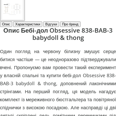
Опис
Характеристики
Відгуки
Про бренд
Опис Бебі-дол Obsessive 838-BAB-3
babydoll & thong
Один погляд на червону білизну змушує серце
битися частіше — це неодноразово підтверджували
вчені. Пропонуємо вам провести такий експеримент
у власній спальні та купити бебі-дол Obsessive 838-
BAB-3 babydoll & thong, доповнений лаконічними
стрінгами. На перший погляд, ця модель нагадує
комплект із мереживного бюстгальтера та повітряної
спіднички з високою посадкою. Але насправді ці дві
деталі скріплені ледь помітними перемичками під