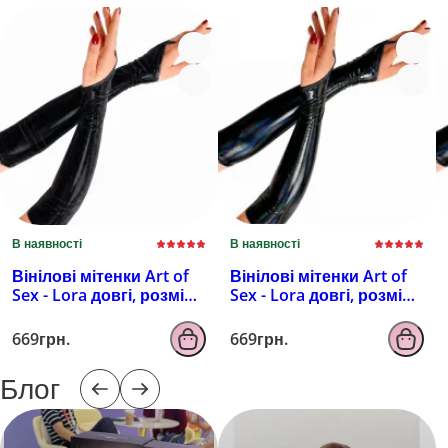
В наявності
В наявності
Вінілові мітенки Art of
Вінілові мітенки Art of
Sex - Lora довгі, розмір
Sex - Lora довгі, розмір
M, колір чорний з
M, колір чорний з
ефектом мокрого
ефектом голограми
669грн.
669грн.
оксамиту
Блог