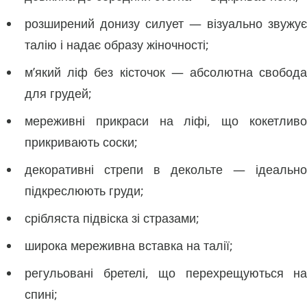
розширений донизу силует — візуально звужує
талію і надає образу жіночності;
м’який ліф без кісточок — абсолютна свобода
для грудей;
мереживні прикраси на ліфі, що кокетливо
прикривають соски;
декоративні стрепи в декольте — ідеально
підкреслюють груди;
срібляста підвіска зі стразами;
широка мереживна вставка на талії;
регульовані бретелі, що перехрещуються на
спині;