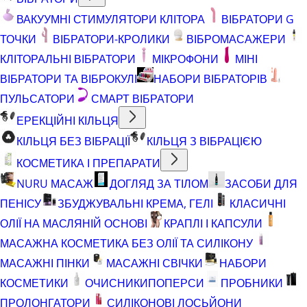
ВАКУУМНІ СТИМУЛЯТОРИ КЛІТОРА
ВІБРАТОРИ G
ТОЧКИ
ВІБРАТОРИ-КРОЛИКИ
ВІБРОМАСАЖЕРИ
КЛІТОРАЛЬНІ ВІБРАТОРИ
МІКРОФОНИ
МІНІ
ВІБРАТОРИ ТА ВІБРОКУЛІ
НАБОРИ ВІБРАТОРІВ
ПУЛЬСАТОРИ
СМАРТ ВІБРАТОРИ
ЕРЕКЦІЙНІ КІЛЬЦЯ
КІЛЬЦЯ БЕЗ ВІБРАЦІЇ
КІЛЬЦЯ З ВІБРАЦІЄЮ
КОСМЕТИКА І ПРЕПАРАТИ
NURU МАСАЖ
ДОГЛЯД ЗА ТІЛОМ
ЗАСОБИ ДЛЯ
ПЕНІСУ
ЗБУДЖУВАЛЬНІ КРЕМА, ГЕЛІ
КЛАСИЧНІ
ОЛІЇ НА МАСЛЯНІЙ ОСНОВІ
КРАПЛІ І КАПСУЛИ
МАСАЖНА КОСМЕТИКА БЕЗ ОЛІЇ ТА СИЛІКОНУ
МАСАЖНІ ПІНКИ
МАСАЖНІ СВІЧКИ
НАБОРИ
КОСМЕТИКИ
ОЧИСНИКИ
ПОПЕРСИ
ПРОБНИКИ
ПРОЛОНГАТОРИ
СИЛІКОНОВІ ЛОСЬЙОНИ