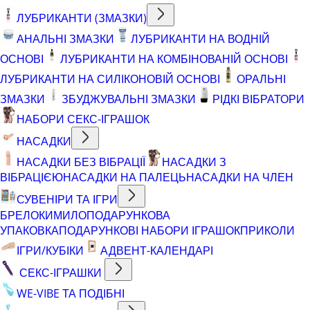
ЛУБРИКАНТИ (ЗМАЗКИ)
АНАЛЬНІ ЗМАЗКИ
ЛУБРИКАНТИ НА ВОДНІЙ
ОСНОВІ
ЛУБРИКАНТИ НА КОМБІНОВАНІЙ ОСНОВІ
ЛУБРИКАНТИ НА СИЛІКОНОВІЙ ОСНОВІ
ОРАЛЬНІ
ЗМАЗКИ
ЗБУДЖУВАЛЬНІ ЗМАЗКИ
РІДКІ ВІБРАТОРИ
НАБОРИ СЕКС-ІГРАШОК
НАСАДКИ
НАСАДКИ БЕЗ ВІБРАЦІЇ
НАСАДКИ З
ВІБРАЦІЄЮ
НАСАДКИ НА ПАЛЕЦЬ
НАСАДКИ НА ЧЛЕН
СУВЕНІРИ ТА ІГРИ
БРЕЛОКИ
МИЛО
ПОДАРУНКОВА
УПАКОВКА
ПОДАРУНКОВІ НАБОРИ ІГРАШОК
ПРИКОЛИ
ІГРИ/КУБІКИ
АДВЕНТ-КАЛЕНДАРІ
СЕКС-ІГРАШКИ
WE-VIBE ТА ПОДІБНІ