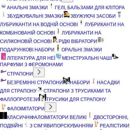
АНАЛЬНІ ЗМАЗКИ
ГЕЛІ, БАЛЬЗАМИ ДЛЯ КЛІТОРА
ЗБУДЖУВАЛЬНІ ЗМАЗКИ
ЗВУЖУЮЧІ ЗАСОБИ
ЛУБРИКАНТИ НА ВОДНІЙ ОСНОВІ
ЛУБРИКАНТИ НА
КОМБІНОВАНІЙ ОСНОВІ
ЛУБРИКАНТИ НА
СИЛІКОНОВІЙ ОСНОВІ
РІДКІ ВІБРАТОРИ
ПОДАРУНКОВІ НАБОРИ
ОРАЛЬНІ ЗМАЗКИ
ЛІТЕРАТУРА ДЛЯ НЕЇ
МЕНСТРУАЛЬНІ ЧАШІ
ПАРФУМИ З ФЕРОМОНАМИ
СТРАПОНИ
БЕЗРЕМІННІ СТРАПОНИ
НАБОРИ
НАСАДКИ
ДЛЯ СТРАПОНУ
СТРАПОНИ З ТРУСИКАМИ ТА
ФАЛЛОПРОТЕЗИ
ТРУСИКИ ДЛЯ СТРАПОНУ
ФАЛОІМІТАТОРИ
КЛАСИЧНІ
ФАЛОІМІТАТОРИ ВЕЛИКІ
ДВОСТОРОННІ,
ПОДВІЙНІ
З СІМ'ЯВИПОРСКУВАННЯМ
РЕАЛІСТИКИ