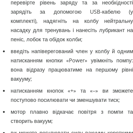
перевірте рівень заряду та за необхідності
зарядіть за допомогою USB-кабелю (у
комплекті), надягніть на колбу нейтральну
насадку для тренувань і нанесіть лубрикант на
пеніс, лобок та обідок колби;
введіть напіверегований член у колбу й одним
натисканням кнопки «Power» увімкніть помпу:
вона відразу працюватиме на першому рівні
вакууму;
натисканням кнопок «+» та «–» ви зможете
поступово посилювати чи зменшувати тиск;
мотор плавно відкачає повітря з помпи та
створить вакуум;
ви можете регулювати силу вакууму короткими