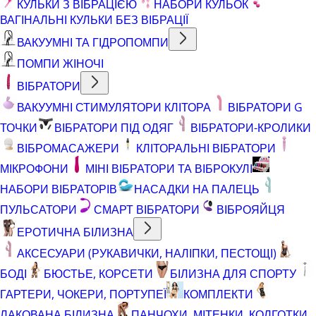
КУЛЬКИ З ВІБРАЦІЄЮ
НАБОРИ КУЛЬОК
ВАГІНАЛЬНІ КУЛЬКИ БЕЗ ВІБРАЦІЇ
ВАКУУМНІ ТА ГІДРОПОМПИ
ПОМПИ ЖІНОЧІ
ВІБРАТОРИ
ВАКУУМНІ СТИМУЛЯТОРИ КЛІТОРА
ВІБРАТОРИ G
ТОЧКИ
ВІБРАТОРИ ПІД ОДЯГ
ВІБРАТОРИ-КРОЛИКИ
ВІБРОМАСАЖЕРИ
КЛІТОРАЛЬНІ ВІБРАТОРИ
МІКРОФОНИ
МІНІ ВІБРАТОРИ ТА ВІБРОКУЛІ
НАБОРИ ВІБРАТОРІВ
НАСАДКИ НА ПАЛЕЦЬ
ПУЛЬСАТОРИ
СМАРТ ВІБРАТОРИ
ВІБРОЯЙЦЯ
ЕРОТИЧНА БІЛИЗНА
АКСЕСУАРИ (РУКАВИЧКИ, НАЛІПКИ, ПЕСТОЩІ)
БОДІ
БЮСТЬЕ, КОРСЕТИ
БІЛИЗНА ДЛЯ СПОРТУ
ГАРТЕРИ, ЧОКЕРИ, ПОРТУПЕЇ
КОМПЛЕКТИ
ЛАКОВАНА БІЛИЗНА
ПАНЧОХИ, МІТЕНКИ, КОЛГОТКИ