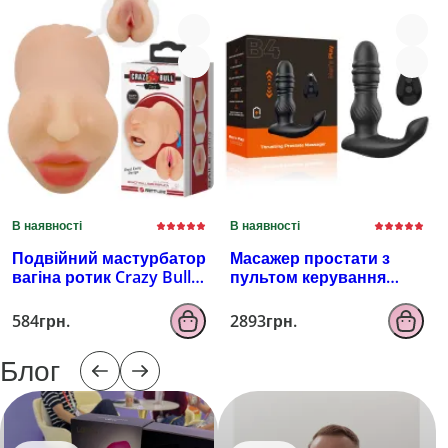
В наявності
В наявності
Подвійний мастурбатор
Масажер простати з
вагіна ротик Crazy Bull
пультом керування
Zoey, тілесний
EROSPACE MEN'S PLAY
B4
584грн.
2893грн.
Блог