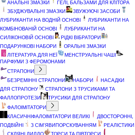
АНАЛЬНІ ЗМАЗКИ
ГЕЛІ, БАЛЬЗАМИ ДЛЯ КЛІТОРА
ЗБУДЖУВАЛЬНІ ЗМАЗКИ
ЗВУЖУЮЧІ ЗАСОБИ
ЛУБРИКАНТИ НА ВОДНІЙ ОСНОВІ
ЛУБРИКАНТИ НА
КОМБІНОВАНІЙ ОСНОВІ
ЛУБРИКАНТИ НА
СИЛІКОНОВІЙ ОСНОВІ
РІДКІ ВІБРАТОРИ
ПОДАРУНКОВІ НАБОРИ
ОРАЛЬНІ ЗМАЗКИ
ЛІТЕРАТУРА ДЛЯ НЕЇ
МЕНСТРУАЛЬНІ ЧАШІ
ПАРФУМИ З ФЕРОМОНАМИ
СТРАПОНИ
БЕЗРЕМІННІ СТРАПОНИ
НАБОРИ
НАСАДКИ
ДЛЯ СТРАПОНУ
СТРАПОНИ З ТРУСИКАМИ ТА
ФАЛЛОПРОТЕЗИ
ТРУСИКИ ДЛЯ СТРАПОНУ
ФАЛОІМІТАТОРИ
КЛАСИЧНІ
ФАЛОІМІТАТОРИ ВЕЛИКІ
ДВОСТОРОННІ,
ПОДВІЙНІ
З СІМ'ЯВИПОРСКУВАННЯМ
РЕАЛІСТИКИ
СКЛЯНІ ДИЛДО
ТОРСИ ТА ПІВТОРСИ