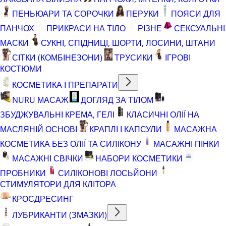
ПЕНЬЮАРИ ТА СОРОЧКИ
ПЕРУКИ
ПОЯСИ ДЛЯ
ПАНЧОХ
ПРИКРАСИ НА ТІЛО
РІЗНЕ
СЕКСУАЛЬНІ
МАСКИ
СУКНІ, СПІДНИЦІ, ШОРТИ, ЛОСИНИ, ШТАНИ
СІТКИ (КОМБІНЕЗОНИ)
ТРУСИКИ
ІГРОВІ
КОСТЮМИ
КОСМЕТИКА І ПРЕПАРАТИ
NURU МАСАЖ
ДОГЛЯД ЗА ТІЛОМ
ЗБУДЖУВАЛЬНІ КРЕМА, ГЕЛІ
КЛАСИЧНІ ОЛІЇ НА
МАСЛЯНІЙ ОСНОВІ
КРАПЛІ І КАПСУЛИ
МАСАЖНА
КОСМЕТИКА БЕЗ ОЛІЇ ТА СИЛІКОНУ
МАСАЖНІ ПІНКИ
МАСАЖНІ СВІЧКИ
НАБОРИ КОСМЕТИКИ
ПРОБНИКИ
СИЛІКОНОВІ ЛОСЬЙОНИ
СТИМУЛЯТОРИ ДЛЯ КЛІТОРА
КРОСДРЕСИНГ
ЛУБРИКАНТИ (ЗМАЗКИ)