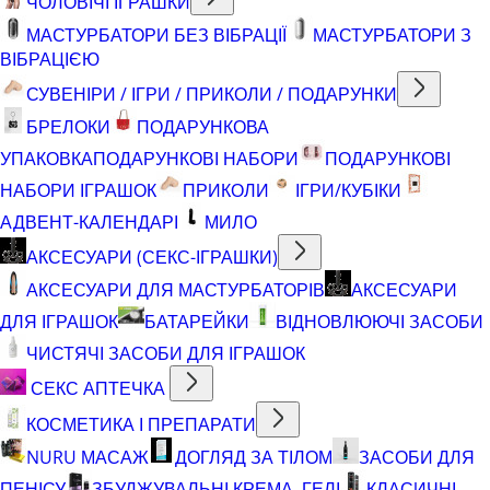
ЧОЛОВІЧІ ІГРАШКИ
МАСТУРБАТОРИ БЕЗ ВІБРАЦІЇ
МАСТУРБАТОРИ З
ВІБРАЦІЄЮ
СУВЕНІРИ / ІГРИ / ПРИКОЛИ / ПОДАРУНКИ
БРЕЛОКИ
ПОДАРУНКОВА
УПАКОВКА
ПОДАРУНКОВІ НАБОРИ
ПОДАРУНКОВІ
НАБОРИ ІГРАШОК
ПРИКОЛИ
ІГРИ/КУБІКИ
АДВЕНТ-КАЛЕНДАРІ
МИЛО
АКСЕСУАРИ (СЕКС-ІГРАШКИ)
АКСЕСУАРИ ДЛЯ МАСТУРБАТОРІВ
АКСЕСУАРИ
ДЛЯ ІГРАШОК
БАТАРЕЙКИ
ВІДНОВЛЮЮЧІ ЗАСОБИ
ЧИСТЯЧІ ЗАСОБИ ДЛЯ ІГРАШОК
СЕКС АПТЕЧКА
КОСМЕТИКА І ПРЕПАРАТИ
NURU МАСАЖ
ДОГЛЯД ЗА ТІЛОМ
ЗАСОБИ ДЛЯ
ПЕНІСУ
ЗБУДЖУВАЛЬНІ КРЕМА, ГЕЛІ
КЛАСИЧНІ