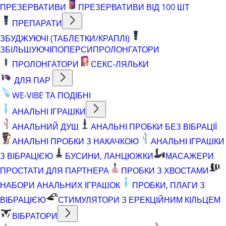
ПРЕЗЕРВАТИВИ
ПРЕЗЕРВАТИВИ ВІД 100 ШТ
ПРЕПАРАТИ
ЗБУДЖУЮЧІ (ТАБЛЕТКИ/КРАПЛІ)
ЗБІЛЬШУЮЧІ
ПОПЕРСИ
ПРОЛОНГАТОРИ
ПРОЛОНГАТОРИ
СЕКС-ЛЯЛЬКИ
ДЛЯ ПАР
WE-VIBE ТА ПОДІБНІ
АНАЛЬНІ ІГРАШКИ
АНАЛЬНИЙ ДУШ
АНАЛЬНІ ПРОБКИ БЕЗ ВІБРАЦІЇ
АНАЛЬНІ ПРОБКИ З НАКАЧКОЮ
АНАЛЬНІ ІГРАШКИ
З ВІБРАЦІЄЮ
БУСИНИ, ЛАНЦЮЖКИ
МАСАЖЕРИ
ПРОСТАТИ ДЛЯ ПАРТНЕРА
ПРОБКИ З ХВОСТАМИ
НАБОРИ АНАЛЬНИХ ІГРАШОК
ПРОБКИ, ПЛАГИ З
ВІБРАЦІЄЮ
СТИМУЛЯТОРИ З ЕРЕКЦІЙНИМ КІЛЬЦЕМ
ВІБРАТОРИ