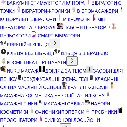
ВАКУУМНІ СТИМУЛЯТОРИ КЛІТОРА
ВІБРАТОРИ G
ТОЧКИ
ВІБРАТОРИ-КРОЛИКИ
ВІБРОМАСАЖЕРИ
КЛІТОРАЛЬНІ ВІБРАТОРИ
МІКРОФОНИ
МІНІ
ВІБРАТОРИ ТА ВІБРОКУЛІ
НАБОРИ ВІБРАТОРІВ
ПУЛЬСАТОРИ
СМАРТ ВІБРАТОРИ
ЕРЕКЦІЙНІ КІЛЬЦЯ
КІЛЬЦЯ БЕЗ ВІБРАЦІЇ
КІЛЬЦЯ З ВІБРАЦІЄЮ
КОСМЕТИКА І ПРЕПАРАТИ
NURU МАСАЖ
ДОГЛЯД ЗА ТІЛОМ
ЗАСОБИ ДЛЯ
ПЕНІСУ
ЗБУДЖУВАЛЬНІ КРЕМА, ГЕЛІ
КЛАСИЧНІ
ОЛІЇ НА МАСЛЯНІЙ ОСНОВІ
КРАПЛІ І КАПСУЛИ
МАСАЖНА КОСМЕТИКА БЕЗ ОЛІЇ ТА СИЛІКОНУ
МАСАЖНІ ПІНКИ
МАСАЖНІ СВІЧКИ
НАБОРИ
КОСМЕТИКИ
ОЧИСНИКИ
ПОПЕРСИ
ПРОБНИКИ
ПРОЛОНГАТОРИ
СИЛІКОНОВІ ЛОСЬЙОНИ