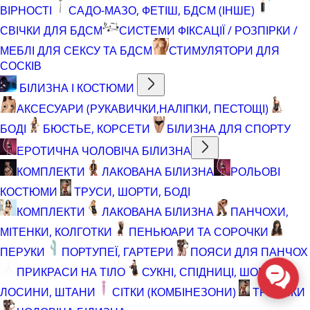
ВІРНОСТІ
САДО-МАЗО, ФЕТІШ, БДСМ (ІНШЕ)
СВІЧКИ ДЛЯ БДСМ
СИСТЕМИ ФІКСАЦІЇ / РОЗПІРКИ /
МЕБЛІ ДЛЯ СЕКСУ ТА БДСМ
СТИМУЛЯТОРИ ДЛЯ
СОСКІВ
БІЛИЗНА І КОСТЮМИ
АКСЕСУАРИ (РУКАВИЧКИ,НАЛІПКИ, ПЕСТОЩІ)
БОДІ
БЮСТЬЕ, КОРСЕТИ
БІЛИЗНА ДЛЯ СПОРТУ
ЕРОТИЧНА ЧОЛОВІЧА БІЛИЗНА
КОМПЛЕКТИ
ЛАКОВАНА БІЛИЗНА
РОЛЬОВІ
КОСТЮМИ
ТРУСИ, ШОРТИ, БОДІ
КОМПЛЕКТИ
ЛАКОВАНА БІЛИЗНА
ПАНЧОХИ,
МІТЕНКИ, КОЛГОТКИ
ПЕНЬЮАРИ ТА СОРОЧКИ
ПЕРУКИ
ПОРТУПЕЇ, ГАРТЕРИ
ПОЯСИ ДЛЯ ПАНЧОХ
ПРИКРАСИ НА ТІЛО
СУКНІ, СПІДНИЦІ, ШОРТИ,
ЛОСИНИ, ШТАНИ
СІТКИ (КОМБІНЕЗОНИ)
ТРУСИКИ