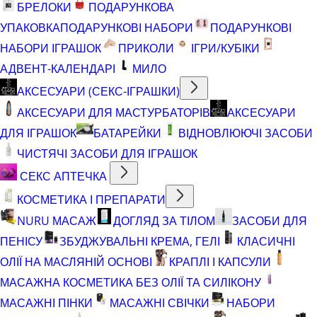
БРЕЛОКИ
ПОДАРУНКОВА
УПАКОВКА
ПОДАРУНКОВІ НАБОРИ
ПОДАРУНКОВІ
НАБОРИ ІГРАШОК
ПРИКОЛИ
ІГРИ/КУБІКИ
АДВЕНТ-КАЛЕНДАРІ
МИЛО
АКСЕСУАРИ (СЕКС-ІГРАШКИ)
АКСЕСУАРИ ДЛЯ МАСТУРБАТОРІВ
АКСЕСУАРИ
ДЛЯ ІГРАШОК
БАТАРЕЙКИ
ВІДНОВЛЮЮЧІ ЗАСОБИ
ЧИСТЯЧІ ЗАСОБИ ДЛЯ ІГРАШОК
СЕКС АПТЕЧКА
КОСМЕТИКА І ПРЕПАРАТИ
NURU МАСАЖ
ДОГЛЯД ЗА ТІЛОМ
ЗАСОБИ ДЛЯ
ПЕНІСУ
ЗБУДЖУВАЛЬНІ КРЕМА, ГЕЛІ
КЛАСИЧНІ
ОЛІЇ НА МАСЛЯНІЙ ОСНОВІ
КРАПЛІ І КАПСУЛИ
МАСАЖНА КОСМЕТИКА БЕЗ ОЛІЇ ТА СИЛІКОНУ
МАСАЖНІ ПІНКИ
МАСАЖНІ СВІЧКИ
НАБОРИ