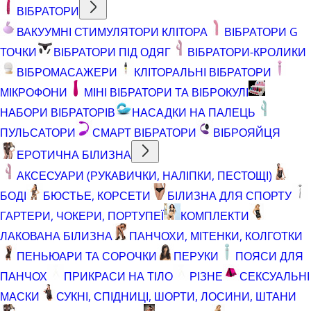
ВІБРАТОРИ
ВАКУУМНІ СТИМУЛЯТОРИ КЛІТОРА
ВІБРАТОРИ G
ТОЧКИ
ВІБРАТОРИ ПІД ОДЯГ
ВІБРАТОРИ-КРОЛИКИ
ВІБРОМАСАЖЕРИ
КЛІТОРАЛЬНІ ВІБРАТОРИ
МІКРОФОНИ
МІНІ ВІБРАТОРИ ТА ВІБРОКУЛІ
НАБОРИ ВІБРАТОРІВ
НАСАДКИ НА ПАЛЕЦЬ
ПУЛЬСАТОРИ
СМАРТ ВІБРАТОРИ
ВІБРОЯЙЦЯ
ЕРОТИЧНА БІЛИЗНА
АКСЕСУАРИ (РУКАВИЧКИ, НАЛІПКИ, ПЕСТОЩІ)
БОДІ
БЮСТЬЕ, КОРСЕТИ
БІЛИЗНА ДЛЯ СПОРТУ
ГАРТЕРИ, ЧОКЕРИ, ПОРТУПЕЇ
КОМПЛЕКТИ
ЛАКОВАНА БІЛИЗНА
ПАНЧОХИ, МІТЕНКИ, КОЛГОТКИ
ПЕНЬЮАРИ ТА СОРОЧКИ
ПЕРУКИ
ПОЯСИ ДЛЯ
ПАНЧОХ
ПРИКРАСИ НА ТІЛО
РІЗНЕ
СЕКСУАЛЬНІ
МАСКИ
СУКНІ, СПІДНИЦІ, ШОРТИ, ЛОСИНИ, ШТАНИ