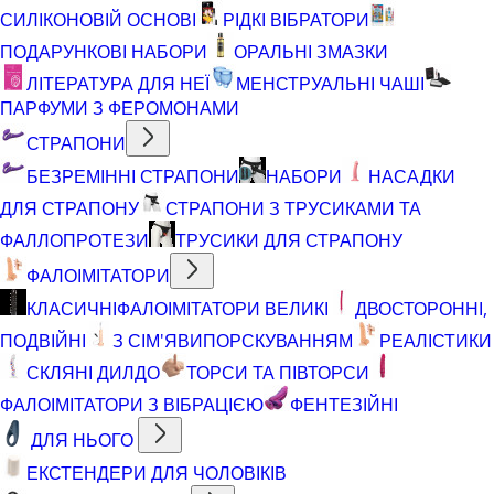
СИЛІКОНОВІЙ ОСНОВІ
РІДКІ ВІБРАТОРИ
ПОДАРУНКОВІ НАБОРИ
ОРАЛЬНІ ЗМАЗКИ
ЛІТЕРАТУРА ДЛЯ НЕЇ
МЕНСТРУАЛЬНІ ЧАШІ
ПАРФУМИ З ФЕРОМОНАМИ
СТРАПОНИ
БЕЗРЕМІННІ СТРАПОНИ
НАБОРИ
НАСАДКИ
ДЛЯ СТРАПОНУ
СТРАПОНИ З ТРУСИКАМИ ТА
ФАЛЛОПРОТЕЗИ
ТРУСИКИ ДЛЯ СТРАПОНУ
ФАЛОІМІТАТОРИ
КЛАСИЧНІ
ФАЛОІМІТАТОРИ ВЕЛИКІ
ДВОСТОРОННІ,
ПОДВІЙНІ
З СІМ'ЯВИПОРСКУВАННЯМ
РЕАЛІСТИКИ
СКЛЯНІ ДИЛДО
ТОРСИ ТА ПІВТОРСИ
ФАЛОІМІТАТОРИ З ВІБРАЦІЄЮ
ФЕНТЕЗІЙНІ
ДЛЯ НЬОГО
ЕКСТЕНДЕРИ ДЛЯ ЧОЛОВІКІВ