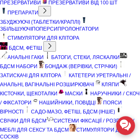
ПРЕЗЕРВАТИВИ
ПРЕЗЕРВАТИВИ ВІД 100 ШТ
ПРЕПАРАТИ
ЗБУДЖУЮЧІ (ТАБЛЕТКИ/КРАПЛІ)
ЗБІЛЬШУЮЧІ
ПОПЕРСИ
ПРОЛОНГАТОРИ
СТИМУЛЯТОРИ ДЛЯ КЛІТОРА
БДСМ, ФЕТІШ
АНАЛЬНІ ГАКИ
БАТОГИ, СТЕКИ, ЛЯСКАЛКИ
БДСМ НАБОРИ
БОНДАЖ (ВЕРІВКИ, СТРІЧКИ)
ЗАТИСКАЧІ ДЛЯ КЛІТОРА
КАТЕТЕРИ УРЕТРАЛЬНІ /
АНАЛЬНІ, ВАГІНАЛЬНІ РОЗШИРЮВАЧІ
КЛЯПИ
КІСТОЧКИ, ЩЕКОТАЛКИ
МАСКИ
НАРУЧНИКИ / СКОЧ
/ ФІКСАТОРИ
НАШИЙНИКИ, ПОВІДЦІ
ПОЯСИ
ВІРНОСТІ
САДО-МАЗО, ФЕТІШ, БДСМ (ІНШЕ)
СВІЧКИ ДЛЯ БДСМ
СИСТЕМИ ФІКСАЦІЇ / РОЗПІРКИ /
МЕБЛІ ДЛЯ СЕКСУ ТА БДСМ
СТИМУЛЯТОРИ ДЛЯ
СОСКІВ