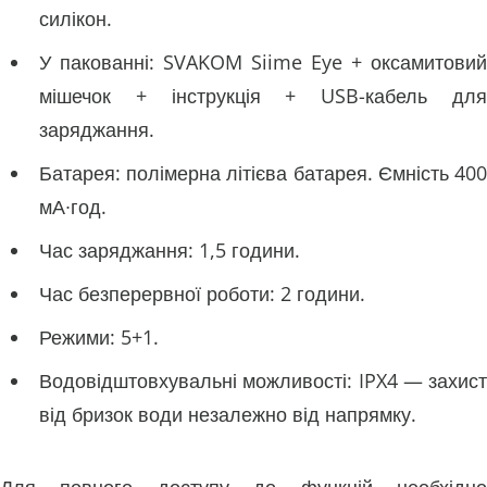
силікон.
У пакованні: SVAKOM Siime Eye + оксамитовий
мішечок + інструкція + USB-кабель для
заряджання.
Батарея: полімерна літієва батарея. Ємність 400
мА∙год.
Час заряджання: 1,5 години.
Час безперервної роботи: 2 години.
Режими: 5+1.
Водовідштовхувальні можливості: IPX4 — захист
від бризок води незалежно від напрямку.
Для повного доступу до функцій необхідно