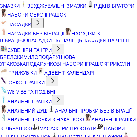
ЗМАЗКИ
ЗБУДЖУВАЛЬНІ ЗМАЗКИ
РІДКІ ВІБРАТОРИ
НАБОРИ СЕКС-ІГРАШОК
НАСАДКИ
НАСАДКИ БЕЗ ВІБРАЦІЇ
НАСАДКИ З
ВІБРАЦІЄЮ
НАСАДКИ НА ПАЛЕЦЬ
НАСАДКИ НА ЧЛЕН
СУВЕНІРИ ТА ІГРИ
БРЕЛОКИ
МИЛО
ПОДАРУНКОВА
УПАКОВКА
ПОДАРУНКОВІ НАБОРИ ІГРАШОК
ПРИКОЛИ
ІГРИ/КУБІКИ
АДВЕНТ-КАЛЕНДАРІ
СЕКС-ІГРАШКИ
WE-VIBE ТА ПОДІБНІ
АНАЛЬНІ ІГРАШКИ
АНАЛЬНИЙ ДУШ
АНАЛЬНІ ПРОБКИ БЕЗ ВІБРАЦІЇ
АНАЛЬНІ ПРОБКИ З НАКАЧКОЮ
АНАЛЬНІ ІГРАШКИ
З ВІБРАЦІЄЮ
МАСАЖЕРИ ПРОСТАТИ
НАБОРИ