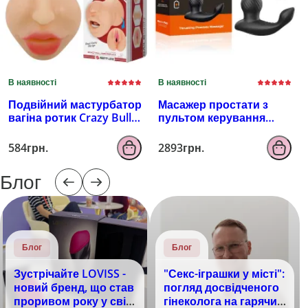
В наявності
В наявності
Подвійний мастурбатор
Масажер простати з
вагіна ротик Crazy Bull
пультом керування
Zoey, тілесний
EROSPACE MEN'S PLAY
B4
584грн.
2893грн.
Блог
Блог
Блог
Зустрічайте LOVISS -
"Секс-іграшки у місті":
новий бренд, що став
погляд досвідченого
проривом року у світі
гінеколога на гарячий