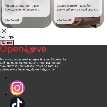
задоволення!
тренд
Ми раді представити вам
Сьогодні інтимні девайси
бренд, який перевертає
давно вийшли за межі спальні.
уявлення про інтимні іграшки
Дистанційне керування,
та вже встиг стати сенсацією
безшумні моторчики та
31.07.2026
24.07.2026
на міжнародній виставці API
стильний дизайн перетворили
Shanghai-2026!​LOVISS - це
їх на гаджет, який багато хто
поєднання унікальної естетики
використовує, тестує у
та бездога..
публічних місцях: у..
9469грн.
Купити
Ми — секс-шоп, який працює більше 20 років. За
цей час ми побачили багато чого: від перших
знайомств із нашими клієнтами до того, як
змінювались їхні вподобання і відкриття.