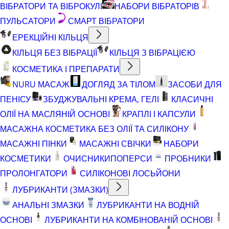
ВІБРАТОРИ ТА ВІБРОКУЛІ
НАБОРИ ВІБРАТОРІВ
ПУЛЬСАТОРИ
СМАРТ ВІБРАТОРИ
ЕРЕКЦІЙНІ КІЛЬЦЯ
КІЛЬЦЯ БЕЗ ВІБРАЦІЇ
КІЛЬЦЯ З ВІБРАЦІЄЮ
КОСМЕТИКА І ПРЕПАРАТИ
NURU МАСАЖ
ДОГЛЯД ЗА ТІЛОМ
ЗАСОБИ ДЛЯ
ПЕНІСУ
ЗБУДЖУВАЛЬНІ КРЕМА, ГЕЛІ
КЛАСИЧНІ
ОЛІЇ НА МАСЛЯНІЙ ОСНОВІ
КРАПЛІ І КАПСУЛИ
МАСАЖНА КОСМЕТИКА БЕЗ ОЛІЇ ТА СИЛІКОНУ
МАСАЖНІ ПІНКИ
МАСАЖНІ СВІЧКИ
НАБОРИ
КОСМЕТИКИ
ОЧИСНИКИ
ПОПЕРСИ
ПРОБНИКИ
ПРОЛОНГАТОРИ
СИЛІКОНОВІ ЛОСЬЙОНИ
ЛУБРИКАНТИ (ЗМАЗКИ)
АНАЛЬНІ ЗМАЗКИ
ЛУБРИКАНТИ НА ВОДНІЙ
ОСНОВІ
ЛУБРИКАНТИ НА КОМБІНОВАНІЙ ОСНОВІ