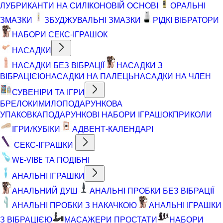
ЛУБРИКАНТИ НА СИЛІКОНОВІЙ ОСНОВІ
ОРАЛЬНІ
ЗМАЗКИ
ЗБУДЖУВАЛЬНІ ЗМАЗКИ
РІДКІ ВІБРАТОРИ
НАБОРИ СЕКС-ІГРАШОК
НАСАДКИ
НАСАДКИ БЕЗ ВІБРАЦІЇ
НАСАДКИ З
ВІБРАЦІЄЮ
НАСАДКИ НА ПАЛЕЦЬ
НАСАДКИ НА ЧЛЕН
СУВЕНІРИ ТА ІГРИ
БРЕЛОКИ
МИЛО
ПОДАРУНКОВА
УПАКОВКА
ПОДАРУНКОВІ НАБОРИ ІГРАШОК
ПРИКОЛИ
ІГРИ/КУБІКИ
АДВЕНТ-КАЛЕНДАРІ
СЕКС-ІГРАШКИ
WE-VIBE ТА ПОДІБНІ
АНАЛЬНІ ІГРАШКИ
АНАЛЬНИЙ ДУШ
АНАЛЬНІ ПРОБКИ БЕЗ ВІБРАЦІЇ
АНАЛЬНІ ПРОБКИ З НАКАЧКОЮ
АНАЛЬНІ ІГРАШКИ
З ВІБРАЦІЄЮ
МАСАЖЕРИ ПРОСТАТИ
НАБОРИ