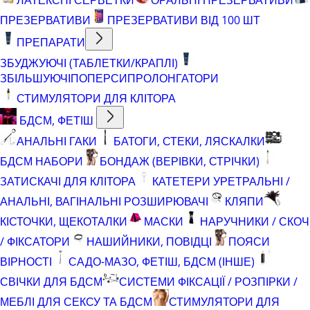
ПРЕЗЕРВАТИВИ
ПРЕЗЕРВАТИВИ ВІД 100 ШТ
ПРЕПАРАТИ
ЗБУДЖУЮЧІ (ТАБЛЕТКИ/КРАПЛІ)
ЗБІЛЬШУЮЧІ
ПОПЕРСИ
ПРОЛОНГАТОРИ
СТИМУЛЯТОРИ ДЛЯ КЛІТОРА
БДСМ, ФЕТІШ
АНАЛЬНІ ГАКИ
БАТОГИ, СТЕКИ, ЛЯСКАЛКИ
БДСМ НАБОРИ
БОНДАЖ (ВЕРІВКИ, СТРІЧКИ)
ЗАТИСКАЧІ ДЛЯ КЛІТОРА
КАТЕТЕРИ УРЕТРАЛЬНІ /
АНАЛЬНІ, ВАГІНАЛЬНІ РОЗШИРЮВАЧІ
КЛЯПИ
КІСТОЧКИ, ЩЕКОТАЛКИ
МАСКИ
НАРУЧНИКИ / СКОЧ
/ ФІКСАТОРИ
НАШИЙНИКИ, ПОВІДЦІ
ПОЯСИ
ВІРНОСТІ
САДО-МАЗО, ФЕТІШ, БДСМ (ІНШЕ)
СВІЧКИ ДЛЯ БДСМ
СИСТЕМИ ФІКСАЦІЇ / РОЗПІРКИ /
МЕБЛІ ДЛЯ СЕКСУ ТА БДСМ
СТИМУЛЯТОРИ ДЛЯ