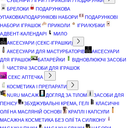
СУВЕНІРИ / ІГРИ / ПРИКОЛИ / ПОДАРУНКИ
БРЕЛОКИ
ПОДАРУНКОВА
УПАКОВКА
ПОДАРУНКОВІ НАБОРИ
ПОДАРУНКОВІ
НАБОРИ ІГРАШОК
ПРИКОЛИ
ІГРИ/КУБІКИ
АДВЕНТ-КАЛЕНДАРІ
МИЛО
АКСЕСУАРИ (СЕКС-ІГРАШКИ)
АКСЕСУАРИ ДЛЯ МАСТУРБАТОРІВ
АКСЕСУАРИ
ДЛЯ ІГРАШОК
БАТАРЕЙКИ
ВІДНОВЛЮЮЧІ ЗАСОБИ
ЧИСТЯЧІ ЗАСОБИ ДЛЯ ІГРАШОК
СЕКС АПТЕЧКА
КОСМЕТИКА І ПРЕПАРАТИ
NURU МАСАЖ
ДОГЛЯД ЗА ТІЛОМ
ЗАСОБИ ДЛЯ
ПЕНІСУ
ЗБУДЖУВАЛЬНІ КРЕМА, ГЕЛІ
КЛАСИЧНІ
ОЛІЇ НА МАСЛЯНІЙ ОСНОВІ
КРАПЛІ І КАПСУЛИ
МАСАЖНА КОСМЕТИКА БЕЗ ОЛІЇ ТА СИЛІКОНУ