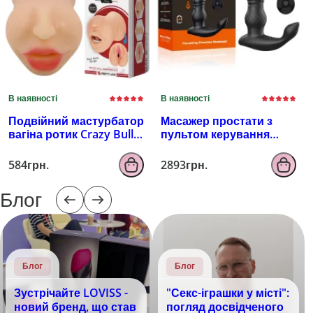
В наявності
В наявності
Подвійний мастурбатор
Масажер простати з
вагіна ротик Crazy Bull
пультом керування
Zoey, тілесний
EROSPACE MEN'S PLAY
B4
584грн.
2893грн.
Блог
Блог
Блог
Зустрічайте LOVISS -
"Секс-іграшки у місті":
новий бренд, що став
погляд досвідченого