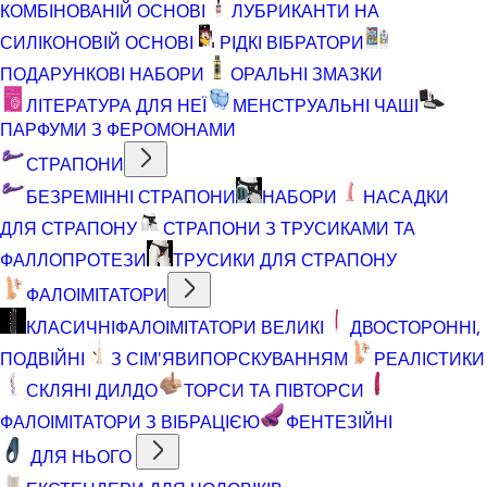
КОМБІНОВАНІЙ ОСНОВІ
ЛУБРИКАНТИ НА
СИЛІКОНОВІЙ ОСНОВІ
РІДКІ ВІБРАТОРИ
ПОДАРУНКОВІ НАБОРИ
ОРАЛЬНІ ЗМАЗКИ
ЛІТЕРАТУРА ДЛЯ НЕЇ
МЕНСТРУАЛЬНІ ЧАШІ
ПАРФУМИ З ФЕРОМОНАМИ
СТРАПОНИ
БЕЗРЕМІННІ СТРАПОНИ
НАБОРИ
НАСАДКИ
ДЛЯ СТРАПОНУ
СТРАПОНИ З ТРУСИКАМИ ТА
ФАЛЛОПРОТЕЗИ
ТРУСИКИ ДЛЯ СТРАПОНУ
ФАЛОІМІТАТОРИ
КЛАСИЧНІ
ФАЛОІМІТАТОРИ ВЕЛИКІ
ДВОСТОРОННІ,
ПОДВІЙНІ
З СІМ'ЯВИПОРСКУВАННЯМ
РЕАЛІСТИКИ
СКЛЯНІ ДИЛДО
ТОРСИ ТА ПІВТОРСИ
ФАЛОІМІТАТОРИ З ВІБРАЦІЄЮ
ФЕНТЕЗІЙНІ
ДЛЯ НЬОГО