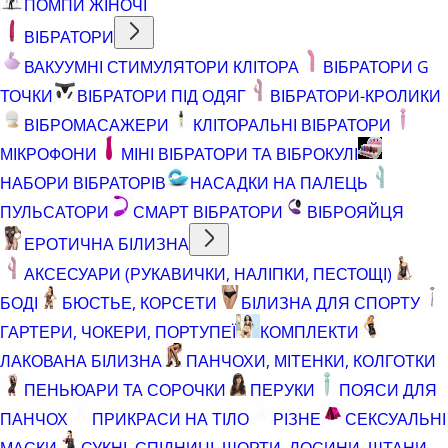
ПОМПИ ЖІНОЧІ
ВІБРАТОРИ
ВАКУУМНІ СТИМУЛЯТОРИ КЛІТОРА
ВІБРАТОРИ G
ТОЧКИ
ВІБРАТОРИ ПІД ОДЯГ
ВІБРАТОРИ-КРОЛИКИ
ВІБРОМАСАЖЕРИ
КЛІТОРАЛЬНІ ВІБРАТОРИ
МІКРОФОНИ
МІНІ ВІБРАТОРИ ТА ВІБРОКУЛІ
НАБОРИ ВІБРАТОРІВ
НАСАДКИ НА ПАЛЕЦЬ
ПУЛЬСАТОРИ
СМАРТ ВІБРАТОРИ
ВІБРОЯЙЦЯ
ЕРОТИЧНА БІЛИЗНА
АКСЕСУАРИ (РУКАВИЧКИ, НАЛІПКИ, ПЕСТОЩІ)
БОДІ
БЮСТЬЕ, КОРСЕТИ
БІЛИЗНА ДЛЯ СПОРТУ
ГАРТЕРИ, ЧОКЕРИ, ПОРТУПЕЇ
КОМПЛЕКТИ
ЛАКОВАНА БІЛИЗНА
ПАНЧОХИ, МІТЕНКИ, КОЛГОТКИ
ПЕНЬЮАРИ ТА СОРОЧКИ
ПЕРУКИ
ПОЯСИ ДЛЯ
ПАНЧОХ
ПРИКРАСИ НА ТІЛО
РІЗНЕ
СЕКСУАЛЬНІ
МАСКИ
СУКНІ, СПІДНИЦІ, ШОРТИ, ЛОСИНИ, ШТАНИ