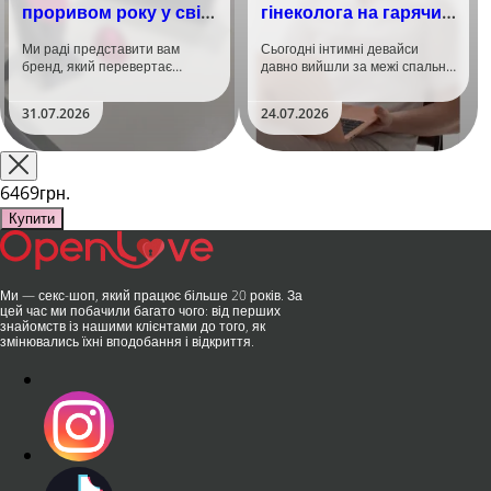
проривом року у світі
гінеколога на гарячий
задоволення!
тренд
Ми раді представити вам
Сьогодні інтимні девайси
бренд, який перевертає
давно вийшли за межі спальні.
уявлення про інтимні іграшки
Дистанційне керування,
та вже встиг стати сенсацією
безшумні моторчики та
31.07.2026
24.07.2026
на міжнародній виставці API
стильний дизайн перетворили
Shanghai-2026!​LOVISS - це
їх на гаджет, який багато хто
поєднання унікальної естетики
використовує, тестує у
та бездога..
публічних місцях: у..
6469грн.
Купити
Ми — секс-шоп, який працює більше 20 років. За
цей час ми побачили багато чого: від перших
знайомств із нашими клієнтами до того, як
змінювались їхні вподобання і відкриття.