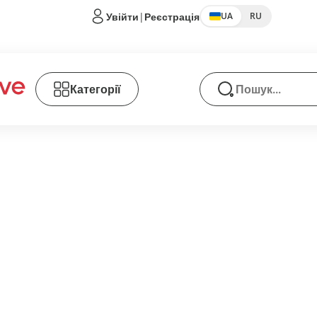
Увійти
|
Реєстрація
UA
RU
Категорії
Пошук товарів