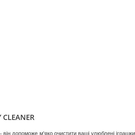
Y CLEANER
- він допоможе м'яко очистити ваші улюблені іграшки