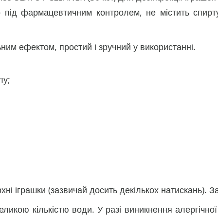
о під фармацевтичним контролем, не містить спирту
ним ефектом, простий і зручний у використанні.
лу;
ні іграшки (зазвичай досить декількох натискань). За
еликою кількістю води. У разі виникнення алергічної 