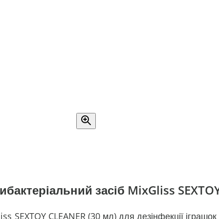
ибактеріальний засіб MixGliss SEXTO
ss SEXTOY CLEANER (30 мл) для дезінфекції іграшок 