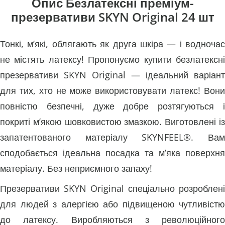
Опис Безлатексні преміум-
презервативи SKYN Original 24 шт
Тонкі, м’які, облягають як друга шкіра — і водночас
не містять латексу! Пропонуємо купити безлатексні
презервативи SKYN Original — ідеальний варіант
для тих, хто не може використовувати латекс! Вони
повністю безпечні, дуже добре розтягуються і
покриті м’якою шовковистою змазкою. Виготовлені із
запатентованого матеріалу SKYNFEEL®. Вам
сподобається ідеальна посадка та м’яка поверхня
матеріалу. Без неприємного запаху!
Презервативи SKYN Original спеціально розроблені
для людей з алергією або підвищеною чутливістю
до латексу. Виробляються з революційного