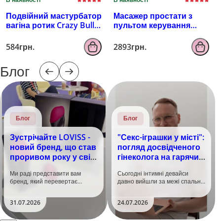
Подвійний мастурбатор
Масажер простати з
вагіна ротик Crazy Bull
пультом керування
Zoey, тілесний
EROSPACE MEN'S PLAY
B4
584грн.
2893грн.
Блог
Блог
Блог
Зустрічайте LOVISS -
"Секс-іграшки у місті":
новий бренд, що став
погляд досвідченого
проривом року у світі
гінеколога на гарячий
задоволення!
тренд
Ми раді представити вам
Сьогодні інтимні девайси
бренд, який перевертає
давно вийшли за межі спальні.
уявлення про інтимні іграшки
Дистанційне керування,
та вже встиг стати сенсацією
безшумні моторчики та
31.07.2026
24.07.2026
на міжнародній виставці API
стильний дизайн перетворили
Shanghai-2026!​LOVISS - це
їх на гаджет, який багато хто
поєднання унікальної естетики
використовує, тестує у