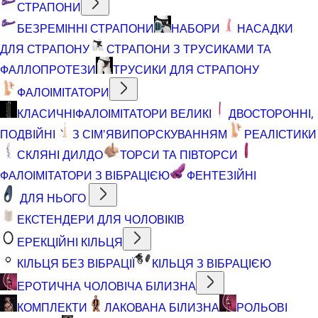
СТРАПОНИ
БЕЗРЕМІННІ СТРАПОНИ
НАБОРИ
НАСАДКИ
ДЛЯ СТРАПОНУ
СТРАПОНИ З ТРУСИКАМИ ТА
ФАЛЛОПРОТЕЗИ
ТРУСИКИ ДЛЯ СТРАПОНУ
ФАЛОІМІТАТОРИ
КЛАСИЧНІ
ФАЛОІМІТАТОРИ ВЕЛИКІ
ДВОСТОРОННІ,
ПОДВІЙНІ
З СІМ'ЯВИПОРСКУВАННЯМ
РЕАЛІСТИКИ
СКЛЯНІ ДИЛДО
ТОРСИ ТА ПІВТОРСИ
ФАЛОІМІТАТОРИ З ВІБРАЦІЄЮ
ФЕНТЕЗІЙНІ
ДЛЯ НЬОГО
ЕКСТЕНДЕРИ ДЛЯ ЧОЛОВІКІВ
ЕРЕКЦІЙНІ КІЛЬЦЯ
КІЛЬЦЯ БЕЗ ВІБРАЦІЇ
КІЛЬЦЯ З ВІБРАЦІЄЮ
ЕРОТИЧНА ЧОЛОВІЧА БІЛИЗНА
КОМПЛЕКТИ
ЛАКОВАНА БІЛИЗНА
РОЛЬОВІ