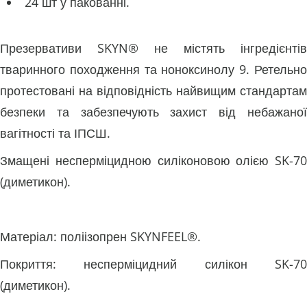
24 шт у пакованні.
Презервативи SKYN® не містять інгредієнтів
тваринного походження та ноноксинолу 9. Ретельно
протестовані на відповідність найвищим стандартам
безпеки та забезпечують захист від небажаної
вагітності та ІПСШ.
Змащені несперміцидною силіконовою олією SK-70
(диметикон).
Матеріал: поліізопрен SKYNFEEL®.
Покриття: несперміцидний силікон SK-70
(диметикон).