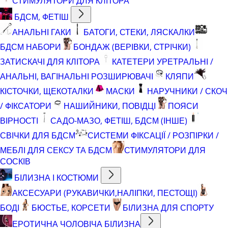
СТИМУЛЯТОРИ ДЛЯ КЛІТОРА
БДСМ, ФЕТІШ
АНАЛЬНІ ГАКИ
БАТОГИ, СТЕКИ, ЛЯСКАЛКИ
БДСМ НАБОРИ
БОНДАЖ (ВЕРІВКИ, СТРІЧКИ)
ЗАТИСКАЧІ ДЛЯ КЛІТОРА
КАТЕТЕРИ УРЕТРАЛЬНІ /
АНАЛЬНІ, ВАГІНАЛЬНІ РОЗШИРЮВАЧІ
КЛЯПИ
КІСТОЧКИ, ЩЕКОТАЛКИ
МАСКИ
НАРУЧНИКИ / СКОЧ
/ ФІКСАТОРИ
НАШИЙНИКИ, ПОВІДЦІ
ПОЯСИ
ВІРНОСТІ
САДО-МАЗО, ФЕТІШ, БДСМ (ІНШЕ)
СВІЧКИ ДЛЯ БДСМ
СИСТЕМИ ФІКСАЦІЇ / РОЗПІРКИ /
МЕБЛІ ДЛЯ СЕКСУ ТА БДСМ
СТИМУЛЯТОРИ ДЛЯ
СОСКІВ
БІЛИЗНА І КОСТЮМИ
АКСЕСУАРИ (РУКАВИЧКИ,НАЛІПКИ, ПЕСТОЩІ)
БОДІ
БЮСТЬЕ, КОРСЕТИ
БІЛИЗНА ДЛЯ СПОРТУ
ЕРОТИЧНА ЧОЛОВІЧА БІЛИЗНА