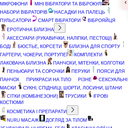
‹
МІКРОФОНИ
МІНІ ВІБРАТОРИ ТА ВІБРОКУЛІ
НАБОРИ ВІБРАТОРІВ
НАСАДКИ НА ПАЛЕЦЬ
ПУЛЬСАТОРИ
СМАРТ ВІБРАТОРИ
ВІБРОЯЙЦЯ
ЕРОТИЧНА БІЛИЗНА
АКСЕСУАРИ (РУКАВИЧКИ, НАЛІПКИ, ПЕСТОЩІ)
БОДІ
БЮСТЬЕ, КОРСЕТИ
БІЛИЗНА ДЛЯ СПОРТУ
ГАРТЕРИ, ЧОКЕРИ, ПОРТУПЕЇ
КОМПЛЕКТИ
ЛАКОВАНА БІЛИЗНА
ПАНЧОХИ, МІТЕНКИ, КОЛГОТКИ
ПЕНЬЮАРИ ТА СОРОЧКИ
ПЕРУКИ
ПОЯСИ ДЛЯ
ПАНЧОХ
ПРИКРАСИ НА ТІЛО
РІЗНЕ
СЕКСУАЛЬНІ
МАСКИ
СУКНІ, СПІДНИЦІ, ШОРТИ, ЛОСИНИ, ШТАНИ
СІТКИ (КОМБІНЕЗОНИ)
ТРУСИКИ
ІГРОВІ
КОСТЮМИ
КОСМЕТИКА І ПРЕПАРАТИ
NURU МАСАЖ
ДОГЛЯД ЗА ТІЛОМ