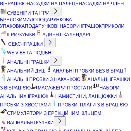
ВІБРАЦІЄЮ
НАСАДКИ НА ПАЛЕЦЬ
НАСАДКИ НА ЧЛЕН
СУВЕНІРИ ТА ІГРИ
БРЕЛОКИ
МИЛО
ПОДАРУНКОВА
УПАКОВКА
ПОДАРУНКОВІ НАБОРИ ІГРАШОК
ПРИКОЛИ
ІГРИ/КУБІКИ
АДВЕНТ-КАЛЕНДАРІ
СЕКС-ІГРАШКИ
WE-VIBE ТА ПОДІБНІ
АНАЛЬНІ ІГРАШКИ
АНАЛЬНИЙ ДУШ
АНАЛЬНІ ПРОБКИ БЕЗ ВІБРАЦІЇ
АНАЛЬНІ ПРОБКИ З НАКАЧКОЮ
АНАЛЬНІ ІГРАШКИ
З ВІБРАЦІЄЮ
МАСАЖЕРИ ПРОСТАТИ
НАБОРИ
АНАЛЬНИХ ІГРАШОК
НАМИСТИНИ, ЛАНЦЮЖКИ
ПРОБКИ З ХВОСТАМИ
ПРОБКИ, ПЛАГИ З ВІБРАЦІЄЮ
СТИМУЛЯТОРИ З ЕРЕКЦІЙНИМ КІЛЬЦЕМ
ВАГІНАЛЬНІ КУЛЬКИ