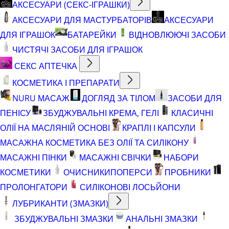
АКСЕСУАРИ (СЕКС-ІГРАШКИ)
АКСЕСУАРИ ДЛЯ МАСТУРБАТОРІВ
АКСЕСУАРИ
ДЛЯ ІГРАШОК
БАТАРЕЙКИ
ВІДНОВЛЮЮЧІ ЗАСОБИ
ЧИСТЯЧІ ЗАСОБИ ДЛЯ ІГРАШОК
СЕКС АПТЕЧКА
КОСМЕТИКА І ПРЕПАРАТИ
NURU МАСАЖ
ДОГЛЯД ЗА ТІЛОМ
ЗАСОБИ ДЛЯ
ПЕНІСУ
ЗБУДЖУВАЛЬНІ КРЕМА, ГЕЛІ
КЛАСИЧНІ
ОЛІЇ НА МАСЛЯНІЙ ОСНОВІ
КРАПЛІ І КАПСУЛИ
МАСАЖНА КОСМЕТИКА БЕЗ ОЛІЇ ТА СИЛІКОНУ
МАСАЖНІ ПІНКИ
МАСАЖНІ СВІЧКИ
НАБОРИ
КОСМЕТИКИ
ОЧИСНИКИ
ПОПЕРСИ
ПРОБНИКИ
ПРОЛОНГАТОРИ
СИЛІКОНОВІ ЛОСЬЙОНИ
ЛУБРИКАНТИ (ЗМАЗКИ)
ЗБУДЖУВАЛЬНІ ЗМАЗКИ
АНАЛЬНІ ЗМАЗКИ