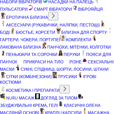
НАБОРИ ВІБРАТОРІВ
НАСАДКИ НА ПАЛЕЦЬ
ПУЛЬСАТОРИ
СМАРТ ВІБРАТОРИ
ВІБРОЯЙЦЯ
ЕРОТИЧНА БІЛИЗНА
АКСЕСУАРИ (РУКАВИЧКИ, НАЛІПКИ, ПЕСТОЩІ)
БОДІ
БЮСТЬЕ, КОРСЕТИ
БІЛИЗНА ДЛЯ СПОРТУ
ГАРТЕРИ, ЧОКЕРИ, ПОРТУПЕЇ
КОМПЛЕКТИ
ЛАКОВАНА БІЛИЗНА
ПАНЧОХИ, МІТЕНКИ, КОЛГОТКИ
ПЕНЬЮАРИ ТА СОРОЧКИ
ПЕРУКИ
ПОЯСИ ДЛЯ
ПАНЧОХ
ПРИКРАСИ НА ТІЛО
РІЗНЕ
СЕКСУАЛЬНІ
МАСКИ
СУКНІ, СПІДНИЦІ, ШОРТИ, ЛОСИНИ, ШТАНИ
СІТКИ (КОМБІНЕЗОНИ)
ТРУСИКИ
ІГРОВІ
КОСТЮМИ
КОСМЕТИКА І ПРЕПАРАТИ
NURU МАСАЖ
ДОГЛЯД ЗА ТІЛОМ
ЗБУДЖУВАЛЬНІ КРЕМА, ГЕЛІ
КЛАСИЧНІ ОЛІЇ НА
МАСЛЯНІЙ ОСНОВІ
КРАПЛІ І КАПСУЛИ
МАСАЖНА