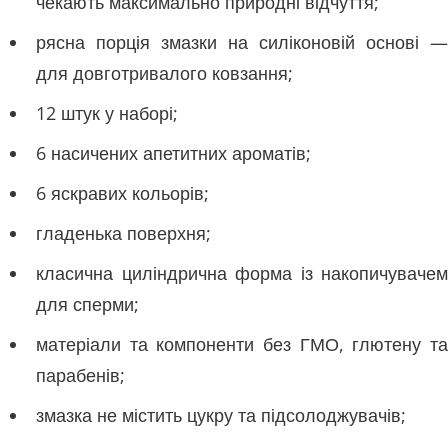
чекають максимально природні відчуття;
рясна порція змазки на силіконовій основі —
для довготривалого ковзання;
12 штук у наборі;
6 насичених апетитних ароматів;
6 яскравих кольорів;
гладенька поверхня;
класична циліндрична форма із накопичувачем
для сперми;
матеріали та компоненти без ГМО, глютену та
парабенів;
змазка не містить цукру та підсолоджувачів;