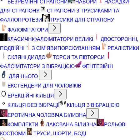
БЕЗРЕМІННІ СТРАПОНИ
НАБОРИ
НАСАДКИ
ДЛЯ СТРАПОНУ
СТРАПОНИ З ТРУСИКАМИ ТА
ФАЛЛОПРОТЕЗИ
ТРУСИКИ ДЛЯ СТРАПОНУ
ФАЛОІМІТАТОРИ
КЛАСИЧНІ
ФАЛОІМІТАТОРИ ВЕЛИКІ
ДВОСТОРОННІ,
ПОДВІЙНІ
З СІМ'ЯВИПОРСКУВАННЯМ
РЕАЛІСТИКИ
СКЛЯНІ ДИЛДО
ТОРСИ ТА ПІВТОРСИ
ФАЛОІМІТАТОРИ З ВІБРАЦІЄЮ
ФЕНТЕЗІЙНІ
ДЛЯ НЬОГО
ЕКСТЕНДЕРИ ДЛЯ ЧОЛОВІКІВ
ЕРЕКЦІЙНІ КІЛЬЦЯ
КІЛЬЦЯ БЕЗ ВІБРАЦІЇ
КІЛЬЦЯ З ВІБРАЦІЄЮ
ЕРОТИЧНА ЧОЛОВІЧА БІЛИЗНА
КОМПЛЕКТИ
ЛАКОВАНА БІЛИЗНА
РОЛЬОВІ
КОСТЮМИ
ТРУСИ, ШОРТИ, БОДІ