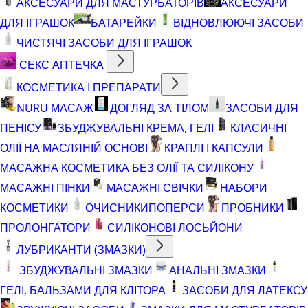
АКСЕСУАРИ ДЛЯ МАСТУРБАТОРІВ
АКСЕСУАРИ
ДЛЯ ІГРАШОК
БАТАРЕЙКИ
ВІДНОВЛЮЮЧІ ЗАСОБИ
ЧИСТЯЧІ ЗАСОБИ ДЛЯ ІГРАШОК
СЕКС АПТЕЧКА
КОСМЕТИКА І ПРЕПАРАТИ
NURU МАСАЖ
ДОГЛЯД ЗА ТІЛОМ
ЗАСОБИ ДЛЯ
ПЕНІСУ
ЗБУДЖУВАЛЬНІ КРЕМА, ГЕЛІ
КЛАСИЧНІ
ОЛІЇ НА МАСЛЯНІЙ ОСНОВІ
КРАПЛІ І КАПСУЛИ
МАСАЖНА КОСМЕТИКА БЕЗ ОЛІЇ ТА СИЛІКОНУ
МАСАЖНІ ПІНКИ
МАСАЖНІ СВІЧКИ
НАБОРИ
КОСМЕТИКИ
ОЧИСНИКИ
ПОПЕРСИ
ПРОБНИКИ
ПРОЛОНГАТОРИ
СИЛІКОНОВІ ЛОСЬЙОНИ
ЛУБРИКАНТИ (ЗМАЗКИ)
ЗБУДЖУВАЛЬНІ ЗМАЗКИ
АНАЛЬНІ ЗМАЗКИ
ГЕЛІ, БАЛЬЗАМИ ДЛЯ КЛІТОРА
ЗАСОБИ ДЛЯ ЛАТЕКСУ