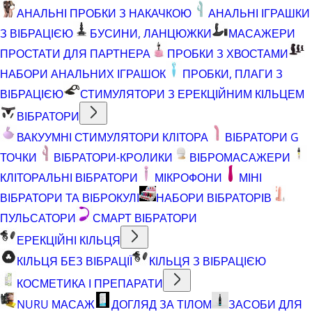
АНАЛЬНІ ПРОБКИ З НАКАЧКОЮ
АНАЛЬНІ ІГРАШКИ
З ВІБРАЦІЄЮ
БУСИНИ, ЛАНЦЮЖКИ
МАСАЖЕРИ
ПРОСТАТИ ДЛЯ ПАРТНЕРА
ПРОБКИ З ХВОСТАМИ
НАБОРИ АНАЛЬНИХ ІГРАШОК
ПРОБКИ, ПЛАГИ З
ВІБРАЦІЄЮ
СТИМУЛЯТОРИ З ЕРЕКЦІЙНИМ КІЛЬЦЕМ
ВІБРАТОРИ
ВАКУУМНІ СТИМУЛЯТОРИ КЛІТОРА
ВІБРАТОРИ G
ТОЧКИ
ВІБРАТОРИ-КРОЛИКИ
ВІБРОМАСАЖЕРИ
КЛІТОРАЛЬНІ ВІБРАТОРИ
МІКРОФОНИ
МІНІ
ВІБРАТОРИ ТА ВІБРОКУЛІ
НАБОРИ ВІБРАТОРІВ
ПУЛЬСАТОРИ
СМАРТ ВІБРАТОРИ
ЕРЕКЦІЙНІ КІЛЬЦЯ
КІЛЬЦЯ БЕЗ ВІБРАЦІЇ
КІЛЬЦЯ З ВІБРАЦІЄЮ
КОСМЕТИКА І ПРЕПАРАТИ
NURU МАСАЖ
ДОГЛЯД ЗА ТІЛОМ
ЗАСОБИ ДЛЯ