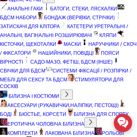
АНАЛЬНІ ГАКИ
БАТОГИ, СТЕКИ, ЛЯСКАЛКИ
БДСМ НАБОРИ
БОНДАЖ (ВЕРІВКИ, СТРІЧКИ)
ЗАТИСКАЧІ ДЛЯ КЛІТОРА
КАТЕТЕРИ УРЕТРАЛЬНІ /
АНАЛЬНІ, ВАГІНАЛЬНІ РОЗШИРЮВАЧІ
КЛЯПИ
КІСТОЧКИ, ЩЕКОТАЛКИ
МАСКИ
НАРУЧНИКИ / СКОЧ
/ ФІКСАТОРИ
НАШИЙНИКИ, ПОВІДЦІ
ПОЯСИ
ВІРНОСТІ
САДО-МАЗО, ФЕТІШ, БДСМ (ІНШЕ)
СВІЧКИ ДЛЯ БДСМ
СИСТЕМИ ФІКСАЦІЇ / РОЗПІРКИ /
МЕБЛІ ДЛЯ СЕКСУ ТА БДСМ
СТИМУЛЯТОРИ ДЛЯ
СОСКІВ
БІЛИЗНА І КОСТЮМИ
АКСЕСУАРИ (РУКАВИЧКИ,НАЛІПКИ, ПЕСТОЩІ)
БОДІ
БЮСТЬЕ, КОРСЕТИ
БІЛИЗНА ДЛЯ СПОРТУ
ЕРОТИЧНА ЧОЛОВІЧА БІЛИЗНА
КОМПЛЕКТИ
ЛАКОВАНА БІЛИЗНА
РОЛЬОВІ