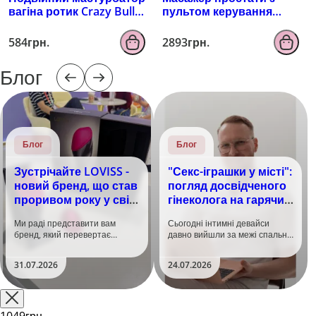
вагіна ротик Crazy Bull
пультом керування
Zoey, тілесний
EROSPACE MEN'S PLAY
B4
584грн.
2893грн.
Блог
Блог
Блог
Зустрічайте LOVISS -
"Секс-іграшки у місті":
новий бренд, що став
погляд досвідченого
проривом року у світі
гінеколога на гарячий
задоволення!
тренд
Ми раді представити вам
Сьогодні інтимні девайси
бренд, який перевертає
давно вийшли за межі спальні.
уявлення про інтимні іграшки
Дистанційне керування,
та вже встиг стати сенсацією
безшумні моторчики та
31.07.2026
24.07.2026
на міжнародній виставці API
стильний дизайн перетворили
Shanghai-2026!​LOVISS - це
їх на гаджет, який багато хто
поєднання унікальної естетики
використовує, тестує у
та бездога..
публічних місцях: у..