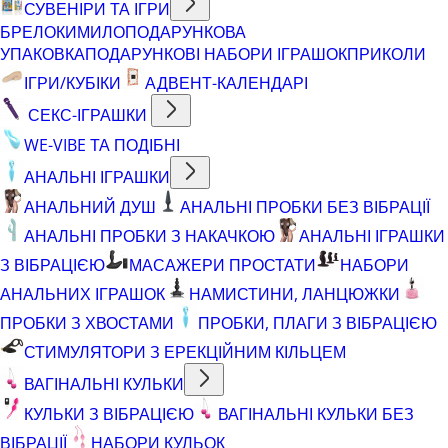
СУВЕНІРИ ТА ІГРИ
БРЕЛОКИ
МИЛО
ПОДАРУНКОВА
УПАКОВКА
ПОДАРУНКОВІ НАБОРИ ІГРАШОК
ПРИКОЛИ
ІГРИ/КУБІКИ
АДВЕНТ-КАЛЕНДАРІ
СЕКС-ІГРАШКИ
WE-VIBE ТА ПОДІБНІ
АНАЛЬНІ ІГРАШКИ
АНАЛЬНИЙ ДУШ
АНАЛЬНІ ПРОБКИ БЕЗ ВІБРАЦІЇ
АНАЛЬНІ ПРОБКИ З НАКАЧКОЮ
АНАЛЬНІ ІГРАШКИ
З ВІБРАЦІЄЮ
МАСАЖЕРИ ПРОСТАТИ
НАБОРИ
АНАЛЬНИХ ІГРАШОК
НАМИСТИНИ, ЛАНЦЮЖКИ
ПРОБКИ З ХВОСТАМИ
ПРОБКИ, ПЛАГИ З ВІБРАЦІЄЮ
СТИМУЛЯТОРИ З ЕРЕКЦІЙНИМ КІЛЬЦЕМ
ВАГІНАЛЬНІ КУЛЬКИ
КУЛЬКИ З ВІБРАЦІЄЮ
ВАГІНАЛЬНІ КУЛЬКИ БЕЗ
ВІБРАЦІЇ
НАБОРИ КУЛЬОК