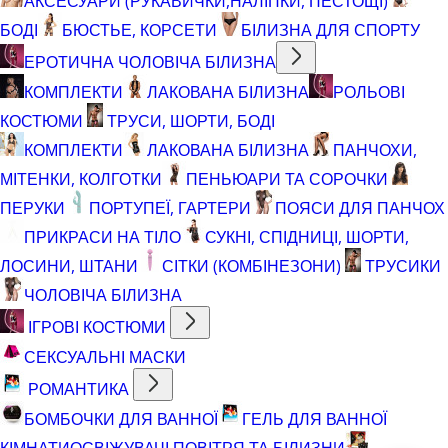
АКСЕСУАРИ (РУКАВИЧКИ,НАЛІПКИ, ПЕСТОЩІ)
БОДІ
БЮСТЬЕ, КОРСЕТИ
БІЛИЗНА ДЛЯ СПОРТУ
ЕРОТИЧНА ЧОЛОВІЧА БІЛИЗНА
КОМПЛЕКТИ
ЛАКОВАНА БІЛИЗНА
РОЛЬОВІ
КОСТЮМИ
ТРУСИ, ШОРТИ, БОДІ
КОМПЛЕКТИ
ЛАКОВАНА БІЛИЗНА
ПАНЧОХИ,
МІТЕНКИ, КОЛГОТКИ
ПЕНЬЮАРИ ТА СОРОЧКИ
ПЕРУКИ
ПОРТУПЕЇ, ГАРТЕРИ
ПОЯСИ ДЛЯ ПАНЧОХ
ПРИКРАСИ НА ТІЛО
СУКНІ, СПІДНИЦІ, ШОРТИ,
ЛОСИНИ, ШТАНИ
СІТКИ (КОМБІНЕЗОНИ)
ТРУСИКИ
ЧОЛОВІЧА БІЛИЗНА
ІГРОВІ КОСТЮМИ
СЕКСУАЛЬНІ МАСКИ
РОМАНТИКА
БОМБОЧКИ ДЛЯ ВАННОЇ
ГЕЛЬ ДЛЯ ВАННОЇ
КІМНАТИ
ОСВІЖУВАЧІ ПОВІТРЯ ТА БІЛИЗНИ