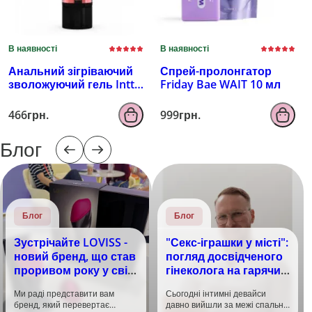
В наявності
В наявності
Анальний зігріваючий
Спрей-пролонгатор
зволожуючий гель Intt
Friday Bae WAIT 10 мл
100 мл
466грн.
999грн.
Блог
Блог
Блог
Зустрічайте LOVISS -
"Секс-іграшки у місті":
новий бренд, що став
погляд досвідченого
проривом року у світі
гінеколога на гарячий
задоволення!
тренд
Ми раді представити вам
Сьогодні інтимні девайси
бренд, який перевертає
давно вийшли за межі спальні.