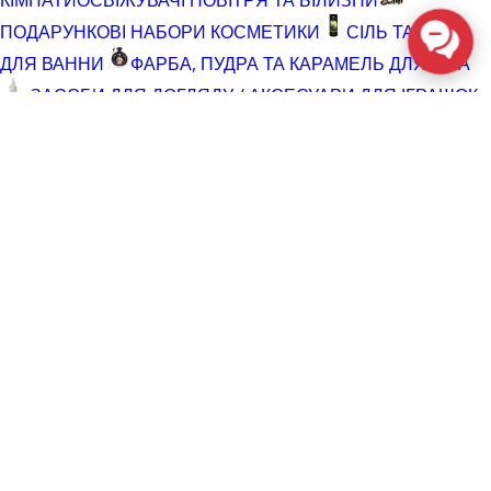
ПОДАРУНКОВІ НАБОРИ КОСМЕТИКИ
СІЛЬ ТА ПІНА
ДЛЯ ВАННИ
ФАРБА, ПУДРА ТА КАРАМЕЛЬ ДЛЯ ТІЛА
ЗАСОБИ ДЛЯ ДОГЛЯДУ / АКСЕСУАРИ ДЛЯ ІГРАШОК
АКСЕСУАРИ ДЛЯ МАСТУРБАТОРІВ
АКСЕСУАРИ
ДЛЯ ІГРАШОК
БАТАРЕЙКИ
ВІДНОВЛЮЮЧІ ЗАСОБИ
ЧИСТЯЧІ ЗАСОБИ ДЛЯ ІГРАШОК
ДОГЛЯД ЗА ТІЛОМ
ГЕЛІ ДЛЯ ДУШУ
ДЛЯ ГОЛІННЯ ТА ДОГЛЯД ПІСЛЯ
ДЛЯ ІНТИМНОЇ ГІГІЄНИ СПРЕЇ, ПІНКИ, СЕРВЕТКИ
ОСВІТЛЮВАЛЬНІ ЗАСОБИ
СПРЕЇ З БЛИСКОМ
СПРИНЦЮВАННЯ
ТРИМЕР І ЗАСОБИ ПРОТИ
ВОЛОССЯ
РОЗПРОДАЖ
КОСМЕТИКА ТА ЛУБРИКАНТИ (SALE)
СЕКС-