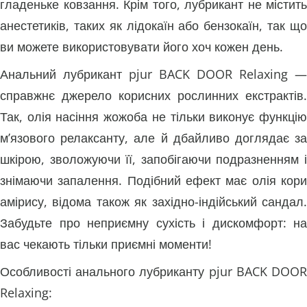
гладеньке ковзання. Крім того, лубрикант не містить
анестетиків, таких як лідокаїн або бензокаїн, так що
ви можете використовувати його хоч кожен день.
Анальний лубрикант pjur BACK DOOR Relaxing —
справжнє джерело корисних рослинних екстрактів.
Так, олія насіння жожоба не тільки виконує функцію
м’язового релаксанту, але й дбайливо доглядає за
шкірою, зволожуючи її, запобігаючи подразненням і
знімаючи запалення. Подібний ефект має олія кори
амірису, відома також як західно-індійський сандал.
Забудьте про неприємну сухість і дискомфорт: на
вас чекають тільки приємні моменти!
Особливості анального лубриканту pjur BACK DOOR
Relaxing: