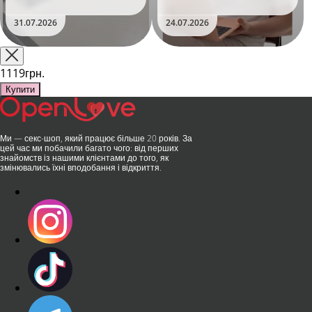
уявлення про інтимні іграшки
Дистанційне керування,
та вже встиг стати сенсацією
безшумні моторчики та
31.07.2026
24.07.2026
на міжнародній виставці API
стильний дизайн перетворили
Shanghai-2026!​LOVISS - це
їх на гаджет, який багато хто
поєднання унікальної естетики
використовує, тестує у
та бездога..
публічних місцях: у..
1119грн.
Купити
Ми — секс-шоп, який працює більше 20 років. За
цей час ми побачили багато чого: від перших
знайомств із нашими клієнтами до того, як
змінювались їхні вподобання і відкриття.