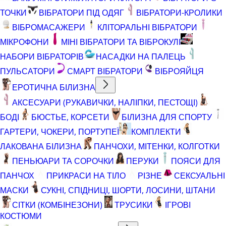
ТОЧКИ
ВІБРАТОРИ ПІД ОДЯГ
ВІБРАТОРИ-КРОЛИКИ
ВІБРОМАСАЖЕРИ
КЛІТОРАЛЬНІ ВІБРАТОРИ
МІКРОФОНИ
МІНІ ВІБРАТОРИ ТА ВІБРОКУЛІ
НАБОРИ ВІБРАТОРІВ
НАСАДКИ НА ПАЛЕЦЬ
ПУЛЬСАТОРИ
СМАРТ ВІБРАТОРИ
ВІБРОЯЙЦЯ
ЕРОТИЧНА БІЛИЗНА
АКСЕСУАРИ (РУКАВИЧКИ, НАЛІПКИ, ПЕСТОЩІ)
БОДІ
БЮСТЬЕ, КОРСЕТИ
БІЛИЗНА ДЛЯ СПОРТУ
ГАРТЕРИ, ЧОКЕРИ, ПОРТУПЕЇ
КОМПЛЕКТИ
ЛАКОВАНА БІЛИЗНА
ПАНЧОХИ, МІТЕНКИ, КОЛГОТКИ
ПЕНЬЮАРИ ТА СОРОЧКИ
ПЕРУКИ
ПОЯСИ ДЛЯ
ПАНЧОХ
ПРИКРАСИ НА ТІЛО
РІЗНЕ
СЕКСУАЛЬНІ
МАСКИ
СУКНІ, СПІДНИЦІ, ШОРТИ, ЛОСИНИ, ШТАНИ
СІТКИ (КОМБІНЕЗОНИ)
ТРУСИКИ
ІГРОВІ
КОСТЮМИ