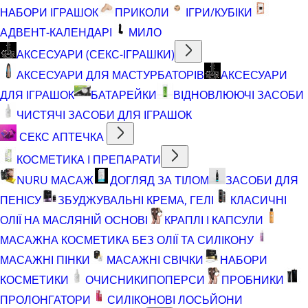
НАБОРИ ІГРАШОК
ПРИКОЛИ
ІГРИ/КУБІКИ
АДВЕНТ-КАЛЕНДАРІ
МИЛО
АКСЕСУАРИ (СЕКС-ІГРАШКИ)
АКСЕСУАРИ ДЛЯ МАСТУРБАТОРІВ
АКСЕСУАРИ
ДЛЯ ІГРАШОК
БАТАРЕЙКИ
ВІДНОВЛЮЮЧІ ЗАСОБИ
ЧИСТЯЧІ ЗАСОБИ ДЛЯ ІГРАШОК
СЕКС АПТЕЧКА
КОСМЕТИКА І ПРЕПАРАТИ
NURU МАСАЖ
ДОГЛЯД ЗА ТІЛОМ
ЗАСОБИ ДЛЯ
ПЕНІСУ
ЗБУДЖУВАЛЬНІ КРЕМА, ГЕЛІ
КЛАСИЧНІ
ОЛІЇ НА МАСЛЯНІЙ ОСНОВІ
КРАПЛІ І КАПСУЛИ
МАСАЖНА КОСМЕТИКА БЕЗ ОЛІЇ ТА СИЛІКОНУ
МАСАЖНІ ПІНКИ
МАСАЖНІ СВІЧКИ
НАБОРИ
КОСМЕТИКИ
ОЧИСНИКИ
ПОПЕРСИ
ПРОБНИКИ
ПРОЛОНГАТОРИ
СИЛІКОНОВІ ЛОСЬЙОНИ