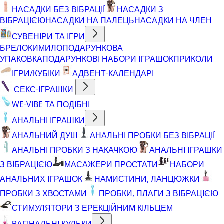
НАСАДКИ БЕЗ ВІБРАЦІЇ
НАСАДКИ З
ВІБРАЦІЄЮ
НАСАДКИ НА ПАЛЕЦЬ
НАСАДКИ НА ЧЛЕН
СУВЕНІРИ ТА ІГРИ
БРЕЛОКИ
МИЛО
ПОДАРУНКОВА
УПАКОВКА
ПОДАРУНКОВІ НАБОРИ ІГРАШОК
ПРИКОЛИ
ІГРИ/КУБІКИ
АДВЕНТ-КАЛЕНДАРІ
СЕКС-ІГРАШКИ
WE-VIBE ТА ПОДІБНІ
АНАЛЬНІ ІГРАШКИ
АНАЛЬНИЙ ДУШ
АНАЛЬНІ ПРОБКИ БЕЗ ВІБРАЦІЇ
АНАЛЬНІ ПРОБКИ З НАКАЧКОЮ
АНАЛЬНІ ІГРАШКИ
З ВІБРАЦІЄЮ
МАСАЖЕРИ ПРОСТАТИ
НАБОРИ
АНАЛЬНИХ ІГРАШОК
НАМИСТИНИ, ЛАНЦЮЖКИ
ПРОБКИ З ХВОСТАМИ
ПРОБКИ, ПЛАГИ З ВІБРАЦІЄЮ
СТИМУЛЯТОРИ З ЕРЕКЦІЙНИМ КІЛЬЦЕМ
ВАГІНАЛЬНІ КУЛЬКИ