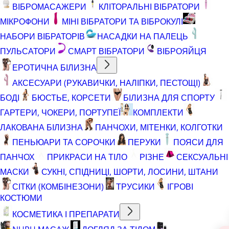
ВІБРОМАСАЖЕРИ
КЛІТОРАЛЬНІ ВІБРАТОРИ
МІКРОФОНИ
МІНІ ВІБРАТОРИ ТА ВІБРОКУЛІ
НАБОРИ ВІБРАТОРІВ
НАСАДКИ НА ПАЛЕЦЬ
ПУЛЬСАТОРИ
СМАРТ ВІБРАТОРИ
ВІБРОЯЙЦЯ
ЕРОТИЧНА БІЛИЗНА
АКСЕСУАРИ (РУКАВИЧКИ, НАЛІПКИ, ПЕСТОЩІ)
БОДІ
БЮСТЬЕ, КОРСЕТИ
БІЛИЗНА ДЛЯ СПОРТУ
ГАРТЕРИ, ЧОКЕРИ, ПОРТУПЕЇ
КОМПЛЕКТИ
ЛАКОВАНА БІЛИЗНА
ПАНЧОХИ, МІТЕНКИ, КОЛГОТКИ
ПЕНЬЮАРИ ТА СОРОЧКИ
ПЕРУКИ
ПОЯСИ ДЛЯ
ПАНЧОХ
ПРИКРАСИ НА ТІЛО
РІЗНЕ
СЕКСУАЛЬНІ
МАСКИ
СУКНІ, СПІДНИЦІ, ШОРТИ, ЛОСИНИ, ШТАНИ
СІТКИ (КОМБІНЕЗОНИ)
ТРУСИКИ
ІГРОВІ
КОСТЮМИ
КОСМЕТИКА І ПРЕПАРАТИ