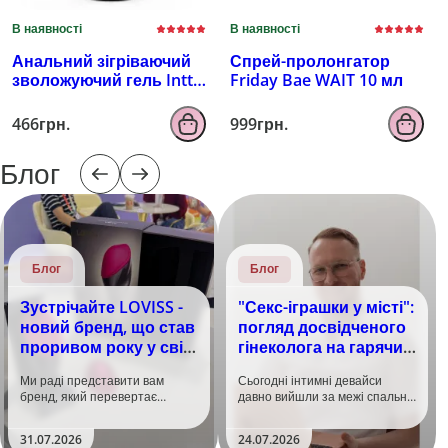
В наявності
В наявності
Анальний зігріваючий
Спрей-пролонгатор
зволожуючий гель Intt
Friday Bae WAIT 10 мл
100 мл
466грн.
999грн.
Блог
Блог
Блог
Зустрічайте LOVISS -
"Секс-іграшки у місті":
новий бренд, що став
погляд досвідченого
проривом року у світі
гінеколога на гарячий
задоволення!
тренд
Ми раді представити вам
Сьогодні інтимні девайси
бренд, який перевертає
давно вийшли за межі спальні.
уявлення про інтимні іграшки
Дистанційне керування,
та вже встиг стати сенсацією
безшумні моторчики та
31.07.2026
24.07.2026
на міжнародній виставці API
стильний дизайн перетворили