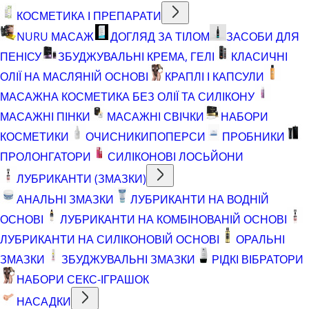
КОСМЕТИКА І ПРЕПАРАТИ
NURU МАСАЖ
ДОГЛЯД ЗА ТІЛОМ
ЗАСОБИ ДЛЯ
ПЕНІСУ
ЗБУДЖУВАЛЬНІ КРЕМА, ГЕЛІ
КЛАСИЧНІ
ОЛІЇ НА МАСЛЯНІЙ ОСНОВІ
КРАПЛІ І КАПСУЛИ
МАСАЖНА КОСМЕТИКА БЕЗ ОЛІЇ ТА СИЛІКОНУ
МАСАЖНІ ПІНКИ
МАСАЖНІ СВІЧКИ
НАБОРИ
КОСМЕТИКИ
ОЧИСНИКИ
ПОПЕРСИ
ПРОБНИКИ
ПРОЛОНГАТОРИ
СИЛІКОНОВІ ЛОСЬЙОНИ
ЛУБРИКАНТИ (ЗМАЗКИ)
АНАЛЬНІ ЗМАЗКИ
ЛУБРИКАНТИ НА ВОДНІЙ
ОСНОВІ
ЛУБРИКАНТИ НА КОМБІНОВАНІЙ ОСНОВІ
ЛУБРИКАНТИ НА СИЛІКОНОВІЙ ОСНОВІ
ОРАЛЬНІ
ЗМАЗКИ
ЗБУДЖУВАЛЬНІ ЗМАЗКИ
РІДКІ ВІБРАТОРИ
НАБОРИ СЕКС-ІГРАШОК
НАСАДКИ