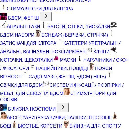
ЗБІЛЬШУЮЧІ
ПОПЕРСИ
ПРОЛОНГАТОРИ
СТИМУЛЯТОРИ ДЛЯ КЛІТОРА
БДСМ, ФЕТІШ
АНАЛЬНІ ГАКИ
БАТОГИ, СТЕКИ, ЛЯСКАЛКИ
БДСМ НАБОРИ
БОНДАЖ (ВЕРІВКИ, СТРІЧКИ)
ЗАТИСКАЧІ ДЛЯ КЛІТОРА
КАТЕТЕРИ УРЕТРАЛЬНІ /
АНАЛЬНІ, ВАГІНАЛЬНІ РОЗШИРЮВАЧІ
КЛЯПИ
КІСТОЧКИ, ЩЕКОТАЛКИ
МАСКИ
НАРУЧНИКИ / СКОЧ
/ ФІКСАТОРИ
НАШИЙНИКИ, ПОВІДЦІ
ПОЯСИ
ВІРНОСТІ
САДО-МАЗО, ФЕТІШ, БДСМ (ІНШЕ)
СВІЧКИ ДЛЯ БДСМ
СИСТЕМИ ФІКСАЦІЇ / РОЗПІРКИ /
МЕБЛІ ДЛЯ СЕКСУ ТА БДСМ
СТИМУЛЯТОРИ ДЛЯ
СОСКІВ
БІЛИЗНА І КОСТЮМИ
АКСЕСУАРИ (РУКАВИЧКИ,НАЛІПКИ, ПЕСТОЩІ)
БОДІ
БЮСТЬЕ, КОРСЕТИ
БІЛИЗНА ДЛЯ СПОРТУ