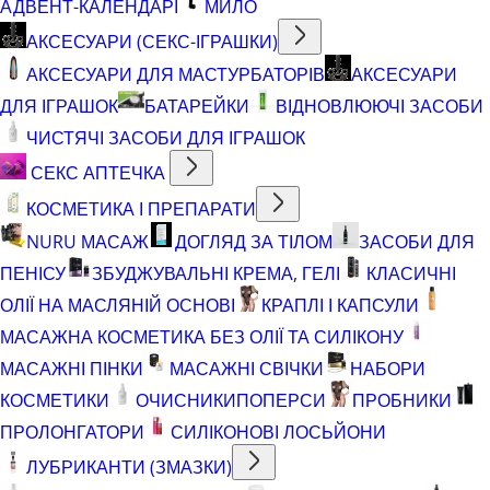
АДВЕНТ-КАЛЕНДАРІ
МИЛО
АКСЕСУАРИ (СЕКС-ІГРАШКИ)
АКСЕСУАРИ ДЛЯ МАСТУРБАТОРІВ
АКСЕСУАРИ
ДЛЯ ІГРАШОК
БАТАРЕЙКИ
ВІДНОВЛЮЮЧІ ЗАСОБИ
ЧИСТЯЧІ ЗАСОБИ ДЛЯ ІГРАШОК
СЕКС АПТЕЧКА
КОСМЕТИКА І ПРЕПАРАТИ
NURU МАСАЖ
ДОГЛЯД ЗА ТІЛОМ
ЗАСОБИ ДЛЯ
ПЕНІСУ
ЗБУДЖУВАЛЬНІ КРЕМА, ГЕЛІ
КЛАСИЧНІ
ОЛІЇ НА МАСЛЯНІЙ ОСНОВІ
КРАПЛІ І КАПСУЛИ
МАСАЖНА КОСМЕТИКА БЕЗ ОЛІЇ ТА СИЛІКОНУ
МАСАЖНІ ПІНКИ
МАСАЖНІ СВІЧКИ
НАБОРИ
КОСМЕТИКИ
ОЧИСНИКИ
ПОПЕРСИ
ПРОБНИКИ
ПРОЛОНГАТОРИ
СИЛІКОНОВІ ЛОСЬЙОНИ
ЛУБРИКАНТИ (ЗМАЗКИ)