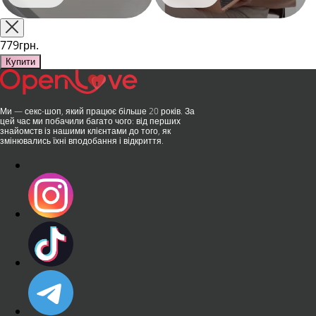
Shanghai-2026!​LOVISS - це
їх на гаджет, який багато хто
поєднання унікальної естетики
використовує, тестує у
та бездога..
публічних місцях: у..
779грн.
Купити
Ми — секс-шоп, який працює більше 20 років. За
цей час ми побачили багато чого: від перших
знайомств із нашими клієнтами до того, як
змінювались їхні вподобання і відкриття.