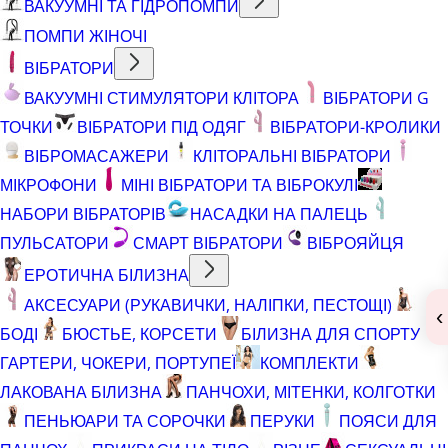
ВАКУУМНІ ТА ГІДРОПОМПИ
ПОМПИ ЖІНОЧІ
ВІБРАТОРИ
ВАКУУМНІ СТИМУЛЯТОРИ КЛІТОРА
ВІБРАТОРИ G
ТОЧКИ
ВІБРАТОРИ ПІД ОДЯГ
ВІБРАТОРИ-КРОЛИКИ
ВІБРОМАСАЖЕРИ
КЛІТОРАЛЬНІ ВІБРАТОРИ
МІКРОФОНИ
МІНІ ВІБРАТОРИ ТА ВІБРОКУЛІ
НАБОРИ ВІБРАТОРІВ
НАСАДКИ НА ПАЛЕЦЬ
ПУЛЬСАТОРИ
СМАРТ ВІБРАТОРИ
ВІБРОЯЙЦЯ
ЕРОТИЧНА БІЛИЗНА
АКСЕСУАРИ (РУКАВИЧКИ, НАЛІПКИ, ПЕСТОЩІ)
‹
БОДІ
БЮСТЬЕ, КОРСЕТИ
БІЛИЗНА ДЛЯ СПОРТУ
ГАРТЕРИ, ЧОКЕРИ, ПОРТУПЕЇ
КОМПЛЕКТИ
ЛАКОВАНА БІЛИЗНА
ПАНЧОХИ, МІТЕНКИ, КОЛГОТКИ
ПЕНЬЮАРИ ТА СОРОЧКИ
ПЕРУКИ
ПОЯСИ ДЛЯ