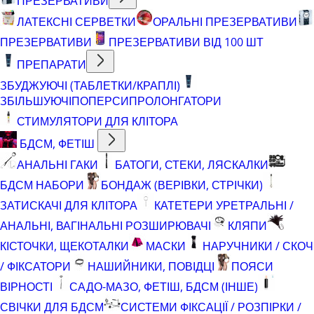
ПРЕЗЕРВАТИВИ
ЛАТЕКСНІ СЕРВЕТКИ
ОРАЛЬНІ ПРЕЗЕРВАТИВИ
ПРЕЗЕРВАТИВИ
ПРЕЗЕРВАТИВИ ВІД 100 ШТ
ПРЕПАРАТИ
ЗБУДЖУЮЧІ (ТАБЛЕТКИ/КРАПЛІ)
ЗБІЛЬШУЮЧІ
ПОПЕРСИ
ПРОЛОНГАТОРИ
СТИМУЛЯТОРИ ДЛЯ КЛІТОРА
БДСМ, ФЕТІШ
АНАЛЬНІ ГАКИ
БАТОГИ, СТЕКИ, ЛЯСКАЛКИ
БДСМ НАБОРИ
БОНДАЖ (ВЕРІВКИ, СТРІЧКИ)
ЗАТИСКАЧІ ДЛЯ КЛІТОРА
КАТЕТЕРИ УРЕТРАЛЬНІ /
АНАЛЬНІ, ВАГІНАЛЬНІ РОЗШИРЮВАЧІ
КЛЯПИ
КІСТОЧКИ, ЩЕКОТАЛКИ
МАСКИ
НАРУЧНИКИ / СКОЧ
/ ФІКСАТОРИ
НАШИЙНИКИ, ПОВІДЦІ
ПОЯСИ
ВІРНОСТІ
САДО-МАЗО, ФЕТІШ, БДСМ (ІНШЕ)
СВІЧКИ ДЛЯ БДСМ
СИСТЕМИ ФІКСАЦІЇ / РОЗПІРКИ /