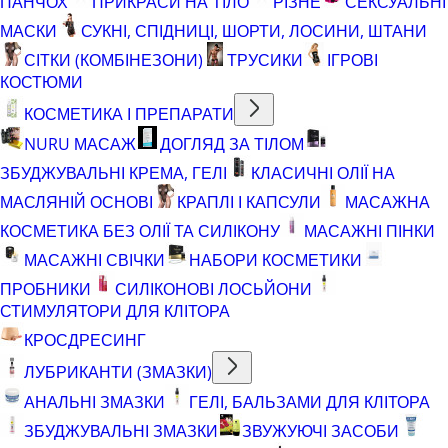
ПАНЧОХ
ПРИКРАСИ НА ТІЛО
РІЗНЕ
СЕКСУАЛЬНІ
МАСКИ
СУКНІ, СПІДНИЦІ, ШОРТИ, ЛОСИНИ, ШТАНИ
СІТКИ (КОМБІНЕЗОНИ)
ТРУСИКИ
ІГРОВІ
КОСТЮМИ
КОСМЕТИКА І ПРЕПАРАТИ
NURU МАСАЖ
ДОГЛЯД ЗА ТІЛОМ
ЗБУДЖУВАЛЬНІ КРЕМА, ГЕЛІ
КЛАСИЧНІ ОЛІЇ НА
МАСЛЯНІЙ ОСНОВІ
КРАПЛІ І КАПСУЛИ
МАСАЖНА
КОСМЕТИКА БЕЗ ОЛІЇ ТА СИЛІКОНУ
МАСАЖНІ ПІНКИ
МАСАЖНІ СВІЧКИ
НАБОРИ КОСМЕТИКИ
ПРОБНИКИ
СИЛІКОНОВІ ЛОСЬЙОНИ
СТИМУЛЯТОРИ ДЛЯ КЛІТОРА
КРОСДРЕСИНГ
ЛУБРИКАНТИ (ЗМАЗКИ)
АНАЛЬНІ ЗМАЗКИ
ГЕЛІ, БАЛЬЗАМИ ДЛЯ КЛІТОРА
ЗБУДЖУВАЛЬНІ ЗМАЗКИ
ЗВУЖУЮЧІ ЗАСОБИ