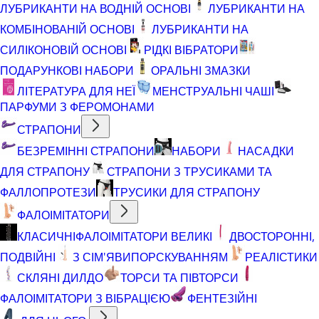
ЛУБРИКАНТИ НА ВОДНІЙ ОСНОВІ
ЛУБРИКАНТИ НА
КОМБІНОВАНІЙ ОСНОВІ
ЛУБРИКАНТИ НА
СИЛІКОНОВІЙ ОСНОВІ
РІДКІ ВІБРАТОРИ
ПОДАРУНКОВІ НАБОРИ
ОРАЛЬНІ ЗМАЗКИ
ЛІТЕРАТУРА ДЛЯ НЕЇ
МЕНСТРУАЛЬНІ ЧАШІ
ПАРФУМИ З ФЕРОМОНАМИ
СТРАПОНИ
БЕЗРЕМІННІ СТРАПОНИ
НАБОРИ
НАСАДКИ
ДЛЯ СТРАПОНУ
СТРАПОНИ З ТРУСИКАМИ ТА
ФАЛЛОПРОТЕЗИ
ТРУСИКИ ДЛЯ СТРАПОНУ
ФАЛОІМІТАТОРИ
КЛАСИЧНІ
ФАЛОІМІТАТОРИ ВЕЛИКІ
ДВОСТОРОННІ,
ПОДВІЙНІ
З СІМ'ЯВИПОРСКУВАННЯМ
РЕАЛІСТИКИ
СКЛЯНІ ДИЛДО
ТОРСИ ТА ПІВТОРСИ
ФАЛОІМІТАТОРИ З ВІБРАЦІЄЮ
ФЕНТЕЗІЙНІ