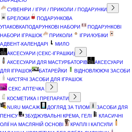
СУВЕНІРИ / ІГРИ / ПРИКОЛИ / ПОДАРУНКИ
БРЕЛОКИ
ПОДАРУНКОВА
УПАКОВКА
ПОДАРУНКОВІ НАБОРИ
ПОДАРУНКОВІ
НАБОРИ ІГРАШОК
ПРИКОЛИ
ІГРИ/КУБІКИ
АДВЕНТ-КАЛЕНДАРІ
МИЛО
АКСЕСУАРИ (СЕКС-ІГРАШКИ)
АКСЕСУАРИ ДЛЯ МАСТУРБАТОРІВ
АКСЕСУАРИ
ДЛЯ ІГРАШОК
БАТАРЕЙКИ
ВІДНОВЛЮЮЧІ ЗАСОБИ
ЧИСТЯЧІ ЗАСОБИ ДЛЯ ІГРАШОК
СЕКС АПТЕЧКА
КОСМЕТИКА І ПРЕПАРАТИ
NURU МАСАЖ
ДОГЛЯД ЗА ТІЛОМ
ЗАСОБИ ДЛЯ
ПЕНІСУ
ЗБУДЖУВАЛЬНІ КРЕМА, ГЕЛІ
КЛАСИЧНІ
ОЛІЇ НА МАСЛЯНІЙ ОСНОВІ
КРАПЛІ І КАПСУЛИ