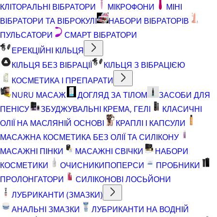
КЛІТОРАЛЬНІ ВІБРАТОРИ
МІКРОФОНИ
МІНІ
ВІБРАТОРИ ТА ВІБРОКУЛІ
НАБОРИ ВІБРАТОРІВ
ПУЛЬСАТОРИ
СМАРТ ВІБРАТОРИ
ЕРЕКЦІЙНІ КІЛЬЦЯ
КІЛЬЦЯ БЕЗ ВІБРАЦІЇ
КІЛЬЦЯ З ВІБРАЦІЄЮ
КОСМЕТИКА І ПРЕПАРАТИ
NURU МАСАЖ
ДОГЛЯД ЗА ТІЛОМ
ЗАСОБИ ДЛЯ
ПЕНІСУ
ЗБУДЖУВАЛЬНІ КРЕМА, ГЕЛІ
КЛАСИЧНІ
ОЛІЇ НА МАСЛЯНІЙ ОСНОВІ
КРАПЛІ І КАПСУЛИ
МАСАЖНА КОСМЕТИКА БЕЗ ОЛІЇ ТА СИЛІКОНУ
МАСАЖНІ ПІНКИ
МАСАЖНІ СВІЧКИ
НАБОРИ
КОСМЕТИКИ
ОЧИСНИКИ
ПОПЕРСИ
ПРОБНИКИ
ПРОЛОНГАТОРИ
СИЛІКОНОВІ ЛОСЬЙОНИ
ЛУБРИКАНТИ (ЗМАЗКИ)
АНАЛЬНІ ЗМАЗКИ
ЛУБРИКАНТИ НА ВОДНІЙ