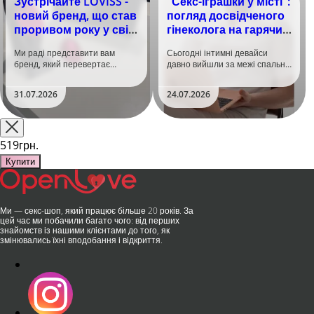
Зустрічайте LOVISS -
"Секс-іграшки у місті":
новий бренд, що став
погляд досвідченого
проривом року у світі
гінеколога на гарячий
задоволення!
тренд
Ми раді представити вам
Сьогодні інтимні девайси
бренд, який перевертає
давно вийшли за межі спальні.
уявлення про інтимні іграшки
Дистанційне керування,
та вже встиг стати сенсацією
безшумні моторчики та
31.07.2026
24.07.2026
на міжнародній виставці API
стильний дизайн перетворили
Shanghai-2026!​LOVISS - це
їх на гаджет, який багато хто
поєднання унікальної естетики
використовує, тестує у
та бездога..
публічних місцях: у..
519грн.
Купити
Ми — секс-шоп, який працює більше 20 років. За
цей час ми побачили багато чого: від перших
знайомств із нашими клієнтами до того, як
змінювались їхні вподобання і відкриття.