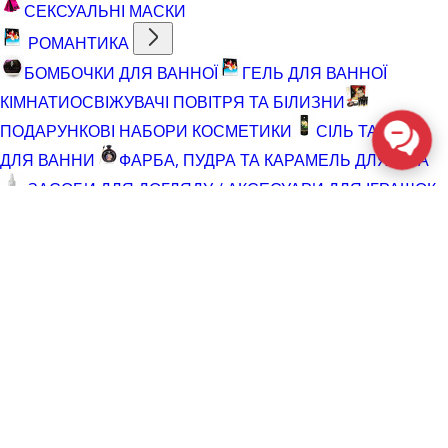
СЕКСУАЛЬНІ МАСКИ
РОМАНТИКА
БОМБОЧКИ ДЛЯ ВАННОЇ
ГЕЛЬ ДЛЯ ВАННОЇ
КІМНАТИ
ОСВІЖУВАЧІ ПОВІТРЯ ТА БІЛИЗНИ
ПОДАРУНКОВІ НАБОРИ КОСМЕТИКИ
СІЛЬ ТА ПІНА
ДЛЯ ВАННИ
ФАРБА, ПУДРА ТА КАРАМЕЛЬ ДЛЯ ТІЛА
ЗАСОБИ ДЛЯ ДОГЛЯДУ / АКСЕСУАРИ ДЛЯ ІГРАШОК
АКСЕСУАРИ ДЛЯ МАСТУРБАТОРІВ
АКСЕСУАРИ
ДЛЯ ІГРАШОК
БАТАРЕЙКИ
ВІДНОВЛЮЮЧІ ЗАСОБИ
ЧИСТЯЧІ ЗАСОБИ ДЛЯ ІГРАШОК
ДОГЛЯД ЗА ТІЛОМ
ГЕЛІ ДЛЯ ДУШУ
ДЛЯ ГОЛІННЯ ТА ДОГЛЯД ПІСЛЯ
ДЛЯ ІНТИМНОЇ ГІГІЄНИ СПРЕЇ, ПІНКИ, СЕРВЕТКИ
ОСВІТЛЮВАЛЬНІ ЗАСОБИ
СПРЕЇ З БЛИСКОМ