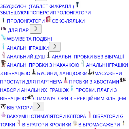
ЗБУДЖУЮЧІ (ТАБЛЕТКИ/КРАПЛІ)
ЗБІЛЬШУЮЧІ
ПОПЕРСИ
ПРОЛОНГАТОРИ
ПРОЛОНГАТОРИ
СЕКС-ЛЯЛЬКИ
ДЛЯ ПАР
WE-VIBE ТА ПОДІБНІ
АНАЛЬНІ ІГРАШКИ
АНАЛЬНИЙ ДУШ
АНАЛЬНІ ПРОБКИ БЕЗ ВІБРАЦІЇ
АНАЛЬНІ ПРОБКИ З НАКАЧКОЮ
АНАЛЬНІ ІГРАШКИ
З ВІБРАЦІЄЮ
БУСИНИ, ЛАНЦЮЖКИ
МАСАЖЕРИ
ПРОСТАТИ ДЛЯ ПАРТНЕРА
ПРОБКИ З ХВОСТАМИ
НАБОРИ АНАЛЬНИХ ІГРАШОК
ПРОБКИ, ПЛАГИ З
ВІБРАЦІЄЮ
СТИМУЛЯТОРИ З ЕРЕКЦІЙНИМ КІЛЬЦЕМ
ВІБРАТОРИ
ВАКУУМНІ СТИМУЛЯТОРИ КЛІТОРА
ВІБРАТОРИ G
ТОЧКИ
ВІБРАТОРИ-КРОЛИКИ
ВІБРОМАСАЖЕРИ