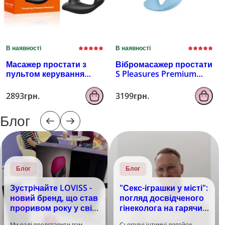
В наявності
В наявності
Масажер простати з
Вібромасажер простати
пультом керування
S Pleasures Premium
EROSPACE MEN'S PLAY
FUZZY, бірюзовий, з
B4
рельєфом, 10 режимів
2893грн.
3199грн.
вібрації
Блог
Блог
Блог
Зустрічайте LOVISS -
"Секс-іграшки у місті":
новий бренд, що став
погляд досвідченого
проривом року у світі
гінеколога на гарячий
задоволення!
тренд
Ми раді представити вам
Сьогодні інтимні девайси