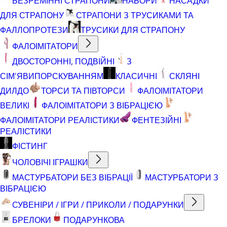
БЕЗРЕМІННІ СТРАПОНИ
НАБОРИ
НАСАДКИ
ДЛЯ СТРАПОНУ
СТРАПОНИ З ТРУСИКАМИ ТА
ФАЛЛОПРОТЕЗИ
ТРУСИКИ ДЛЯ СТРАПОНУ
ФАЛОІМІТАТОРИ
ДВОСТОРОННІ, ПОДВІЙНІ
З
СІМ'ЯВИПОРСКУВАННЯМ
КЛАСИЧНІ
СКЛЯНІ
ДИЛДО
ТОРСИ ТА ПІВТОРСИ
ФАЛОІМІТАТОРИ
ВЕЛИКІ
ФАЛОІМІТАТОРИ З ВІБРАЦІЄЮ
ФАЛОІМІТАТОРИ РЕАЛІСТИКИ
ФЕНТЕЗІЙНІ
РЕАЛІСТИКИ
ФІСТИНГ
ЧОЛОВІЧІ ІГРАШКИ
МАСТУРБАТОРИ БЕЗ ВІБРАЦІЇ
МАСТУРБАТОРИ З
ВІБРАЦІЄЮ
СУВЕНІРИ / ІГРИ / ПРИКОЛИ / ПОДАРУНКИ
БРЕЛОКИ
ПОДАРУНКОВА