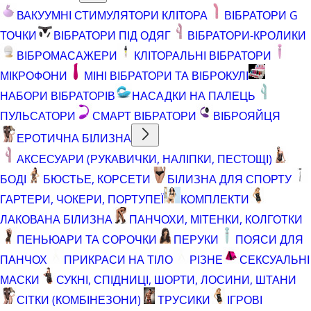
ВАКУУМНІ СТИМУЛЯТОРИ КЛІТОРА
ВІБРАТОРИ G
ТОЧКИ
ВІБРАТОРИ ПІД ОДЯГ
ВІБРАТОРИ-КРОЛИКИ
ВІБРОМАСАЖЕРИ
КЛІТОРАЛЬНІ ВІБРАТОРИ
МІКРОФОНИ
МІНІ ВІБРАТОРИ ТА ВІБРОКУЛІ
НАБОРИ ВІБРАТОРІВ
НАСАДКИ НА ПАЛЕЦЬ
ПУЛЬСАТОРИ
СМАРТ ВІБРАТОРИ
ВІБРОЯЙЦЯ
ЕРОТИЧНА БІЛИЗНА
АКСЕСУАРИ (РУКАВИЧКИ, НАЛІПКИ, ПЕСТОЩІ)
БОДІ
БЮСТЬЕ, КОРСЕТИ
БІЛИЗНА ДЛЯ СПОРТУ
ГАРТЕРИ, ЧОКЕРИ, ПОРТУПЕЇ
КОМПЛЕКТИ
ЛАКОВАНА БІЛИЗНА
ПАНЧОХИ, МІТЕНКИ, КОЛГОТКИ
ПЕНЬЮАРИ ТА СОРОЧКИ
ПЕРУКИ
ПОЯСИ ДЛЯ
ПАНЧОХ
ПРИКРАСИ НА ТІЛО
РІЗНЕ
СЕКСУАЛЬНІ
МАСКИ
СУКНІ, СПІДНИЦІ, ШОРТИ, ЛОСИНИ, ШТАНИ
СІТКИ (КОМБІНЕЗОНИ)
ТРУСИКИ
ІГРОВІ