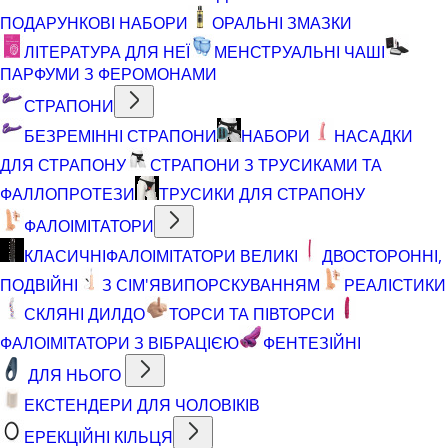
ПОДАРУНКОВІ НАБОРИ
ОРАЛЬНІ ЗМАЗКИ
ЛІТЕРАТУРА ДЛЯ НЕЇ
МЕНСТРУАЛЬНІ ЧАШІ
ПАРФУМИ З ФЕРОМОНАМИ
СТРАПОНИ
БЕЗРЕМІННІ СТРАПОНИ
НАБОРИ
НАСАДКИ
ДЛЯ СТРАПОНУ
СТРАПОНИ З ТРУСИКАМИ ТА
ФАЛЛОПРОТЕЗИ
ТРУСИКИ ДЛЯ СТРАПОНУ
ФАЛОІМІТАТОРИ
КЛАСИЧНІ
ФАЛОІМІТАТОРИ ВЕЛИКІ
ДВОСТОРОННІ,
ПОДВІЙНІ
З СІМ'ЯВИПОРСКУВАННЯМ
РЕАЛІСТИКИ
СКЛЯНІ ДИЛДО
ТОРСИ ТА ПІВТОРСИ
ФАЛОІМІТАТОРИ З ВІБРАЦІЄЮ
ФЕНТЕЗІЙНІ
ДЛЯ НЬОГО
ЕКСТЕНДЕРИ ДЛЯ ЧОЛОВІКІВ
ЕРЕКЦІЙНІ КІЛЬЦЯ