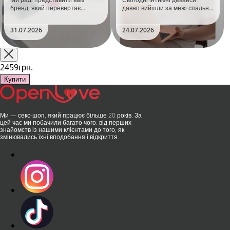
бренд, який перевертає
давно вийшли за межі спальні.
уявлення про інтимні іграшки
Дистанційне керування,
та вже встиг стати сенсацією
безшумні моторчики та
31.07.2026
24.07.2026
на міжнародній виставці API
стильний дизайн перетворили
Shanghai-2026!​LOVISS - це
їх на гаджет, який багато хто
поєднання унікальної естетики
використовує, тестує у
та бездога..
публічних місцях: у..
2459грн.
Купити
Ми — секс-шоп, який працює більше 20 років. За
цей час ми побачили багато чого: від перших
знайомств із нашими клієнтами до того, як
змінювались їхні вподобання і відкриття.