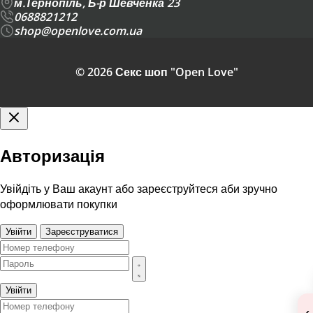
м.Тернопіль, Б-р Шевченка 23
0688821212
shop@openlove.com.ua
© 2026 Секс шоп "Open Love"
Авторизація
Увійдіть у Ваш акаунт або зареєструйтеся аби зручно
оформлювати покупки
Увійти
Зареєструватися
Увійти
‹