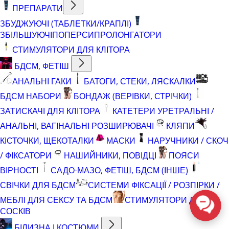
ПРЕПАРАТИ
ЗБУДЖУЮЧІ (ТАБЛЕТКИ/КРАПЛІ)
ЗБІЛЬШУЮЧІ
ПОПЕРСИ
ПРОЛОНГАТОРИ
СТИМУЛЯТОРИ ДЛЯ КЛІТОРА
БДСМ, ФЕТІШ
АНАЛЬНІ ГАКИ
БАТОГИ, СТЕКИ, ЛЯСКАЛКИ
БДСМ НАБОРИ
БОНДАЖ (ВЕРІВКИ, СТРІЧКИ)
ЗАТИСКАЧІ ДЛЯ КЛІТОРА
КАТЕТЕРИ УРЕТРАЛЬНІ /
АНАЛЬНІ, ВАГІНАЛЬНІ РОЗШИРЮВАЧІ
КЛЯПИ
КІСТОЧКИ, ЩЕКОТАЛКИ
МАСКИ
НАРУЧНИКИ / СКОЧ
/ ФІКСАТОРИ
НАШИЙНИКИ, ПОВІДЦІ
ПОЯСИ
ВІРНОСТІ
САДО-МАЗО, ФЕТІШ, БДСМ (ІНШЕ)
СВІЧКИ ДЛЯ БДСМ
СИСТЕМИ ФІКСАЦІЇ / РОЗПІРКИ /
МЕБЛІ ДЛЯ СЕКСУ ТА БДСМ
СТИМУЛЯТОРИ ДЛЯ
СОСКІВ
БІЛИЗНА І КОСТЮМИ