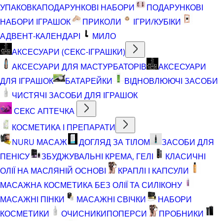
УПАКОВКА
ПОДАРУНКОВІ НАБОРИ
ПОДАРУНКОВІ
НАБОРИ ІГРАШОК
ПРИКОЛИ
ІГРИ/КУБІКИ
АДВЕНТ-КАЛЕНДАРІ
МИЛО
АКСЕСУАРИ (СЕКС-ІГРАШКИ)
АКСЕСУАРИ ДЛЯ МАСТУРБАТОРІВ
АКСЕСУАРИ
ДЛЯ ІГРАШОК
БАТАРЕЙКИ
ВІДНОВЛЮЮЧІ ЗАСОБИ
ЧИСТЯЧІ ЗАСОБИ ДЛЯ ІГРАШОК
СЕКС АПТЕЧКА
КОСМЕТИКА І ПРЕПАРАТИ
NURU МАСАЖ
ДОГЛЯД ЗА ТІЛОМ
ЗАСОБИ ДЛЯ
ПЕНІСУ
ЗБУДЖУВАЛЬНІ КРЕМА, ГЕЛІ
КЛАСИЧНІ
ОЛІЇ НА МАСЛЯНІЙ ОСНОВІ
КРАПЛІ І КАПСУЛИ
МАСАЖНА КОСМЕТИКА БЕЗ ОЛІЇ ТА СИЛІКОНУ
МАСАЖНІ ПІНКИ
МАСАЖНІ СВІЧКИ
НАБОРИ
КОСМЕТИКИ
ОЧИСНИКИ
ПОПЕРСИ
ПРОБНИКИ