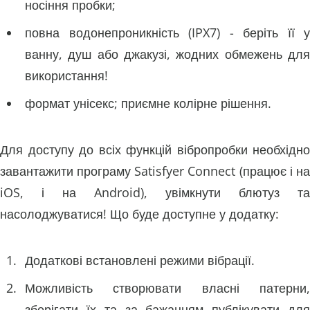
носіння пробки;
повна водонепроникність (IPX7) - беріть її у
ванну, душ або джакузі, жодних обмежень для
використання!
формат унісекс; приємне колірне рішення.
Для доступу до всіх функцій вібропробки необхідно
завантажити програму Satisfyer Connect (працює і на
iOS, і на Android), увімкнути блютуз та
насолоджуватися! Що буде доступне у додатку:
Додаткові встановлені режими вібрації.
Можливість створювати власні патерни,
зберігати їх та за бажанням публікувати для