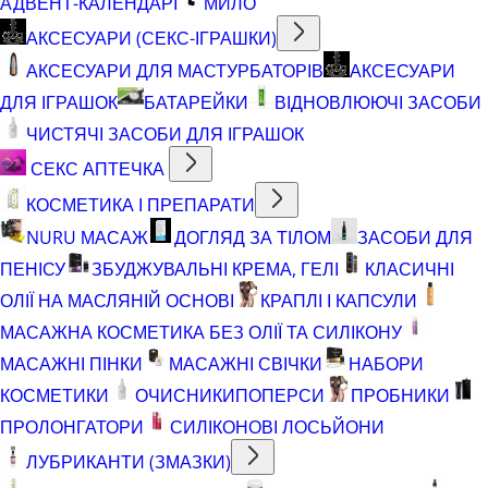
АДВЕНТ-КАЛЕНДАРІ
МИЛО
АКСЕСУАРИ (СЕКС-ІГРАШКИ)
АКСЕСУАРИ ДЛЯ МАСТУРБАТОРІВ
АКСЕСУАРИ
ДЛЯ ІГРАШОК
БАТАРЕЙКИ
ВІДНОВЛЮЮЧІ ЗАСОБИ
ЧИСТЯЧІ ЗАСОБИ ДЛЯ ІГРАШОК
СЕКС АПТЕЧКА
КОСМЕТИКА І ПРЕПАРАТИ
NURU МАСАЖ
ДОГЛЯД ЗА ТІЛОМ
ЗАСОБИ ДЛЯ
ПЕНІСУ
ЗБУДЖУВАЛЬНІ КРЕМА, ГЕЛІ
КЛАСИЧНІ
ОЛІЇ НА МАСЛЯНІЙ ОСНОВІ
КРАПЛІ І КАПСУЛИ
МАСАЖНА КОСМЕТИКА БЕЗ ОЛІЇ ТА СИЛІКОНУ
МАСАЖНІ ПІНКИ
МАСАЖНІ СВІЧКИ
НАБОРИ
КОСМЕТИКИ
ОЧИСНИКИ
ПОПЕРСИ
ПРОБНИКИ
ПРОЛОНГАТОРИ
СИЛІКОНОВІ ЛОСЬЙОНИ
ЛУБРИКАНТИ (ЗМАЗКИ)