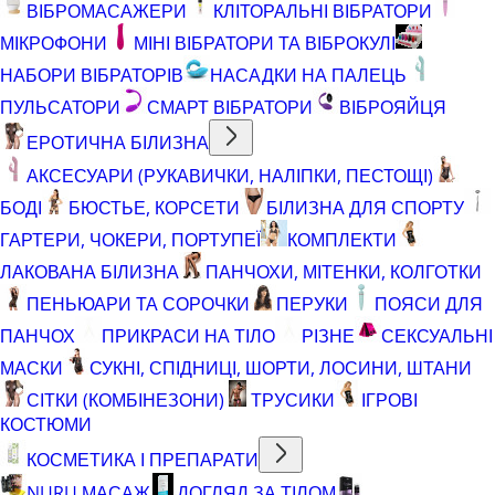
ВІБРОМАСАЖЕРИ
КЛІТОРАЛЬНІ ВІБРАТОРИ
МІКРОФОНИ
МІНІ ВІБРАТОРИ ТА ВІБРОКУЛІ
НАБОРИ ВІБРАТОРІВ
НАСАДКИ НА ПАЛЕЦЬ
ПУЛЬСАТОРИ
СМАРТ ВІБРАТОРИ
ВІБРОЯЙЦЯ
ЕРОТИЧНА БІЛИЗНА
АКСЕСУАРИ (РУКАВИЧКИ, НАЛІПКИ, ПЕСТОЩІ)
БОДІ
БЮСТЬЕ, КОРСЕТИ
БІЛИЗНА ДЛЯ СПОРТУ
ГАРТЕРИ, ЧОКЕРИ, ПОРТУПЕЇ
КОМПЛЕКТИ
ЛАКОВАНА БІЛИЗНА
ПАНЧОХИ, МІТЕНКИ, КОЛГОТКИ
ПЕНЬЮАРИ ТА СОРОЧКИ
ПЕРУКИ
ПОЯСИ ДЛЯ
ПАНЧОХ
ПРИКРАСИ НА ТІЛО
РІЗНЕ
СЕКСУАЛЬНІ
МАСКИ
СУКНІ, СПІДНИЦІ, ШОРТИ, ЛОСИНИ, ШТАНИ
СІТКИ (КОМБІНЕЗОНИ)
ТРУСИКИ
ІГРОВІ
КОСТЮМИ
КОСМЕТИКА І ПРЕПАРАТИ
NURU МАСАЖ
ДОГЛЯД ЗА ТІЛОМ