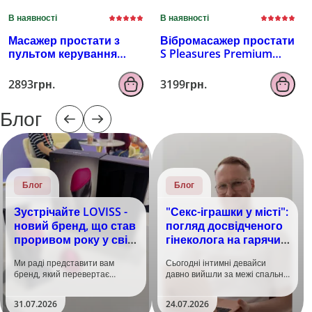
В наявності
В наявності
Масажер простати з
Вібромасажер простати
пультом керування
S Pleasures Premium
EROSPACE MEN'S PLAY
FUZZY, бірюзовий, з
B4
рельєфом, 10 режимів
2893грн.
3199грн.
вібрації
Блог
Блог
Блог
Зустрічайте LOVISS -
"Секс-іграшки у місті":
новий бренд, що став
погляд досвідченого
проривом року у світі
гінеколога на гарячий
задоволення!
тренд
Ми раді представити вам
Сьогодні інтимні девайси
бренд, який перевертає
давно вийшли за межі спальні.
уявлення про інтимні іграшки
Дистанційне керування,
та вже встиг стати сенсацією
безшумні моторчики та
31.07.2026
24.07.2026
на міжнародній виставці API
стильний дизайн перетворили