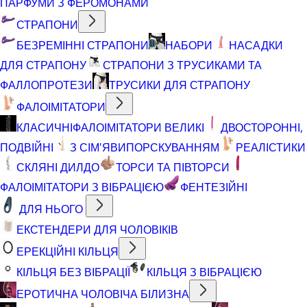
ПАРФУМИ З ФЕРОМОНАМИ
СТРАПОНИ
БЕЗРЕМІННІ СТРАПОНИ
НАБОРИ
НАСАДКИ
ДЛЯ СТРАПОНУ
СТРАПОНИ З ТРУСИКАМИ ТА
ФАЛЛОПРОТЕЗИ
ТРУСИКИ ДЛЯ СТРАПОНУ
ФАЛОІМІТАТОРИ
КЛАСИЧНІ
ФАЛОІМІТАТОРИ ВЕЛИКІ
ДВОСТОРОННІ,
ПОДВІЙНІ
З СІМ'ЯВИПОРСКУВАННЯМ
РЕАЛІСТИКИ
СКЛЯНІ ДИЛДО
ТОРСИ ТА ПІВТОРСИ
ФАЛОІМІТАТОРИ З ВІБРАЦІЄЮ
ФЕНТЕЗІЙНІ
ДЛЯ НЬОГО
ЕКСТЕНДЕРИ ДЛЯ ЧОЛОВІКІВ
ЕРЕКЦІЙНІ КІЛЬЦЯ
КІЛЬЦЯ БЕЗ ВІБРАЦІЇ
КІЛЬЦЯ З ВІБРАЦІЄЮ
ЕРОТИЧНА ЧОЛОВІЧА БІЛИЗНА