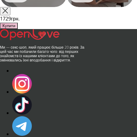
Shanghai-2026!​LOVISS - це
їх на гаджет, який багато хто
поєднання унікальної естетики
використовує, тестує у
та бездога..
публічних місцях: у..
1729грн.
Купити
Ми — секс-шоп, який працює більше 20 років. За
цей час ми побачили багато чого: від перших
знайомств із нашими клієнтами до того, як
змінювались їхні вподобання і відкриття.