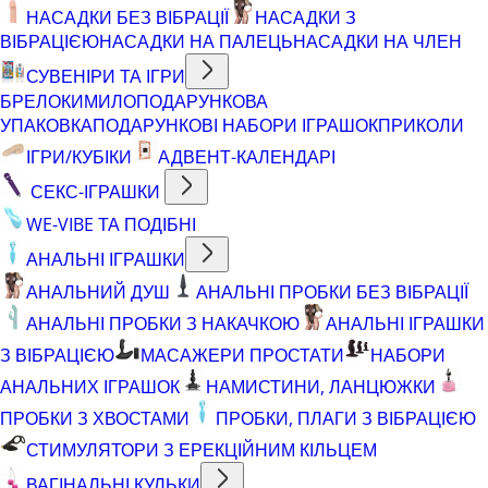
НАСАДКИ БЕЗ ВІБРАЦІЇ
НАСАДКИ З
ВІБРАЦІЄЮ
НАСАДКИ НА ПАЛЕЦЬ
НАСАДКИ НА ЧЛЕН
СУВЕНІРИ ТА ІГРИ
БРЕЛОКИ
МИЛО
ПОДАРУНКОВА
УПАКОВКА
ПОДАРУНКОВІ НАБОРИ ІГРАШОК
ПРИКОЛИ
ІГРИ/КУБІКИ
АДВЕНТ-КАЛЕНДАРІ
СЕКС-ІГРАШКИ
WE-VIBE ТА ПОДІБНІ
АНАЛЬНІ ІГРАШКИ
АНАЛЬНИЙ ДУШ
АНАЛЬНІ ПРОБКИ БЕЗ ВІБРАЦІЇ
АНАЛЬНІ ПРОБКИ З НАКАЧКОЮ
АНАЛЬНІ ІГРАШКИ
З ВІБРАЦІЄЮ
МАСАЖЕРИ ПРОСТАТИ
НАБОРИ
АНАЛЬНИХ ІГРАШОК
НАМИСТИНИ, ЛАНЦЮЖКИ
ПРОБКИ З ХВОСТАМИ
ПРОБКИ, ПЛАГИ З ВІБРАЦІЄЮ
СТИМУЛЯТОРИ З ЕРЕКЦІЙНИМ КІЛЬЦЕМ
ВАГІНАЛЬНІ КУЛЬКИ