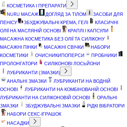
КОСМЕТИКА І ПРЕПАРАТИ
NURU МАСАЖ
ДОГЛЯД ЗА ТІЛОМ
ЗАСОБИ ДЛЯ
ПЕНІСУ
ЗБУДЖУВАЛЬНІ КРЕМА, ГЕЛІ
КЛАСИЧНІ
ОЛІЇ НА МАСЛЯНІЙ ОСНОВІ
КРАПЛІ І КАПСУЛИ
МАСАЖНА КОСМЕТИКА БЕЗ ОЛІЇ ТА СИЛІКОНУ
МАСАЖНІ ПІНКИ
МАСАЖНІ СВІЧКИ
НАБОРИ
КОСМЕТИКИ
ОЧИСНИКИ
ПОПЕРСИ
ПРОБНИКИ
ПРОЛОНГАТОРИ
СИЛІКОНОВІ ЛОСЬЙОНИ
ЛУБРИКАНТИ (ЗМАЗКИ)
АНАЛЬНІ ЗМАЗКИ
ЛУБРИКАНТИ НА ВОДНІЙ
ОСНОВІ
ЛУБРИКАНТИ НА КОМБІНОВАНІЙ ОСНОВІ
ЛУБРИКАНТИ НА СИЛІКОНОВІЙ ОСНОВІ
ОРАЛЬНІ
ЗМАЗКИ
ЗБУДЖУВАЛЬНІ ЗМАЗКИ
РІДКІ ВІБРАТОРИ
НАБОРИ СЕКС-ІГРАШОК
НАСАДКИ