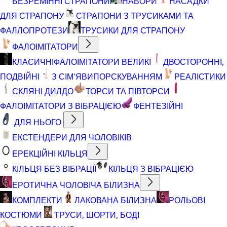
БЕЗРЕМІННІ СТРАПОНИ
НАБОРИ
НАСАДКИ
ДЛЯ СТРАПОНУ
СТРАПОНИ З ТРУСИКАМИ ТА
ФАЛЛОПРОТЕЗИ
ТРУСИКИ ДЛЯ СТРАПОНУ
ФАЛОІМІТАТОРИ
КЛАСИЧНІ
ФАЛОІМІТАТОРИ ВЕЛИКІ
ДВОСТОРОННІ,
ПОДВІЙНІ
З СІМ'ЯВИПОРСКУВАННЯМ
РЕАЛІСТИКИ
СКЛЯНІ ДИЛДО
ТОРСИ ТА ПІВТОРСИ
ФАЛОІМІТАТОРИ З ВІБРАЦІЄЮ
ФЕНТЕЗІЙНІ
ДЛЯ НЬОГО
ЕКСТЕНДЕРИ ДЛЯ ЧОЛОВІКІВ
ЕРЕКЦІЙНІ КІЛЬЦЯ
КІЛЬЦЯ БЕЗ ВІБРАЦІЇ
КІЛЬЦЯ З ВІБРАЦІЄЮ
ЕРОТИЧНА ЧОЛОВІЧА БІЛИЗНА
КОМПЛЕКТИ
ЛАКОВАНА БІЛИЗНА
РОЛЬОВІ
КОСТЮМИ
ТРУСИ, ШОРТИ, БОДІ