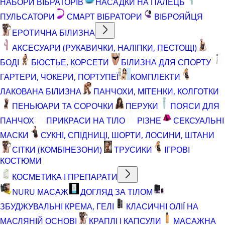
НАБОРИ ВІБРАТОРІВ
НАСАДКИ НА ПАЛЕЦЬ
ПУЛЬСАТОРИ
СМАРТ ВІБРАТОРИ
ВІБРОЯЙЦЯ
ЕРОТИЧНА БІЛИЗНА
АКСЕСУАРИ (РУКАВИЧКИ, НАЛІПКИ, ПЕСТОЩІ)
БОДІ
БЮСТЬЕ, КОРСЕТИ
БІЛИЗНА ДЛЯ СПОРТУ
ГАРТЕРИ, ЧОКЕРИ, ПОРТУПЕЇ
КОМПЛЕКТИ
ЛАКОВАНА БІЛИЗНА
ПАНЧОХИ, МІТЕНКИ, КОЛГОТКИ
ПЕНЬЮАРИ ТА СОРОЧКИ
ПЕРУКИ
ПОЯСИ ДЛЯ
ПАНЧОХ
ПРИКРАСИ НА ТІЛО
РІЗНЕ
СЕКСУАЛЬНІ
МАСКИ
СУКНІ, СПІДНИЦІ, ШОРТИ, ЛОСИНИ, ШТАНИ
СІТКИ (КОМБІНЕЗОНИ)
ТРУСИКИ
ІГРОВІ
КОСТЮМИ
КОСМЕТИКА І ПРЕПАРАТИ
NURU МАСАЖ
ДОГЛЯД ЗА ТІЛОМ
ЗБУДЖУВАЛЬНІ КРЕМА, ГЕЛІ
КЛАСИЧНІ ОЛІЇ НА
МАСЛЯНІЙ ОСНОВІ
КРАПЛІ І КАПСУЛИ
МАСАЖНА