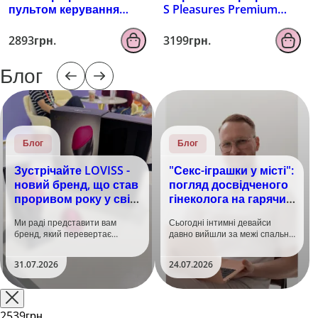
пультом керування
S Pleasures Premium
EROSPACE MEN'S PLAY
FUZZY, бірюзовий, з
B4
рельєфом, 10 режимів
2893грн.
3199грн.
вібрації
Блог
Блог
Блог
Зустрічайте LOVISS -
"Секс-іграшки у місті":
новий бренд, що став
погляд досвідченого
проривом року у світі
гінеколога на гарячий
задоволення!
тренд
Ми раді представити вам
Сьогодні інтимні девайси
бренд, який перевертає
давно вийшли за межі спальні.
уявлення про інтимні іграшки
Дистанційне керування,
та вже встиг стати сенсацією
безшумні моторчики та
31.07.2026
24.07.2026
на міжнародній виставці API
стильний дизайн перетворили
Shanghai-2026!​LOVISS - це
їх на гаджет, який багато хто
поєднання унікальної естетики
використовує, тестує у
та бездога..
публічних місцях: у..
2539грн.