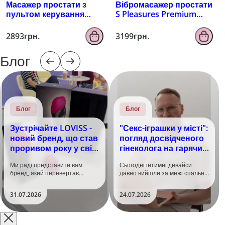
Масажер простати з
Вібромасажер простати
пультом керування
S Pleasures Premium
EROSPACE MEN'S PLAY
FUZZY, бірюзовий, з
B4
рельєфом, 10 режимів
2893грн.
3199грн.
вібрації
Блог
Блог
Блог
Зустрічайте LOVISS -
"Секс-іграшки у місті":
новий бренд, що став
погляд досвідченого
проривом року у світі
гінеколога на гарячий
задоволення!
тренд
Ми раді представити вам
Сьогодні інтимні девайси
бренд, який перевертає
давно вийшли за межі спальні.
уявлення про інтимні іграшки
Дистанційне керування,
та вже встиг стати сенсацією
безшумні моторчики та
31.07.2026
24.07.2026
на міжнародній виставці API
стильний дизайн перетворили
Shanghai-2026!​LOVISS - це
їх на гаджет, який багато хто
поєднання унікальної естетики
використовує, тестує у
та бездога..
публічних місцях: у..