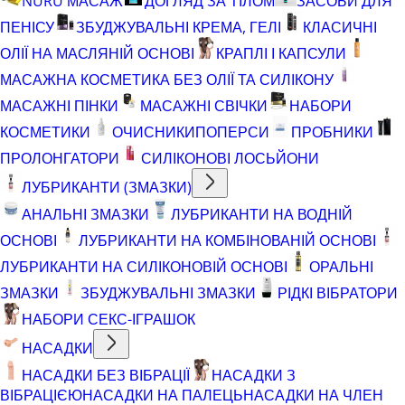
NURU МАСАЖ
ДОГЛЯД ЗА ТІЛОМ
ЗАСОБИ ДЛЯ
ПЕНІСУ
ЗБУДЖУВАЛЬНІ КРЕМА, ГЕЛІ
КЛАСИЧНІ
ОЛІЇ НА МАСЛЯНІЙ ОСНОВІ
КРАПЛІ І КАПСУЛИ
МАСАЖНА КОСМЕТИКА БЕЗ ОЛІЇ ТА СИЛІКОНУ
МАСАЖНІ ПІНКИ
МАСАЖНІ СВІЧКИ
НАБОРИ
КОСМЕТИКИ
ОЧИСНИКИ
ПОПЕРСИ
ПРОБНИКИ
ПРОЛОНГАТОРИ
СИЛІКОНОВІ ЛОСЬЙОНИ
ЛУБРИКАНТИ (ЗМАЗКИ)
АНАЛЬНІ ЗМАЗКИ
ЛУБРИКАНТИ НА ВОДНІЙ
ОСНОВІ
ЛУБРИКАНТИ НА КОМБІНОВАНІЙ ОСНОВІ
ЛУБРИКАНТИ НА СИЛІКОНОВІЙ ОСНОВІ
ОРАЛЬНІ
ЗМАЗКИ
ЗБУДЖУВАЛЬНІ ЗМАЗКИ
РІДКІ ВІБРАТОРИ
НАБОРИ СЕКС-ІГРАШОК
НАСАДКИ
НАСАДКИ БЕЗ ВІБРАЦІЇ
НАСАДКИ З
ВІБРАЦІЄЮ
НАСАДКИ НА ПАЛЕЦЬ
НАСАДКИ НА ЧЛЕН