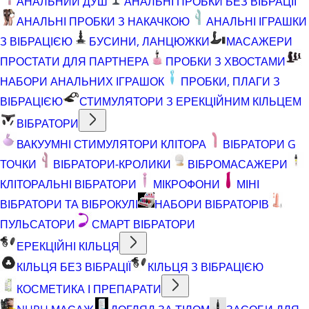
АНАЛЬНИЙ ДУШ
АНАЛЬНІ ПРОБКИ БЕЗ ВІБРАЦІЇ
АНАЛЬНІ ПРОБКИ З НАКАЧКОЮ
АНАЛЬНІ ІГРАШКИ
З ВІБРАЦІЄЮ
БУСИНИ, ЛАНЦЮЖКИ
МАСАЖЕРИ
ПРОСТАТИ ДЛЯ ПАРТНЕРА
ПРОБКИ З ХВОСТАМИ
НАБОРИ АНАЛЬНИХ ІГРАШОК
ПРОБКИ, ПЛАГИ З
ВІБРАЦІЄЮ
СТИМУЛЯТОРИ З ЕРЕКЦІЙНИМ КІЛЬЦЕМ
ВІБРАТОРИ
ВАКУУМНІ СТИМУЛЯТОРИ КЛІТОРА
ВІБРАТОРИ G
ТОЧКИ
ВІБРАТОРИ-КРОЛИКИ
ВІБРОМАСАЖЕРИ
КЛІТОРАЛЬНІ ВІБРАТОРИ
МІКРОФОНИ
МІНІ
ВІБРАТОРИ ТА ВІБРОКУЛІ
НАБОРИ ВІБРАТОРІВ
ПУЛЬСАТОРИ
СМАРТ ВІБРАТОРИ
ЕРЕКЦІЙНІ КІЛЬЦЯ
КІЛЬЦЯ БЕЗ ВІБРАЦІЇ
КІЛЬЦЯ З ВІБРАЦІЄЮ
КОСМЕТИКА І ПРЕПАРАТИ