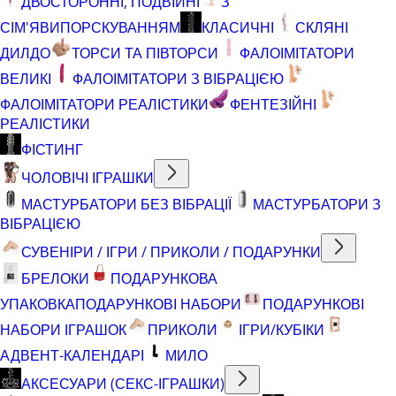
ДВОСТОРОННІ, ПОДВІЙНІ
З
СІМ'ЯВИПОРСКУВАННЯМ
КЛАСИЧНІ
СКЛЯНІ
ДИЛДО
ТОРСИ ТА ПІВТОРСИ
ФАЛОІМІТАТОРИ
ВЕЛИКІ
ФАЛОІМІТАТОРИ З ВІБРАЦІЄЮ
ФАЛОІМІТАТОРИ РЕАЛІСТИКИ
ФЕНТЕЗІЙНІ
РЕАЛІСТИКИ
ФІСТИНГ
ЧОЛОВІЧІ ІГРАШКИ
МАСТУРБАТОРИ БЕЗ ВІБРАЦІЇ
МАСТУРБАТОРИ З
ВІБРАЦІЄЮ
СУВЕНІРИ / ІГРИ / ПРИКОЛИ / ПОДАРУНКИ
БРЕЛОКИ
ПОДАРУНКОВА
УПАКОВКА
ПОДАРУНКОВІ НАБОРИ
ПОДАРУНКОВІ
НАБОРИ ІГРАШОК
ПРИКОЛИ
ІГРИ/КУБІКИ
АДВЕНТ-КАЛЕНДАРІ
МИЛО
АКСЕСУАРИ (СЕКС-ІГРАШКИ)