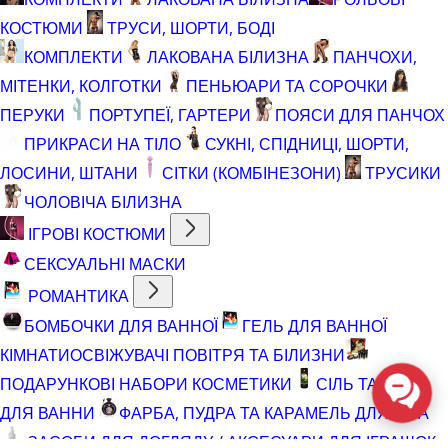
КОСТЮМИ
ТРУСИ, ШОРТИ, БОДІ
КОМПЛЕКТИ
ЛАКОВАНА БІЛИЗНА
ПАНЧОХИ,
МІТЕНКИ, КОЛГОТКИ
ПЕНЬЮАРИ ТА СОРОЧКИ
ПЕРУКИ
ПОРТУПЕЇ, ГАРТЕРИ
ПОЯСИ ДЛЯ ПАНЧОХ
ПРИКРАСИ НА ТІЛО
СУКНІ, СПІДНИЦІ, ШОРТИ,
ЛОСИНИ, ШТАНИ
СІТКИ (КОМБІНЕЗОНИ)
ТРУСИКИ
ЧОЛОВІЧА БІЛИЗНА
ІГРОВІ КОСТЮМИ
СЕКСУАЛЬНІ МАСКИ
РОМАНТИКА
БОМБОЧКИ ДЛЯ ВАННОЇ
ГЕЛЬ ДЛЯ ВАННОЇ
КІМНАТИ
ОСВІЖУВАЧІ ПОВІТРЯ ТА БІЛИЗНИ
ПОДАРУНКОВІ НАБОРИ КОСМЕТИКИ
СІЛЬ ТА ПІНА
ДЛЯ ВАННИ
ФАРБА, ПУДРА ТА КАРАМЕЛЬ ДЛЯ ТІЛА
ЗАСОБИ ДЛЯ ДОГЛЯДУ / АКСЕСУАРИ ДЛЯ ІГРАШОК