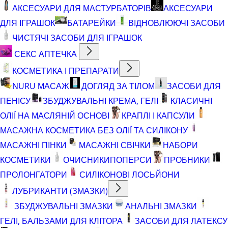
АКСЕСУАРИ ДЛЯ МАСТУРБАТОРІВ
АКСЕСУАРИ
ДЛЯ ІГРАШОК
БАТАРЕЙКИ
ВІДНОВЛЮЮЧІ ЗАСОБИ
ЧИСТЯЧІ ЗАСОБИ ДЛЯ ІГРАШОК
СЕКС АПТЕЧКА
КОСМЕТИКА І ПРЕПАРАТИ
NURU МАСАЖ
ДОГЛЯД ЗА ТІЛОМ
ЗАСОБИ ДЛЯ
ПЕНІСУ
ЗБУДЖУВАЛЬНІ КРЕМА, ГЕЛІ
КЛАСИЧНІ
ОЛІЇ НА МАСЛЯНІЙ ОСНОВІ
КРАПЛІ І КАПСУЛИ
МАСАЖНА КОСМЕТИКА БЕЗ ОЛІЇ ТА СИЛІКОНУ
МАСАЖНІ ПІНКИ
МАСАЖНІ СВІЧКИ
НАБОРИ
КОСМЕТИКИ
ОЧИСНИКИ
ПОПЕРСИ
ПРОБНИКИ
ПРОЛОНГАТОРИ
СИЛІКОНОВІ ЛОСЬЙОНИ
ЛУБРИКАНТИ (ЗМАЗКИ)
ЗБУДЖУВАЛЬНІ ЗМАЗКИ
АНАЛЬНІ ЗМАЗКИ
ГЕЛІ, БАЛЬЗАМИ ДЛЯ КЛІТОРА
ЗАСОБИ ДЛЯ ЛАТЕКСУ