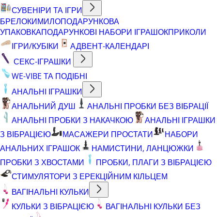
СУВЕНІРИ ТА ІГРИ
БРЕЛОКИ
МИЛО
ПОДАРУНКОВА
УПАКОВКА
ПОДАРУНКОВІ НАБОРИ ІГРАШОК
ПРИКОЛИ
ІГРИ/КУБІКИ
АДВЕНТ-КАЛЕНДАРІ
СЕКС-ІГРАШКИ
WE-VIBE ТА ПОДІБНІ
АНАЛЬНІ ІГРАШКИ
АНАЛЬНИЙ ДУШ
АНАЛЬНІ ПРОБКИ БЕЗ ВІБРАЦІЇ
АНАЛЬНІ ПРОБКИ З НАКАЧКОЮ
АНАЛЬНІ ІГРАШКИ
З ВІБРАЦІЄЮ
МАСАЖЕРИ ПРОСТАТИ
НАБОРИ
АНАЛЬНИХ ІГРАШОК
НАМИСТИНИ, ЛАНЦЮЖКИ
ПРОБКИ З ХВОСТАМИ
ПРОБКИ, ПЛАГИ З ВІБРАЦІЄЮ
СТИМУЛЯТОРИ З ЕРЕКЦІЙНИМ КІЛЬЦЕМ
ВАГІНАЛЬНІ КУЛЬКИ
КУЛЬКИ З ВІБРАЦІЄЮ
ВАГІНАЛЬНІ КУЛЬКИ БЕЗ