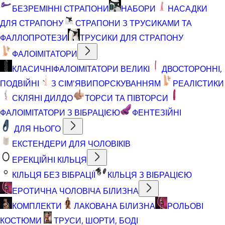
БЕЗРЕМІННІ СТРАПОНИ
НАБОРИ
НАСАДКИ
ДЛЯ СТРАПОНУ
СТРАПОНИ З ТРУСИКАМИ ТА
ФАЛЛОПРОТЕЗИ
ТРУСИКИ ДЛЯ СТРАПОНУ
ФАЛОІМІТАТОРИ
КЛАСИЧНІ
ФАЛОІМІТАТОРИ ВЕЛИКІ
ДВОСТОРОННІ,
ПОДВІЙНІ
З СІМ'ЯВИПОРСКУВАННЯМ
РЕАЛІСТИКИ
СКЛЯНІ ДИЛДО
ТОРСИ ТА ПІВТОРСИ
ФАЛОІМІТАТОРИ З ВІБРАЦІЄЮ
ФЕНТЕЗІЙНІ
ДЛЯ НЬОГО
ЕКСТЕНДЕРИ ДЛЯ ЧОЛОВІКІВ
ЕРЕКЦІЙНІ КІЛЬЦЯ
КІЛЬЦЯ БЕЗ ВІБРАЦІЇ
КІЛЬЦЯ З ВІБРАЦІЄЮ
ЕРОТИЧНА ЧОЛОВІЧА БІЛИЗНА
КОМПЛЕКТИ
ЛАКОВАНА БІЛИЗНА
РОЛЬОВІ
КОСТЮМИ
ТРУСИ, ШОРТИ, БОДІ