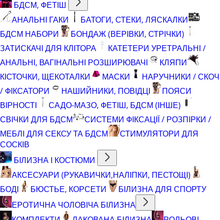
БДСМ, ФЕТІШ
АНАЛЬНІ ГАКИ
БАТОГИ, СТЕКИ, ЛЯСКАЛКИ
БДСМ НАБОРИ
БОНДАЖ (ВЕРІВКИ, СТРІЧКИ)
ЗАТИСКАЧІ ДЛЯ КЛІТОРА
КАТЕТЕРИ УРЕТРАЛЬНІ /
АНАЛЬНІ, ВАГІНАЛЬНІ РОЗШИРЮВАЧІ
КЛЯПИ
КІСТОЧКИ, ЩЕКОТАЛКИ
МАСКИ
НАРУЧНИКИ / СКОЧ
/ ФІКСАТОРИ
НАШИЙНИКИ, ПОВІДЦІ
ПОЯСИ
ВІРНОСТІ
САДО-МАЗО, ФЕТІШ, БДСМ (ІНШЕ)
СВІЧКИ ДЛЯ БДСМ
СИСТЕМИ ФІКСАЦІЇ / РОЗПІРКИ /
МЕБЛІ ДЛЯ СЕКСУ ТА БДСМ
СТИМУЛЯТОРИ ДЛЯ
СОСКІВ
БІЛИЗНА І КОСТЮМИ
АКСЕСУАРИ (РУКАВИЧКИ,НАЛІПКИ, ПЕСТОЩІ)
БОДІ
БЮСТЬЕ, КОРСЕТИ
БІЛИЗНА ДЛЯ СПОРТУ
ЕРОТИЧНА ЧОЛОВІЧА БІЛИЗНА
КОМПЛЕКТИ
ЛАКОВАНА БІЛИЗНА
РОЛЬОВІ