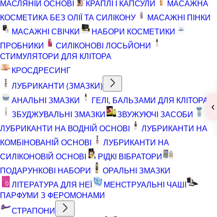
МАСЛЯНІЙ ОСНОВІ
КРАПЛІ І КАПСУЛИ
МАСАЖНА
КОСМЕТИКА БЕЗ ОЛІЇ ТА СИЛІКОНУ
МАСАЖНІ ПІНКИ
МАСАЖНІ СВІЧКИ
НАБОРИ КОСМЕТИКИ
ПРОБНИКИ
СИЛІКОНОВІ ЛОСЬЙОНИ
СТИМУЛЯТОРИ ДЛЯ КЛІТОРА
КРОСДРЕСИНГ
ЛУБРИКАНТИ (ЗМАЗКИ)
АНАЛЬНІ ЗМАЗКИ
ГЕЛІ, БАЛЬЗАМИ ДЛЯ КЛІТОРА
‹
ЗБУДЖУВАЛЬНІ ЗМАЗКИ
ЗВУЖУЮЧІ ЗАСОБИ
ЛУБРИКАНТИ НА ВОДНІЙ ОСНОВІ
ЛУБРИКАНТИ НА
КОМБІНОВАНІЙ ОСНОВІ
ЛУБРИКАНТИ НА
СИЛІКОНОВІЙ ОСНОВІ
РІДКІ ВІБРАТОРИ
ПОДАРУНКОВІ НАБОРИ
ОРАЛЬНІ ЗМАЗКИ
ЛІТЕРАТУРА ДЛЯ НЕЇ
МЕНСТРУАЛЬНІ ЧАШІ
ПАРФУМИ З ФЕРОМОНАМИ
СТРАПОНИ