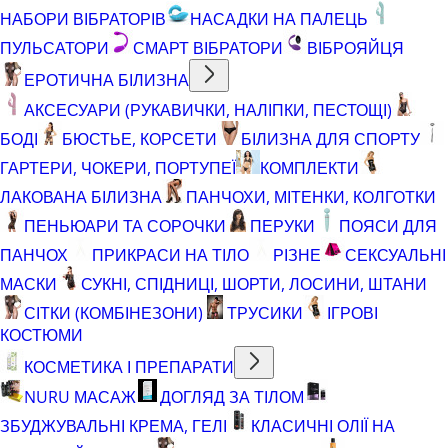
НАБОРИ ВІБРАТОРІВ
НАСАДКИ НА ПАЛЕЦЬ
ПУЛЬСАТОРИ
СМАРТ ВІБРАТОРИ
ВІБРОЯЙЦЯ
ЕРОТИЧНА БІЛИЗНА
АКСЕСУАРИ (РУКАВИЧКИ, НАЛІПКИ, ПЕСТОЩІ)
БОДІ
БЮСТЬЕ, КОРСЕТИ
БІЛИЗНА ДЛЯ СПОРТУ
ГАРТЕРИ, ЧОКЕРИ, ПОРТУПЕЇ
КОМПЛЕКТИ
ЛАКОВАНА БІЛИЗНА
ПАНЧОХИ, МІТЕНКИ, КОЛГОТКИ
ПЕНЬЮАРИ ТА СОРОЧКИ
ПЕРУКИ
ПОЯСИ ДЛЯ
ПАНЧОХ
ПРИКРАСИ НА ТІЛО
РІЗНЕ
СЕКСУАЛЬНІ
МАСКИ
СУКНІ, СПІДНИЦІ, ШОРТИ, ЛОСИНИ, ШТАНИ
СІТКИ (КОМБІНЕЗОНИ)
ТРУСИКИ
ІГРОВІ
КОСТЮМИ
КОСМЕТИКА І ПРЕПАРАТИ
NURU МАСАЖ
ДОГЛЯД ЗА ТІЛОМ
ЗБУДЖУВАЛЬНІ КРЕМА, ГЕЛІ
КЛАСИЧНІ ОЛІЇ НА