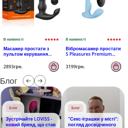
В наявності
В наявності
Масажер простати з
Вібромасажер простати
пультом керування
S Pleasures Premium
EROSPACE MEN'S PLAY
FUZZY, бірюзовий, з
B4
рельєфом, 10 режимів
2893грн.
3199грн.
вібрації
Блог
Блог
Блог
Зустрічайте LOVISS -
"Секс-іграшки у місті":
новий бренд, що став
погляд досвідченого