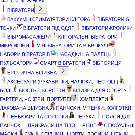
ПОМПИ ЖІНОЧІ
ВІБРАТОРИ
ВАКУУМНІ СТИМУЛЯТОРИ КЛІТОРА
ВІБРАТОРИ G
ТОЧКИ
ВІБРАТОРИ ПІД ОДЯГ
ВІБРАТОРИ-КРОЛИКИ
ВІБРОМАСАЖЕРИ
КЛІТОРАЛЬНІ ВІБРАТОРИ
МІКРОФОНИ
МІНІ ВІБРАТОРИ ТА ВІБРОКУЛІ
НАБОРИ ВІБРАТОРІВ
НАСАДКИ НА ПАЛЕЦЬ
ПУЛЬСАТОРИ
СМАРТ ВІБРАТОРИ
ВІБРОЯЙЦЯ
ЕРОТИЧНА БІЛИЗНА
АКСЕСУАРИ (РУКАВИЧКИ, НАЛІПКИ, ПЕСТОЩІ)
БОДІ
БЮСТЬЕ, КОРСЕТИ
БІЛИЗНА ДЛЯ СПОРТУ
ГАРТЕРИ, ЧОКЕРИ, ПОРТУПЕЇ
КОМПЛЕКТИ
ЛАКОВАНА БІЛИЗНА
ПАНЧОХИ, МІТЕНКИ, КОЛГОТКИ
ПЕНЬЮАРИ ТА СОРОЧКИ
ПЕРУКИ
ПОЯСИ ДЛЯ
ПАНЧОХ
ПРИКРАСИ НА ТІЛО
РІЗНЕ
СЕКСУАЛЬНІ
МАСКИ
СУКНІ, СПІДНИЦІ, ШОРТИ, ЛОСИНИ, ШТАНИ