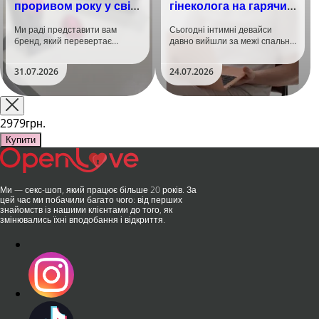
проривом року у світі
гінеколога на гарячий
задоволення!
тренд
Ми раді представити вам
Сьогодні інтимні девайси
бренд, який перевертає
давно вийшли за межі спальні.
уявлення про інтимні іграшки
Дистанційне керування,
та вже встиг стати сенсацією
безшумні моторчики та
31.07.2026
24.07.2026
на міжнародній виставці API
стильний дизайн перетворили
Shanghai-2026!​LOVISS - це
їх на гаджет, який багато хто
поєднання унікальної естетики
використовує, тестує у
та бездога..
публічних місцях: у..
2979грн.
Купити
Ми — секс-шоп, який працює більше 20 років. За
цей час ми побачили багато чого: від перших
знайомств із нашими клієнтами до того, як
змінювались їхні вподобання і відкриття.