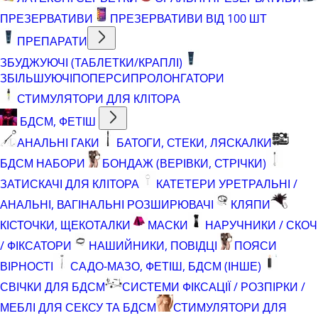
ПРЕЗЕРВАТИВИ
ПРЕЗЕРВАТИВИ ВІД 100 ШТ
ПРЕПАРАТИ
ЗБУДЖУЮЧІ (ТАБЛЕТКИ/КРАПЛІ)
ЗБІЛЬШУЮЧІ
ПОПЕРСИ
ПРОЛОНГАТОРИ
СТИМУЛЯТОРИ ДЛЯ КЛІТОРА
БДСМ, ФЕТІШ
АНАЛЬНІ ГАКИ
БАТОГИ, СТЕКИ, ЛЯСКАЛКИ
БДСМ НАБОРИ
БОНДАЖ (ВЕРІВКИ, СТРІЧКИ)
ЗАТИСКАЧІ ДЛЯ КЛІТОРА
КАТЕТЕРИ УРЕТРАЛЬНІ /
АНАЛЬНІ, ВАГІНАЛЬНІ РОЗШИРЮВАЧІ
КЛЯПИ
КІСТОЧКИ, ЩЕКОТАЛКИ
МАСКИ
НАРУЧНИКИ / СКОЧ
/ ФІКСАТОРИ
НАШИЙНИКИ, ПОВІДЦІ
ПОЯСИ
ВІРНОСТІ
САДО-МАЗО, ФЕТІШ, БДСМ (ІНШЕ)
СВІЧКИ ДЛЯ БДСМ
СИСТЕМИ ФІКСАЦІЇ / РОЗПІРКИ /
МЕБЛІ ДЛЯ СЕКСУ ТА БДСМ
СТИМУЛЯТОРИ ДЛЯ