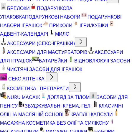
БРЕЛОКИ
ПОДАРУНКОВА
УПАКОВКА
ПОДАРУНКОВІ НАБОРИ
ПОДАРУНКОВІ
НАБОРИ ІГРАШОК
ПРИКОЛИ
ІГРИ/КУБІКИ
АДВЕНТ-КАЛЕНДАРІ
МИЛО
АКСЕСУАРИ (СЕКС-ІГРАШКИ)
АКСЕСУАРИ ДЛЯ МАСТУРБАТОРІВ
АКСЕСУАРИ
ДЛЯ ІГРАШОК
БАТАРЕЙКИ
ВІДНОВЛЮЮЧІ ЗАСОБИ
ЧИСТЯЧІ ЗАСОБИ ДЛЯ ІГРАШОК
СЕКС АПТЕЧКА
КОСМЕТИКА І ПРЕПАРАТИ
NURU МАСАЖ
ДОГЛЯД ЗА ТІЛОМ
ЗАСОБИ ДЛЯ
ПЕНІСУ
ЗБУДЖУВАЛЬНІ КРЕМА, ГЕЛІ
КЛАСИЧНІ
ОЛІЇ НА МАСЛЯНІЙ ОСНОВІ
КРАПЛІ І КАПСУЛИ
МАСАЖНА КОСМЕТИКА БЕЗ ОЛІЇ ТА СИЛІКОНУ
МАСАЖНІ ПІНКИ
МАСАЖНІ СВІЧКИ
НАБОРИ