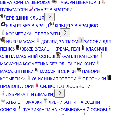
ВІБРАТОРИ ТА ВІБРОКУЛІ
НАБОРИ ВІБРАТОРІВ
ПУЛЬСАТОРИ
СМАРТ ВІБРАТОРИ
ЕРЕКЦІЙНІ КІЛЬЦЯ
КІЛЬЦЯ БЕЗ ВІБРАЦІЇ
КІЛЬЦЯ З ВІБРАЦІЄЮ
КОСМЕТИКА І ПРЕПАРАТИ
NURU МАСАЖ
ДОГЛЯД ЗА ТІЛОМ
ЗАСОБИ ДЛЯ
ПЕНІСУ
ЗБУДЖУВАЛЬНІ КРЕМА, ГЕЛІ
КЛАСИЧНІ
ОЛІЇ НА МАСЛЯНІЙ ОСНОВІ
КРАПЛІ І КАПСУЛИ
МАСАЖНА КОСМЕТИКА БЕЗ ОЛІЇ ТА СИЛІКОНУ
МАСАЖНІ ПІНКИ
МАСАЖНІ СВІЧКИ
НАБОРИ
КОСМЕТИКИ
ОЧИСНИКИ
ПОПЕРСИ
ПРОБНИКИ
ПРОЛОНГАТОРИ
СИЛІКОНОВІ ЛОСЬЙОНИ
ЛУБРИКАНТИ (ЗМАЗКИ)
АНАЛЬНІ ЗМАЗКИ
ЛУБРИКАНТИ НА ВОДНІЙ
ОСНОВІ
ЛУБРИКАНТИ НА КОМБІНОВАНІЙ ОСНОВІ