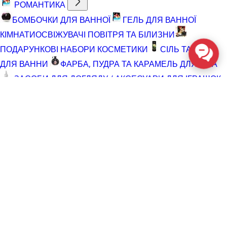
РОМАНТИКА
БОМБОЧКИ ДЛЯ ВАННОЇ
ГЕЛЬ ДЛЯ ВАННОЇ
КІМНАТИ
ОСВІЖУВАЧІ ПОВІТРЯ ТА БІЛИЗНИ
ПОДАРУНКОВІ НАБОРИ КОСМЕТИКИ
СІЛЬ ТА ПІНА
ДЛЯ ВАННИ
ФАРБА, ПУДРА ТА КАРАМЕЛЬ ДЛЯ ТІЛА
ЗАСОБИ ДЛЯ ДОГЛЯДУ / АКСЕСУАРИ ДЛЯ ІГРАШОК
АКСЕСУАРИ ДЛЯ МАСТУРБАТОРІВ
АКСЕСУАРИ
ДЛЯ ІГРАШОК
БАТАРЕЙКИ
ВІДНОВЛЮЮЧІ ЗАСОБИ
ЧИСТЯЧІ ЗАСОБИ ДЛЯ ІГРАШОК
ДОГЛЯД ЗА ТІЛОМ
ГЕЛІ ДЛЯ ДУШУ
ДЛЯ ГОЛІННЯ ТА ДОГЛЯД ПІСЛЯ
ДЛЯ ІНТИМНОЇ ГІГІЄНИ СПРЕЇ, ПІНКИ, СЕРВЕТКИ
ОСВІТЛЮВАЛЬНІ ЗАСОБИ
СПРЕЇ З БЛИСКОМ
СПРИНЦЮВАННЯ
ТРИМЕР І ЗАСОБИ ПРОТИ
ВОЛОССЯ