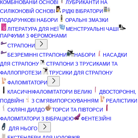
КОМБІНОВАНІЙ ОСНОВІ
ЛУБРИКАНТИ НА
СИЛІКОНОВІЙ ОСНОВІ
РІДКІ ВІБРАТОРИ
ПОДАРУНКОВІ НАБОРИ
ОРАЛЬНІ ЗМАЗКИ
ЛІТЕРАТУРА ДЛЯ НЕЇ
МЕНСТРУАЛЬНІ ЧАШІ
ПАРФУМИ З ФЕРОМОНАМИ
СТРАПОНИ
БЕЗРЕМІННІ СТРАПОНИ
НАБОРИ
НАСАДКИ
ДЛЯ СТРАПОНУ
СТРАПОНИ З ТРУСИКАМИ ТА
ФАЛЛОПРОТЕЗИ
ТРУСИКИ ДЛЯ СТРАПОНУ
ФАЛОІМІТАТОРИ
КЛАСИЧНІ
ФАЛОІМІТАТОРИ ВЕЛИКІ
ДВОСТОРОННІ,
ПОДВІЙНІ
З СІМ'ЯВИПОРСКУВАННЯМ
РЕАЛІСТИКИ
СКЛЯНІ ДИЛДО
ТОРСИ ТА ПІВТОРСИ
ФАЛОІМІТАТОРИ З ВІБРАЦІЄЮ
ФЕНТЕЗІЙНІ
ДЛЯ НЬОГО
ЕКСТЕНДЕРИ ДЛЯ ЧОЛОВІКІВ