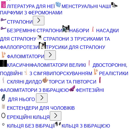
ЛІТЕРАТУРА ДЛЯ НЕЇ
МЕНСТРУАЛЬНІ ЧАШІ
ПАРФУМИ З ФЕРОМОНАМИ
СТРАПОНИ
БЕЗРЕМІННІ СТРАПОНИ
НАБОРИ
НАСАДКИ
ДЛЯ СТРАПОНУ
СТРАПОНИ З ТРУСИКАМИ ТА
ФАЛЛОПРОТЕЗИ
ТРУСИКИ ДЛЯ СТРАПОНУ
ФАЛОІМІТАТОРИ
КЛАСИЧНІ
ФАЛОІМІТАТОРИ ВЕЛИКІ
ДВОСТОРОННІ,
ПОДВІЙНІ
З СІМ'ЯВИПОРСКУВАННЯМ
РЕАЛІСТИКИ
СКЛЯНІ ДИЛДО
ТОРСИ ТА ПІВТОРСИ
ФАЛОІМІТАТОРИ З ВІБРАЦІЄЮ
ФЕНТЕЗІЙНІ
ДЛЯ НЬОГО
ЕКСТЕНДЕРИ ДЛЯ ЧОЛОВІКІВ
ЕРЕКЦІЙНІ КІЛЬЦЯ
КІЛЬЦЯ БЕЗ ВІБРАЦІЇ
КІЛЬЦЯ З ВІБРАЦІЄЮ