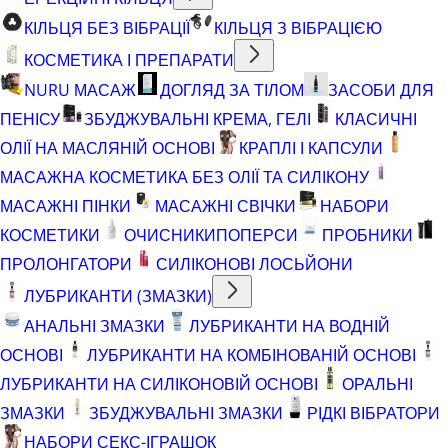
КІЛЬЦЯ БЕЗ ВІБРАЦІЇ
КІЛЬЦЯ З ВІБРАЦІЄЮ
КОСМЕТИКА І ПРЕПАРАТИ
NURU МАСАЖ
ДОГЛЯД ЗА ТІЛОМ
ЗАСОБИ ДЛЯ
ПЕНІСУ
ЗБУДЖУВАЛЬНІ КРЕМА, ГЕЛІ
КЛАСИЧНІ
ОЛІЇ НА МАСЛЯНІЙ ОСНОВІ
КРАПЛІ І КАПСУЛИ
МАСАЖНА КОСМЕТИКА БЕЗ ОЛІЇ ТА СИЛІКОНУ
МАСАЖНІ ПІНКИ
МАСАЖНІ СВІЧКИ
НАБОРИ
КОСМЕТИКИ
ОЧИСНИКИ
ПОПЕРСИ
ПРОБНИКИ
ПРОЛОНГАТОРИ
СИЛІКОНОВІ ЛОСЬЙОНИ
ЛУБРИКАНТИ (ЗМАЗКИ)
АНАЛЬНІ ЗМАЗКИ
ЛУБРИКАНТИ НА ВОДНІЙ
ОСНОВІ
ЛУБРИКАНТИ НА КОМБІНОВАНІЙ ОСНОВІ
ЛУБРИКАНТИ НА СИЛІКОНОВІЙ ОСНОВІ
ОРАЛЬНІ
ЗМАЗКИ
ЗБУДЖУВАЛЬНІ ЗМАЗКИ
РІДКІ ВІБРАТОРИ
НАБОРИ СЕКС-ІГРАШОК