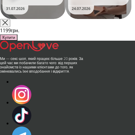
уявлення про інтимні іграшки
Дистанційне керування,
та вже встиг стати сенсацією
безшумні моторчики та
31.07.2026
24.07.2026
на міжнародній виставці API
стильний дизайн перетворили
Shanghai-2026!​LOVISS - це
їх на гаджет, який багато хто
поєднання унікальної естетики
використовує, тестує у
та бездога..
публічних місцях: у..
1199грн.
Купити
Ми — секс-шоп, який працює більше 20 років. За
цей час ми побачили багато чого: від перших
знайомств із нашими клієнтами до того, як
змінювались їхні вподобання і відкриття.