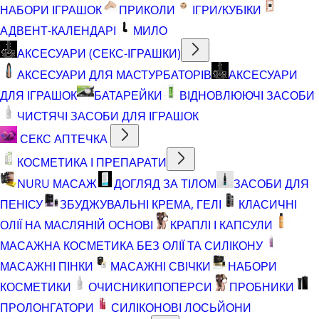
НАБОРИ ІГРАШОК
ПРИКОЛИ
ІГРИ/КУБІКИ
АДВЕНТ-КАЛЕНДАРІ
МИЛО
АКСЕСУАРИ (СЕКС-ІГРАШКИ)
АКСЕСУАРИ ДЛЯ МАСТУРБАТОРІВ
АКСЕСУАРИ
ДЛЯ ІГРАШОК
БАТАРЕЙКИ
ВІДНОВЛЮЮЧІ ЗАСОБИ
ЧИСТЯЧІ ЗАСОБИ ДЛЯ ІГРАШОК
СЕКС АПТЕЧКА
КОСМЕТИКА І ПРЕПАРАТИ
NURU МАСАЖ
ДОГЛЯД ЗА ТІЛОМ
ЗАСОБИ ДЛЯ
ПЕНІСУ
ЗБУДЖУВАЛЬНІ КРЕМА, ГЕЛІ
КЛАСИЧНІ
ОЛІЇ НА МАСЛЯНІЙ ОСНОВІ
КРАПЛІ І КАПСУЛИ
МАСАЖНА КОСМЕТИКА БЕЗ ОЛІЇ ТА СИЛІКОНУ
МАСАЖНІ ПІНКИ
МАСАЖНІ СВІЧКИ
НАБОРИ
КОСМЕТИКИ
ОЧИСНИКИ
ПОПЕРСИ
ПРОБНИКИ
ПРОЛОНГАТОРИ
СИЛІКОНОВІ ЛОСЬЙОНИ