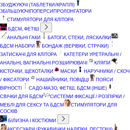
ЗБУДЖУЮЧІ (ТАБЛЕТКИ/КРАПЛІ)
ЗБІЛЬШУЮЧІ
ПОПЕРСИ
ПРОЛОНГАТОРИ
СТИМУЛЯТОРИ ДЛЯ КЛІТОРА
БДСМ, ФЕТІШ
АНАЛЬНІ ГАКИ
БАТОГИ, СТЕКИ, ЛЯСКАЛКИ
БДСМ НАБОРИ
БОНДАЖ (ВЕРІВКИ, СТРІЧКИ)
ЗАТИСКАЧІ ДЛЯ КЛІТОРА
КАТЕТЕРИ УРЕТРАЛЬНІ /
АНАЛЬНІ, ВАГІНАЛЬНІ РОЗШИРЮВАЧІ
КЛЯПИ
КІСТОЧКИ, ЩЕКОТАЛКИ
МАСКИ
НАРУЧНИКИ / СКОЧ
/ ФІКСАТОРИ
НАШИЙНИКИ, ПОВІДЦІ
ПОЯСИ
ВІРНОСТІ
САДО-МАЗО, ФЕТІШ, БДСМ (ІНШЕ)
СВІЧКИ ДЛЯ БДСМ
СИСТЕМИ ФІКСАЦІЇ / РОЗПІРКИ /
МЕБЛІ ДЛЯ СЕКСУ ТА БДСМ
СТИМУЛЯТОРИ ДЛЯ
СОСКІВ
БІЛИЗНА І КОСТЮМИ
АКСЕСУАРИ (РУКАВИЧКИ,НАЛІПКИ, ПЕСТОЩІ)