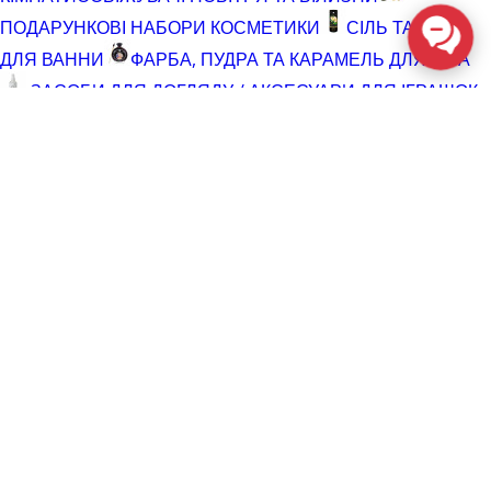
ПОДАРУНКОВІ НАБОРИ КОСМЕТИКИ
СІЛЬ ТА ПІНА
ДЛЯ ВАННИ
ФАРБА, ПУДРА ТА КАРАМЕЛЬ ДЛЯ ТІЛА
ЗАСОБИ ДЛЯ ДОГЛЯДУ / АКСЕСУАРИ ДЛЯ ІГРАШОК
АКСЕСУАРИ ДЛЯ МАСТУРБАТОРІВ
АКСЕСУАРИ
ДЛЯ ІГРАШОК
БАТАРЕЙКИ
ВІДНОВЛЮЮЧІ ЗАСОБИ
ЧИСТЯЧІ ЗАСОБИ ДЛЯ ІГРАШОК
ДОГЛЯД ЗА ТІЛОМ
ГЕЛІ ДЛЯ ДУШУ
ДЛЯ ГОЛІННЯ ТА ДОГЛЯД ПІСЛЯ
ДЛЯ ІНТИМНОЇ ГІГІЄНИ СПРЕЇ, ПІНКИ, СЕРВЕТКИ
ОСВІТЛЮВАЛЬНІ ЗАСОБИ
СПРЕЇ З БЛИСКОМ
СПРИНЦЮВАННЯ
ТРИМЕР І ЗАСОБИ ПРОТИ
ВОЛОССЯ
РОЗПРОДАЖ
КОСМЕТИКА ТА ЛУБРИКАНТИ (SALE)
СЕКС-