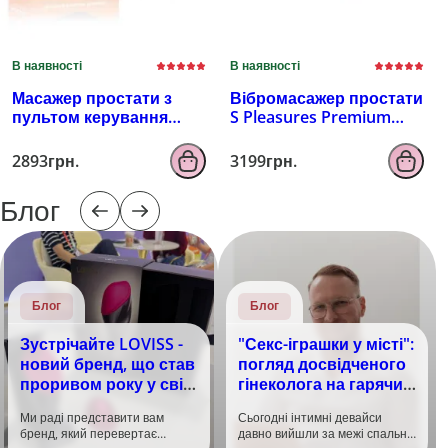
В наявності
В наявності
Масажер простати з
Вібромасажер простати
пультом керування
S Pleasures Premium
EROSPACE MEN'S PLAY
FUZZY, бірюзовий, з
B4
рельєфом, 10 режимів
2893грн.
3199грн.
вібрації
Блог
Блог
Блог
Зустрічайте LOVISS -
"Секс-іграшки у місті":
новий бренд, що став
погляд досвідченого
проривом року у світі
гінеколога на гарячий
задоволення!
тренд
Ми раді представити вам
Сьогодні інтимні девайси
бренд, який перевертає
давно вийшли за межі спальні.