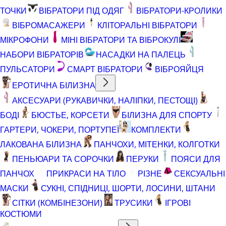
ТОЧКИ
ВІБРАТОРИ ПІД ОДЯГ
ВІБРАТОРИ-КРОЛИКИ
ВІБРОМАСАЖЕРИ
КЛІТОРАЛЬНІ ВІБРАТОРИ
МІКРОФОНИ
МІНІ ВІБРАТОРИ ТА ВІБРОКУЛІ
НАБОРИ ВІБРАТОРІВ
НАСАДКИ НА ПАЛЕЦЬ
ПУЛЬСАТОРИ
СМАРТ ВІБРАТОРИ
ВІБРОЯЙЦЯ
ЕРОТИЧНА БІЛИЗНА
АКСЕСУАРИ (РУКАВИЧКИ, НАЛІПКИ, ПЕСТОЩІ)
БОДІ
БЮСТЬЕ, КОРСЕТИ
БІЛИЗНА ДЛЯ СПОРТУ
ГАРТЕРИ, ЧОКЕРИ, ПОРТУПЕЇ
КОМПЛЕКТИ
ЛАКОВАНА БІЛИЗНА
ПАНЧОХИ, МІТЕНКИ, КОЛГОТКИ
ПЕНЬЮАРИ ТА СОРОЧКИ
ПЕРУКИ
ПОЯСИ ДЛЯ
ПАНЧОХ
ПРИКРАСИ НА ТІЛО
РІЗНЕ
СЕКСУАЛЬНІ
МАСКИ
СУКНІ, СПІДНИЦІ, ШОРТИ, ЛОСИНИ, ШТАНИ
СІТКИ (КОМБІНЕЗОНИ)
ТРУСИКИ
ІГРОВІ
КОСТЮМИ