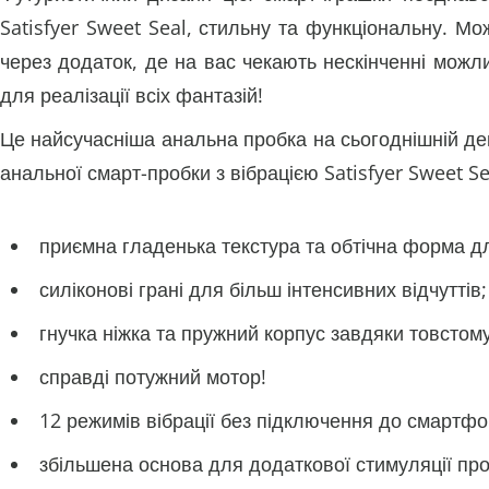
Satisfyer Sweet Seal, стильну та функціональну. Мо
через додаток, де на вас чекають нескінченні можлив
для реалізації всіх фантазій!
Це найсучасніша анальна пробка на сьогоднішній де
анальної смарт-пробки з вібрацією Satisfyer Sweet Se
приємна гладенька текстура та обтічна форма д
силіконові грані для більш інтенсивних відчуттів;
гнучка ніжка та пружний корпус завдяки товстом
справді потужний мотор!
12 режимів вібрації без підключення до смартфону:
збільшена основа для додаткової стимуляції пр