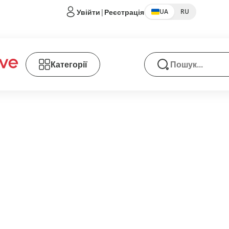
Увійти
|
Реєстрація
UA
RU
Категорії
Пошук товарів