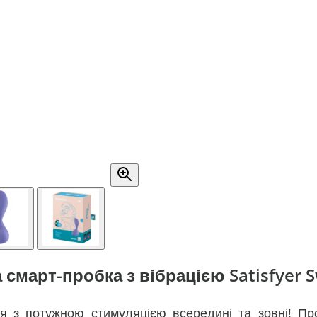
смарт-пробка з вібрацією Satisfyer Sw
ся з потужною стимуляцією всередині та зовні! Пр