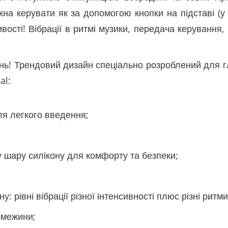
жна керувати як за допомогою кнопки на підставі (у 
ості! Вібрації в ритмі музики, передача керування, 
нь! Трендовий дизайн спеціально розроблений для гл
al:
ля легкого введення;
у шару силікону для комфорту та безпеки;
 рівні вібрації різної інтенсивності плюс різні ритми
омежини;