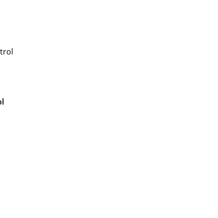
trol
ol