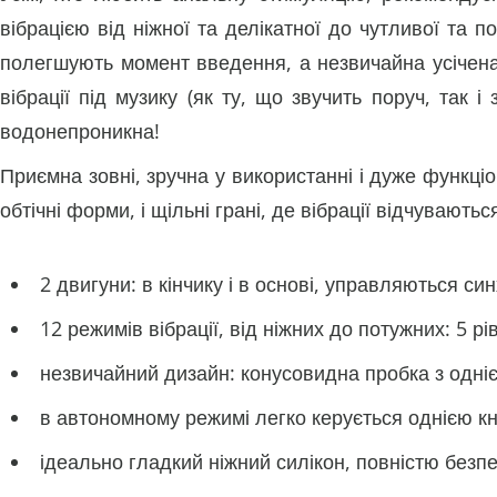
вібрацією від ніжної та делікатної до чутливої ​​та
полегшують момент введення, а незвичайна усічена 
вібрації під музику (як ту, що звучить поруч, так 
водонепроникна!
Приємна зовні, зручна у використанні і дуже функціо
обтічні форми, і щільні грані, де вібрації відчувают
2 двигуни: в кінчику і в основі, управляються си
12 режимів вібрації, від ніжних до потужних: 5 рі
незвичайний дизайн: конусовидна пробка з одні
в автономному режимі легко керується однією к
ідеально гладкий ніжний силікон, повністю безп