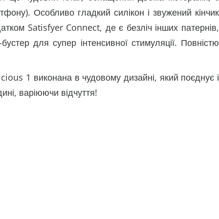
ртфону). Особливо гладкий силікон і звужений кінчик
ком Satisfyer Connect, де є безліч інших патернів,
а-бустер для супер інтенсивної стимуляції. Повністю
icious 1 виконана в чудовому дизайні, який поєднує і
дині, варіюючи відчуття!