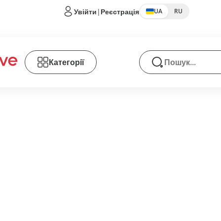
Увійти
|
Реєстрація
UA
RU
Категорії
Пошук товарів