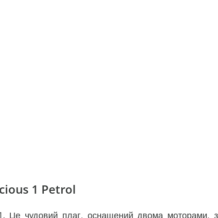
ious 1 Petrol
 1. Це чудовий плаг, оснащений двома моторами, з