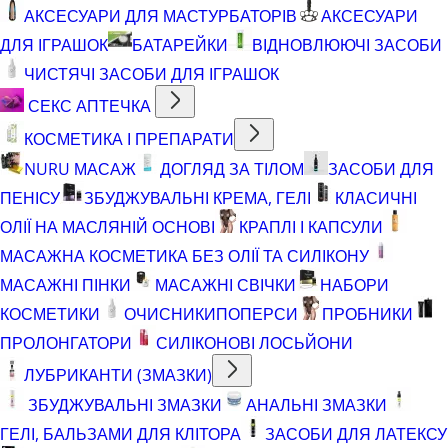
АКСЕСУАРИ ДЛЯ МАСТУРБАТОРІВ
АКСЕСУАРИ
ДЛЯ ІГРАШОК
БАТАРЕЙКИ
ВІДНОВЛЮЮЧІ ЗАСОБИ
ЧИСТЯЧІ ЗАСОБИ ДЛЯ ІГРАШОК
СЕКС АПТЕЧКА
КОСМЕТИКА І ПРЕПАРАТИ
NURU МАСАЖ
ДОГЛЯД ЗА ТІЛОМ
ЗАСОБИ ДЛЯ
ПЕНІСУ
ЗБУДЖУВАЛЬНІ КРЕМА, ГЕЛІ
КЛАСИЧНІ
ОЛІЇ НА МАСЛЯНІЙ ОСНОВІ
КРАПЛІ І КАПСУЛИ
МАСАЖНА КОСМЕТИКА БЕЗ ОЛІЇ ТА СИЛІКОНУ
МАСАЖНІ ПІНКИ
МАСАЖНІ СВІЧКИ
НАБОРИ
КОСМЕТИКИ
ОЧИСНИКИ
ПОПЕРСИ
ПРОБНИКИ
ПРОЛОНГАТОРИ
СИЛІКОНОВІ ЛОСЬЙОНИ
ЛУБРИКАНТИ (ЗМАЗКИ)
ЗБУДЖУВАЛЬНІ ЗМАЗКИ
АНАЛЬНІ ЗМАЗКИ
ГЕЛІ, БАЛЬЗАМИ ДЛЯ КЛІТОРА
ЗАСОБИ ДЛЯ ЛАТЕКСУ