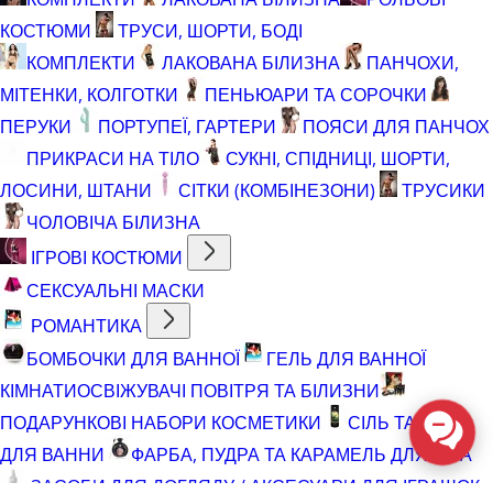
КОСТЮМИ
ТРУСИ, ШОРТИ, БОДІ
КОМПЛЕКТИ
ЛАКОВАНА БІЛИЗНА
ПАНЧОХИ,
МІТЕНКИ, КОЛГОТКИ
ПЕНЬЮАРИ ТА СОРОЧКИ
ПЕРУКИ
ПОРТУПЕЇ, ГАРТЕРИ
ПОЯСИ ДЛЯ ПАНЧОХ
ПРИКРАСИ НА ТІЛО
СУКНІ, СПІДНИЦІ, ШОРТИ,
ЛОСИНИ, ШТАНИ
СІТКИ (КОМБІНЕЗОНИ)
ТРУСИКИ
ЧОЛОВІЧА БІЛИЗНА
ІГРОВІ КОСТЮМИ
СЕКСУАЛЬНІ МАСКИ
РОМАНТИКА
БОМБОЧКИ ДЛЯ ВАННОЇ
ГЕЛЬ ДЛЯ ВАННОЇ
КІМНАТИ
ОСВІЖУВАЧІ ПОВІТРЯ ТА БІЛИЗНИ
ПОДАРУНКОВІ НАБОРИ КОСМЕТИКИ
СІЛЬ ТА ПІНА
ДЛЯ ВАННИ
ФАРБА, ПУДРА ТА КАРАМЕЛЬ ДЛЯ ТІЛА
ЗАСОБИ ДЛЯ ДОГЛЯДУ / АКСЕСУАРИ ДЛЯ ІГРАШОК