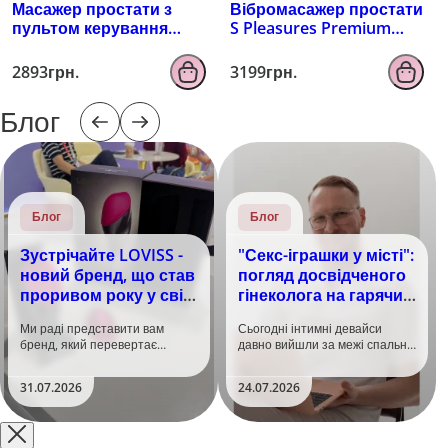
Масажер простати з
Вібромасажер простати
пультом керування
S Pleasures Premium
EROSPACE MEN'S PLAY
FUZZY, бірюзовий, з
B4
рельєфом, 10 режимів
2893грн.
3199грн.
вібрації
Блог
Блог
Блог
Зустрічайте LOVISS -
"Секс-іграшки у місті":
новий бренд, що став
погляд досвідченого
проривом року у світі
гінеколога на гарячий
задоволення!
тренд
Ми раді представити вам
Сьогодні інтимні девайси
бренд, який перевертає
давно вийшли за межі спальні.
уявлення про інтимні іграшки
Дистанційне керування,
та вже встиг стати сенсацією
безшумні моторчики та
31.07.2026
24.07.2026
на міжнародній виставці API
стильний дизайн перетворили
Shanghai-2026!​LOVISS - це
їх на гаджет, який багато хто
поєднання унікальної естетики
використовує, тестує у
та бездога..
публічних місцях: у..