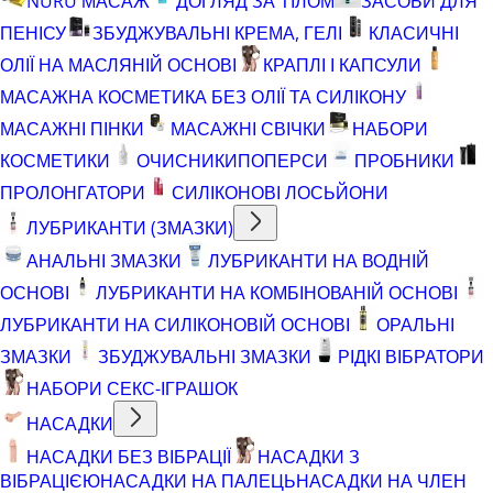
NURU МАСАЖ
ДОГЛЯД ЗА ТІЛОМ
ЗАСОБИ ДЛЯ
ПЕНІСУ
ЗБУДЖУВАЛЬНІ КРЕМА, ГЕЛІ
КЛАСИЧНІ
ОЛІЇ НА МАСЛЯНІЙ ОСНОВІ
КРАПЛІ І КАПСУЛИ
МАСАЖНА КОСМЕТИКА БЕЗ ОЛІЇ ТА СИЛІКОНУ
МАСАЖНІ ПІНКИ
МАСАЖНІ СВІЧКИ
НАБОРИ
КОСМЕТИКИ
ОЧИСНИКИ
ПОПЕРСИ
ПРОБНИКИ
ПРОЛОНГАТОРИ
СИЛІКОНОВІ ЛОСЬЙОНИ
ЛУБРИКАНТИ (ЗМАЗКИ)
АНАЛЬНІ ЗМАЗКИ
ЛУБРИКАНТИ НА ВОДНІЙ
ОСНОВІ
ЛУБРИКАНТИ НА КОМБІНОВАНІЙ ОСНОВІ
ЛУБРИКАНТИ НА СИЛІКОНОВІЙ ОСНОВІ
ОРАЛЬНІ
ЗМАЗКИ
ЗБУДЖУВАЛЬНІ ЗМАЗКИ
РІДКІ ВІБРАТОРИ
НАБОРИ СЕКС-ІГРАШОК
НАСАДКИ
НАСАДКИ БЕЗ ВІБРАЦІЇ
НАСАДКИ З
ВІБРАЦІЄЮ
НАСАДКИ НА ПАЛЕЦЬ
НАСАДКИ НА ЧЛЕН