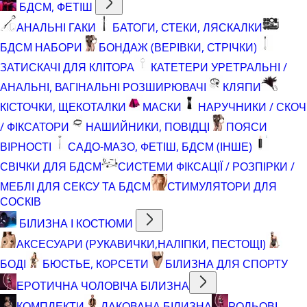
БДСМ, ФЕТІШ
АНАЛЬНІ ГАКИ
БАТОГИ, СТЕКИ, ЛЯСКАЛКИ
БДСМ НАБОРИ
БОНДАЖ (ВЕРІВКИ, СТРІЧКИ)
ЗАТИСКАЧІ ДЛЯ КЛІТОРА
КАТЕТЕРИ УРЕТРАЛЬНІ /
АНАЛЬНІ, ВАГІНАЛЬНІ РОЗШИРЮВАЧІ
КЛЯПИ
КІСТОЧКИ, ЩЕКОТАЛКИ
МАСКИ
НАРУЧНИКИ / СКОЧ
/ ФІКСАТОРИ
НАШИЙНИКИ, ПОВІДЦІ
ПОЯСИ
ВІРНОСТІ
САДО-МАЗО, ФЕТІШ, БДСМ (ІНШЕ)
СВІЧКИ ДЛЯ БДСМ
СИСТЕМИ ФІКСАЦІЇ / РОЗПІРКИ /
МЕБЛІ ДЛЯ СЕКСУ ТА БДСМ
СТИМУЛЯТОРИ ДЛЯ
СОСКІВ
БІЛИЗНА І КОСТЮМИ
АКСЕСУАРИ (РУКАВИЧКИ,НАЛІПКИ, ПЕСТОЩІ)
БОДІ
БЮСТЬЕ, КОРСЕТИ
БІЛИЗНА ДЛЯ СПОРТУ
ЕРОТИЧНА ЧОЛОВІЧА БІЛИЗНА
КОМПЛЕКТИ
ЛАКОВАНА БІЛИЗНА
РОЛЬОВІ