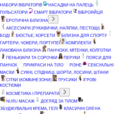
НАБОРИ ВІБРАТОРІВ
НАСАДКИ НА ПАЛЕЦЬ
ПУЛЬСАТОРИ
СМАРТ ВІБРАТОРИ
ВІБРОЯЙЦЯ
ЕРОТИЧНА БІЛИЗНА
АКСЕСУАРИ (РУКАВИЧКИ, НАЛІПКИ, ПЕСТОЩІ)
БОДІ
БЮСТЬЕ, КОРСЕТИ
БІЛИЗНА ДЛЯ СПОРТУ
ГАРТЕРИ, ЧОКЕРИ, ПОРТУПЕЇ
КОМПЛЕКТИ
ЛАКОВАНА БІЛИЗНА
ПАНЧОХИ, МІТЕНКИ, КОЛГОТКИ
ПЕНЬЮАРИ ТА СОРОЧКИ
ПЕРУКИ
ПОЯСИ ДЛЯ
ПАНЧОХ
ПРИКРАСИ НА ТІЛО
РІЗНЕ
СЕКСУАЛЬНІ
МАСКИ
СУКНІ, СПІДНИЦІ, ШОРТИ, ЛОСИНИ, ШТАНИ
СІТКИ (КОМБІНЕЗОНИ)
ТРУСИКИ
ІГРОВІ
КОСТЮМИ
КОСМЕТИКА І ПРЕПАРАТИ
NURU МАСАЖ
ДОГЛЯД ЗА ТІЛОМ
ЗБУДЖУВАЛЬНІ КРЕМА, ГЕЛІ
КЛАСИЧНІ ОЛІЇ НА