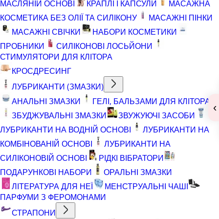
МАСЛЯНІЙ ОСНОВІ
КРАПЛІ І КАПСУЛИ
МАСАЖНА
КОСМЕТИКА БЕЗ ОЛІЇ ТА СИЛІКОНУ
МАСАЖНІ ПІНКИ
МАСАЖНІ СВІЧКИ
НАБОРИ КОСМЕТИКИ
ПРОБНИКИ
СИЛІКОНОВІ ЛОСЬЙОНИ
СТИМУЛЯТОРИ ДЛЯ КЛІТОРА
КРОСДРЕСИНГ
ЛУБРИКАНТИ (ЗМАЗКИ)
АНАЛЬНІ ЗМАЗКИ
ГЕЛІ, БАЛЬЗАМИ ДЛЯ КЛІТОРА
‹
ЗБУДЖУВАЛЬНІ ЗМАЗКИ
ЗВУЖУЮЧІ ЗАСОБИ
ЛУБРИКАНТИ НА ВОДНІЙ ОСНОВІ
ЛУБРИКАНТИ НА
КОМБІНОВАНІЙ ОСНОВІ
ЛУБРИКАНТИ НА
СИЛІКОНОВІЙ ОСНОВІ
РІДКІ ВІБРАТОРИ
ПОДАРУНКОВІ НАБОРИ
ОРАЛЬНІ ЗМАЗКИ
ЛІТЕРАТУРА ДЛЯ НЕЇ
МЕНСТРУАЛЬНІ ЧАШІ
ПАРФУМИ З ФЕРОМОНАМИ
СТРАПОНИ