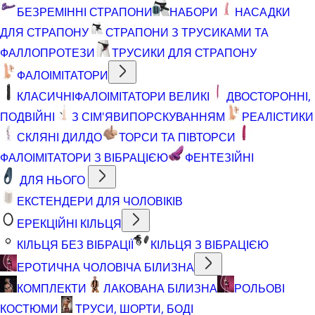
БЕЗРЕМІННІ СТРАПОНИ
НАБОРИ
НАСАДКИ
ДЛЯ СТРАПОНУ
СТРАПОНИ З ТРУСИКАМИ ТА
ФАЛЛОПРОТЕЗИ
ТРУСИКИ ДЛЯ СТРАПОНУ
ФАЛОІМІТАТОРИ
КЛАСИЧНІ
ФАЛОІМІТАТОРИ ВЕЛИКІ
ДВОСТОРОННІ,
ПОДВІЙНІ
З СІМ'ЯВИПОРСКУВАННЯМ
РЕАЛІСТИКИ
СКЛЯНІ ДИЛДО
ТОРСИ ТА ПІВТОРСИ
ФАЛОІМІТАТОРИ З ВІБРАЦІЄЮ
ФЕНТЕЗІЙНІ
ДЛЯ НЬОГО
ЕКСТЕНДЕРИ ДЛЯ ЧОЛОВІКІВ
ЕРЕКЦІЙНІ КІЛЬЦЯ
КІЛЬЦЯ БЕЗ ВІБРАЦІЇ
КІЛЬЦЯ З ВІБРАЦІЄЮ
ЕРОТИЧНА ЧОЛОВІЧА БІЛИЗНА
КОМПЛЕКТИ
ЛАКОВАНА БІЛИЗНА
РОЛЬОВІ
КОСТЮМИ
ТРУСИ, ШОРТИ, БОДІ