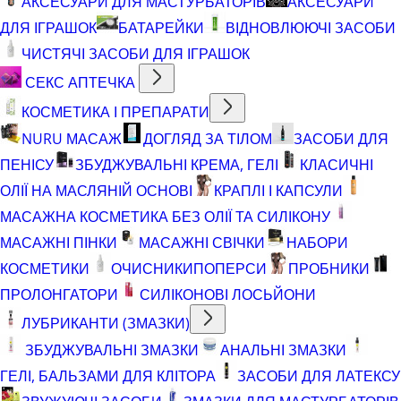
АКСЕСУАРИ ДЛЯ МАСТУРБАТОРІВ
АКСЕСУАРИ
ДЛЯ ІГРАШОК
БАТАРЕЙКИ
ВІДНОВЛЮЮЧІ ЗАСОБИ
ЧИСТЯЧІ ЗАСОБИ ДЛЯ ІГРАШОК
СЕКС АПТЕЧКА
КОСМЕТИКА І ПРЕПАРАТИ
NURU МАСАЖ
ДОГЛЯД ЗА ТІЛОМ
ЗАСОБИ ДЛЯ
ПЕНІСУ
ЗБУДЖУВАЛЬНІ КРЕМА, ГЕЛІ
КЛАСИЧНІ
ОЛІЇ НА МАСЛЯНІЙ ОСНОВІ
КРАПЛІ І КАПСУЛИ
МАСАЖНА КОСМЕТИКА БЕЗ ОЛІЇ ТА СИЛІКОНУ
МАСАЖНІ ПІНКИ
МАСАЖНІ СВІЧКИ
НАБОРИ
КОСМЕТИКИ
ОЧИСНИКИ
ПОПЕРСИ
ПРОБНИКИ
ПРОЛОНГАТОРИ
СИЛІКОНОВІ ЛОСЬЙОНИ
ЛУБРИКАНТИ (ЗМАЗКИ)
ЗБУДЖУВАЛЬНІ ЗМАЗКИ
АНАЛЬНІ ЗМАЗКИ
ГЕЛІ, БАЛЬЗАМИ ДЛЯ КЛІТОРА
ЗАСОБИ ДЛЯ ЛАТЕКСУ