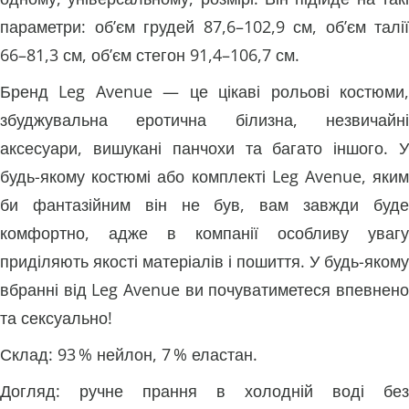
параметри: об’єм грудей 87,6–102,9 см, об’єм талії
66–81,3 см, об’єм стегон 91,4–106,7 см.
Бренд Leg Avenue — це цікаві рольові костюми,
збуджувальна еротична білизна, незвичайні
аксесуари, вишукані панчохи та багато іншого. У
будь-якому костюмі або комплекті Leg Avenue, яким
би фантазійним він не був, вам завжди буде
комфортно, адже в компанії особливу увагу
приділяють якості матеріалів і пошиття. У будь-якому
вбранні від Leg Avenue ви почуватиметеся впевнено
та сексуально!
Склад: 93 % нейлон, 7 % еластан.
Догляд: ручне прання в холодній воді без