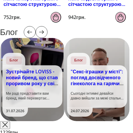
сітчастою структурою
сітчастою структурою
та тонкими бретелями
та коміром-гольф Le
Le Désir Short Fishnet
Désir Long Dress Fishnet,
752грн.
942грн.
Dress, чорна
чорна
Блог
Блог
Блог
Зустрічайте LOVISS -
"Секс-іграшки у місті":
новий бренд, що став
погляд досвідченого
проривом року у світі
гінеколога на гарячий
задоволення!
тренд
Ми раді представити вам
Сьогодні інтимні девайси
бренд, який перевертає
давно вийшли за межі спальні.
уявлення про інтимні іграшки
Дистанційне керування,
та вже встиг стати сенсацією
безшумні моторчики та
31.07.2026
24.07.2026
на міжнародній виставці API
стильний дизайн перетворили
Shanghai-2026!​LOVISS - це
їх на гаджет, який багато хто
поєднання унікальної естетики
використовує, тестує у
та бездога..
публічних місцях: у..
1229грн.