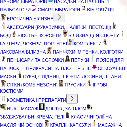
НАБОРИ ВІБРАТОРІВ
НАСАДКИ НА ПАЛЕЦЬ
ПУЛЬСАТОРИ
СМАРТ ВІБРАТОРИ
ВІБРОЯЙЦЯ
ЕРОТИЧНА БІЛИЗНА
АКСЕСУАРИ (РУКАВИЧКИ, НАЛІПКИ, ПЕСТОЩІ)
БОДІ
БЮСТЬЕ, КОРСЕТИ
БІЛИЗНА ДЛЯ СПОРТУ
ГАРТЕРИ, ЧОКЕРИ, ПОРТУПЕЇ
КОМПЛЕКТИ
ЛАКОВАНА БІЛИЗНА
ПАНЧОХИ, МІТЕНКИ, КОЛГОТКИ
ПЕНЬЮАРИ ТА СОРОЧКИ
ПЕРУКИ
ПОЯСИ ДЛЯ
ПАНЧОХ
ПРИКРАСИ НА ТІЛО
РІЗНЕ
СЕКСУАЛЬНІ
МАСКИ
СУКНІ, СПІДНИЦІ, ШОРТИ, ЛОСИНИ, ШТАНИ
СІТКИ (КОМБІНЕЗОНИ)
ТРУСИКИ
ІГРОВІ
КОСТЮМИ
КОСМЕТИКА І ПРЕПАРАТИ
NURU МАСАЖ
ДОГЛЯД ЗА ТІЛОМ
ЗБУДЖУВАЛЬНІ КРЕМА, ГЕЛІ
КЛАСИЧНІ ОЛІЇ НА
МАСЛЯНІЙ ОСНОВІ
КРАПЛІ І КАПСУЛИ
МАСАЖНА