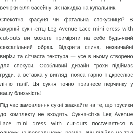
вечірки біля басейну, як накидка на купальник.
Спекотна красуня чи фатальна спокусниця? В
ажурній сукні-сітці Leg Avenue Lace mini dress with
cut-outs ви можете приміряти на себе будь-який
сексапільний образ. Відкрита спина, незвичайні
вирізи та сітчаста текстура — ​​усе в ньому створено
для спокуси. Особливий дизайн трохи підіймає
груди, а вставка у вигляді пояса гарно підкреслює
лінію талії. Ця сукня точно привнесе перчинку у
вашу близькість!
Під час замовлення сукні зважайте на те, що трусики
до комплекту не входять. Сукня-сітка Leg Avenue
Lace mini dress with cut-outs постачається в
одному, універсальному, розмірі. Він підійде на такі