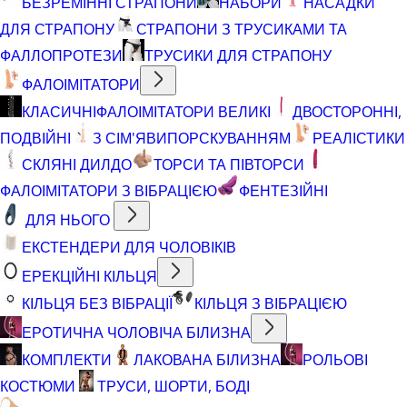
БЕЗРЕМІННІ СТРАПОНИ
НАБОРИ
НАСАДКИ
ДЛЯ СТРАПОНУ
СТРАПОНИ З ТРУСИКАМИ ТА
ФАЛЛОПРОТЕЗИ
ТРУСИКИ ДЛЯ СТРАПОНУ
ФАЛОІМІТАТОРИ
КЛАСИЧНІ
ФАЛОІМІТАТОРИ ВЕЛИКІ
ДВОСТОРОННІ,
ПОДВІЙНІ
З СІМ'ЯВИПОРСКУВАННЯМ
РЕАЛІСТИКИ
СКЛЯНІ ДИЛДО
ТОРСИ ТА ПІВТОРСИ
ФАЛОІМІТАТОРИ З ВІБРАЦІЄЮ
ФЕНТЕЗІЙНІ
ДЛЯ НЬОГО
ЕКСТЕНДЕРИ ДЛЯ ЧОЛОВІКІВ
ЕРЕКЦІЙНІ КІЛЬЦЯ
КІЛЬЦЯ БЕЗ ВІБРАЦІЇ
КІЛЬЦЯ З ВІБРАЦІЄЮ
ЕРОТИЧНА ЧОЛОВІЧА БІЛИЗНА
КОМПЛЕКТИ
ЛАКОВАНА БІЛИЗНА
РОЛЬОВІ
КОСТЮМИ
ТРУСИ, ШОРТИ, БОДІ