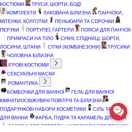
КОСТЮМИ
ТРУСИ, ШОРТИ, БОДІ
КОМПЛЕКТИ
ЛАКОВАНА БІЛИЗНА
ПАНЧОХИ,
МІТЕНКИ, КОЛГОТКИ
ПЕНЬЮАРИ ТА СОРОЧКИ
ПЕРУКИ
ПОРТУПЕЇ, ГАРТЕРИ
ПОЯСИ ДЛЯ ПАНЧОХ
ПРИКРАСИ НА ТІЛО
СУКНІ, СПІДНИЦІ, ШОРТИ,
ЛОСИНИ, ШТАНИ
СІТКИ (КОМБІНЕЗОНИ)
ТРУСИКИ
ЧОЛОВІЧА БІЛИЗНА
ІГРОВІ КОСТЮМИ
СЕКСУАЛЬНІ МАСКИ
РОМАНТИКА
БОМБОЧКИ ДЛЯ ВАННОЇ
ГЕЛЬ ДЛЯ ВАННОЇ
КІМНАТИ
ОСВІЖУВАЧІ ПОВІТРЯ ТА БІЛИЗНИ
ПОДАРУНКОВІ НАБОРИ КОСМЕТИКИ
СІЛЬ ТА ПІНА
ДЛЯ ВАННИ
ФАРБА, ПУДРА ТА КАРАМЕЛЬ ДЛЯ ТІЛА
ЗАСОБИ ДЛЯ ДОГЛЯДУ / АКСЕСУАРИ ДЛЯ ІГРАШОК