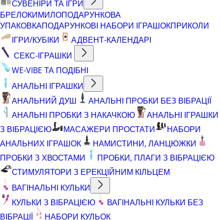
СУВЕНІРИ ТА ІГРИ
БРЕЛОКИ
МИЛО
ПОДАРУНКОВА
УПАКОВКА
ПОДАРУНКОВІ НАБОРИ ІГРАШОК
ПРИКОЛИ
ІГРИ/КУБІКИ
АДВЕНТ-КАЛЕНДАРІ
СЕКС-ІГРАШКИ
WE-VIBE ТА ПОДІБНІ
АНАЛЬНІ ІГРАШКИ
АНАЛЬНИЙ ДУШ
АНАЛЬНІ ПРОБКИ БЕЗ ВІБРАЦІЇ
АНАЛЬНІ ПРОБКИ З НАКАЧКОЮ
АНАЛЬНІ ІГРАШКИ
З ВІБРАЦІЄЮ
МАСАЖЕРИ ПРОСТАТИ
НАБОРИ
АНАЛЬНИХ ІГРАШОК
НАМИСТИНИ, ЛАНЦЮЖКИ
ПРОБКИ З ХВОСТАМИ
ПРОБКИ, ПЛАГИ З ВІБРАЦІЄЮ
СТИМУЛЯТОРИ З ЕРЕКЦІЙНИМ КІЛЬЦЕМ
ВАГІНАЛЬНІ КУЛЬКИ
КУЛЬКИ З ВІБРАЦІЄЮ
ВАГІНАЛЬНІ КУЛЬКИ БЕЗ
ВІБРАЦІЇ
НАБОРИ КУЛЬОК