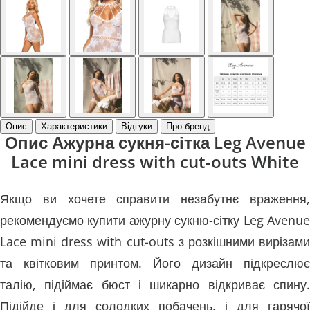
Опис
Характеристики
Відгуки
Про бренд
Опис Ажурна сукня-сітка Leg Avenue
Lace mini dress with cut-outs White
Якщо ви хочете справити незабутнє враження,
рекомендуємо купити ажурну сукню-сітку Leg Avenue
Lace mini dress with cut-outs з розкішними вирізами
та квітковим принтом. Його дизайн підкреслює
талію, підіймає бюст і шикарно відкриває спину.
Підійде і для солодких побачень, і для гарячої