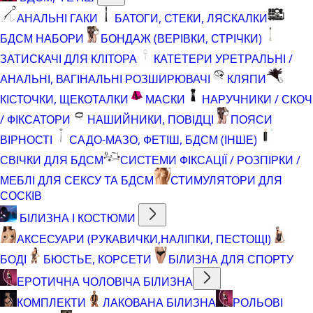
АНАЛЬНІ ГАКИ
БАТОГИ, СТЕКИ, ЛЯСКАЛКИ
БДСМ НАБОРИ
БОНДАЖ (ВЕРІВКИ, СТРІЧКИ)
ЗАТИСКАЧІ ДЛЯ КЛІТОРА
КАТЕТЕРИ УРЕТРАЛЬНІ /
АНАЛЬНІ, ВАГІНАЛЬНІ РОЗШИРЮВАЧІ
КЛЯПИ
КІСТОЧКИ, ЩЕКОТАЛКИ
МАСКИ
НАРУЧНИКИ / СКОЧ
/ ФІКСАТОРИ
НАШИЙНИКИ, ПОВІДЦІ
ПОЯСИ
ВІРНОСТІ
САДО-МАЗО, ФЕТІШ, БДСМ (ІНШЕ)
СВІЧКИ ДЛЯ БДСМ
СИСТЕМИ ФІКСАЦІЇ / РОЗПІРКИ /
МЕБЛІ ДЛЯ СЕКСУ ТА БДСМ
СТИМУЛЯТОРИ ДЛЯ
СОСКІВ
БІЛИЗНА І КОСТЮМИ
АКСЕСУАРИ (РУКАВИЧКИ,НАЛІПКИ, ПЕСТОЩІ)
БОДІ
БЮСТЬЕ, КОРСЕТИ
БІЛИЗНА ДЛЯ СПОРТУ
ЕРОТИЧНА ЧОЛОВІЧА БІЛИЗНА
КОМПЛЕКТИ
ЛАКОВАНА БІЛИЗНА
РОЛЬОВІ