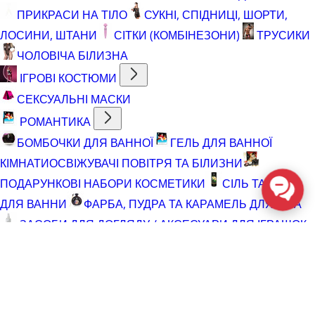
ПРИКРАСИ НА ТІЛО
СУКНІ, СПІДНИЦІ, ШОРТИ,
ЛОСИНИ, ШТАНИ
СІТКИ (КОМБІНЕЗОНИ)
ТРУСИКИ
ЧОЛОВІЧА БІЛИЗНА
ІГРОВІ КОСТЮМИ
СЕКСУАЛЬНІ МАСКИ
РОМАНТИКА
БОМБОЧКИ ДЛЯ ВАННОЇ
ГЕЛЬ ДЛЯ ВАННОЇ
КІМНАТИ
ОСВІЖУВАЧІ ПОВІТРЯ ТА БІЛИЗНИ
ПОДАРУНКОВІ НАБОРИ КОСМЕТИКИ
СІЛЬ ТА ПІНА
ДЛЯ ВАННИ
ФАРБА, ПУДРА ТА КАРАМЕЛЬ ДЛЯ ТІЛА
ЗАСОБИ ДЛЯ ДОГЛЯДУ / АКСЕСУАРИ ДЛЯ ІГРАШОК
АКСЕСУАРИ ДЛЯ МАСТУРБАТОРІВ
АКСЕСУАРИ
ДЛЯ ІГРАШОК
БАТАРЕЙКИ
ВІДНОВЛЮЮЧІ ЗАСОБИ
ЧИСТЯЧІ ЗАСОБИ ДЛЯ ІГРАШОК