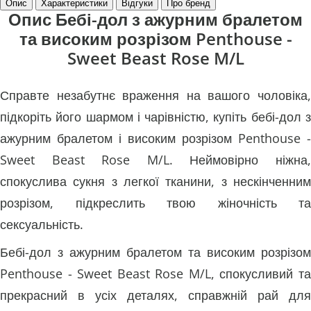
Опис
Характеристики
Відгуки
Про бренд
Опис Бебі-дол з ажурним бралетом
та високим розрізом Penthouse -
Sweet Beast Rose M/L
Справте незабутнє враження на вашого чоловіка,
підкоріть його шармом і чарівністю, купіть бебі-дол з
ажурним бралетом і високим розрізом Penthouse -
Sweet Beast Rose M/L. Неймовірно ніжна,
спокуслива сукня з легкої тканини, з нескінченним
розрізом, підкреслить твою жіночність та
сексуальність.
Бебі-дол з ажурним бралетом та високим розрізом
Penthouse - Sweet Beast Rose M/L, спокусливий та
прекрасний в усіх деталях, справжній рай для