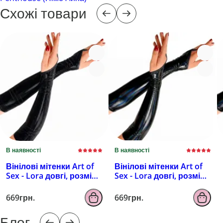
Схожі товари
В наявності
В наявності
Вінілові мітенки Art of
Вінілові мітенки Art of
Sex - Lora довгі, розмір
Sex - Lora довгі, розмір
M, колір чорний з
M, колір чорний з
ефектом мокрого
ефектом голограми
669грн.
669грн.
оксамиту
Блог