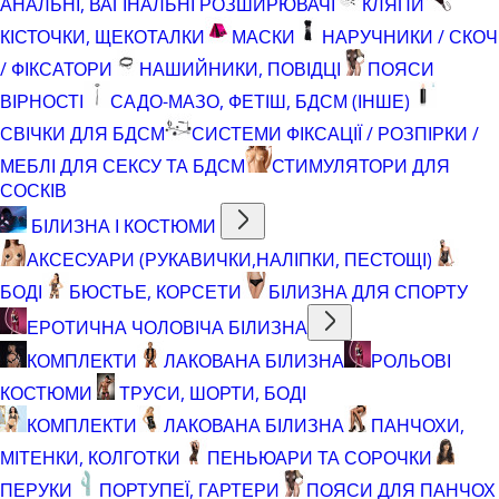
АНАЛЬНІ, ВАГІНАЛЬНІ РОЗШИРЮВАЧІ
КЛЯПИ
КІСТОЧКИ, ЩЕКОТАЛКИ
МАСКИ
НАРУЧНИКИ / СКОЧ
/ ФІКСАТОРИ
НАШИЙНИКИ, ПОВІДЦІ
ПОЯСИ
ВІРНОСТІ
САДО-МАЗО, ФЕТІШ, БДСМ (ІНШЕ)
СВІЧКИ ДЛЯ БДСМ
СИСТЕМИ ФІКСАЦІЇ / РОЗПІРКИ /
МЕБЛІ ДЛЯ СЕКСУ ТА БДСМ
СТИМУЛЯТОРИ ДЛЯ
СОСКІВ
БІЛИЗНА І КОСТЮМИ
АКСЕСУАРИ (РУКАВИЧКИ,НАЛІПКИ, ПЕСТОЩІ)
БОДІ
БЮСТЬЕ, КОРСЕТИ
БІЛИЗНА ДЛЯ СПОРТУ
ЕРОТИЧНА ЧОЛОВІЧА БІЛИЗНА
КОМПЛЕКТИ
ЛАКОВАНА БІЛИЗНА
РОЛЬОВІ
КОСТЮМИ
ТРУСИ, ШОРТИ, БОДІ
КОМПЛЕКТИ
ЛАКОВАНА БІЛИЗНА
ПАНЧОХИ,
МІТЕНКИ, КОЛГОТКИ
ПЕНЬЮАРИ ТА СОРОЧКИ
ПЕРУКИ
ПОРТУПЕЇ, ГАРТЕРИ
ПОЯСИ ДЛЯ ПАНЧОХ