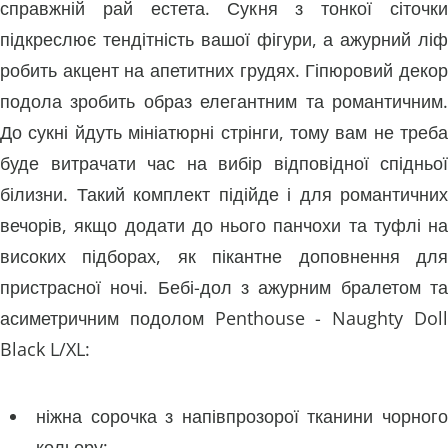
справжній рай естета. Сукня з тонкої сіточки
підкреслює тендітність вашої фігури, а ажурний ліф
робить акцент на апетитних грудях. Гіпюровий декор
подола зробить образ елегантним та романтичним.
До сукні йдуть мініатюрні стрінги, тому вам не треба
буде витрачати час на вибір відповідної спідньої
білизни. Такий комплект підійде і для романтичних
вечорів, якщо додати до нього панчохи та туфлі на
високих підборах, як пікантне доповнення для
пристрасної ночі. Бебі-дол з ажурним бралетом та
асиметричним подолом Penthouse - Naughty Doll
Black L/XL:
ніжна сорочка з напівпрозорої тканини чорного
кольору;