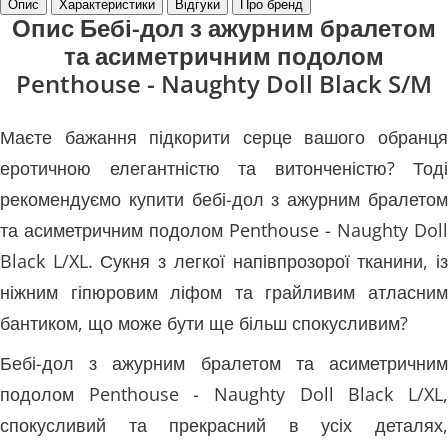
Опис
Характеристики
Відгуки
Про бренд
Опис Бебі-дол з ажурним бралетом
та асиметричним подолом
Penthouse - Naughty Doll Black S/M
Маєте бажання підкорити серце вашого обранця
еротичною елегантністю та витонченістю? Тоді
рекомендуємо купити бебі-дол з ажурним бралетом
та асиметричним подолом Penthouse - Naughty Doll
Black L/XL. Сукня з легкої напівпрозорої тканини, із
ніжним гіпюровим ліфом та грайливим атласним
бантиком, що може бути ще більш спокусливим?
Бебі-дол з ажурним бралетом та асиметричним
подолом Penthouse - Naughty Doll Black L/XL,
спокусливий та прекрасний в усіх деталях,