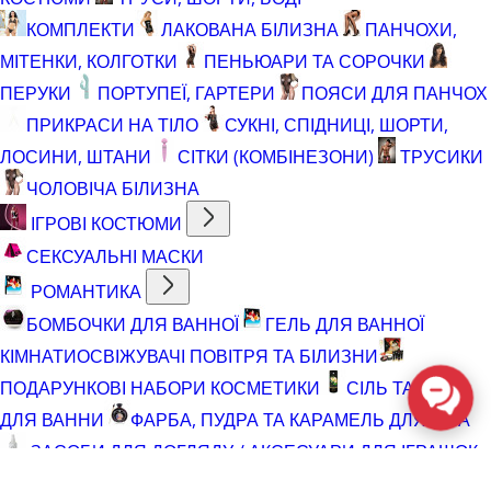
КОМПЛЕКТИ
ЛАКОВАНА БІЛИЗНА
ПАНЧОХИ,
МІТЕНКИ, КОЛГОТКИ
ПЕНЬЮАРИ ТА СОРОЧКИ
ПЕРУКИ
ПОРТУПЕЇ, ГАРТЕРИ
ПОЯСИ ДЛЯ ПАНЧОХ
ПРИКРАСИ НА ТІЛО
СУКНІ, СПІДНИЦІ, ШОРТИ,
ЛОСИНИ, ШТАНИ
СІТКИ (КОМБІНЕЗОНИ)
ТРУСИКИ
ЧОЛОВІЧА БІЛИЗНА
ІГРОВІ КОСТЮМИ
СЕКСУАЛЬНІ МАСКИ
РОМАНТИКА
БОМБОЧКИ ДЛЯ ВАННОЇ
ГЕЛЬ ДЛЯ ВАННОЇ
КІМНАТИ
ОСВІЖУВАЧІ ПОВІТРЯ ТА БІЛИЗНИ
ПОДАРУНКОВІ НАБОРИ КОСМЕТИКИ
СІЛЬ ТА ПІНА
ДЛЯ ВАННИ
ФАРБА, ПУДРА ТА КАРАМЕЛЬ ДЛЯ ТІЛА
ЗАСОБИ ДЛЯ ДОГЛЯДУ / АКСЕСУАРИ ДЛЯ ІГРАШОК