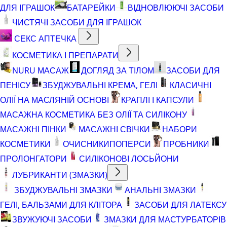
ДЛЯ ІГРАШОК
БАТАРЕЙКИ
ВІДНОВЛЮЮЧІ ЗАСОБИ
ЧИСТЯЧІ ЗАСОБИ ДЛЯ ІГРАШОК
СЕКС АПТЕЧКА
КОСМЕТИКА І ПРЕПАРАТИ
NURU МАСАЖ
ДОГЛЯД ЗА ТІЛОМ
ЗАСОБИ ДЛЯ
ПЕНІСУ
ЗБУДЖУВАЛЬНІ КРЕМА, ГЕЛІ
КЛАСИЧНІ
ОЛІЇ НА МАСЛЯНІЙ ОСНОВІ
КРАПЛІ І КАПСУЛИ
МАСАЖНА КОСМЕТИКА БЕЗ ОЛІЇ ТА СИЛІКОНУ
МАСАЖНІ ПІНКИ
МАСАЖНІ СВІЧКИ
НАБОРИ
КОСМЕТИКИ
ОЧИСНИКИ
ПОПЕРСИ
ПРОБНИКИ
ПРОЛОНГАТОРИ
СИЛІКОНОВІ ЛОСЬЙОНИ
ЛУБРИКАНТИ (ЗМАЗКИ)
ЗБУДЖУВАЛЬНІ ЗМАЗКИ
АНАЛЬНІ ЗМАЗКИ
ГЕЛІ, БАЛЬЗАМИ ДЛЯ КЛІТОРА
ЗАСОБИ ДЛЯ ЛАТЕКСУ
ЗВУЖУЮЧІ ЗАСОБИ
ЗМАЗКИ ДЛЯ МАСТУРБАТОРІВ