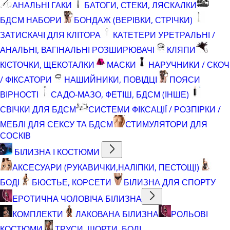
АНАЛЬНІ ГАКИ
БАТОГИ, СТЕКИ, ЛЯСКАЛКИ
БДСМ НАБОРИ
БОНДАЖ (ВЕРІВКИ, СТРІЧКИ)
ЗАТИСКАЧІ ДЛЯ КЛІТОРА
КАТЕТЕРИ УРЕТРАЛЬНІ /
АНАЛЬНІ, ВАГІНАЛЬНІ РОЗШИРЮВАЧІ
КЛЯПИ
КІСТОЧКИ, ЩЕКОТАЛКИ
МАСКИ
НАРУЧНИКИ / СКОЧ
/ ФІКСАТОРИ
НАШИЙНИКИ, ПОВІДЦІ
ПОЯСИ
ВІРНОСТІ
САДО-МАЗО, ФЕТІШ, БДСМ (ІНШЕ)
СВІЧКИ ДЛЯ БДСМ
СИСТЕМИ ФІКСАЦІЇ / РОЗПІРКИ /
МЕБЛІ ДЛЯ СЕКСУ ТА БДСМ
СТИМУЛЯТОРИ ДЛЯ
СОСКІВ
БІЛИЗНА І КОСТЮМИ
АКСЕСУАРИ (РУКАВИЧКИ,НАЛІПКИ, ПЕСТОЩІ)
БОДІ
БЮСТЬЕ, КОРСЕТИ
БІЛИЗНА ДЛЯ СПОРТУ
ЕРОТИЧНА ЧОЛОВІЧА БІЛИЗНА
КОМПЛЕКТИ
ЛАКОВАНА БІЛИЗНА
РОЛЬОВІ
КОСТЮМИ
ТРУСИ, ШОРТИ, БОДІ