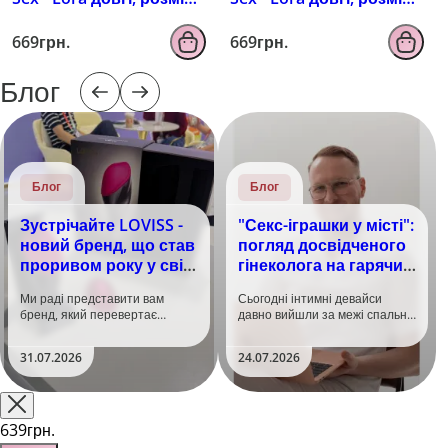
M, колір чорний з
M, колір чорний з
ефектом мокрого
ефектом голограми
669грн.
669грн.
оксамиту
Блог
Блог
Блог
Зустрічайте LOVISS -
"Секс-іграшки у місті":
новий бренд, що став
погляд досвідченого
проривом року у світі
гінеколога на гарячий
задоволення!
тренд
Ми раді представити вам
Сьогодні інтимні девайси
бренд, який перевертає
давно вийшли за межі спальні.
уявлення про інтимні іграшки
Дистанційне керування,
та вже встиг стати сенсацією
безшумні моторчики та
31.07.2026
24.07.2026
на міжнародній виставці API
стильний дизайн перетворили
Shanghai-2026!​LOVISS - це
їх на гаджет, який багато хто
поєднання унікальної естетики
використовує, тестує у
та бездога..
публічних місцях: у..
639грн.