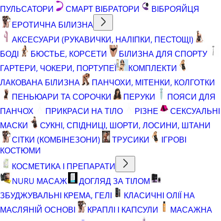
ПУЛЬСАТОРИ
СМАРТ ВІБРАТОРИ
ВІБРОЯЙЦЯ
ЕРОТИЧНА БІЛИЗНА
АКСЕСУАРИ (РУКАВИЧКИ, НАЛІПКИ, ПЕСТОЩІ)
БОДІ
БЮСТЬЕ, КОРСЕТИ
БІЛИЗНА ДЛЯ СПОРТУ
ГАРТЕРИ, ЧОКЕРИ, ПОРТУПЕЇ
КОМПЛЕКТИ
ЛАКОВАНА БІЛИЗНА
ПАНЧОХИ, МІТЕНКИ, КОЛГОТКИ
ПЕНЬЮАРИ ТА СОРОЧКИ
ПЕРУКИ
ПОЯСИ ДЛЯ
ПАНЧОХ
ПРИКРАСИ НА ТІЛО
РІЗНЕ
СЕКСУАЛЬНІ
МАСКИ
СУКНІ, СПІДНИЦІ, ШОРТИ, ЛОСИНИ, ШТАНИ
СІТКИ (КОМБІНЕЗОНИ)
ТРУСИКИ
ІГРОВІ
КОСТЮМИ
КОСМЕТИКА І ПРЕПАРАТИ
NURU МАСАЖ
ДОГЛЯД ЗА ТІЛОМ
ЗБУДЖУВАЛЬНІ КРЕМА, ГЕЛІ
КЛАСИЧНІ ОЛІЇ НА
МАСЛЯНІЙ ОСНОВІ
КРАПЛІ І КАПСУЛИ
МАСАЖНА