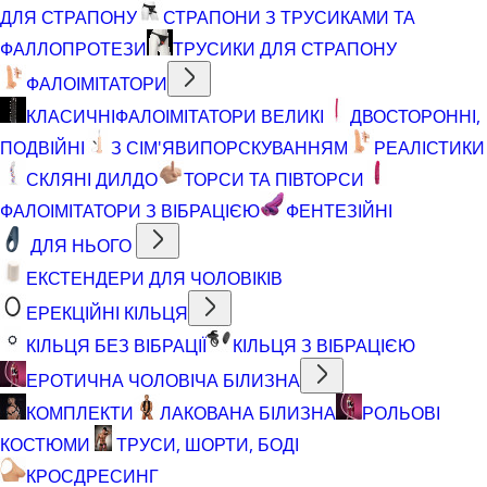
ДЛЯ СТРАПОНУ
СТРАПОНИ З ТРУСИКАМИ ТА
ФАЛЛОПРОТЕЗИ
ТРУСИКИ ДЛЯ СТРАПОНУ
ФАЛОІМІТАТОРИ
КЛАСИЧНІ
ФАЛОІМІТАТОРИ ВЕЛИКІ
ДВОСТОРОННІ,
ПОДВІЙНІ
З СІМ'ЯВИПОРСКУВАННЯМ
РЕАЛІСТИКИ
СКЛЯНІ ДИЛДО
ТОРСИ ТА ПІВТОРСИ
ФАЛОІМІТАТОРИ З ВІБРАЦІЄЮ
ФЕНТЕЗІЙНІ
ДЛЯ НЬОГО
ЕКСТЕНДЕРИ ДЛЯ ЧОЛОВІКІВ
ЕРЕКЦІЙНІ КІЛЬЦЯ
КІЛЬЦЯ БЕЗ ВІБРАЦІЇ
КІЛЬЦЯ З ВІБРАЦІЄЮ
ЕРОТИЧНА ЧОЛОВІЧА БІЛИЗНА
КОМПЛЕКТИ
ЛАКОВАНА БІЛИЗНА
РОЛЬОВІ
КОСТЮМИ
ТРУСИ, ШОРТИ, БОДІ
КРОСДРЕСИНГ