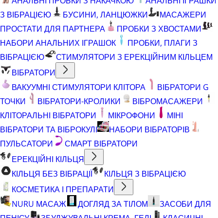
АНАЛЬНІ ПРОБКИ З НАКАЧКОЮ
АНАЛЬНІ ІГРАШКИ
З ВІБРАЦІЄЮ
БУСИНИ, ЛАНЦЮЖКИ
МАСАЖЕРИ
ПРОСТАТИ ДЛЯ ПАРТНЕРА
ПРОБКИ З ХВОСТАМИ
НАБОРИ АНАЛЬНИХ ІГРАШОК
ПРОБКИ, ПЛАГИ З
ВІБРАЦІЄЮ
СТИМУЛЯТОРИ З ЕРЕКЦІЙНИМ КІЛЬЦЕМ
ВІБРАТОРИ
ВАКУУМНІ СТИМУЛЯТОРИ КЛІТОРА
ВІБРАТОРИ G
ТОЧКИ
ВІБРАТОРИ-КРОЛИКИ
ВІБРОМАСАЖЕРИ
КЛІТОРАЛЬНІ ВІБРАТОРИ
МІКРОФОНИ
МІНІ
ВІБРАТОРИ ТА ВІБРОКУЛІ
НАБОРИ ВІБРАТОРІВ
ПУЛЬСАТОРИ
СМАРТ ВІБРАТОРИ
ЕРЕКЦІЙНІ КІЛЬЦЯ
КІЛЬЦЯ БЕЗ ВІБРАЦІЇ
КІЛЬЦЯ З ВІБРАЦІЄЮ
КОСМЕТИКА І ПРЕПАРАТИ
NURU МАСАЖ
ДОГЛЯД ЗА ТІЛОМ
ЗАСОБИ ДЛЯ
ПЕНІСУ
ЗБУДЖУВАЛЬНІ КРЕМА, ГЕЛІ
КЛАСИЧНІ