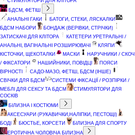
СТИМУЛЯТОРИ ДЛЯ КЛІТОРА
БДСМ, ФЕТІШ
АНАЛЬНІ ГАКИ
БАТОГИ, СТЕКИ, ЛЯСКАЛКИ
БДСМ НАБОРИ
БОНДАЖ (ВЕРІВКИ, СТРІЧКИ)
ЗАТИСКАЧІ ДЛЯ КЛІТОРА
КАТЕТЕРИ УРЕТРАЛЬНІ /
АНАЛЬНІ, ВАГІНАЛЬНІ РОЗШИРЮВАЧІ
КЛЯПИ
КІСТОЧКИ, ЩЕКОТАЛКИ
МАСКИ
НАРУЧНИКИ / СКОЧ
/ ФІКСАТОРИ
НАШИЙНИКИ, ПОВІДЦІ
ПОЯСИ
ВІРНОСТІ
САДО-МАЗО, ФЕТІШ, БДСМ (ІНШЕ)
СВІЧКИ ДЛЯ БДСМ
СИСТЕМИ ФІКСАЦІЇ / РОЗПІРКИ /
МЕБЛІ ДЛЯ СЕКСУ ТА БДСМ
СТИМУЛЯТОРИ ДЛЯ
СОСКІВ
БІЛИЗНА І КОСТЮМИ
АКСЕСУАРИ (РУКАВИЧКИ,НАЛІПКИ, ПЕСТОЩІ)
БОДІ
БЮСТЬЕ, КОРСЕТИ
БІЛИЗНА ДЛЯ СПОРТУ
ЕРОТИЧНА ЧОЛОВІЧА БІЛИЗНА