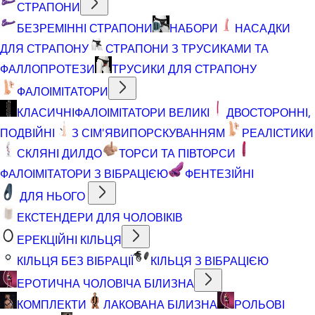
СТРАПОНИ
БЕЗРЕМІННІ СТРАПОНИ
НАБОРИ
НАСАДКИ
ДЛЯ СТРАПОНУ
СТРАПОНИ З ТРУСИКАМИ ТА
ФАЛЛОПРОТЕЗИ
ТРУСИКИ ДЛЯ СТРАПОНУ
ФАЛОІМІТАТОРИ
КЛАСИЧНІ
ФАЛОІМІТАТОРИ ВЕЛИКІ
ДВОСТОРОННІ,
ПОДВІЙНІ
З СІМ'ЯВИПОРСКУВАННЯМ
РЕАЛІСТИКИ
СКЛЯНІ ДИЛДО
ТОРСИ ТА ПІВТОРСИ
ФАЛОІМІТАТОРИ З ВІБРАЦІЄЮ
ФЕНТЕЗІЙНІ
ДЛЯ НЬОГО
ЕКСТЕНДЕРИ ДЛЯ ЧОЛОВІКІВ
ЕРЕКЦІЙНІ КІЛЬЦЯ
КІЛЬЦЯ БЕЗ ВІБРАЦІЇ
КІЛЬЦЯ З ВІБРАЦІЄЮ
ЕРОТИЧНА ЧОЛОВІЧА БІЛИЗНА
КОМПЛЕКТИ
ЛАКОВАНА БІЛИЗНА
РОЛЬОВІ