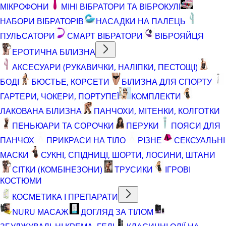
МІКРОФОНИ
МІНІ ВІБРАТОРИ ТА ВІБРОКУЛІ
НАБОРИ ВІБРАТОРІВ
НАСАДКИ НА ПАЛЕЦЬ
ПУЛЬСАТОРИ
СМАРТ ВІБРАТОРИ
ВІБРОЯЙЦЯ
ЕРОТИЧНА БІЛИЗНА
АКСЕСУАРИ (РУКАВИЧКИ, НАЛІПКИ, ПЕСТОЩІ)
БОДІ
БЮСТЬЕ, КОРСЕТИ
БІЛИЗНА ДЛЯ СПОРТУ
ГАРТЕРИ, ЧОКЕРИ, ПОРТУПЕЇ
КОМПЛЕКТИ
ЛАКОВАНА БІЛИЗНА
ПАНЧОХИ, МІТЕНКИ, КОЛГОТКИ
ПЕНЬЮАРИ ТА СОРОЧКИ
ПЕРУКИ
ПОЯСИ ДЛЯ
ПАНЧОХ
ПРИКРАСИ НА ТІЛО
РІЗНЕ
СЕКСУАЛЬНІ
МАСКИ
СУКНІ, СПІДНИЦІ, ШОРТИ, ЛОСИНИ, ШТАНИ
СІТКИ (КОМБІНЕЗОНИ)
ТРУСИКИ
ІГРОВІ
КОСТЮМИ
КОСМЕТИКА І ПРЕПАРАТИ
NURU МАСАЖ
ДОГЛЯД ЗА ТІЛОМ