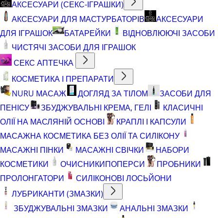
АКСЕСУАРИ (СЕКС-ІГРАШКИ)
АКСЕСУАРИ ДЛЯ МАСТУРБАТОРІВ
АКСЕСУАРИ
ДЛЯ ІГРАШОК
БАТАРЕЙКИ
ВІДНОВЛЮЮЧІ ЗАСОБИ
ЧИСТЯЧІ ЗАСОБИ ДЛЯ ІГРАШОК
СЕКС АПТЕЧКА
КОСМЕТИКА І ПРЕПАРАТИ
NURU МАСАЖ
ДОГЛЯД ЗА ТІЛОМ
ЗАСОБИ ДЛЯ
ПЕНІСУ
ЗБУДЖУВАЛЬНІ КРЕМА, ГЕЛІ
КЛАСИЧНІ
ОЛІЇ НА МАСЛЯНІЙ ОСНОВІ
КРАПЛІ І КАПСУЛИ
МАСАЖНА КОСМЕТИКА БЕЗ ОЛІЇ ТА СИЛІКОНУ
МАСАЖНІ ПІНКИ
МАСАЖНІ СВІЧКИ
НАБОРИ
КОСМЕТИКИ
ОЧИСНИКИ
ПОПЕРСИ
ПРОБНИКИ
ПРОЛОНГАТОРИ
СИЛІКОНОВІ ЛОСЬЙОНИ
ЛУБРИКАНТИ (ЗМАЗКИ)
ЗБУДЖУВАЛЬНІ ЗМАЗКИ
АНАЛЬНІ ЗМАЗКИ