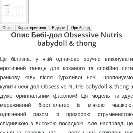
Опис
Характеристики
Відгуки
Про бренд
Опис Бебі-дол Obsessive Nutris
babydoll & thong
Це білизна, у якій однаково зручно виконувати
еротичний танець для коханого та спокійно пити
ранкову каву після бурхливої ​​ночі. Пропонуємо
купити бебі-дол Obsessive Nutris babydoll & thong з
дуже оригінальним фасоном! Ця модель нагадує
мереживний бюстгальтер із м’якою чашкою,
одягнений разом із прозорою струменистою
спідничкою з високою посадкою. Але насправді це
суцільна сорочка 2в1 — верх і низ скріплені між