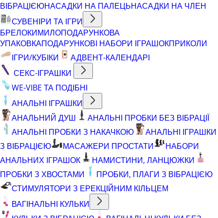
ВІБРАЦІЄЮ
НАСАДКИ НА ПАЛЕЦЬ
НАСАДКИ НА ЧЛЕН
СУВЕНІРИ ТА ІГРИ
БРЕЛОКИ
МИЛО
ПОДАРУНКОВА
УПАКОВКА
ПОДАРУНКОВІ НАБОРИ ІГРАШОК
ПРИКОЛИ
ІГРИ/КУБІКИ
АДВЕНТ-КАЛЕНДАРІ
СЕКС-ІГРАШКИ
WE-VIBE ТА ПОДІБНІ
АНАЛЬНІ ІГРАШКИ
АНАЛЬНИЙ ДУШ
АНАЛЬНІ ПРОБКИ БЕЗ ВІБРАЦІЇ
АНАЛЬНІ ПРОБКИ З НАКАЧКОЮ
АНАЛЬНІ ІГРАШКИ
З ВІБРАЦІЄЮ
МАСАЖЕРИ ПРОСТАТИ
НАБОРИ
АНАЛЬНИХ ІГРАШОК
НАМИСТИНИ, ЛАНЦЮЖКИ
ПРОБКИ З ХВОСТАМИ
ПРОБКИ, ПЛАГИ З ВІБРАЦІЄЮ
СТИМУЛЯТОРИ З ЕРЕКЦІЙНИМ КІЛЬЦЕМ
ВАГІНАЛЬНІ КУЛЬКИ