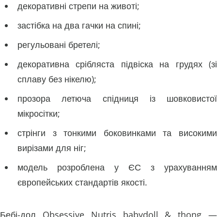
декоративні стрепи на животі;
застібка на два гачки на спині;
регульовані бретелі;
декоративна срібляста підвіска на грудях (зі
сплаву без нікелю);
прозора летюча спідниця із шовковистої
мікросітки;
стрінги з тонкими боковинками та високими
вирізами для ніг;
модель розроблена у ЄС з урахуванням
європейських стандартів якості.
Бебі-дол Obsessive Nutris babydoll & thong —