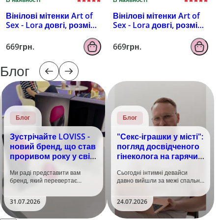
Вінілові мітенки Art of
Вінілові мітенки Art of
Sex - Lora довгі, розмір
Sex - Lora довгі, розмір
M, колір чорний з
M, колір чорний з
ефектом мокрого
ефектом голограми
669грн.
669грн.
оксамиту
Блог
Блог
Блог
Зустрічайте LOVISS -
"Секс-іграшки у місті":
новий бренд, що став
погляд досвідченого
проривом року у світі
гінеколога на гарячий
задоволення!
тренд
Ми раді представити вам
Сьогодні інтимні девайси
бренд, який перевертає
давно вийшли за межі спальні.
уявлення про інтимні іграшки
Дистанційне керування,
та вже встиг стати сенсацією
безшумні моторчики та
31.07.2026
24.07.2026
на міжнародній виставці API
стильний дизайн перетворили
Shanghai-2026!​LOVISS - це
їх на гаджет, який багато хто
поєднання унікальної естетики
використовує, тестує у