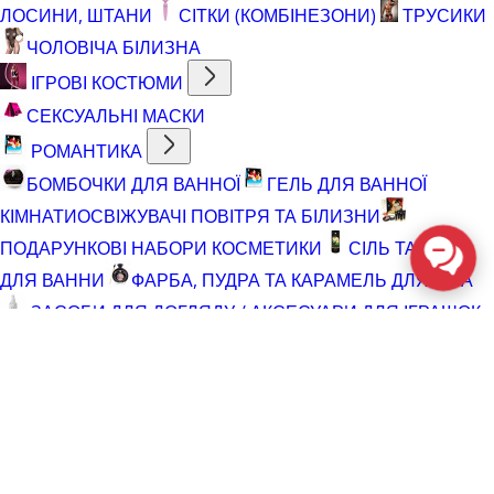
ЛОСИНИ, ШТАНИ
СІТКИ (КОМБІНЕЗОНИ)
ТРУСИКИ
ЧОЛОВІЧА БІЛИЗНА
ІГРОВІ КОСТЮМИ
СЕКСУАЛЬНІ МАСКИ
РОМАНТИКА
БОМБОЧКИ ДЛЯ ВАННОЇ
ГЕЛЬ ДЛЯ ВАННОЇ
КІМНАТИ
ОСВІЖУВАЧІ ПОВІТРЯ ТА БІЛИЗНИ
ПОДАРУНКОВІ НАБОРИ КОСМЕТИКИ
СІЛЬ ТА ПІНА
ДЛЯ ВАННИ
ФАРБА, ПУДРА ТА КАРАМЕЛЬ ДЛЯ ТІЛА
ЗАСОБИ ДЛЯ ДОГЛЯДУ / АКСЕСУАРИ ДЛЯ ІГРАШОК
АКСЕСУАРИ ДЛЯ МАСТУРБАТОРІВ
АКСЕСУАРИ
ДЛЯ ІГРАШОК
БАТАРЕЙКИ
ВІДНОВЛЮЮЧІ ЗАСОБИ
ЧИСТЯЧІ ЗАСОБИ ДЛЯ ІГРАШОК
ДОГЛЯД ЗА ТІЛОМ