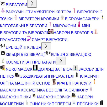
ВІБРАТОРИ
ВАКУУМНІ СТИМУЛЯТОРИ КЛІТОРА
ВІБРАТОРИ G
ТОЧКИ
ВІБРАТОРИ-КРОЛИКИ
ВІБРОМАСАЖЕРИ
КЛІТОРАЛЬНІ ВІБРАТОРИ
МІКРОФОНИ
МІНІ
ВІБРАТОРИ ТА ВІБРОКУЛІ
НАБОРИ ВІБРАТОРІВ
ПУЛЬСАТОРИ
СМАРТ ВІБРАТОРИ
ЕРЕКЦІЙНІ КІЛЬЦЯ
КІЛЬЦЯ БЕЗ ВІБРАЦІЇ
КІЛЬЦЯ З ВІБРАЦІЄЮ
КОСМЕТИКА І ПРЕПАРАТИ
NURU МАСАЖ
ДОГЛЯД ЗА ТІЛОМ
ЗАСОБИ ДЛЯ
ПЕНІСУ
ЗБУДЖУВАЛЬНІ КРЕМА, ГЕЛІ
КЛАСИЧНІ
ОЛІЇ НА МАСЛЯНІЙ ОСНОВІ
КРАПЛІ І КАПСУЛИ
МАСАЖНА КОСМЕТИКА БЕЗ ОЛІЇ ТА СИЛІКОНУ
МАСАЖНІ ПІНКИ
МАСАЖНІ СВІЧКИ
НАБОРИ
КОСМЕТИКИ
ОЧИСНИКИ
ПОПЕРСИ
ПРОБНИКИ