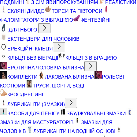
ПОДВІЙНІ
З СІМ'ЯВИПОРСКУВАННЯМ
РЕАЛІСТИКИ
СКЛЯНІ ДИЛДО
ТОРСИ ТА ПІВТОРСИ
ФАЛОІМІТАТОРИ З ВІБРАЦІЄЮ
ФЕНТЕЗІЙНІ
ДЛЯ НЬОГО
ЕКСТЕНДЕРИ ДЛЯ ЧОЛОВІКІВ
ЕРЕКЦІЙНІ КІЛЬЦЯ
КІЛЬЦЯ БЕЗ ВІБРАЦІЇ
КІЛЬЦЯ З ВІБРАЦІЄЮ
ЕРОТИЧНА ЧОЛОВІЧА БІЛИЗНА
КОМПЛЕКТИ
ЛАКОВАНА БІЛИЗНА
РОЛЬОВІ
КОСТЮМИ
ТРУСИ, ШОРТИ, БОДІ
КРОСДРЕСИНГ
ЛУБРИКАНТИ (ЗМАЗКИ)
ЗАСОБИ ДЛЯ ПЕНІСУ
ЗБУДЖУВАЛЬНІ ЗМАЗКИ
ЗМАЗКИ ДЛЯ МАСТУРБАТОРІВ
ЗМАЗКИ ДЛЯ
ЧОЛОВІКІВ
ЛУБРИКАНТИ НА ВОДНІЙ ОСНОВІ