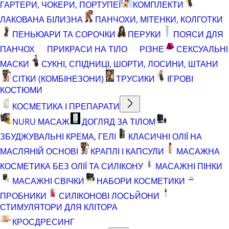
ГАРТЕРИ, ЧОКЕРИ, ПОРТУПЕЇ
КОМПЛЕКТИ
ЛАКОВАНА БІЛИЗНА
ПАНЧОХИ, МІТЕНКИ, КОЛГОТКИ
ПЕНЬЮАРИ ТА СОРОЧКИ
ПЕРУКИ
ПОЯСИ ДЛЯ
ПАНЧОХ
ПРИКРАСИ НА ТІЛО
РІЗНЕ
СЕКСУАЛЬНІ
МАСКИ
СУКНІ, СПІДНИЦІ, ШОРТИ, ЛОСИНИ, ШТАНИ
СІТКИ (КОМБІНЕЗОНИ)
ТРУСИКИ
ІГРОВІ
КОСТЮМИ
КОСМЕТИКА І ПРЕПАРАТИ
NURU МАСАЖ
ДОГЛЯД ЗА ТІЛОМ
ЗБУДЖУВАЛЬНІ КРЕМА, ГЕЛІ
КЛАСИЧНІ ОЛІЇ НА
МАСЛЯНІЙ ОСНОВІ
КРАПЛІ І КАПСУЛИ
МАСАЖНА
КОСМЕТИКА БЕЗ ОЛІЇ ТА СИЛІКОНУ
МАСАЖНІ ПІНКИ
МАСАЖНІ СВІЧКИ
НАБОРИ КОСМЕТИКИ
ПРОБНИКИ
СИЛІКОНОВІ ЛОСЬЙОНИ
СТИМУЛЯТОРИ ДЛЯ КЛІТОРА
КРОСДРЕСИНГ