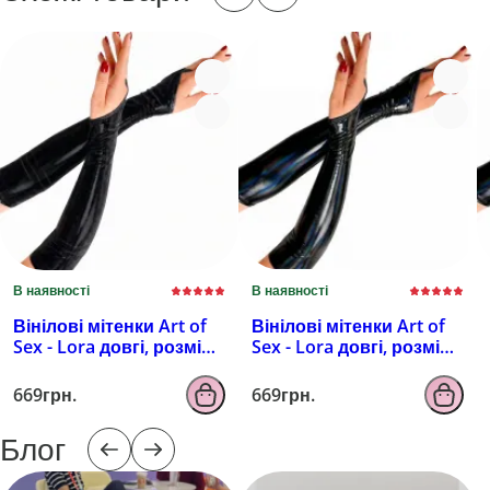
В наявності
В наявності
Вінілові мітенки Art of
Вінілові мітенки Art of
Sex - Lora довгі, розмір
Sex - Lora довгі, розмір
M, колір чорний з
M, колір чорний з
ефектом мокрого
ефектом голограми
669грн.
669грн.
оксамиту
Блог