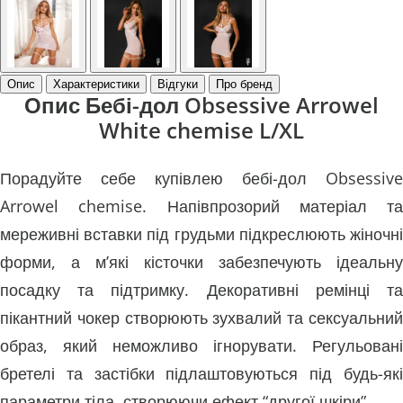
Опис
Характеристики
Відгуки
Про бренд
Опис Бебі-дол Obsessive Arrowel
White chemise L/XL
Порадуйте себе купівлею бебі-дол Obsessive
Arrowel chemise. Напівпрозорий матеріал та
мереживні вставки під грудьми підкреслюють жіночні
форми, а м’які кісточки забезпечують ідеальну
посадку та підтримку. Декоративні ремінці та
пікантний чокер створюють зухвалий та сексуальний
образ, який неможливо ігнорувати. Регульовані
бретелі та застібки підлаштовуються під будь-які
параметри тіла, створюючи ефект “другої шкіри”.