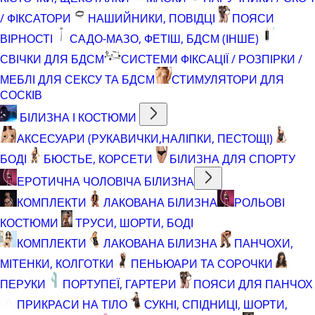
/ ФІКСАТОРИ
НАШИЙНИКИ, ПОВІДЦІ
ПОЯСИ
ВІРНОСТІ
САДО-МАЗО, ФЕТІШ, БДСМ (ІНШЕ)
СВІЧКИ ДЛЯ БДСМ
СИСТЕМИ ФІКСАЦІЇ / РОЗПІРКИ /
МЕБЛІ ДЛЯ СЕКСУ ТА БДСМ
СТИМУЛЯТОРИ ДЛЯ
СОСКІВ
БІЛИЗНА І КОСТЮМИ
АКСЕСУАРИ (РУКАВИЧКИ,НАЛІПКИ, ПЕСТОЩІ)
БОДІ
БЮСТЬЕ, КОРСЕТИ
БІЛИЗНА ДЛЯ СПОРТУ
ЕРОТИЧНА ЧОЛОВІЧА БІЛИЗНА
КОМПЛЕКТИ
ЛАКОВАНА БІЛИЗНА
РОЛЬОВІ
КОСТЮМИ
ТРУСИ, ШОРТИ, БОДІ
КОМПЛЕКТИ
ЛАКОВАНА БІЛИЗНА
ПАНЧОХИ,
МІТЕНКИ, КОЛГОТКИ
ПЕНЬЮАРИ ТА СОРОЧКИ
ПЕРУКИ
ПОРТУПЕЇ, ГАРТЕРИ
ПОЯСИ ДЛЯ ПАНЧОХ
ПРИКРАСИ НА ТІЛО
СУКНІ, СПІДНИЦІ, ШОРТИ,