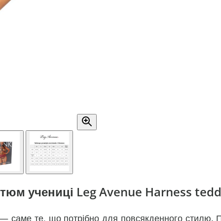
юм учениці Leg Avenue Harness teddy 
 — саме те, що потрібно для повсякденного стилю.