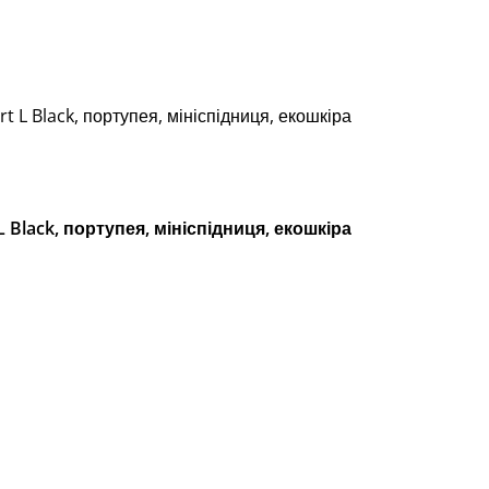
 L Black, портупея, мініспідниця, екошкіра
 Black, портупея, мініспідниця, екошкіра