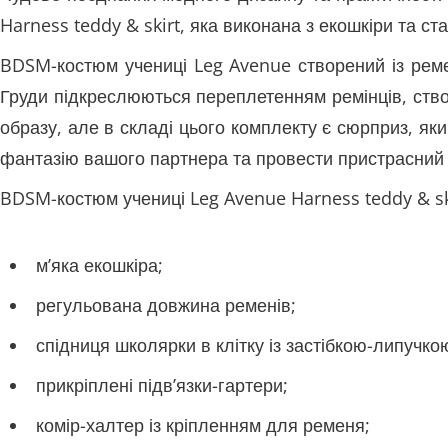
Harness teddy & skirt, яка виконана з екошкіри та 
BDSM-костюм учениці Leg Avenue створений із ремен
Груди підкреслюються переплетенням ремінців, ст
образу, але в складі цього комплекту є сюрприз, як
фантазію вашого партнера та провести пристрасний в
BDSM-костюм учениці Leg Avenue Harness teddy & sk
м’яка екошкіра;
регульована довжина ременів;
спідниця школярки в клітку із застібкою-липучко
прикріплені підв’язки-гартери;
комір-халтер із кріпленням для ременя;