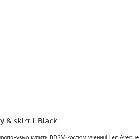
& skirt L Black
 Пропонуємо купити BDSM-костюм учениці Leg Avenue