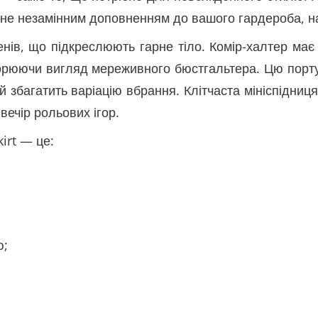
стане незамінним доповненням до вашого гардероба, н
ів, що підкреслюють гарне тіло. Комір-халтер має 
ворюючи вигляд мереживного бюстгальтера. Цю порт
ий збагатить варіацію вбрання. Клітчаста мініспідни
ечір рольових ігор.
irt — це:
ю;