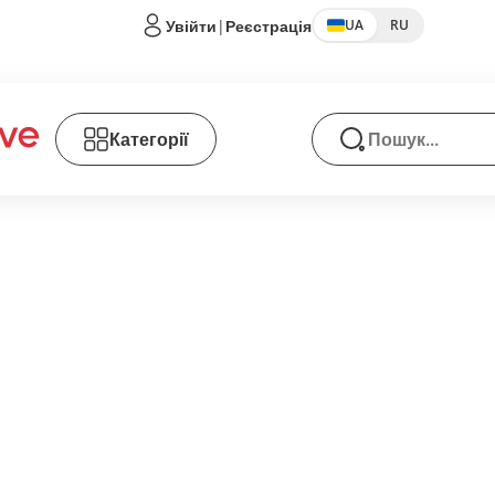
Увійти
|
Реєстрація
UA
RU
Категорії
Пошук товарів