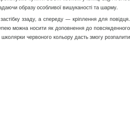
адаючи образу особливої ​​вишуканості та шарму.
застібку ззаду, а спереду — кріплення для повідця.
упею можна носити як доповнення до повсякденного
ця школярки червоного кольору дасть змогу розпалити