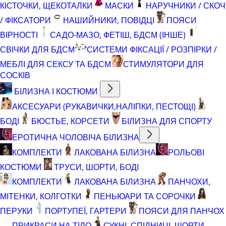
КІСТОЧКИ, ЩЕКОТАЛКИ
МАСКИ
НАРУЧНИКИ / СКОЧ
/ ФІКСАТОРИ
НАШИЙНИКИ, ПОВІДЦІ
ПОЯСИ
ВІРНОСТІ
САДО-МАЗО, ФЕТІШ, БДСМ (ІНШЕ)
СВІЧКИ ДЛЯ БДСМ
СИСТЕМИ ФІКСАЦІЇ / РОЗПІРКИ /
МЕБЛІ ДЛЯ СЕКСУ ТА БДСМ
СТИМУЛЯТОРИ ДЛЯ
СОСКІВ
БІЛИЗНА І КОСТЮМИ
АКСЕСУАРИ (РУКАВИЧКИ,НАЛІПКИ, ПЕСТОЩІ)
БОДІ
БЮСТЬЕ, КОРСЕТИ
БІЛИЗНА ДЛЯ СПОРТУ
ЕРОТИЧНА ЧОЛОВІЧА БІЛИЗНА
КОМПЛЕКТИ
ЛАКОВАНА БІЛИЗНА
РОЛЬОВІ
КОСТЮМИ
ТРУСИ, ШОРТИ, БОДІ
КОМПЛЕКТИ
ЛАКОВАНА БІЛИЗНА
ПАНЧОХИ,
МІТЕНКИ, КОЛГОТКИ
ПЕНЬЮАРИ ТА СОРОЧКИ
ПЕРУКИ
ПОРТУПЕЇ, ГАРТЕРИ
ПОЯСИ ДЛЯ ПАНЧОХ
ПРИКРАСИ НА ТІЛО
СУКНІ, СПІДНИЦІ, ШОРТИ,