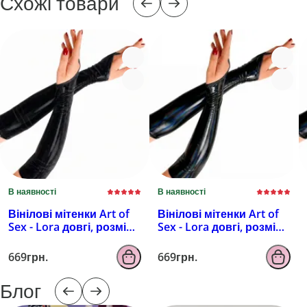
Схожі товари
В наявності
В наявності
Вінілові мітенки Art of
Вінілові мітенки Art of
Sex - Lora довгі, розмір
Sex - Lora довгі, розмір
M, колір чорний з
M, колір чорний з
ефектом мокрого
ефектом голограми
669грн.
669грн.
оксамиту
Блог