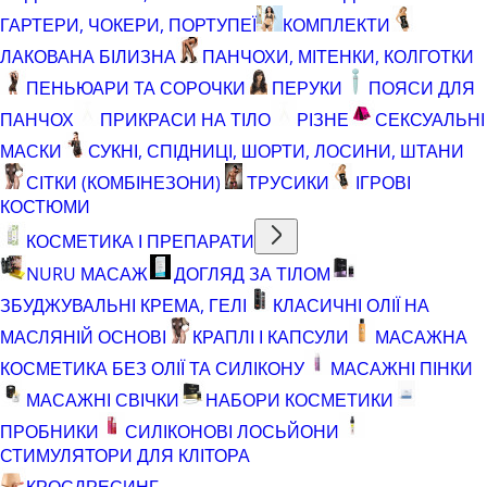
ГАРТЕРИ, ЧОКЕРИ, ПОРТУПЕЇ
КОМПЛЕКТИ
ЛАКОВАНА БІЛИЗНА
ПАНЧОХИ, МІТЕНКИ, КОЛГОТКИ
ПЕНЬЮАРИ ТА СОРОЧКИ
ПЕРУКИ
ПОЯСИ ДЛЯ
ПАНЧОХ
ПРИКРАСИ НА ТІЛО
РІЗНЕ
СЕКСУАЛЬНІ
МАСКИ
СУКНІ, СПІДНИЦІ, ШОРТИ, ЛОСИНИ, ШТАНИ
СІТКИ (КОМБІНЕЗОНИ)
ТРУСИКИ
ІГРОВІ
КОСТЮМИ
КОСМЕТИКА І ПРЕПАРАТИ
NURU МАСАЖ
ДОГЛЯД ЗА ТІЛОМ
ЗБУДЖУВАЛЬНІ КРЕМА, ГЕЛІ
КЛАСИЧНІ ОЛІЇ НА
МАСЛЯНІЙ ОСНОВІ
КРАПЛІ І КАПСУЛИ
МАСАЖНА
КОСМЕТИКА БЕЗ ОЛІЇ ТА СИЛІКОНУ
МАСАЖНІ ПІНКИ
МАСАЖНІ СВІЧКИ
НАБОРИ КОСМЕТИКИ
ПРОБНИКИ
СИЛІКОНОВІ ЛОСЬЙОНИ
СТИМУЛЯТОРИ ДЛЯ КЛІТОРА
КРОСДРЕСИНГ