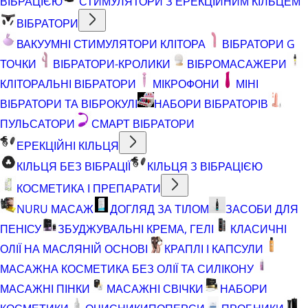
ВІБРАЦІЄЮ
СТИМУЛЯТОРИ З ЕРЕКЦІЙНИМ КІЛЬЦЕМ
ВІБРАТОРИ
ВАКУУМНІ СТИМУЛЯТОРИ КЛІТОРА
ВІБРАТОРИ G
ТОЧКИ
ВІБРАТОРИ-КРОЛИКИ
ВІБРОМАСАЖЕРИ
КЛІТОРАЛЬНІ ВІБРАТОРИ
МІКРОФОНИ
МІНІ
ВІБРАТОРИ ТА ВІБРОКУЛІ
НАБОРИ ВІБРАТОРІВ
ПУЛЬСАТОРИ
СМАРТ ВІБРАТОРИ
ЕРЕКЦІЙНІ КІЛЬЦЯ
КІЛЬЦЯ БЕЗ ВІБРАЦІЇ
КІЛЬЦЯ З ВІБРАЦІЄЮ
КОСМЕТИКА І ПРЕПАРАТИ
NURU МАСАЖ
ДОГЛЯД ЗА ТІЛОМ
ЗАСОБИ ДЛЯ
ПЕНІСУ
ЗБУДЖУВАЛЬНІ КРЕМА, ГЕЛІ
КЛАСИЧНІ
ОЛІЇ НА МАСЛЯНІЙ ОСНОВІ
КРАПЛІ І КАПСУЛИ
МАСАЖНА КОСМЕТИКА БЕЗ ОЛІЇ ТА СИЛІКОНУ
МАСАЖНІ ПІНКИ
МАСАЖНІ СВІЧКИ
НАБОРИ