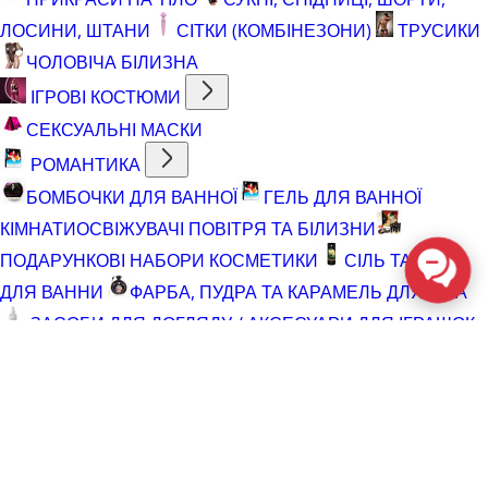
ЛОСИНИ, ШТАНИ
СІТКИ (КОМБІНЕЗОНИ)
ТРУСИКИ
ЧОЛОВІЧА БІЛИЗНА
ІГРОВІ КОСТЮМИ
СЕКСУАЛЬНІ МАСКИ
РОМАНТИКА
БОМБОЧКИ ДЛЯ ВАННОЇ
ГЕЛЬ ДЛЯ ВАННОЇ
КІМНАТИ
ОСВІЖУВАЧІ ПОВІТРЯ ТА БІЛИЗНИ
ПОДАРУНКОВІ НАБОРИ КОСМЕТИКИ
СІЛЬ ТА ПІНА
ДЛЯ ВАННИ
ФАРБА, ПУДРА ТА КАРАМЕЛЬ ДЛЯ ТІЛА
ЗАСОБИ ДЛЯ ДОГЛЯДУ / АКСЕСУАРИ ДЛЯ ІГРАШОК
АКСЕСУАРИ ДЛЯ МАСТУРБАТОРІВ
АКСЕСУАРИ
ДЛЯ ІГРАШОК
БАТАРЕЙКИ
ВІДНОВЛЮЮЧІ ЗАСОБИ
ЧИСТЯЧІ ЗАСОБИ ДЛЯ ІГРАШОК