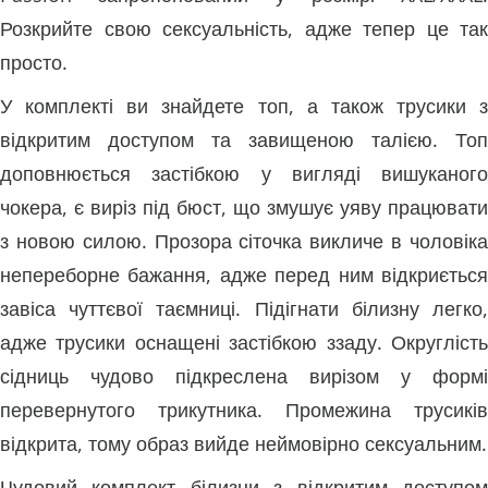
Розкрийте свою сексуальність, адже тепер це так
просто.
У комплекті ви знайдете топ, а також трусики з
відкритим доступом та завищеною талією. Топ
доповнюється застібкою у вигляді вишуканого
чокера, є виріз під бюст, що змушує уяву працювати
з новою силою. Прозора сіточка викличе в чоловіка
непереборне бажання, адже перед ним відкриється
завіса чуттєвої таємниці. Підігнати білизну легко,
адже трусики оснащені застібкою ззаду. Округлість
сідниць чудово підкреслена вирізом у формі
перевернутого трикутника. Промежина трусиків
відкрита, тому образ вийде неймовірно сексуальним.
Чудовий комплект білизни з відкритим доступом