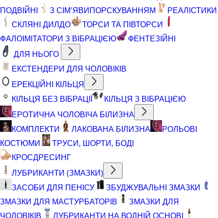
ПОДВІЙНІ
З СІМ'ЯВИПОРСКУВАННЯМ
РЕАЛІСТИКИ
СКЛЯНІ ДИЛДО
ТОРСИ ТА ПІВТОРСИ
ФАЛОІМІТАТОРИ З ВІБРАЦІЄЮ
ФЕНТЕЗІЙНІ
ДЛЯ НЬОГО
ЕКСТЕНДЕРИ ДЛЯ ЧОЛОВІКІВ
ЕРЕКЦІЙНІ КІЛЬЦЯ
КІЛЬЦЯ БЕЗ ВІБРАЦІЇ
КІЛЬЦЯ З ВІБРАЦІЄЮ
ЕРОТИЧНА ЧОЛОВІЧА БІЛИЗНА
КОМПЛЕКТИ
ЛАКОВАНА БІЛИЗНА
РОЛЬОВІ
КОСТЮМИ
ТРУСИ, ШОРТИ, БОДІ
КРОСДРЕСИНГ
ЛУБРИКАНТИ (ЗМАЗКИ)
ЗАСОБИ ДЛЯ ПЕНІСУ
ЗБУДЖУВАЛЬНІ ЗМАЗКИ
ЗМАЗКИ ДЛЯ МАСТУРБАТОРІВ
ЗМАЗКИ ДЛЯ
ЧОЛОВІКІВ
ЛУБРИКАНТИ НА ВОДНІЙ ОСНОВІ