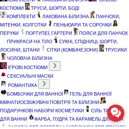
КОСТЮМИ
ТРУСИ, ШОРТИ, БОДІ
КОМПЛЕКТИ
ЛАКОВАНА БІЛИЗНА
ПАНЧОХИ,
МІТЕНКИ, КОЛГОТКИ
ПЕНЬЮАРИ ТА СОРОЧКИ
ПЕРУКИ
ПОРТУПЕЇ, ГАРТЕРИ
ПОЯСИ ДЛЯ ПАНЧОХ
ПРИКРАСИ НА ТІЛО
СУКНІ, СПІДНИЦІ, ШОРТИ,
ЛОСИНИ, ШТАНИ
СІТКИ (КОМБІНЕЗОНИ)
ТРУСИКИ
ЧОЛОВІЧА БІЛИЗНА
ІГРОВІ КОСТЮМИ
СЕКСУАЛЬНІ МАСКИ
РОМАНТИКА
БОМБОЧКИ ДЛЯ ВАННОЇ
ГЕЛЬ ДЛЯ ВАННОЇ
КІМНАТИ
ОСВІЖУВАЧІ ПОВІТРЯ ТА БІЛИЗНИ
ПОДАРУНКОВІ НАБОРИ КОСМЕТИКИ
СІЛЬ ТА ПІНА
ДЛЯ ВАННИ
ФАРБА, ПУДРА ТА КАРАМЕЛЬ ДЛЯ ТІЛА
ЗАСОБИ ДЛЯ ДОГЛЯДУ / АКСЕСУАРИ ДЛЯ ІГРАШОК