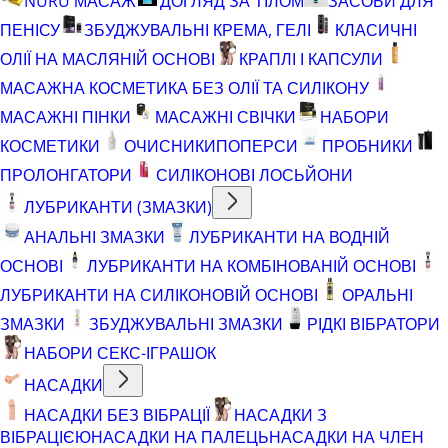
NURU МАСАЖ
ДОГЛЯД ЗА ТІЛОМ
ЗАСОБИ ДЛЯ
ПЕНІСУ
ЗБУДЖУВАЛЬНІ КРЕМА, ГЕЛІ
КЛАСИЧНІ
ОЛІЇ НА МАСЛЯНІЙ ОСНОВІ
КРАПЛІ І КАПСУЛИ
МАСАЖНА КОСМЕТИКА БЕЗ ОЛІЇ ТА СИЛІКОНУ
МАСАЖНІ ПІНКИ
МАСАЖНІ СВІЧКИ
НАБОРИ
КОСМЕТИКИ
ОЧИСНИКИ
ПОПЕРСИ
ПРОБНИКИ
ПРОЛОНГАТОРИ
СИЛІКОНОВІ ЛОСЬЙОНИ
ЛУБРИКАНТИ (ЗМАЗКИ)
АНАЛЬНІ ЗМАЗКИ
ЛУБРИКАНТИ НА ВОДНІЙ
ОСНОВІ
ЛУБРИКАНТИ НА КОМБІНОВАНІЙ ОСНОВІ
ЛУБРИКАНТИ НА СИЛІКОНОВІЙ ОСНОВІ
ОРАЛЬНІ
ЗМАЗКИ
ЗБУДЖУВАЛЬНІ ЗМАЗКИ
РІДКІ ВІБРАТОРИ
НАБОРИ СЕКС-ІГРАШОК
НАСАДКИ
НАСАДКИ БЕЗ ВІБРАЦІЇ
НАСАДКИ З
ВІБРАЦІЄЮ
НАСАДКИ НА ПАЛЕЦЬ
НАСАДКИ НА ЧЛЕН