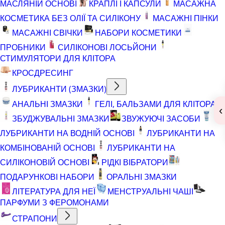
МАСЛЯНІЙ ОСНОВІ
КРАПЛІ І КАПСУЛИ
МАСАЖНА
КОСМЕТИКА БЕЗ ОЛІЇ ТА СИЛІКОНУ
МАСАЖНІ ПІНКИ
МАСАЖНІ СВІЧКИ
НАБОРИ КОСМЕТИКИ
ПРОБНИКИ
СИЛІКОНОВІ ЛОСЬЙОНИ
СТИМУЛЯТОРИ ДЛЯ КЛІТОРА
КРОСДРЕСИНГ
ЛУБРИКАНТИ (ЗМАЗКИ)
АНАЛЬНІ ЗМАЗКИ
ГЕЛІ, БАЛЬЗАМИ ДЛЯ КЛІТОРА
‹
ЗБУДЖУВАЛЬНІ ЗМАЗКИ
ЗВУЖУЮЧІ ЗАСОБИ
ЛУБРИКАНТИ НА ВОДНІЙ ОСНОВІ
ЛУБРИКАНТИ НА
КОМБІНОВАНІЙ ОСНОВІ
ЛУБРИКАНТИ НА
СИЛІКОНОВІЙ ОСНОВІ
РІДКІ ВІБРАТОРИ
ПОДАРУНКОВІ НАБОРИ
ОРАЛЬНІ ЗМАЗКИ
ЛІТЕРАТУРА ДЛЯ НЕЇ
МЕНСТРУАЛЬНІ ЧАШІ
ПАРФУМИ З ФЕРОМОНАМИ
СТРАПОНИ