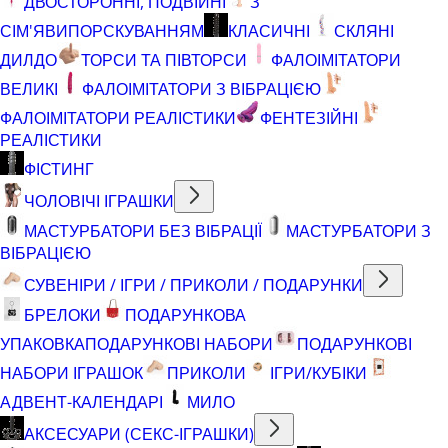
ДВОСТОРОННІ, ПОДВІЙНІ
З
СІМ'ЯВИПОРСКУВАННЯМ
КЛАСИЧНІ
СКЛЯНІ
ДИЛДО
ТОРСИ ТА ПІВТОРСИ
ФАЛОІМІТАТОРИ
ВЕЛИКІ
ФАЛОІМІТАТОРИ З ВІБРАЦІЄЮ
ФАЛОІМІТАТОРИ РЕАЛІСТИКИ
ФЕНТЕЗІЙНІ
РЕАЛІСТИКИ
ФІСТИНГ
ЧОЛОВІЧІ ІГРАШКИ
МАСТУРБАТОРИ БЕЗ ВІБРАЦІЇ
МАСТУРБАТОРИ З
ВІБРАЦІЄЮ
СУВЕНІРИ / ІГРИ / ПРИКОЛИ / ПОДАРУНКИ
БРЕЛОКИ
ПОДАРУНКОВА
УПАКОВКА
ПОДАРУНКОВІ НАБОРИ
ПОДАРУНКОВІ
НАБОРИ ІГРАШОК
ПРИКОЛИ
ІГРИ/КУБІКИ
АДВЕНТ-КАЛЕНДАРІ
МИЛО
АКСЕСУАРИ (СЕКС-ІГРАШКИ)