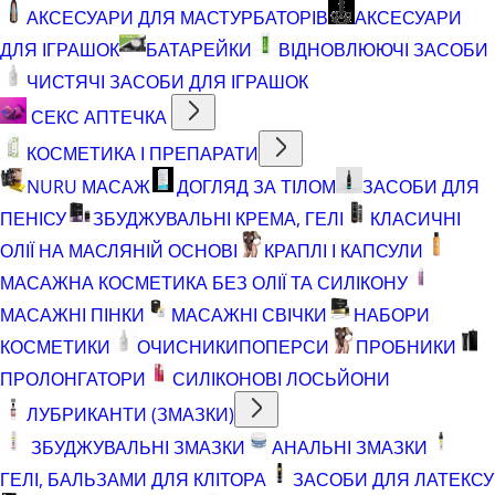
АКСЕСУАРИ ДЛЯ МАСТУРБАТОРІВ
АКСЕСУАРИ
ДЛЯ ІГРАШОК
БАТАРЕЙКИ
ВІДНОВЛЮЮЧІ ЗАСОБИ
ЧИСТЯЧІ ЗАСОБИ ДЛЯ ІГРАШОК
СЕКС АПТЕЧКА
КОСМЕТИКА І ПРЕПАРАТИ
NURU МАСАЖ
ДОГЛЯД ЗА ТІЛОМ
ЗАСОБИ ДЛЯ
ПЕНІСУ
ЗБУДЖУВАЛЬНІ КРЕМА, ГЕЛІ
КЛАСИЧНІ
ОЛІЇ НА МАСЛЯНІЙ ОСНОВІ
КРАПЛІ І КАПСУЛИ
МАСАЖНА КОСМЕТИКА БЕЗ ОЛІЇ ТА СИЛІКОНУ
МАСАЖНІ ПІНКИ
МАСАЖНІ СВІЧКИ
НАБОРИ
КОСМЕТИКИ
ОЧИСНИКИ
ПОПЕРСИ
ПРОБНИКИ
ПРОЛОНГАТОРИ
СИЛІКОНОВІ ЛОСЬЙОНИ
ЛУБРИКАНТИ (ЗМАЗКИ)
ЗБУДЖУВАЛЬНІ ЗМАЗКИ
АНАЛЬНІ ЗМАЗКИ
ГЕЛІ, БАЛЬЗАМИ ДЛЯ КЛІТОРА
ЗАСОБИ ДЛЯ ЛАТЕКСУ