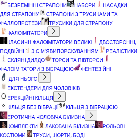
БЕЗРЕМІННІ СТРАПОНИ
НАБОРИ
НАСАДКИ
ДЛЯ СТРАПОНУ
СТРАПОНИ З ТРУСИКАМИ ТА
ФАЛЛОПРОТЕЗИ
ТРУСИКИ ДЛЯ СТРАПОНУ
ФАЛОІМІТАТОРИ
КЛАСИЧНІ
ФАЛОІМІТАТОРИ ВЕЛИКІ
ДВОСТОРОННІ,
ПОДВІЙНІ
З СІМ'ЯВИПОРСКУВАННЯМ
РЕАЛІСТИКИ
СКЛЯНІ ДИЛДО
ТОРСИ ТА ПІВТОРСИ
ФАЛОІМІТАТОРИ З ВІБРАЦІЄЮ
ФЕНТЕЗІЙНІ
ДЛЯ НЬОГО
ЕКСТЕНДЕРИ ДЛЯ ЧОЛОВІКІВ
ЕРЕКЦІЙНІ КІЛЬЦЯ
КІЛЬЦЯ БЕЗ ВІБРАЦІЇ
КІЛЬЦЯ З ВІБРАЦІЄЮ
ЕРОТИЧНА ЧОЛОВІЧА БІЛИЗНА
КОМПЛЕКТИ
ЛАКОВАНА БІЛИЗНА
РОЛЬОВІ
КОСТЮМИ
ТРУСИ, ШОРТИ, БОДІ