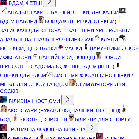
БДСМ, ФЕТІШ
АНАЛЬНІ ГАКИ
БАТОГИ, СТЕКИ, ЛЯСКАЛКИ
БДСМ НАБОРИ
БОНДАЖ (ВЕРІВКИ, СТРІЧКИ)
ЗАТИСКАЧІ ДЛЯ КЛІТОРА
КАТЕТЕРИ УРЕТРАЛЬНІ /
АНАЛЬНІ, ВАГІНАЛЬНІ РОЗШИРЮВАЧІ
КЛЯПИ
КІСТОЧКИ, ЩЕКОТАЛКИ
МАСКИ
НАРУЧНИКИ / СКОЧ
/ ФІКСАТОРИ
НАШИЙНИКИ, ПОВІДЦІ
ПОЯСИ
ВІРНОСТІ
САДО-МАЗО, ФЕТІШ, БДСМ (ІНШЕ)
СВІЧКИ ДЛЯ БДСМ
СИСТЕМИ ФІКСАЦІЇ / РОЗПІРКИ /
МЕБЛІ ДЛЯ СЕКСУ ТА БДСМ
СТИМУЛЯТОРИ ДЛЯ
СОСКІВ
БІЛИЗНА І КОСТЮМИ
АКСЕСУАРИ (РУКАВИЧКИ,НАЛІПКИ, ПЕСТОЩІ)
БОДІ
БЮСТЬЕ, КОРСЕТИ
БІЛИЗНА ДЛЯ СПОРТУ
ЕРОТИЧНА ЧОЛОВІЧА БІЛИЗНА
КОМПЛЕКТИ
ЛАКОВАНА БІЛИЗНА
РОЛЬОВІ