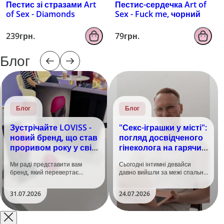
Пестис зі стразами Art
Пестис-сердечка Art of
of Sex - Diamonds
Sex - Fuck me, чорний
239грн.
79грн.
Блог
Блог
Блог
Зустрічайте LOVISS -
"Секс-іграшки у місті":
новий бренд, що став
погляд досвідченого
проривом року у світі
гінеколога на гарячий
задоволення!
тренд
Ми раді представити вам
Сьогодні інтимні девайси
бренд, який перевертає
давно вийшли за межі спальні.
уявлення про інтимні іграшки
Дистанційне керування,
та вже встиг стати сенсацією
безшумні моторчики та
31.07.2026
24.07.2026
на міжнародній виставці API
стильний дизайн перетворили
Shanghai-2026!​LOVISS - це
їх на гаджет, який багато хто
поєднання унікальної естетики
використовує, тестує у
та бездога..
публічних місцях: у..