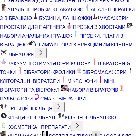
АНАЛЬНИЙ ДУШ
АНАЛЬНІ ПРОБКИ БЕЗ ВІБРАЦІЇ
АНАЛЬНІ ПРОБКИ З НАКАЧКОЮ
АНАЛЬНІ ІГРАШКИ
З ВІБРАЦІЄЮ
БУСИНИ, ЛАНЦЮЖКИ
МАСАЖЕРИ
ПРОСТАТИ ДЛЯ ПАРТНЕРА
ПРОБКИ З ХВОСТАМИ
НАБОРИ АНАЛЬНИХ ІГРАШОК
ПРОБКИ, ПЛАГИ З
ВІБРАЦІЄЮ
СТИМУЛЯТОРИ З ЕРЕКЦІЙНИМ КІЛЬЦЕМ
ВІБРАТОРИ
ВАКУУМНІ СТИМУЛЯТОРИ КЛІТОРА
ВІБРАТОРИ G
ТОЧКИ
ВІБРАТОРИ-КРОЛИКИ
ВІБРОМАСАЖЕРИ
КЛІТОРАЛЬНІ ВІБРАТОРИ
МІКРОФОНИ
МІНІ
ВІБРАТОРИ ТА ВІБРОКУЛІ
НАБОРИ ВІБРАТОРІВ
ПУЛЬСАТОРИ
СМАРТ ВІБРАТОРИ
ЕРЕКЦІЙНІ КІЛЬЦЯ
КІЛЬЦЯ БЕЗ ВІБРАЦІЇ
КІЛЬЦЯ З ВІБРАЦІЄЮ
КОСМЕТИКА І ПРЕПАРАТИ