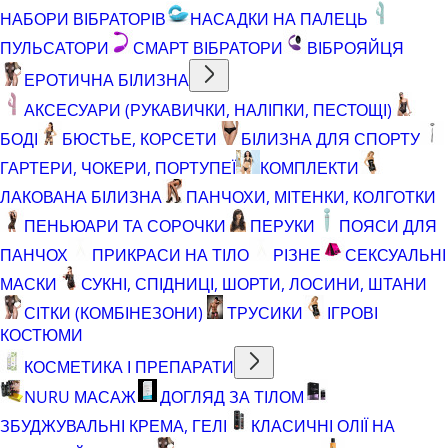
НАБОРИ ВІБРАТОРІВ
НАСАДКИ НА ПАЛЕЦЬ
ПУЛЬСАТОРИ
СМАРТ ВІБРАТОРИ
ВІБРОЯЙЦЯ
ЕРОТИЧНА БІЛИЗНА
АКСЕСУАРИ (РУКАВИЧКИ, НАЛІПКИ, ПЕСТОЩІ)
БОДІ
БЮСТЬЕ, КОРСЕТИ
БІЛИЗНА ДЛЯ СПОРТУ
ГАРТЕРИ, ЧОКЕРИ, ПОРТУПЕЇ
КОМПЛЕКТИ
ЛАКОВАНА БІЛИЗНА
ПАНЧОХИ, МІТЕНКИ, КОЛГОТКИ
ПЕНЬЮАРИ ТА СОРОЧКИ
ПЕРУКИ
ПОЯСИ ДЛЯ
ПАНЧОХ
ПРИКРАСИ НА ТІЛО
РІЗНЕ
СЕКСУАЛЬНІ
МАСКИ
СУКНІ, СПІДНИЦІ, ШОРТИ, ЛОСИНИ, ШТАНИ
СІТКИ (КОМБІНЕЗОНИ)
ТРУСИКИ
ІГРОВІ
КОСТЮМИ
КОСМЕТИКА І ПРЕПАРАТИ
NURU МАСАЖ
ДОГЛЯД ЗА ТІЛОМ
ЗБУДЖУВАЛЬНІ КРЕМА, ГЕЛІ
КЛАСИЧНІ ОЛІЇ НА