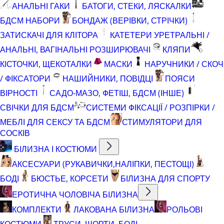
АНАЛЬНІ ГАКИ
БАТОГИ, СТЕКИ, ЛЯСКАЛКИ
БДСМ НАБОРИ
БОНДАЖ (ВЕРІВКИ, СТРІЧКИ)
ЗАТИСКАЧІ ДЛЯ КЛІТОРА
КАТЕТЕРИ УРЕТРАЛЬНІ /
АНАЛЬНІ, ВАГІНАЛЬНІ РОЗШИРЮВАЧІ
КЛЯПИ
КІСТОЧКИ, ЩЕКОТАЛКИ
МАСКИ
НАРУЧНИКИ / СКОЧ
/ ФІКСАТОРИ
НАШИЙНИКИ, ПОВІДЦІ
ПОЯСИ
ВІРНОСТІ
САДО-МАЗО, ФЕТІШ, БДСМ (ІНШЕ)
СВІЧКИ ДЛЯ БДСМ
СИСТЕМИ ФІКСАЦІЇ / РОЗПІРКИ /
МЕБЛІ ДЛЯ СЕКСУ ТА БДСМ
СТИМУЛЯТОРИ ДЛЯ
СОСКІВ
БІЛИЗНА І КОСТЮМИ
АКСЕСУАРИ (РУКАВИЧКИ,НАЛІПКИ, ПЕСТОЩІ)
БОДІ
БЮСТЬЕ, КОРСЕТИ
БІЛИЗНА ДЛЯ СПОРТУ
ЕРОТИЧНА ЧОЛОВІЧА БІЛИЗНА
КОМПЛЕКТИ
ЛАКОВАНА БІЛИЗНА
РОЛЬОВІ
КОСТЮМИ
ТРУСИ, ШОРТИ, БОДІ