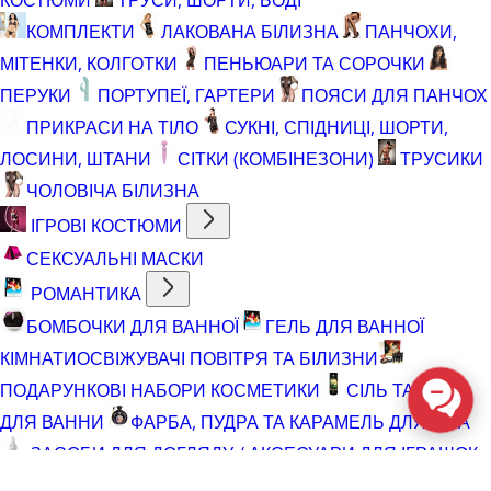
КОМПЛЕКТИ
ЛАКОВАНА БІЛИЗНА
ПАНЧОХИ,
МІТЕНКИ, КОЛГОТКИ
ПЕНЬЮАРИ ТА СОРОЧКИ
ПЕРУКИ
ПОРТУПЕЇ, ГАРТЕРИ
ПОЯСИ ДЛЯ ПАНЧОХ
ПРИКРАСИ НА ТІЛО
СУКНІ, СПІДНИЦІ, ШОРТИ,
ЛОСИНИ, ШТАНИ
СІТКИ (КОМБІНЕЗОНИ)
ТРУСИКИ
ЧОЛОВІЧА БІЛИЗНА
ІГРОВІ КОСТЮМИ
СЕКСУАЛЬНІ МАСКИ
РОМАНТИКА
БОМБОЧКИ ДЛЯ ВАННОЇ
ГЕЛЬ ДЛЯ ВАННОЇ
КІМНАТИ
ОСВІЖУВАЧІ ПОВІТРЯ ТА БІЛИЗНИ
ПОДАРУНКОВІ НАБОРИ КОСМЕТИКИ
СІЛЬ ТА ПІНА
ДЛЯ ВАННИ
ФАРБА, ПУДРА ТА КАРАМЕЛЬ ДЛЯ ТІЛА
ЗАСОБИ ДЛЯ ДОГЛЯДУ / АКСЕСУАРИ ДЛЯ ІГРАШОК