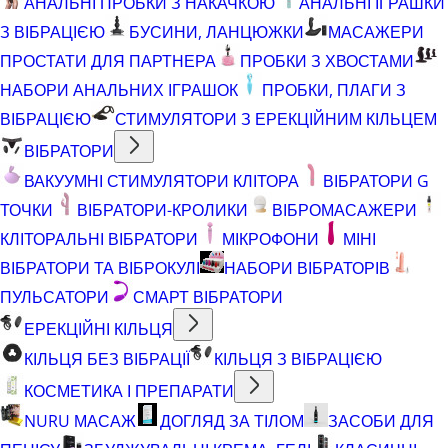
АНАЛЬНІ ПРОБКИ З НАКАЧКОЮ
АНАЛЬНІ ІГРАШКИ
З ВІБРАЦІЄЮ
БУСИНИ, ЛАНЦЮЖКИ
МАСАЖЕРИ
ПРОСТАТИ ДЛЯ ПАРТНЕРА
ПРОБКИ З ХВОСТАМИ
НАБОРИ АНАЛЬНИХ ІГРАШОК
ПРОБКИ, ПЛАГИ З
ВІБРАЦІЄЮ
СТИМУЛЯТОРИ З ЕРЕКЦІЙНИМ КІЛЬЦЕМ
ВІБРАТОРИ
ВАКУУМНІ СТИМУЛЯТОРИ КЛІТОРА
ВІБРАТОРИ G
ТОЧКИ
ВІБРАТОРИ-КРОЛИКИ
ВІБРОМАСАЖЕРИ
КЛІТОРАЛЬНІ ВІБРАТОРИ
МІКРОФОНИ
МІНІ
ВІБРАТОРИ ТА ВІБРОКУЛІ
НАБОРИ ВІБРАТОРІВ
ПУЛЬСАТОРИ
СМАРТ ВІБРАТОРИ
ЕРЕКЦІЙНІ КІЛЬЦЯ
КІЛЬЦЯ БЕЗ ВІБРАЦІЇ
КІЛЬЦЯ З ВІБРАЦІЄЮ
КОСМЕТИКА І ПРЕПАРАТИ
NURU МАСАЖ
ДОГЛЯД ЗА ТІЛОМ
ЗАСОБИ ДЛЯ