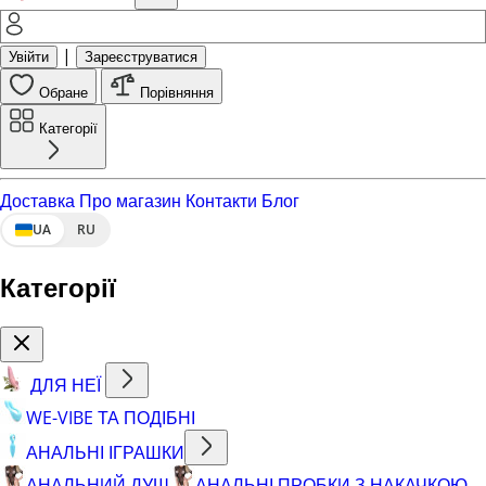
|
Увійти
Зареєструватися
Обране
Порівняння
Категорії
Доставка
Про магазин
Контакти
Блог
UA
RU
Категорії
ДЛЯ НЕЇ
WE-VIBE ТА ПОДІБНІ
АНАЛЬНІ ІГРАШКИ
АНАЛЬНИЙ ДУШ
АНАЛЬНІ ПРОБКИ З НАКАЧКОЮ