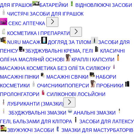
ДЛЯ ІГРАШОК
БАТАРЕЙКИ
ВІДНОВЛЮЮЧІ ЗАСОБИ
ЧИСТЯЧІ ЗАСОБИ ДЛЯ ІГРАШОК
СЕКС АПТЕЧКА
КОСМЕТИКА І ПРЕПАРАТИ
NURU МАСАЖ
ДОГЛЯД ЗА ТІЛОМ
ЗАСОБИ ДЛЯ
ПЕНІСУ
ЗБУДЖУВАЛЬНІ КРЕМА, ГЕЛІ
КЛАСИЧНІ
ОЛІЇ НА МАСЛЯНІЙ ОСНОВІ
КРАПЛІ І КАПСУЛИ
МАСАЖНА КОСМЕТИКА БЕЗ ОЛІЇ ТА СИЛІКОНУ
МАСАЖНІ ПІНКИ
МАСАЖНІ СВІЧКИ
НАБОРИ
КОСМЕТИКИ
ОЧИСНИКИ
ПОПЕРСИ
ПРОБНИКИ
ПРОЛОНГАТОРИ
СИЛІКОНОВІ ЛОСЬЙОНИ
ЛУБРИКАНТИ (ЗМАЗКИ)
ЗБУДЖУВАЛЬНІ ЗМАЗКИ
АНАЛЬНІ ЗМАЗКИ
ГЕЛІ, БАЛЬЗАМИ ДЛЯ КЛІТОРА
ЗАСОБИ ДЛЯ ЛАТЕКСУ
ЗВУЖУЮЧІ ЗАСОБИ
ЗМАЗКИ ДЛЯ МАСТУРБАТОРІВ