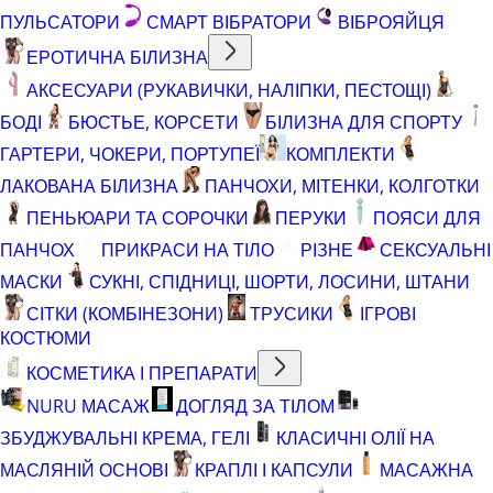
ПУЛЬСАТОРИ
СМАРТ ВІБРАТОРИ
ВІБРОЯЙЦЯ
ЕРОТИЧНА БІЛИЗНА
АКСЕСУАРИ (РУКАВИЧКИ, НАЛІПКИ, ПЕСТОЩІ)
БОДІ
БЮСТЬЕ, КОРСЕТИ
БІЛИЗНА ДЛЯ СПОРТУ
ГАРТЕРИ, ЧОКЕРИ, ПОРТУПЕЇ
КОМПЛЕКТИ
ЛАКОВАНА БІЛИЗНА
ПАНЧОХИ, МІТЕНКИ, КОЛГОТКИ
ПЕНЬЮАРИ ТА СОРОЧКИ
ПЕРУКИ
ПОЯСИ ДЛЯ
ПАНЧОХ
ПРИКРАСИ НА ТІЛО
РІЗНЕ
СЕКСУАЛЬНІ
МАСКИ
СУКНІ, СПІДНИЦІ, ШОРТИ, ЛОСИНИ, ШТАНИ
СІТКИ (КОМБІНЕЗОНИ)
ТРУСИКИ
ІГРОВІ
КОСТЮМИ
КОСМЕТИКА І ПРЕПАРАТИ
NURU МАСАЖ
ДОГЛЯД ЗА ТІЛОМ
ЗБУДЖУВАЛЬНІ КРЕМА, ГЕЛІ
КЛАСИЧНІ ОЛІЇ НА
МАСЛЯНІЙ ОСНОВІ
КРАПЛІ І КАПСУЛИ
МАСАЖНА