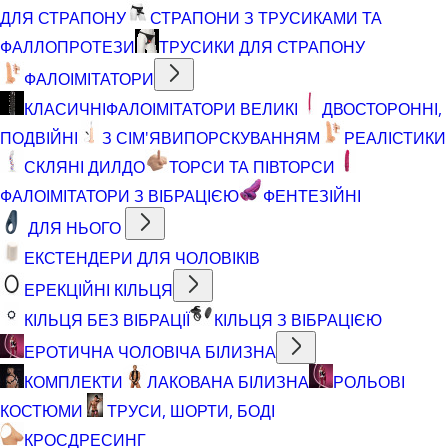
ДЛЯ СТРАПОНУ
СТРАПОНИ З ТРУСИКАМИ ТА
ФАЛЛОПРОТЕЗИ
ТРУСИКИ ДЛЯ СТРАПОНУ
ФАЛОІМІТАТОРИ
КЛАСИЧНІ
ФАЛОІМІТАТОРИ ВЕЛИКІ
ДВОСТОРОННІ,
ПОДВІЙНІ
З СІМ'ЯВИПОРСКУВАННЯМ
РЕАЛІСТИКИ
СКЛЯНІ ДИЛДО
ТОРСИ ТА ПІВТОРСИ
ФАЛОІМІТАТОРИ З ВІБРАЦІЄЮ
ФЕНТЕЗІЙНІ
ДЛЯ НЬОГО
ЕКСТЕНДЕРИ ДЛЯ ЧОЛОВІКІВ
ЕРЕКЦІЙНІ КІЛЬЦЯ
КІЛЬЦЯ БЕЗ ВІБРАЦІЇ
КІЛЬЦЯ З ВІБРАЦІЄЮ
ЕРОТИЧНА ЧОЛОВІЧА БІЛИЗНА
КОМПЛЕКТИ
ЛАКОВАНА БІЛИЗНА
РОЛЬОВІ
КОСТЮМИ
ТРУСИ, ШОРТИ, БОДІ
КРОСДРЕСИНГ