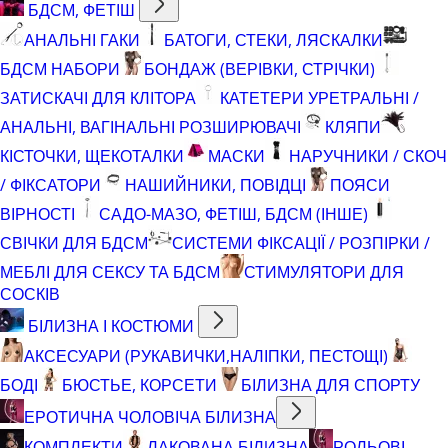
БДСМ, ФЕТІШ
АНАЛЬНІ ГАКИ
БАТОГИ, СТЕКИ, ЛЯСКАЛКИ
БДСМ НАБОРИ
БОНДАЖ (ВЕРІВКИ, СТРІЧКИ)
ЗАТИСКАЧІ ДЛЯ КЛІТОРА
КАТЕТЕРИ УРЕТРАЛЬНІ /
АНАЛЬНІ, ВАГІНАЛЬНІ РОЗШИРЮВАЧІ
КЛЯПИ
КІСТОЧКИ, ЩЕКОТАЛКИ
МАСКИ
НАРУЧНИКИ / СКОЧ
/ ФІКСАТОРИ
НАШИЙНИКИ, ПОВІДЦІ
ПОЯСИ
ВІРНОСТІ
САДО-МАЗО, ФЕТІШ, БДСМ (ІНШЕ)
СВІЧКИ ДЛЯ БДСМ
СИСТЕМИ ФІКСАЦІЇ / РОЗПІРКИ /
МЕБЛІ ДЛЯ СЕКСУ ТА БДСМ
СТИМУЛЯТОРИ ДЛЯ
СОСКІВ
БІЛИЗНА І КОСТЮМИ
АКСЕСУАРИ (РУКАВИЧКИ,НАЛІПКИ, ПЕСТОЩІ)
БОДІ
БЮСТЬЕ, КОРСЕТИ
БІЛИЗНА ДЛЯ СПОРТУ
ЕРОТИЧНА ЧОЛОВІЧА БІЛИЗНА
КОМПЛЕКТИ
ЛАКОВАНА БІЛИЗНА
РОЛЬОВІ