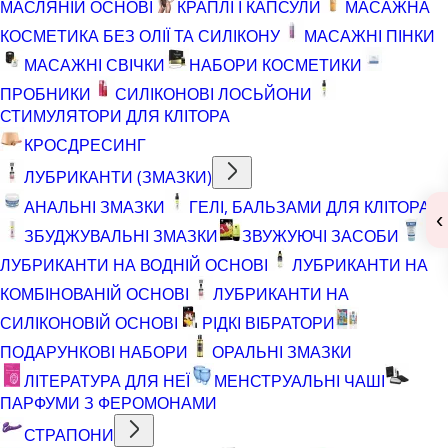
МАСЛЯНІЙ ОСНОВІ
КРАПЛІ І КАПСУЛИ
МАСАЖНА
КОСМЕТИКА БЕЗ ОЛІЇ ТА СИЛІКОНУ
МАСАЖНІ ПІНКИ
МАСАЖНІ СВІЧКИ
НАБОРИ КОСМЕТИКИ
ПРОБНИКИ
СИЛІКОНОВІ ЛОСЬЙОНИ
СТИМУЛЯТОРИ ДЛЯ КЛІТОРА
КРОСДРЕСИНГ
ЛУБРИКАНТИ (ЗМАЗКИ)
АНАЛЬНІ ЗМАЗКИ
ГЕЛІ, БАЛЬЗАМИ ДЛЯ КЛІТОРА
‹
ЗБУДЖУВАЛЬНІ ЗМАЗКИ
ЗВУЖУЮЧІ ЗАСОБИ
ЛУБРИКАНТИ НА ВОДНІЙ ОСНОВІ
ЛУБРИКАНТИ НА
КОМБІНОВАНІЙ ОСНОВІ
ЛУБРИКАНТИ НА
СИЛІКОНОВІЙ ОСНОВІ
РІДКІ ВІБРАТОРИ
ПОДАРУНКОВІ НАБОРИ
ОРАЛЬНІ ЗМАЗКИ
ЛІТЕРАТУРА ДЛЯ НЕЇ
МЕНСТРУАЛЬНІ ЧАШІ
ПАРФУМИ З ФЕРОМОНАМИ
СТРАПОНИ