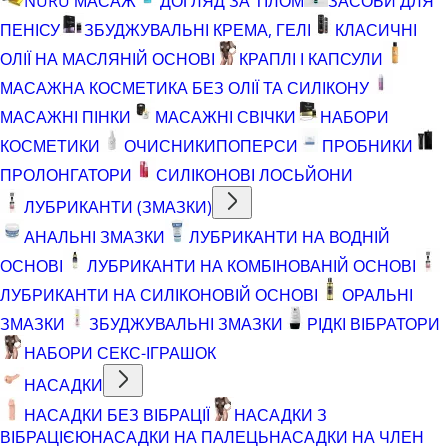
NURU МАСАЖ
ДОГЛЯД ЗА ТІЛОМ
ЗАСОБИ ДЛЯ
ПЕНІСУ
ЗБУДЖУВАЛЬНІ КРЕМА, ГЕЛІ
КЛАСИЧНІ
ОЛІЇ НА МАСЛЯНІЙ ОСНОВІ
КРАПЛІ І КАПСУЛИ
МАСАЖНА КОСМЕТИКА БЕЗ ОЛІЇ ТА СИЛІКОНУ
МАСАЖНІ ПІНКИ
МАСАЖНІ СВІЧКИ
НАБОРИ
КОСМЕТИКИ
ОЧИСНИКИ
ПОПЕРСИ
ПРОБНИКИ
ПРОЛОНГАТОРИ
СИЛІКОНОВІ ЛОСЬЙОНИ
ЛУБРИКАНТИ (ЗМАЗКИ)
АНАЛЬНІ ЗМАЗКИ
ЛУБРИКАНТИ НА ВОДНІЙ
ОСНОВІ
ЛУБРИКАНТИ НА КОМБІНОВАНІЙ ОСНОВІ
ЛУБРИКАНТИ НА СИЛІКОНОВІЙ ОСНОВІ
ОРАЛЬНІ
ЗМАЗКИ
ЗБУДЖУВАЛЬНІ ЗМАЗКИ
РІДКІ ВІБРАТОРИ
НАБОРИ СЕКС-ІГРАШОК
НАСАДКИ
НАСАДКИ БЕЗ ВІБРАЦІЇ
НАСАДКИ З
ВІБРАЦІЄЮ
НАСАДКИ НА ПАЛЕЦЬ
НАСАДКИ НА ЧЛЕН