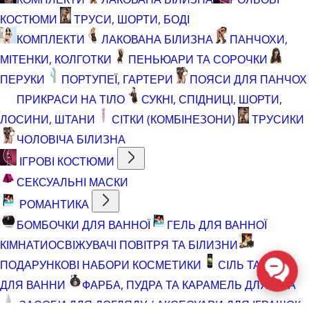
КОСТЮМИ
ТРУСИ, ШОРТИ, БОДІ
КОМПЛЕКТИ
ЛАКОВАНА БІЛИЗНА
ПАНЧОХИ,
МІТЕНКИ, КОЛГОТКИ
ПЕНЬЮАРИ ТА СОРОЧКИ
ПЕРУКИ
ПОРТУПЕЇ, ГАРТЕРИ
ПОЯСИ ДЛЯ ПАНЧОХ
ПРИКРАСИ НА ТІЛО
СУКНІ, СПІДНИЦІ, ШОРТИ,
ЛОСИНИ, ШТАНИ
СІТКИ (КОМБІНЕЗОНИ)
ТРУСИКИ
ЧОЛОВІЧА БІЛИЗНА
ІГРОВІ КОСТЮМИ
СЕКСУАЛЬНІ МАСКИ
РОМАНТИКА
БОМБОЧКИ ДЛЯ ВАННОЇ
ГЕЛЬ ДЛЯ ВАННОЇ
КІМНАТИ
ОСВІЖУВАЧІ ПОВІТРЯ ТА БІЛИЗНИ
ПОДАРУНКОВІ НАБОРИ КОСМЕТИКИ
СІЛЬ ТА ПІНА
ДЛЯ ВАННИ
ФАРБА, ПУДРА ТА КАРАМЕЛЬ ДЛЯ ТІЛА
ЗАСОБИ ДЛЯ ДОГЛЯДУ / АКСЕСУАРИ ДЛЯ ІГРАШОК