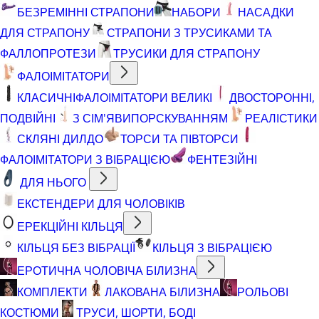
БЕЗРЕМІННІ СТРАПОНИ
НАБОРИ
НАСАДКИ
ДЛЯ СТРАПОНУ
СТРАПОНИ З ТРУСИКАМИ ТА
ФАЛЛОПРОТЕЗИ
ТРУСИКИ ДЛЯ СТРАПОНУ
ФАЛОІМІТАТОРИ
КЛАСИЧНІ
ФАЛОІМІТАТОРИ ВЕЛИКІ
ДВОСТОРОННІ,
ПОДВІЙНІ
З СІМ'ЯВИПОРСКУВАННЯМ
РЕАЛІСТИКИ
СКЛЯНІ ДИЛДО
ТОРСИ ТА ПІВТОРСИ
ФАЛОІМІТАТОРИ З ВІБРАЦІЄЮ
ФЕНТЕЗІЙНІ
ДЛЯ НЬОГО
ЕКСТЕНДЕРИ ДЛЯ ЧОЛОВІКІВ
ЕРЕКЦІЙНІ КІЛЬЦЯ
КІЛЬЦЯ БЕЗ ВІБРАЦІЇ
КІЛЬЦЯ З ВІБРАЦІЄЮ
ЕРОТИЧНА ЧОЛОВІЧА БІЛИЗНА
КОМПЛЕКТИ
ЛАКОВАНА БІЛИЗНА
РОЛЬОВІ
КОСТЮМИ
ТРУСИ, ШОРТИ, БОДІ