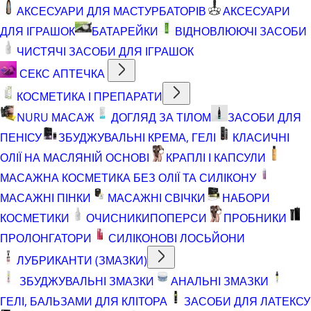
АКСЕСУАРИ ДЛЯ МАСТУРБАТОРІВ
АКСЕСУАРИ
ДЛЯ ІГРАШОК
БАТАРЕЙКИ
ВІДНОВЛЮЮЧІ ЗАСОБИ
ЧИСТЯЧІ ЗАСОБИ ДЛЯ ІГРАШОК
СЕКС АПТЕЧКА
КОСМЕТИКА І ПРЕПАРАТИ
NURU МАСАЖ
ДОГЛЯД ЗА ТІЛОМ
ЗАСОБИ ДЛЯ
ПЕНІСУ
ЗБУДЖУВАЛЬНІ КРЕМА, ГЕЛІ
КЛАСИЧНІ
ОЛІЇ НА МАСЛЯНІЙ ОСНОВІ
КРАПЛІ І КАПСУЛИ
МАСАЖНА КОСМЕТИКА БЕЗ ОЛІЇ ТА СИЛІКОНУ
МАСАЖНІ ПІНКИ
МАСАЖНІ СВІЧКИ
НАБОРИ
КОСМЕТИКИ
ОЧИСНИКИ
ПОПЕРСИ
ПРОБНИКИ
ПРОЛОНГАТОРИ
СИЛІКОНОВІ ЛОСЬЙОНИ
ЛУБРИКАНТИ (ЗМАЗКИ)
ЗБУДЖУВАЛЬНІ ЗМАЗКИ
АНАЛЬНІ ЗМАЗКИ
ГЕЛІ, БАЛЬЗАМИ ДЛЯ КЛІТОРА
ЗАСОБИ ДЛЯ ЛАТЕКСУ