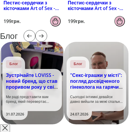
Пестис-сердечки з
Пестис-сердечки з
кісточками Art of Sex -
кісточками Art of Sex -
Sparkling Hearts,
Sparkling Hearts,
червоний
серебро
199грн.
199грн.
Блог
Блог
Блог
Зустрічайте LOVISS -
"Секс-іграшки у місті":
новий бренд, що став
погляд досвідченого
проривом року у світі
гінеколога на гарячий
задоволення!
тренд
Ми раді представити вам
Сьогодні інтимні девайси
бренд, який перевертає
давно вийшли за межі спальні.
уявлення про інтимні іграшки
Дистанційне керування,
та вже встиг стати сенсацією
безшумні моторчики та
31.07.2026
24.07.2026
на міжнародній виставці API
стильний дизайн перетворили
Shanghai-2026!​LOVISS - це
їх на гаджет, який багато хто
поєднання унікальної естетики
використовує, тестує у
та бездога..
публічних місцях: у..