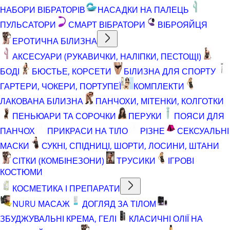
НАБОРИ ВІБРАТОРІВ
НАСАДКИ НА ПАЛЕЦЬ
ПУЛЬСАТОРИ
СМАРТ ВІБРАТОРИ
ВІБРОЯЙЦЯ
ЕРОТИЧНА БІЛИЗНА
АКСЕСУАРИ (РУКАВИЧКИ, НАЛІПКИ, ПЕСТОЩІ)
БОДІ
БЮСТЬЕ, КОРСЕТИ
БІЛИЗНА ДЛЯ СПОРТУ
ГАРТЕРИ, ЧОКЕРИ, ПОРТУПЕЇ
КОМПЛЕКТИ
ЛАКОВАНА БІЛИЗНА
ПАНЧОХИ, МІТЕНКИ, КОЛГОТКИ
ПЕНЬЮАРИ ТА СОРОЧКИ
ПЕРУКИ
ПОЯСИ ДЛЯ
ПАНЧОХ
ПРИКРАСИ НА ТІЛО
РІЗНЕ
СЕКСУАЛЬНІ
МАСКИ
СУКНІ, СПІДНИЦІ, ШОРТИ, ЛОСИНИ, ШТАНИ
СІТКИ (КОМБІНЕЗОНИ)
ТРУСИКИ
ІГРОВІ
КОСТЮМИ
КОСМЕТИКА І ПРЕПАРАТИ
NURU МАСАЖ
ДОГЛЯД ЗА ТІЛОМ
ЗБУДЖУВАЛЬНІ КРЕМА, ГЕЛІ
КЛАСИЧНІ ОЛІЇ НА