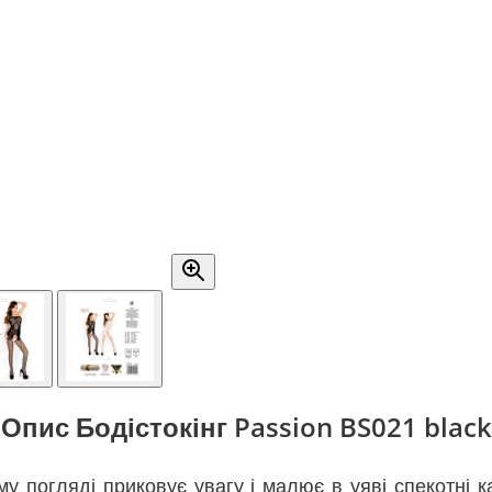
Опис Бодістокінг Passion BS021 black
му погляді приковує увагу і малює в уяві спекотні 