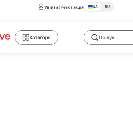
Увійти
|
Реєстрація
UA
RU
Категорії
Пошук товарів