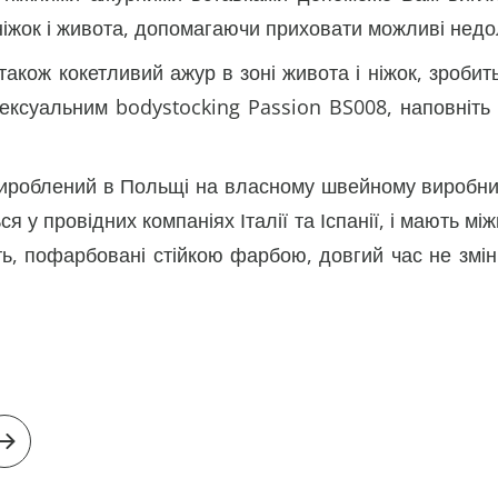
ніжок і живота, допомагаючи приховати можливі недол
а також кокетливий ажур в зоні живота і ніжок, зроби
ксуальним bodystocking Passion BS008, наповніть 
ироблений в Польщі на власному швейному виробницт
ься у провідних компаніях Італії та Іспанії, і мають
ть, пофарбовані стійкою фарбою, довгий час не змін