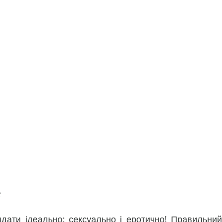
e
ати ідеально: сексуально і еротично! Правильний