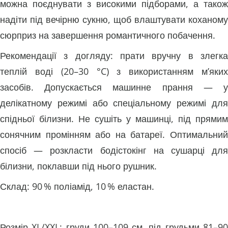
можна поєднувати з високими підборами, а також
надіти під вечірню сукню, щоб влаштувати коханому
сюрприз на завершення романтичного побачення.
Рекомендації з догляду: прати вручну в злегка
теплій воді (20–30 °C) з використанням м’яких
засобів. Допускається машинне прання — у
делікатному режимі або спеціальному режимі для
спідньої білизни. Не сушіть у машинці, під прямим
сонячним промінням або на батареї. Оптимальний
спосіб — розкласти бодістокінг на сушарці для
білизни, поклавши під нього рушник.
Склад: 90 % поліамід, 10 % еластан.
Розмір XL/XXL: груди 100–109 см, під грудьми 81–90