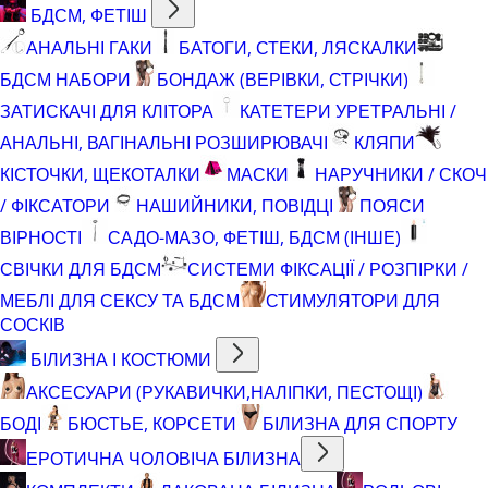
БДСМ, ФЕТІШ
АНАЛЬНІ ГАКИ
БАТОГИ, СТЕКИ, ЛЯСКАЛКИ
БДСМ НАБОРИ
БОНДАЖ (ВЕРІВКИ, СТРІЧКИ)
ЗАТИСКАЧІ ДЛЯ КЛІТОРА
КАТЕТЕРИ УРЕТРАЛЬНІ /
АНАЛЬНІ, ВАГІНАЛЬНІ РОЗШИРЮВАЧІ
КЛЯПИ
КІСТОЧКИ, ЩЕКОТАЛКИ
МАСКИ
НАРУЧНИКИ / СКОЧ
/ ФІКСАТОРИ
НАШИЙНИКИ, ПОВІДЦІ
ПОЯСИ
ВІРНОСТІ
САДО-МАЗО, ФЕТІШ, БДСМ (ІНШЕ)
СВІЧКИ ДЛЯ БДСМ
СИСТЕМИ ФІКСАЦІЇ / РОЗПІРКИ /
МЕБЛІ ДЛЯ СЕКСУ ТА БДСМ
СТИМУЛЯТОРИ ДЛЯ
СОСКІВ
БІЛИЗНА І КОСТЮМИ
АКСЕСУАРИ (РУКАВИЧКИ,НАЛІПКИ, ПЕСТОЩІ)
БОДІ
БЮСТЬЕ, КОРСЕТИ
БІЛИЗНА ДЛЯ СПОРТУ
ЕРОТИЧНА ЧОЛОВІЧА БІЛИЗНА