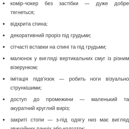
комір-чокер без застібки — дуже добре
тягнеться;
відкрита спина;
декоративний проріз під грудьми;
сітчасті вставки на спині та під грудьми;
малюнок у вигляді вертикальних смуг із різним
візерунком;
імітація підв’язок — робить ноги візуально
стрункішими;
доступ до промежини — маленький та
акуратний круглий виріз;
закриті стопи — з-під одягу низ має вигляд
звичайних панчіх або колготок;