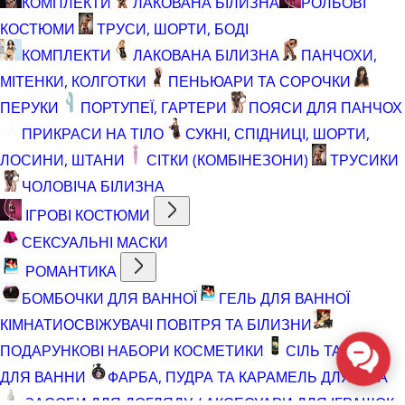
КОМПЛЕКТИ
ЛАКОВАНА БІЛИЗНА
РОЛЬОВІ
КОСТЮМИ
ТРУСИ, ШОРТИ, БОДІ
КОМПЛЕКТИ
ЛАКОВАНА БІЛИЗНА
ПАНЧОХИ,
МІТЕНКИ, КОЛГОТКИ
ПЕНЬЮАРИ ТА СОРОЧКИ
ПЕРУКИ
ПОРТУПЕЇ, ГАРТЕРИ
ПОЯСИ ДЛЯ ПАНЧОХ
ПРИКРАСИ НА ТІЛО
СУКНІ, СПІДНИЦІ, ШОРТИ,
ЛОСИНИ, ШТАНИ
СІТКИ (КОМБІНЕЗОНИ)
ТРУСИКИ
ЧОЛОВІЧА БІЛИЗНА
ІГРОВІ КОСТЮМИ
СЕКСУАЛЬНІ МАСКИ
РОМАНТИКА
БОМБОЧКИ ДЛЯ ВАННОЇ
ГЕЛЬ ДЛЯ ВАННОЇ
КІМНАТИ
ОСВІЖУВАЧІ ПОВІТРЯ ТА БІЛИЗНИ
ПОДАРУНКОВІ НАБОРИ КОСМЕТИКИ
СІЛЬ ТА ПІНА
ДЛЯ ВАННИ
ФАРБА, ПУДРА ТА КАРАМЕЛЬ ДЛЯ ТІЛА
ЗАСОБИ ДЛЯ ДОГЛЯДУ / АКСЕСУАРИ ДЛЯ ІГРАШОК