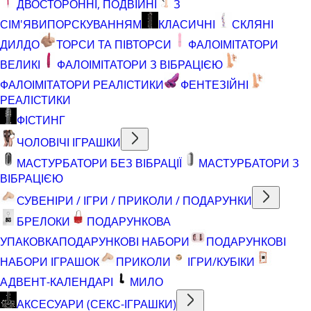
ДВОСТОРОННІ, ПОДВІЙНІ
З
СІМ'ЯВИПОРСКУВАННЯМ
КЛАСИЧНІ
СКЛЯНІ
ДИЛДО
ТОРСИ ТА ПІВТОРСИ
ФАЛОІМІТАТОРИ
ВЕЛИКІ
ФАЛОІМІТАТОРИ З ВІБРАЦІЄЮ
ФАЛОІМІТАТОРИ РЕАЛІСТИКИ
ФЕНТЕЗІЙНІ
РЕАЛІСТИКИ
ФІСТИНГ
ЧОЛОВІЧІ ІГРАШКИ
МАСТУРБАТОРИ БЕЗ ВІБРАЦІЇ
МАСТУРБАТОРИ З
ВІБРАЦІЄЮ
СУВЕНІРИ / ІГРИ / ПРИКОЛИ / ПОДАРУНКИ
БРЕЛОКИ
ПОДАРУНКОВА
УПАКОВКА
ПОДАРУНКОВІ НАБОРИ
ПОДАРУНКОВІ
НАБОРИ ІГРАШОК
ПРИКОЛИ
ІГРИ/КУБІКИ
АДВЕНТ-КАЛЕНДАРІ
МИЛО
АКСЕСУАРИ (СЕКС-ІГРАШКИ)