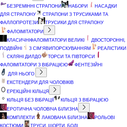
БЕЗРЕМІННІ СТРАПОНИ
НАБОРИ
НАСАДКИ
ДЛЯ СТРАПОНУ
СТРАПОНИ З ТРУСИКАМИ ТА
ФАЛЛОПРОТЕЗИ
ТРУСИКИ ДЛЯ СТРАПОНУ
ФАЛОІМІТАТОРИ
КЛАСИЧНІ
ФАЛОІМІТАТОРИ ВЕЛИКІ
ДВОСТОРОННІ,
ПОДВІЙНІ
З СІМ'ЯВИПОРСКУВАННЯМ
РЕАЛІСТИКИ
СКЛЯНІ ДИЛДО
ТОРСИ ТА ПІВТОРСИ
ФАЛОІМІТАТОРИ З ВІБРАЦІЄЮ
ФЕНТЕЗІЙНІ
ДЛЯ НЬОГО
ЕКСТЕНДЕРИ ДЛЯ ЧОЛОВІКІВ
ЕРЕКЦІЙНІ КІЛЬЦЯ
КІЛЬЦЯ БЕЗ ВІБРАЦІЇ
КІЛЬЦЯ З ВІБРАЦІЄЮ
ЕРОТИЧНА ЧОЛОВІЧА БІЛИЗНА
КОМПЛЕКТИ
ЛАКОВАНА БІЛИЗНА
РОЛЬОВІ
КОСТЮМИ
ТРУСИ, ШОРТИ, БОДІ