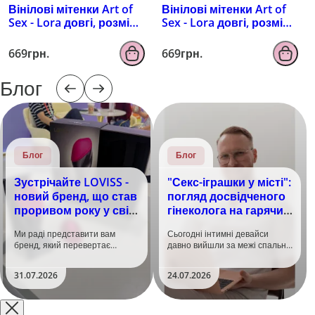
Вінілові мітенки Art of
Вінілові мітенки Art of
Sex - Lora довгі, розмір
Sex - Lora довгі, розмір
M, колір чорний з
M, колір чорний з
ефектом мокрого
ефектом голограми
669грн.
669грн.
оксамиту
Блог
Блог
Блог
Зустрічайте LOVISS -
"Секс-іграшки у місті":
новий бренд, що став
погляд досвідченого
проривом року у світі
гінеколога на гарячий
задоволення!
тренд
Ми раді представити вам
Сьогодні інтимні девайси
бренд, який перевертає
давно вийшли за межі спальні.
уявлення про інтимні іграшки
Дистанційне керування,
та вже встиг стати сенсацією
безшумні моторчики та
31.07.2026
24.07.2026
на міжнародній виставці API
стильний дизайн перетворили
Shanghai-2026!​LOVISS - це
їх на гаджет, який багато хто
поєднання унікальної естетики
використовує, тестує у
та бездога..
публічних місцях: у..