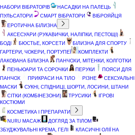
НАБОРИ ВІБРАТОРІВ
НАСАДКИ НА ПАЛЕЦЬ
ПУЛЬСАТОРИ
СМАРТ ВІБРАТОРИ
ВІБРОЯЙЦЯ
ЕРОТИЧНА БІЛИЗНА
АКСЕСУАРИ (РУКАВИЧКИ, НАЛІПКИ, ПЕСТОЩІ)
БОДІ
БЮСТЬЕ, КОРСЕТИ
БІЛИЗНА ДЛЯ СПОРТУ
ГАРТЕРИ, ЧОКЕРИ, ПОРТУПЕЇ
КОМПЛЕКТИ
ЛАКОВАНА БІЛИЗНА
ПАНЧОХИ, МІТЕНКИ, КОЛГОТКИ
ПЕНЬЮАРИ ТА СОРОЧКИ
ПЕРУКИ
ПОЯСИ ДЛЯ
ПАНЧОХ
ПРИКРАСИ НА ТІЛО
РІЗНЕ
СЕКСУАЛЬНІ
МАСКИ
СУКНІ, СПІДНИЦІ, ШОРТИ, ЛОСИНИ, ШТАНИ
СІТКИ (КОМБІНЕЗОНИ)
ТРУСИКИ
ІГРОВІ
КОСТЮМИ
КОСМЕТИКА І ПРЕПАРАТИ
NURU МАСАЖ
ДОГЛЯД ЗА ТІЛОМ
ЗБУДЖУВАЛЬНІ КРЕМА, ГЕЛІ
КЛАСИЧНІ ОЛІЇ НА