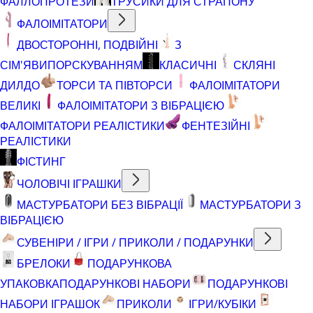
ФАЛЛОПРОТЕЗИ
ТРУСИКИ ДЛЯ СТРАПОНУ
ФАЛОІМІТАТОРИ
ДВОСТОРОННІ, ПОДВІЙНІ
З
СІМ'ЯВИПОРСКУВАННЯМ
КЛАСИЧНІ
СКЛЯНІ
ДИЛДО
ТОРСИ ТА ПІВТОРСИ
ФАЛОІМІТАТОРИ
ВЕЛИКІ
ФАЛОІМІТАТОРИ З ВІБРАЦІЄЮ
ФАЛОІМІТАТОРИ РЕАЛІСТИКИ
ФЕНТЕЗІЙНІ
РЕАЛІСТИКИ
ФІСТИНГ
ЧОЛОВІЧІ ІГРАШКИ
МАСТУРБАТОРИ БЕЗ ВІБРАЦІЇ
МАСТУРБАТОРИ З
ВІБРАЦІЄЮ
СУВЕНІРИ / ІГРИ / ПРИКОЛИ / ПОДАРУНКИ
БРЕЛОКИ
ПОДАРУНКОВА
УПАКОВКА
ПОДАРУНКОВІ НАБОРИ
ПОДАРУНКОВІ
НАБОРИ ІГРАШОК
ПРИКОЛИ
ІГРИ/КУБІКИ