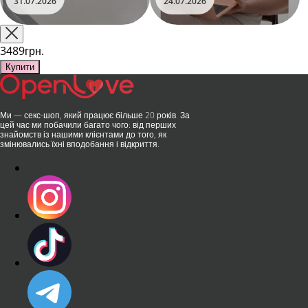
31.07.2026
24.07.2026
на міжнародній виставці API
стильний дизайн перетворили
Shanghai-2026!​LOVISS - це
їх на гаджет, який багато хто
поєднання унікальної естетики
використовує, тестує у
та бездога..
публічних місцях: у..
3489грн.
Купити
Ми — секс-шоп, який працює більше 20 років. За
цей час ми побачили багато чого: від перших
знайомств із нашими клієнтами до того, як
змінювались їхні вподобання і відкриття.