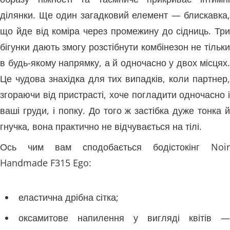
ділянки. Ще один загадковий елемент — блискавка,
що йде від коміра через промежину до сідниць. Три
бігунки дають змогу розстібнути комбінезон не тільки
в будь-якому напрямку, а й одночасно у двох місцях.
Це чудова знахідка для тих випадків, коли партнер,
згораючи від пристрасті, хоче погладити одночасно і
ваші груди, і попку. До того ж застібка дуже тонка й
гнучка, вона практично не відчувається на тілі.
Ось чим вам сподобається бодістокінг Noir
Handmade F315 Ego:
еластична дрібна сітка;
оксамитове напилення у вигляді квітів —