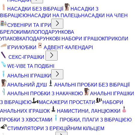
НАСАДКИ БЕЗ ВІБРАЦІЇ
НАСАДКИ З
ВІБРАЦІЄЮ
НАСАДКИ НА ПАЛЕЦЬ
НАСАДКИ НА ЧЛЕН
СУВЕНІРИ ТА ІГРИ
БРЕЛОКИ
МИЛО
ПОДАРУНКОВА
УПАКОВКА
ПОДАРУНКОВІ НАБОРИ ІГРАШОК
ПРИКОЛИ
ІГРИ/КУБІКИ
АДВЕНТ-КАЛЕНДАРІ
СЕКС-ІГРАШКИ
WE-VIBE ТА ПОДІБНІ
АНАЛЬНІ ІГРАШКИ
АНАЛЬНИЙ ДУШ
АНАЛЬНІ ПРОБКИ БЕЗ ВІБРАЦІЇ
АНАЛЬНІ ПРОБКИ З НАКАЧКОЮ
АНАЛЬНІ ІГРАШКИ
З ВІБРАЦІЄЮ
МАСАЖЕРИ ПРОСТАТИ
НАБОРИ
АНАЛЬНИХ ІГРАШОК
НАМИСТИНИ, ЛАНЦЮЖКИ
ПРОБКИ З ХВОСТАМИ
ПРОБКИ, ПЛАГИ З ВІБРАЦІЄЮ
СТИМУЛЯТОРИ З ЕРЕКЦІЙНИМ КІЛЬЦЕМ