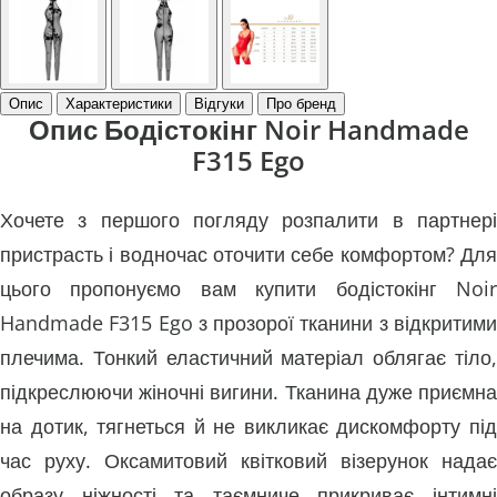
Опис
Характеристики
Відгуки
Про бренд
Опис Бодістокінг Noir Handmade
F315 Ego
Хочете з першого погляду розпалити в партнері
пристрасть і водночас оточити себе комфортом? Для
цього пропонуємо вам купити бодістокінг Noir
Handmade F315 Ego з прозорої тканини з відкритими
плечима. Тонкий еластичний матеріал облягає тіло,
підкреслюючи жіночні вигини. Тканина дуже приємна
на дотик, тягнеться й не викликає дискомфорту під
час руху. Оксамитовий квітковий візерунок надає
образу ніжності та таємниче прикриває інтимні