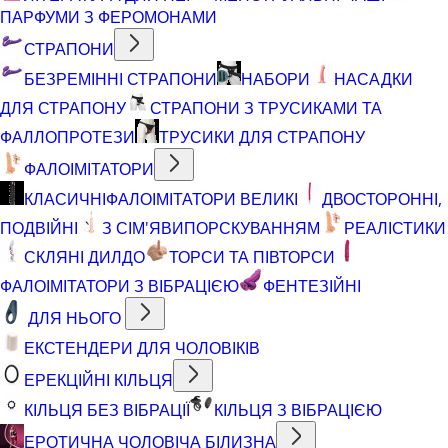
ПАРФУМИ З ФЕРОМОНАМИ
СТРАПОНИ
БЕЗРЕМІННІ СТРАПОНИ
НАБОРИ
НАСАДКИ
ДЛЯ СТРАПОНУ
СТРАПОНИ З ТРУСИКАМИ ТА
ФАЛЛОПРОТЕЗИ
ТРУСИКИ ДЛЯ СТРАПОНУ
ФАЛОІМІТАТОРИ
КЛАСИЧНІ
ФАЛОІМІТАТОРИ ВЕЛИКІ
ДВОСТОРОННІ,
ПОДВІЙНІ
З СІМ'ЯВИПОРСКУВАННЯМ
РЕАЛІСТИКИ
СКЛЯНІ ДИЛДО
ТОРСИ ТА ПІВТОРСИ
ФАЛОІМІТАТОРИ З ВІБРАЦІЄЮ
ФЕНТЕЗІЙНІ
ДЛЯ НЬОГО
ЕКСТЕНДЕРИ ДЛЯ ЧОЛОВІКІВ
ЕРЕКЦІЙНІ КІЛЬЦЯ
КІЛЬЦЯ БЕЗ ВІБРАЦІЇ
КІЛЬЦЯ З ВІБРАЦІЄЮ
ЕРОТИЧНА ЧОЛОВІЧА БІЛИЗНА