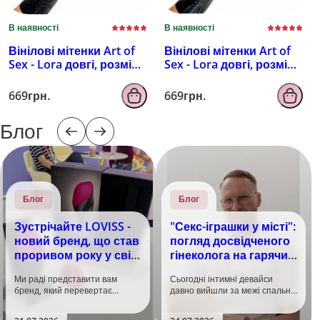
В наявності
В наявності
Вінілові мітенки Art of
Вінілові мітенки Art of
Sex - Lora довгі, розмір
Sex - Lora довгі, розмір
M, колір чорний з
M, колір чорний з
ефектом мокрого
ефектом голограми
669грн.
669грн.
оксамиту
Блог
Блог
Блог
Зустрічайте LOVISS -
"Секс-іграшки у місті":
новий бренд, що став
погляд досвідченого
проривом року у світі
гінеколога на гарячий
задоволення!
тренд
Ми раді представити вам
Сьогодні інтимні девайси
бренд, який перевертає
давно вийшли за межі спальні.
уявлення про інтимні іграшки
Дистанційне керування,
та вже встиг стати сенсацією
безшумні моторчики та