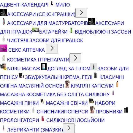
АДВЕНТ-КАЛЕНДАРІ
МИЛО
АКСЕСУАРИ (СЕКС-ІГРАШКИ)
АКСЕСУАРИ ДЛЯ МАСТУРБАТОРІВ
АКСЕСУАРИ
ДЛЯ ІГРАШОК
БАТАРЕЙКИ
ВІДНОВЛЮЮЧІ ЗАСОБИ
ЧИСТЯЧІ ЗАСОБИ ДЛЯ ІГРАШОК
СЕКС АПТЕЧКА
КОСМЕТИКА І ПРЕПАРАТИ
NURU МАСАЖ
ДОГЛЯД ЗА ТІЛОМ
ЗАСОБИ ДЛЯ
ПЕНІСУ
ЗБУДЖУВАЛЬНІ КРЕМА, ГЕЛІ
КЛАСИЧНІ
ОЛІЇ НА МАСЛЯНІЙ ОСНОВІ
КРАПЛІ І КАПСУЛИ
МАСАЖНА КОСМЕТИКА БЕЗ ОЛІЇ ТА СИЛІКОНУ
МАСАЖНІ ПІНКИ
МАСАЖНІ СВІЧКИ
НАБОРИ
КОСМЕТИКИ
ОЧИСНИКИ
ПОПЕРСИ
ПРОБНИКИ
ПРОЛОНГАТОРИ
СИЛІКОНОВІ ЛОСЬЙОНИ
ЛУБРИКАНТИ (ЗМАЗКИ)