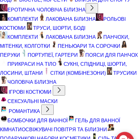
ЕРОТИЧНА ЧОЛОВІЧА БІЛИЗНА
КОМПЛЕКТИ
ЛАКОВАНА БІЛИЗНА
РОЛЬОВІ
КОСТЮМИ
ТРУСИ, ШОРТИ, БОДІ
КОМПЛЕКТИ
ЛАКОВАНА БІЛИЗНА
ПАНЧОХИ,
МІТЕНКИ, КОЛГОТКИ
ПЕНЬЮАРИ ТА СОРОЧКИ
ПЕРУКИ
ПОРТУПЕЇ, ГАРТЕРИ
ПОЯСИ ДЛЯ ПАНЧОХ
ПРИКРАСИ НА ТІЛО
СУКНІ, СПІДНИЦІ, ШОРТИ,
ЛОСИНИ, ШТАНИ
СІТКИ (КОМБІНЕЗОНИ)
ТРУСИКИ
ЧОЛОВІЧА БІЛИЗНА
ІГРОВІ КОСТЮМИ
СЕКСУАЛЬНІ МАСКИ
РОМАНТИКА
БОМБОЧКИ ДЛЯ ВАННОЇ
ГЕЛЬ ДЛЯ ВАННОЇ
КІМНАТИ
ОСВІЖУВАЧІ ПОВІТРЯ ТА БІЛИЗНИ
ПОДАРУНКОВІ НАБОРИ КОСМЕТИКИ
СІЛЬ ТА ПІНА