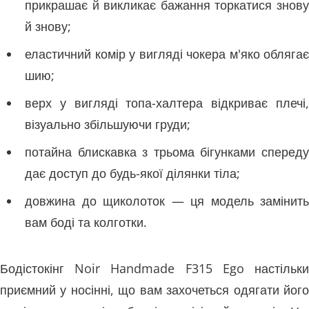
прикрашає й викликає бажання торкатися знову
й знову;
еластичний комір у вигляді чокера м'яко облягає
шию;
верх у вигляді топа-халтера відкриває плечі,
візуально збільшуючи груди;
потайна блискавка з трьома бігунками спереду
дає доступ до будь-якої ділянки тіла;
довжина до щиколоток — ця модель замінить
вам боді та колготки.
Бодістокінг Noir Handmade F315 Ego настільки
приємний у носінні, що вам захочеться одягати його