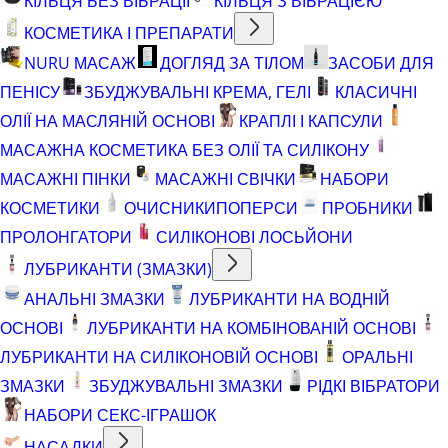
КІЛЬЦЯ БЕЗ ВІБРАЦІЇ
КІЛЬЦЯ З ВІБРАЦІЄЮ
КОСМЕТИКА І ПРЕПАРАТИ
NURU МАСАЖ
ДОГЛЯД ЗА ТІЛОМ
ЗАСОБИ ДЛЯ
ПЕНІСУ
ЗБУДЖУВАЛЬНІ КРЕМА, ГЕЛІ
КЛАСИЧНІ
ОЛІЇ НА МАСЛЯНІЙ ОСНОВІ
КРАПЛІ І КАПСУЛИ
МАСАЖНА КОСМЕТИКА БЕЗ ОЛІЇ ТА СИЛІКОНУ
МАСАЖНІ ПІНКИ
МАСАЖНІ СВІЧКИ
НАБОРИ
КОСМЕТИКИ
ОЧИСНИКИ
ПОПЕРСИ
ПРОБНИКИ
ПРОЛОНГАТОРИ
СИЛІКОНОВІ ЛОСЬЙОНИ
ЛУБРИКАНТИ (ЗМАЗКИ)
АНАЛЬНІ ЗМАЗКИ
ЛУБРИКАНТИ НА ВОДНІЙ
ОСНОВІ
ЛУБРИКАНТИ НА КОМБІНОВАНІЙ ОСНОВІ
ЛУБРИКАНТИ НА СИЛІКОНОВІЙ ОСНОВІ
ОРАЛЬНІ
ЗМАЗКИ
ЗБУДЖУВАЛЬНІ ЗМАЗКИ
РІДКІ ВІБРАТОРИ
НАБОРИ СЕКС-ІГРАШОК
НАСАДКИ