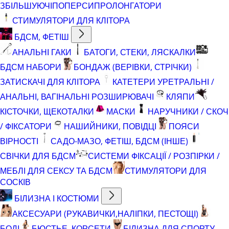
ЗБІЛЬШУЮЧІ
ПОПЕРСИ
ПРОЛОНГАТОРИ
СТИМУЛЯТОРИ ДЛЯ КЛІТОРА
БДСМ, ФЕТІШ
АНАЛЬНІ ГАКИ
БАТОГИ, СТЕКИ, ЛЯСКАЛКИ
БДСМ НАБОРИ
БОНДАЖ (ВЕРІВКИ, СТРІЧКИ)
ЗАТИСКАЧІ ДЛЯ КЛІТОРА
КАТЕТЕРИ УРЕТРАЛЬНІ /
АНАЛЬНІ, ВАГІНАЛЬНІ РОЗШИРЮВАЧІ
КЛЯПИ
КІСТОЧКИ, ЩЕКОТАЛКИ
МАСКИ
НАРУЧНИКИ / СКОЧ
/ ФІКСАТОРИ
НАШИЙНИКИ, ПОВІДЦІ
ПОЯСИ
ВІРНОСТІ
САДО-МАЗО, ФЕТІШ, БДСМ (ІНШЕ)
СВІЧКИ ДЛЯ БДСМ
СИСТЕМИ ФІКСАЦІЇ / РОЗПІРКИ /
МЕБЛІ ДЛЯ СЕКСУ ТА БДСМ
СТИМУЛЯТОРИ ДЛЯ
СОСКІВ
БІЛИЗНА І КОСТЮМИ
АКСЕСУАРИ (РУКАВИЧКИ,НАЛІПКИ, ПЕСТОЩІ)
БОДІ
БЮСТЬЕ, КОРСЕТИ
БІЛИЗНА ДЛЯ СПОРТУ