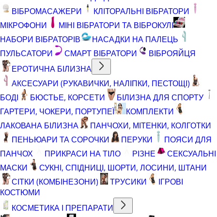
ВІБРОМАСАЖЕРИ
КЛІТОРАЛЬНІ ВІБРАТОРИ
МІКРОФОНИ
МІНІ ВІБРАТОРИ ТА ВІБРОКУЛІ
НАБОРИ ВІБРАТОРІВ
НАСАДКИ НА ПАЛЕЦЬ
ПУЛЬСАТОРИ
СМАРТ ВІБРАТОРИ
ВІБРОЯЙЦЯ
ЕРОТИЧНА БІЛИЗНА
АКСЕСУАРИ (РУКАВИЧКИ, НАЛІПКИ, ПЕСТОЩІ)
БОДІ
БЮСТЬЕ, КОРСЕТИ
БІЛИЗНА ДЛЯ СПОРТУ
ГАРТЕРИ, ЧОКЕРИ, ПОРТУПЕЇ
КОМПЛЕКТИ
ЛАКОВАНА БІЛИЗНА
ПАНЧОХИ, МІТЕНКИ, КОЛГОТКИ
ПЕНЬЮАРИ ТА СОРОЧКИ
ПЕРУКИ
ПОЯСИ ДЛЯ
ПАНЧОХ
ПРИКРАСИ НА ТІЛО
РІЗНЕ
СЕКСУАЛЬНІ
МАСКИ
СУКНІ, СПІДНИЦІ, ШОРТИ, ЛОСИНИ, ШТАНИ
СІТКИ (КОМБІНЕЗОНИ)
ТРУСИКИ
ІГРОВІ
КОСТЮМИ
КОСМЕТИКА І ПРЕПАРАТИ