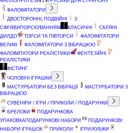
ФАЛЛОПРОТЕЗИ
ТРУСИКИ ДЛЯ СТРАПОНУ
ФАЛОІМІТАТОРИ
ДВОСТОРОННІ, ПОДВІЙНІ
З
СІМ'ЯВИПОРСКУВАННЯМ
КЛАСИЧНІ
СКЛЯНІ
ДИЛДО
ТОРСИ ТА ПІВТОРСИ
ФАЛОІМІТАТОРИ
ВЕЛИКІ
ФАЛОІМІТАТОРИ З ВІБРАЦІЄЮ
ФАЛОІМІТАТОРИ РЕАЛІСТИКИ
ФЕНТЕЗІЙНІ
РЕАЛІСТИКИ
ФІСТИНГ
ЧОЛОВІЧІ ІГРАШКИ
МАСТУРБАТОРИ БЕЗ ВІБРАЦІЇ
МАСТУРБАТОРИ З
ВІБРАЦІЄЮ
СУВЕНІРИ / ІГРИ / ПРИКОЛИ / ПОДАРУНКИ
БРЕЛОКИ
ПОДАРУНКОВА
УПАКОВКА
ПОДАРУНКОВІ НАБОРИ
ПОДАРУНКОВІ
НАБОРИ ІГРАШОК
ПРИКОЛИ
ІГРИ/КУБІКИ