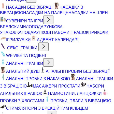
НАСАДКИ БЕЗ ВІБРАЦІЇ
НАСАДКИ З
ВІБРАЦІЄЮ
НАСАДКИ НА ПАЛЕЦЬ
НАСАДКИ НА ЧЛЕН
СУВЕНІРИ ТА ІГРИ
БРЕЛОКИ
МИЛО
ПОДАРУНКОВА
УПАКОВКА
ПОДАРУНКОВІ НАБОРИ ІГРАШОК
ПРИКОЛИ
ІГРИ/КУБІКИ
АДВЕНТ-КАЛЕНДАРІ
СЕКС-ІГРАШКИ
WE-VIBE ТА ПОДІБНІ
АНАЛЬНІ ІГРАШКИ
АНАЛЬНИЙ ДУШ
АНАЛЬНІ ПРОБКИ БЕЗ ВІБРАЦІЇ
АНАЛЬНІ ПРОБКИ З НАКАЧКОЮ
АНАЛЬНІ ІГРАШКИ
З ВІБРАЦІЄЮ
МАСАЖЕРИ ПРОСТАТИ
НАБОРИ
АНАЛЬНИХ ІГРАШОК
НАМИСТИНИ, ЛАНЦЮЖКИ
ПРОБКИ З ХВОСТАМИ
ПРОБКИ, ПЛАГИ З ВІБРАЦІЄЮ
СТИМУЛЯТОРИ З ЕРЕКЦІЙНИМ КІЛЬЦЕМ