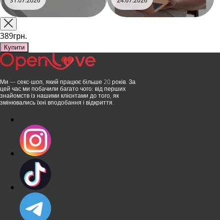
31.07.2026
24.07.2026
на міжнародній виставці API
стильний дизайн перетворили
Shanghai-2026!​LOVISS - це
їх на гаджет, який багато хто
поєднання унікальної естетики
використовує, тестує у
та бездога..
публічних місцях: у..
389грн.
Купити
Ми — секс-шоп, який працює більше 20 років. За
цей час ми побачили багато чого: від перших
знайомств із нашими клієнтами до того, як
змінювались їхні вподобання і відкриття.