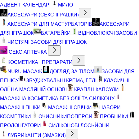
АДВЕНТ-КАЛЕНДАРІ
МИЛО
АКСЕСУАРИ (СЕКС-ІГРАШКИ)
АКСЕСУАРИ ДЛЯ МАСТУРБАТОРІВ
АКСЕСУАРИ
ДЛЯ ІГРАШОК
БАТАРЕЙКИ
ВІДНОВЛЮЮЧІ ЗАСОБИ
ЧИСТЯЧІ ЗАСОБИ ДЛЯ ІГРАШОК
СЕКС АПТЕЧКА
КОСМЕТИКА І ПРЕПАРАТИ
NURU МАСАЖ
ДОГЛЯД ЗА ТІЛОМ
ЗАСОБИ ДЛЯ
ПЕНІСУ
ЗБУДЖУВАЛЬНІ КРЕМА, ГЕЛІ
КЛАСИЧНІ
ОЛІЇ НА МАСЛЯНІЙ ОСНОВІ
КРАПЛІ І КАПСУЛИ
МАСАЖНА КОСМЕТИКА БЕЗ ОЛІЇ ТА СИЛІКОНУ
МАСАЖНІ ПІНКИ
МАСАЖНІ СВІЧКИ
НАБОРИ
КОСМЕТИКИ
ОЧИСНИКИ
ПОПЕРСИ
ПРОБНИКИ
ПРОЛОНГАТОРИ
СИЛІКОНОВІ ЛОСЬЙОНИ
ЛУБРИКАНТИ (ЗМАЗКИ)