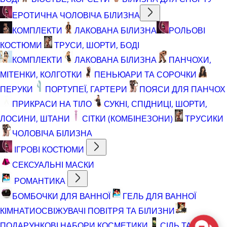
ЕРОТИЧНА ЧОЛОВІЧА БІЛИЗНА
КОМПЛЕКТИ
ЛАКОВАНА БІЛИЗНА
РОЛЬОВІ
КОСТЮМИ
ТРУСИ, ШОРТИ, БОДІ
КОМПЛЕКТИ
ЛАКОВАНА БІЛИЗНА
ПАНЧОХИ,
МІТЕНКИ, КОЛГОТКИ
ПЕНЬЮАРИ ТА СОРОЧКИ
ПЕРУКИ
ПОРТУПЕЇ, ГАРТЕРИ
ПОЯСИ ДЛЯ ПАНЧОХ
ПРИКРАСИ НА ТІЛО
СУКНІ, СПІДНИЦІ, ШОРТИ,
ЛОСИНИ, ШТАНИ
СІТКИ (КОМБІНЕЗОНИ)
ТРУСИКИ
ЧОЛОВІЧА БІЛИЗНА
ІГРОВІ КОСТЮМИ
СЕКСУАЛЬНІ МАСКИ
РОМАНТИКА
БОМБОЧКИ ДЛЯ ВАННОЇ
ГЕЛЬ ДЛЯ ВАННОЇ
КІМНАТИ
ОСВІЖУВАЧІ ПОВІТРЯ ТА БІЛИЗНИ
ПОДАРУНКОВІ НАБОРИ КОСМЕТИКИ
СІЛЬ ТА ПІНА