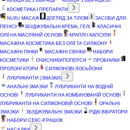
КОСМЕТИКА І ПРЕПАРАТИ
NURU МАСАЖ
ДОГЛЯД ЗА ТІЛОМ
ЗАСОБИ ДЛЯ
ПЕНІСУ
ЗБУДЖУВАЛЬНІ КРЕМА, ГЕЛІ
КЛАСИЧНІ
ОЛІЇ НА МАСЛЯНІЙ ОСНОВІ
КРАПЛІ І КАПСУЛИ
МАСАЖНА КОСМЕТИКА БЕЗ ОЛІЇ ТА СИЛІКОНУ
МАСАЖНІ ПІНКИ
МАСАЖНІ СВІЧКИ
НАБОРИ
КОСМЕТИКИ
ОЧИСНИКИ
ПОПЕРСИ
ПРОБНИКИ
ПРОЛОНГАТОРИ
СИЛІКОНОВІ ЛОСЬЙОНИ
ЛУБРИКАНТИ (ЗМАЗКИ)
АНАЛЬНІ ЗМАЗКИ
ЛУБРИКАНТИ НА ВОДНІЙ
ОСНОВІ
ЛУБРИКАНТИ НА КОМБІНОВАНІЙ ОСНОВІ
ЛУБРИКАНТИ НА СИЛІКОНОВІЙ ОСНОВІ
ОРАЛЬНІ
ЗМАЗКИ
ЗБУДЖУВАЛЬНІ ЗМАЗКИ
РІДКІ ВІБРАТОРИ
НАБОРИ СЕКС-ІГРАШОК
НАСАДКИ