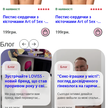
В наявності
В наявності
Пестис-сердечки з
Пестис-сердечки з
кісточками Art of Sex -
кісточками Art of Sex -
Sparkling Hearts,
Sparkling Hearts,
червоний
серебро
199грн.
199грн.
Блог
Блог
Блог
Зустрічайте LOVISS -
"Секс-іграшки у місті":
новий бренд, що став
погляд досвідченого
проривом року у світі
гінеколога на гарячий
задоволення!
тренд
Ми раді представити вам
Сьогодні інтимні девайси
бренд, який перевертає
давно вийшли за межі спальні.
уявлення про інтимні іграшки
Дистанційне керування,
та вже встиг стати сенсацією
безшумні моторчики та