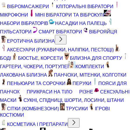
ВІБРОМАСАЖЕРИ
КЛІТОРАЛЬНІ ВІБРАТОРИ
МІКРОФОНИ
МІНІ ВІБРАТОРИ ТА ВІБРОКУЛІ
НАБОРИ ВІБРАТОРІВ
НАСАДКИ НА ПАЛЕЦЬ
ПУЛЬСАТОРИ
СМАРТ ВІБРАТОРИ
ВІБРОЯЙЦЯ
ЕРОТИЧНА БІЛИЗНА
АКСЕСУАРИ (РУКАВИЧКИ, НАЛІПКИ, ПЕСТОЩІ)
БОДІ
БЮСТЬЕ, КОРСЕТИ
БІЛИЗНА ДЛЯ СПОРТУ
ГАРТЕРИ, ЧОКЕРИ, ПОРТУПЕЇ
КОМПЛЕКТИ
ЛАКОВАНА БІЛИЗНА
ПАНЧОХИ, МІТЕНКИ, КОЛГОТКИ
ПЕНЬЮАРИ ТА СОРОЧКИ
ПЕРУКИ
ПОЯСИ ДЛЯ
ПАНЧОХ
ПРИКРАСИ НА ТІЛО
РІЗНЕ
СЕКСУАЛЬНІ
МАСКИ
СУКНІ, СПІДНИЦІ, ШОРТИ, ЛОСИНИ, ШТАНИ
СІТКИ (КОМБІНЕЗОНИ)
ТРУСИКИ
ІГРОВІ
КОСТЮМИ
КОСМЕТИКА І ПРЕПАРАТИ