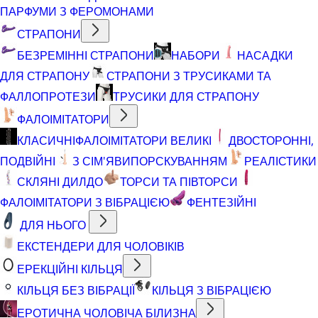
ПАРФУМИ З ФЕРОМОНАМИ
СТРАПОНИ
БЕЗРЕМІННІ СТРАПОНИ
НАБОРИ
НАСАДКИ
ДЛЯ СТРАПОНУ
СТРАПОНИ З ТРУСИКАМИ ТА
ФАЛЛОПРОТЕЗИ
ТРУСИКИ ДЛЯ СТРАПОНУ
ФАЛОІМІТАТОРИ
КЛАСИЧНІ
ФАЛОІМІТАТОРИ ВЕЛИКІ
ДВОСТОРОННІ,
ПОДВІЙНІ
З СІМ'ЯВИПОРСКУВАННЯМ
РЕАЛІСТИКИ
СКЛЯНІ ДИЛДО
ТОРСИ ТА ПІВТОРСИ
ФАЛОІМІТАТОРИ З ВІБРАЦІЄЮ
ФЕНТЕЗІЙНІ
ДЛЯ НЬОГО
ЕКСТЕНДЕРИ ДЛЯ ЧОЛОВІКІВ
ЕРЕКЦІЙНІ КІЛЬЦЯ
КІЛЬЦЯ БЕЗ ВІБРАЦІЇ
КІЛЬЦЯ З ВІБРАЦІЄЮ
ЕРОТИЧНА ЧОЛОВІЧА БІЛИЗНА