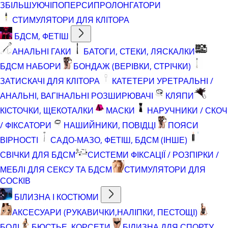
ЗБІЛЬШУЮЧІ
ПОПЕРСИ
ПРОЛОНГАТОРИ
СТИМУЛЯТОРИ ДЛЯ КЛІТОРА
БДСМ, ФЕТІШ
АНАЛЬНІ ГАКИ
БАТОГИ, СТЕКИ, ЛЯСКАЛКИ
БДСМ НАБОРИ
БОНДАЖ (ВЕРІВКИ, СТРІЧКИ)
ЗАТИСКАЧІ ДЛЯ КЛІТОРА
КАТЕТЕРИ УРЕТРАЛЬНІ /
АНАЛЬНІ, ВАГІНАЛЬНІ РОЗШИРЮВАЧІ
КЛЯПИ
КІСТОЧКИ, ЩЕКОТАЛКИ
МАСКИ
НАРУЧНИКИ / СКОЧ
/ ФІКСАТОРИ
НАШИЙНИКИ, ПОВІДЦІ
ПОЯСИ
ВІРНОСТІ
САДО-МАЗО, ФЕТІШ, БДСМ (ІНШЕ)
СВІЧКИ ДЛЯ БДСМ
СИСТЕМИ ФІКСАЦІЇ / РОЗПІРКИ /
МЕБЛІ ДЛЯ СЕКСУ ТА БДСМ
СТИМУЛЯТОРИ ДЛЯ
СОСКІВ
БІЛИЗНА І КОСТЮМИ
АКСЕСУАРИ (РУКАВИЧКИ,НАЛІПКИ, ПЕСТОЩІ)
БОДІ
БЮСТЬЕ, КОРСЕТИ
БІЛИЗНА ДЛЯ СПОРТУ