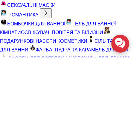
СЕКСУАЛЬНІ МАСКИ
РОМАНТИКА
БОМБОЧКИ ДЛЯ ВАННОЇ
ГЕЛЬ ДЛЯ ВАННОЇ
КІМНАТИ
ОСВІЖУВАЧІ ПОВІТРЯ ТА БІЛИЗНИ
ПОДАРУНКОВІ НАБОРИ КОСМЕТИКИ
СІЛЬ ТА ПІНА
ДЛЯ ВАННИ
ФАРБА, ПУДРА ТА КАРАМЕЛЬ ДЛЯ ТІЛА
ЗАСОБИ ДЛЯ ДОГЛЯДУ / АКСЕСУАРИ ДЛЯ ІГРАШОК
АКСЕСУАРИ ДЛЯ МАСТУРБАТОРІВ
АКСЕСУАРИ
ДЛЯ ІГРАШОК
БАТАРЕЙКИ
ВІДНОВЛЮЮЧІ ЗАСОБИ
ЧИСТЯЧІ ЗАСОБИ ДЛЯ ІГРАШОК
ДОГЛЯД ЗА ТІЛОМ
ГЕЛІ ДЛЯ ДУШУ
ДЛЯ ГОЛІННЯ ТА ДОГЛЯД ПІСЛЯ
ДЛЯ ІНТИМНОЇ ГІГІЄНИ СПРЕЇ, ПІНКИ, СЕРВЕТКИ
ОСВІТЛЮВАЛЬНІ ЗАСОБИ
СПРЕЇ З БЛИСКОМ