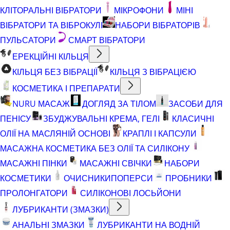
КЛІТОРАЛЬНІ ВІБРАТОРИ
МІКРОФОНИ
МІНІ
ВІБРАТОРИ ТА ВІБРОКУЛІ
НАБОРИ ВІБРАТОРІВ
ПУЛЬСАТОРИ
СМАРТ ВІБРАТОРИ
ЕРЕКЦІЙНІ КІЛЬЦЯ
КІЛЬЦЯ БЕЗ ВІБРАЦІЇ
КІЛЬЦЯ З ВІБРАЦІЄЮ
КОСМЕТИКА І ПРЕПАРАТИ
NURU МАСАЖ
ДОГЛЯД ЗА ТІЛОМ
ЗАСОБИ ДЛЯ
ПЕНІСУ
ЗБУДЖУВАЛЬНІ КРЕМА, ГЕЛІ
КЛАСИЧНІ
ОЛІЇ НА МАСЛЯНІЙ ОСНОВІ
КРАПЛІ І КАПСУЛИ
МАСАЖНА КОСМЕТИКА БЕЗ ОЛІЇ ТА СИЛІКОНУ
МАСАЖНІ ПІНКИ
МАСАЖНІ СВІЧКИ
НАБОРИ
КОСМЕТИКИ
ОЧИСНИКИ
ПОПЕРСИ
ПРОБНИКИ
ПРОЛОНГАТОРИ
СИЛІКОНОВІ ЛОСЬЙОНИ
ЛУБРИКАНТИ (ЗМАЗКИ)
АНАЛЬНІ ЗМАЗКИ
ЛУБРИКАНТИ НА ВОДНІЙ