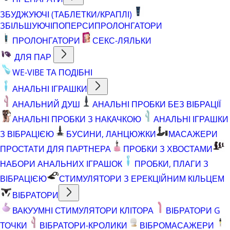
ЗБУДЖУЮЧІ (ТАБЛЕТКИ/КРАПЛІ)
ЗБІЛЬШУЮЧІ
ПОПЕРСИ
ПРОЛОНГАТОРИ
ПРОЛОНГАТОРИ
СЕКС-ЛЯЛЬКИ
ДЛЯ ПАР
WE-VIBE ТА ПОДІБНІ
АНАЛЬНІ ІГРАШКИ
АНАЛЬНИЙ ДУШ
АНАЛЬНІ ПРОБКИ БЕЗ ВІБРАЦІЇ
АНАЛЬНІ ПРОБКИ З НАКАЧКОЮ
АНАЛЬНІ ІГРАШКИ
З ВІБРАЦІЄЮ
БУСИНИ, ЛАНЦЮЖКИ
МАСАЖЕРИ
ПРОСТАТИ ДЛЯ ПАРТНЕРА
ПРОБКИ З ХВОСТАМИ
НАБОРИ АНАЛЬНИХ ІГРАШОК
ПРОБКИ, ПЛАГИ З
ВІБРАЦІЄЮ
СТИМУЛЯТОРИ З ЕРЕКЦІЙНИМ КІЛЬЦЕМ
ВІБРАТОРИ
ВАКУУМНІ СТИМУЛЯТОРИ КЛІТОРА
ВІБРАТОРИ G
ТОЧКИ
ВІБРАТОРИ-КРОЛИКИ
ВІБРОМАСАЖЕРИ