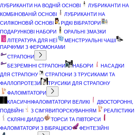
ЛУБРИКАНТИ НА ВОДНІЙ ОСНОВІ
ЛУБРИКАНТИ НА
КОМБІНОВАНІЙ ОСНОВІ
ЛУБРИКАНТИ НА
СИЛІКОНОВІЙ ОСНОВІ
РІДКІ ВІБРАТОРИ
ПОДАРУНКОВІ НАБОРИ
ОРАЛЬНІ ЗМАЗКИ
ЛІТЕРАТУРА ДЛЯ НЕЇ
МЕНСТРУАЛЬНІ ЧАШІ
ПАРФУМИ З ФЕРОМОНАМИ
СТРАПОНИ
БЕЗРЕМІННІ СТРАПОНИ
НАБОРИ
НАСАДКИ
ДЛЯ СТРАПОНУ
СТРАПОНИ З ТРУСИКАМИ ТА
ФАЛЛОПРОТЕЗИ
ТРУСИКИ ДЛЯ СТРАПОНУ
ФАЛОІМІТАТОРИ
КЛАСИЧНІ
ФАЛОІМІТАТОРИ ВЕЛИКІ
ДВОСТОРОННІ,
ПОДВІЙНІ
З СІМ'ЯВИПОРСКУВАННЯМ
РЕАЛІСТИКИ
СКЛЯНІ ДИЛДО
ТОРСИ ТА ПІВТОРСИ
ФАЛОІМІТАТОРИ З ВІБРАЦІЄЮ
ФЕНТЕЗІЙНІ