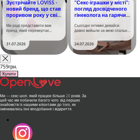
Зустрічайте LOVISS -
"Секс-іграшки у місті":
новий бренд, що став
погляд досвідченого
проривом року у світі
гінеколога на гарячий
задоволення!
тренд
Ми раді представити вам
Сьогодні інтимні девайси
бренд, який перевертає
давно вийшли за межі спальні.
уявлення про інтимні іграшки
Дистанційне керування,
та вже встиг стати сенсацією
безшумні моторчики та
31.07.2026
24.07.2026
на міжнародній виставці API
стильний дизайн перетворили
Shanghai-2026!​LOVISS - це
їх на гаджет, який багато хто
поєднання унікальної естетики
використовує, тестує у
та бездога..
публічних місцях: у..
759грн.
Купити
Ми — секс-шоп, який працює більше 20 років. За
цей час ми побачили багато чого: від перших
знайомств із нашими клієнтами до того, як
змінювались їхні вподобання і відкриття.