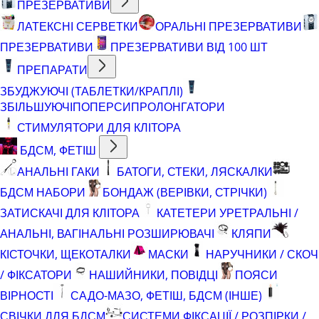
ПРЕЗЕРВАТИВИ
ЛАТЕКСНІ СЕРВЕТКИ
ОРАЛЬНІ ПРЕЗЕРВАТИВИ
ПРЕЗЕРВАТИВИ
ПРЕЗЕРВАТИВИ ВІД 100 ШТ
ПРЕПАРАТИ
ЗБУДЖУЮЧІ (ТАБЛЕТКИ/КРАПЛІ)
ЗБІЛЬШУЮЧІ
ПОПЕРСИ
ПРОЛОНГАТОРИ
СТИМУЛЯТОРИ ДЛЯ КЛІТОРА
БДСМ, ФЕТІШ
АНАЛЬНІ ГАКИ
БАТОГИ, СТЕКИ, ЛЯСКАЛКИ
БДСМ НАБОРИ
БОНДАЖ (ВЕРІВКИ, СТРІЧКИ)
ЗАТИСКАЧІ ДЛЯ КЛІТОРА
КАТЕТЕРИ УРЕТРАЛЬНІ /
АНАЛЬНІ, ВАГІНАЛЬНІ РОЗШИРЮВАЧІ
КЛЯПИ
КІСТОЧКИ, ЩЕКОТАЛКИ
МАСКИ
НАРУЧНИКИ / СКОЧ
/ ФІКСАТОРИ
НАШИЙНИКИ, ПОВІДЦІ
ПОЯСИ
ВІРНОСТІ
САДО-МАЗО, ФЕТІШ, БДСМ (ІНШЕ)
СВІЧКИ ДЛЯ БДСМ
СИСТЕМИ ФІКСАЦІЇ / РОЗПІРКИ /