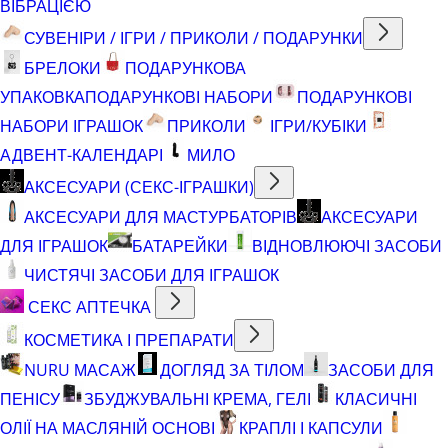
ВІБРАЦІЄЮ
СУВЕНІРИ / ІГРИ / ПРИКОЛИ / ПОДАРУНКИ
БРЕЛОКИ
ПОДАРУНКОВА
УПАКОВКА
ПОДАРУНКОВІ НАБОРИ
ПОДАРУНКОВІ
НАБОРИ ІГРАШОК
ПРИКОЛИ
ІГРИ/КУБІКИ
АДВЕНТ-КАЛЕНДАРІ
МИЛО
АКСЕСУАРИ (СЕКС-ІГРАШКИ)
АКСЕСУАРИ ДЛЯ МАСТУРБАТОРІВ
АКСЕСУАРИ
ДЛЯ ІГРАШОК
БАТАРЕЙКИ
ВІДНОВЛЮЮЧІ ЗАСОБИ
ЧИСТЯЧІ ЗАСОБИ ДЛЯ ІГРАШОК
СЕКС АПТЕЧКА
КОСМЕТИКА І ПРЕПАРАТИ
NURU МАСАЖ
ДОГЛЯД ЗА ТІЛОМ
ЗАСОБИ ДЛЯ
ПЕНІСУ
ЗБУДЖУВАЛЬНІ КРЕМА, ГЕЛІ
КЛАСИЧНІ
ОЛІЇ НА МАСЛЯНІЙ ОСНОВІ
КРАПЛІ І КАПСУЛИ