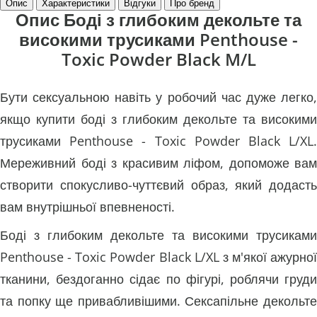
Опис
Характеристики
Відгуки
Про бренд
Опис Боді з глибоким декольте та
високими трусиками Penthouse -
Toxic Powder Black M/L
Бути сексуальною навіть у робочий час дуже легко,
якщо купити боді з глибоким декольте та високими
трусиками Penthouse - Toxic Powder Black L/XL.
Мереживний боді з красивим ліфом, допоможе вам
створити спокусливо-чуттєвий образ, який додасть
вам внутрішньої впевненості.
Боді з глибоким декольте та високими трусиками
Penthouse - Toxic Powder Black L/XL з м'якої ажурної
тканини, бездоганно сідає по фігурі, роблячи груди
та попку ще привабливішими. Сексапільне декольте