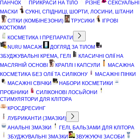
ПАНЧОХ
ПРИКРАСИ НА ТІЛО
РІЗНЕ
СЕКСУАЛЬНІ
МАСКИ
СУКНІ, СПІДНИЦІ, ШОРТИ, ЛОСИНИ, ШТАНИ
СІТКИ (КОМБІНЕЗОНИ)
ТРУСИКИ
ІГРОВІ
КОСТЮМИ
КОСМЕТИКА І ПРЕПАРАТИ
NURU МАСАЖ
ДОГЛЯД ЗА ТІЛОМ
ЗБУДЖУВАЛЬНІ КРЕМА, ГЕЛІ
КЛАСИЧНІ ОЛІЇ НА
МАСЛЯНІЙ ОСНОВІ
КРАПЛІ І КАПСУЛИ
МАСАЖНА
КОСМЕТИКА БЕЗ ОЛІЇ ТА СИЛІКОНУ
МАСАЖНІ ПІНКИ
МАСАЖНІ СВІЧКИ
НАБОРИ КОСМЕТИКИ
ПРОБНИКИ
СИЛІКОНОВІ ЛОСЬЙОНИ
СТИМУЛЯТОРИ ДЛЯ КЛІТОРА
КРОСДРЕСИНГ
ЛУБРИКАНТИ (ЗМАЗКИ)
АНАЛЬНІ ЗМАЗКИ
ГЕЛІ, БАЛЬЗАМИ ДЛЯ КЛІТОРА
ЗБУДЖУВАЛЬНІ ЗМАЗКИ
ЗВУЖУЮЧІ ЗАСОБИ