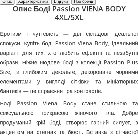
Опис
Характеристики
Відгуки
Про бренд
Опис Боді Passion VIENA BODY
4XL/5XL
Еротизм і чуттєвість — дві складові ідеальної
спокуси. Купіть боді Passion Viena Body, ідеальний
варіант для тих, хто любить ефектні та незабутні
образи. Ніжне нюдове боді з колекції Passion Plus
Size, з глибоким декольте, декороване чорними
елементами у вигляді сітківки та мініатюрних
бантиків — це справжня гра контрастів.
Боді Passion Viena Body стане стильною та
сексуальною прикрасою жіночого тіла. Добре
продуманий крій боді, створює гарний силует, з
акцентом на стегнах та бюсті. Вставка з сітчастої