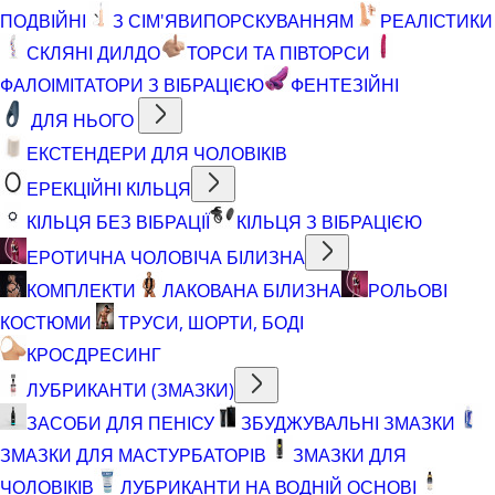
ПОДВІЙНІ
З СІМ'ЯВИПОРСКУВАННЯМ
РЕАЛІСТИКИ
СКЛЯНІ ДИЛДО
ТОРСИ ТА ПІВТОРСИ
ФАЛОІМІТАТОРИ З ВІБРАЦІЄЮ
ФЕНТЕЗІЙНІ
ДЛЯ НЬОГО
ЕКСТЕНДЕРИ ДЛЯ ЧОЛОВІКІВ
ЕРЕКЦІЙНІ КІЛЬЦЯ
КІЛЬЦЯ БЕЗ ВІБРАЦІЇ
КІЛЬЦЯ З ВІБРАЦІЄЮ
ЕРОТИЧНА ЧОЛОВІЧА БІЛИЗНА
КОМПЛЕКТИ
ЛАКОВАНА БІЛИЗНА
РОЛЬОВІ
КОСТЮМИ
ТРУСИ, ШОРТИ, БОДІ
КРОСДРЕСИНГ
ЛУБРИКАНТИ (ЗМАЗКИ)
ЗАСОБИ ДЛЯ ПЕНІСУ
ЗБУДЖУВАЛЬНІ ЗМАЗКИ
ЗМАЗКИ ДЛЯ МАСТУРБАТОРІВ
ЗМАЗКИ ДЛЯ
ЧОЛОВІКІВ
ЛУБРИКАНТИ НА ВОДНІЙ ОСНОВІ