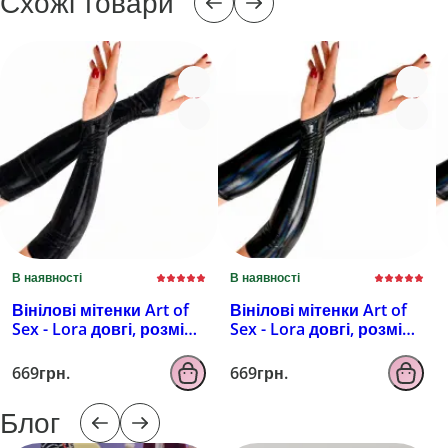
Схожі товари
В наявності
В наявності
Вінілові мітенки Art of
Вінілові мітенки Art of
Sex - Lora довгі, розмір
Sex - Lora довгі, розмір
M, колір чорний з
M, колір чорний з
ефектом мокрого
ефектом голограми
669грн.
669грн.
оксамиту
Блог