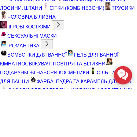
ЛОСИНИ, ШТАНИ
СІТКИ (КОМБІНЕЗОНИ)
ТРУСИКИ
ЧОЛОВІЧА БІЛИЗНА
ІГРОВІ КОСТЮМИ
СЕКСУАЛЬНІ МАСКИ
РОМАНТИКА
БОМБОЧКИ ДЛЯ ВАННОЇ
ГЕЛЬ ДЛЯ ВАННОЇ
КІМНАТИ
ОСВІЖУВАЧІ ПОВІТРЯ ТА БІЛИЗНИ
ПОДАРУНКОВІ НАБОРИ КОСМЕТИКИ
СІЛЬ ТА ПІНА
ДЛЯ ВАННИ
ФАРБА, ПУДРА ТА КАРАМЕЛЬ ДЛЯ ТІЛА
ЗАСОБИ ДЛЯ ДОГЛЯДУ / АКСЕСУАРИ ДЛЯ ІГРАШОК
АКСЕСУАРИ ДЛЯ МАСТУРБАТОРІВ
АКСЕСУАРИ
ДЛЯ ІГРАШОК
БАТАРЕЙКИ
ВІДНОВЛЮЮЧІ ЗАСОБИ
ЧИСТЯЧІ ЗАСОБИ ДЛЯ ІГРАШОК
ДОГЛЯД ЗА ТІЛОМ