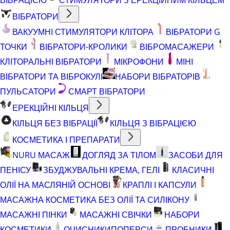
ВІБРАТОРИ
ВАКУУМНІ СТИМУЛЯТОРИ КЛІТОРА
ВІБРАТОРИ G
ТОЧКИ
ВІБРАТОРИ-КРОЛИКИ
ВІБРОМАСАЖЕРИ
КЛІТОРАЛЬНІ ВІБРАТОРИ
МІКРОФОНИ
МІНІ
ВІБРАТОРИ ТА ВІБРОКУЛІ
НАБОРИ ВІБРАТОРІВ
ПУЛЬСАТОРИ
СМАРТ ВІБРАТОРИ
ЕРЕКЦІЙНІ КІЛЬЦЯ
КІЛЬЦЯ БЕЗ ВІБРАЦІЇ
КІЛЬЦЯ З ВІБРАЦІЄЮ
КОСМЕТИКА І ПРЕПАРАТИ
NURU МАСАЖ
ДОГЛЯД ЗА ТІЛОМ
ЗАСОБИ ДЛЯ
ПЕНІСУ
ЗБУДЖУВАЛЬНІ КРЕМА, ГЕЛІ
КЛАСИЧНІ
ОЛІЇ НА МАСЛЯНІЙ ОСНОВІ
КРАПЛІ І КАПСУЛИ
МАСАЖНА КОСМЕТИКА БЕЗ ОЛІЇ ТА СИЛІКОНУ
МАСАЖНІ ПІНКИ
МАСАЖНІ СВІЧКИ
НАБОРИ
КОСМЕТИКИ
ОЧИСНИКИ
ПОПЕРСИ
ПРОБНИКИ