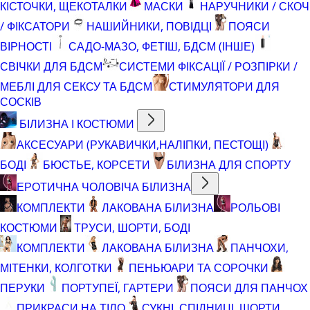
КІСТОЧКИ, ЩЕКОТАЛКИ
МАСКИ
НАРУЧНИКИ / СКОЧ
/ ФІКСАТОРИ
НАШИЙНИКИ, ПОВІДЦІ
ПОЯСИ
ВІРНОСТІ
САДО-МАЗО, ФЕТІШ, БДСМ (ІНШЕ)
СВІЧКИ ДЛЯ БДСМ
СИСТЕМИ ФІКСАЦІЇ / РОЗПІРКИ /
МЕБЛІ ДЛЯ СЕКСУ ТА БДСМ
СТИМУЛЯТОРИ ДЛЯ
СОСКІВ
БІЛИЗНА І КОСТЮМИ
АКСЕСУАРИ (РУКАВИЧКИ,НАЛІПКИ, ПЕСТОЩІ)
БОДІ
БЮСТЬЕ, КОРСЕТИ
БІЛИЗНА ДЛЯ СПОРТУ
ЕРОТИЧНА ЧОЛОВІЧА БІЛИЗНА
КОМПЛЕКТИ
ЛАКОВАНА БІЛИЗНА
РОЛЬОВІ
КОСТЮМИ
ТРУСИ, ШОРТИ, БОДІ
КОМПЛЕКТИ
ЛАКОВАНА БІЛИЗНА
ПАНЧОХИ,
МІТЕНКИ, КОЛГОТКИ
ПЕНЬЮАРИ ТА СОРОЧКИ
ПЕРУКИ
ПОРТУПЕЇ, ГАРТЕРИ
ПОЯСИ ДЛЯ ПАНЧОХ
ПРИКРАСИ НА ТІЛО
СУКНІ, СПІДНИЦІ, ШОРТИ,