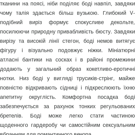
тканини на поясі, ніби поділяє боді навпіл, завдяки
чому талія здається більш вузькою. Глибокий V-
подібний виріз формує спокусливе декольте,
посилюючи природну привабливість бюсту. Завдяки
вирізу та високій лінії стегон, боді немов витягує
фігуру і візуально подовжує ніжки. Мініатюрні
атласні бантики на сосках і в районі промежини
додають у загальний образ кокетливо-еротичні
нотки. Низ боді у вигляді трусиків-стрінг, майже
повністю відкривають сідниці і підкреслюють їхню
апетитну округлість. Комфортна посадка боді
забезпечується за рахунок тонких регульованих
бретелів. Боді може легко стати частиною
щоденного гардеробу чи самостійним сексуальним
вбранням для романтичного вечора.