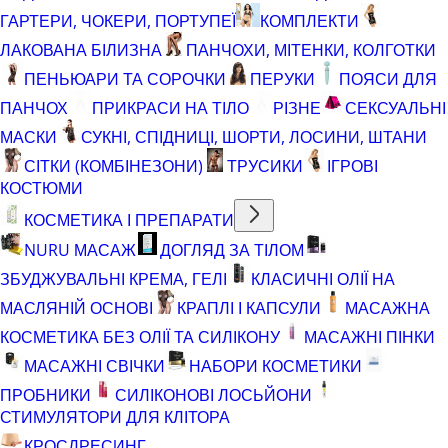
ГАРТЕРИ, ЧОКЕРИ, ПОРТУПЕЇ
КОМПЛЕКТИ
ЛАКОВАНА БІЛИЗНА
ПАНЧОХИ, МІТЕНКИ, КОЛГОТКИ
ПЕНЬЮАРИ ТА СОРОЧКИ
ПЕРУКИ
ПОЯСИ ДЛЯ
ПАНЧОХ
ПРИКРАСИ НА ТІЛО
РІЗНЕ
СЕКСУАЛЬНІ
МАСКИ
СУКНІ, СПІДНИЦІ, ШОРТИ, ЛОСИНИ, ШТАНИ
СІТКИ (КОМБІНЕЗОНИ)
ТРУСИКИ
ІГРОВІ
КОСТЮМИ
КОСМЕТИКА І ПРЕПАРАТИ
NURU МАСАЖ
ДОГЛЯД ЗА ТІЛОМ
ЗБУДЖУВАЛЬНІ КРЕМА, ГЕЛІ
КЛАСИЧНІ ОЛІЇ НА
МАСЛЯНІЙ ОСНОВІ
КРАПЛІ І КАПСУЛИ
МАСАЖНА
КОСМЕТИКА БЕЗ ОЛІЇ ТА СИЛІКОНУ
МАСАЖНІ ПІНКИ
МАСАЖНІ СВІЧКИ
НАБОРИ КОСМЕТИКИ
ПРОБНИКИ
СИЛІКОНОВІ ЛОСЬЙОНИ
СТИМУЛЯТОРИ ДЛЯ КЛІТОРА
КРОСДРЕСИНГ